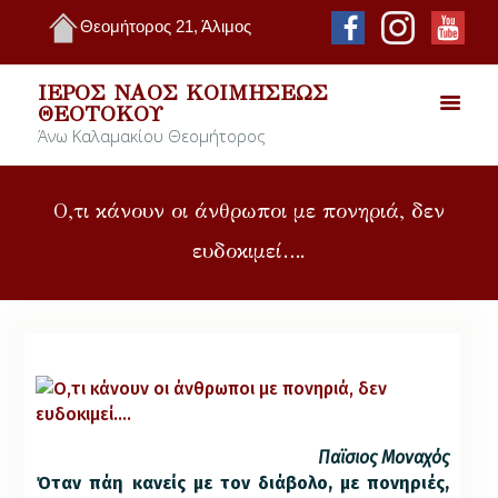
Θεομήτορος 21, Άλιμος
ΙΕΡΌΣ ΝΑΌΣ ΚΟΙΜΉΣΕΩΣ
ΘΕΟΤΌΚΟΥ
Άνω Καλαμακίου Θεομήτορος
O,τι κάνουν οι άνθρωποι με πονηριά, δεν
ευδοκιμεί….
Παϊσιος Μοναχός
Όταν πάη κανείς με τον διάβολο, με πονηριές,