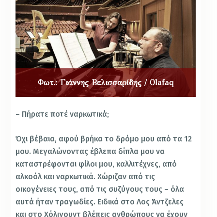
Φωτ.: Γιάννης Βελισσαρίδης / Olafaq
– Πήρατε ποτέ ναρκωτικά;
Όχι βέβαια, αφού βρήκα το δρόμο μου από τα 12
μου. Μεγαλώνοντας έβλεπα δίπλα μου να
καταστρέφονται φίλοι μου, καλλιτέχνες, από
αλκοόλ και ναρκωτικά. Χώριζαν από τις
οικογένειες τους, από τις συζύγους τους – όλα
αυτά ήταν τραγωδίες. Ειδικά στο Λος Άντζελες
και στο Χόλιγουντ βλέπεις ανθρώπους να έχουν