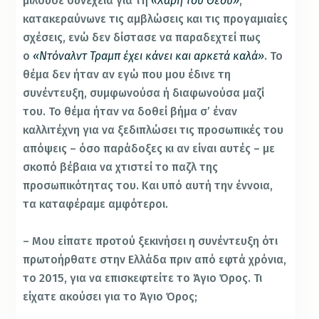
μιλούσε συνέχεια για τη
«Χάρη του Θεού»
,
κατακεραύνωνε τις αμβλώσεις και τις προγαμιαίες
σχέσεις, ενώ δεν δίστασε να παραδεχτεί πως
ο
«Ντόναλντ Τραμπ έχει κάνει και αρκετά καλά»
. Το
θέμα δεν ήταν αν εγώ που μου έδινε τη
συνέντευξη, συμφωνούσα ή διαφωνούσα μαζί
του. Το θέμα ήταν να δοθεί βήμα σ’ έναν
καλλιτέχνη για να ξεδιπλώσει τις προσωπικές του
απόψεις – όσο παράδοξες κι αν είναι αυτές – με
σκοπό βέβαια να χτιστεί το παζλ της
προσωπικότητας του. Και υπό αυτή την έννοια,
τα καταφέραμε αμφότεροι.
– Μου είπατε προτού ξεκινήσει η συνέντευξη ότι
πρωτοήρθατε στην Ελλάδα πριν από εφτά χρόνια,
το 2015, για να επισκεφτείτε το Άγιο Όρος. Τι
είχατε ακούσει για το Άγιο Όρος;