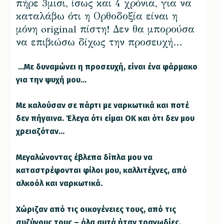
πήρε 3μισι, ίσως και 4 χρόνια, για να
καταλάβω ότι η Ορθοδοξία είναι η
μόνη original πίστη! Δεν θα μπορούσα
να επιβιώσω δίχως την προσευχή…
…Με δυναμώνει η προσευχή, είναι ένα φάρμακο
για την ψυχή μου…
Με καλούσαν σε πάρτι με ναρκωτικά και ποτέ
δεν πήγαινα. Έλεγα ότι είμαι ΟΚ και ότι δεν μου
χρειαζόταν…
Μεγαλώνοντας έβλεπα δίπλα μου να
καταστρέφονται φίλοι μου, καλλιτέχνες, από
αλκοόλ και ναρκωτικά.
Χώριζαν από τις οικογένειες τους, από τις
συζύγους τους – όλα αυτά ήταν τραγωδίες.