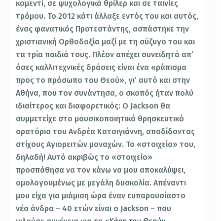
κομεντί, σε ψυχολογικά θρίλερ και σε ταινίες
τρόμου. Το 2012 κάτι άλλαξε εντός του και αυτός,
ένας φανατικός Προτεστάντης, ασπάστηκε την
χριστιανική Ορθοδοξία μαζί με τη σύζυγο του και
τα τρία παιδιά τους. Πλέον απέχει συνειδητά απ’
όσες καλλιτεχνικές δράσεις είναι ένα «ράπισμα
προς το πρόσωπο του Θεού», γι’ αυτό και στην
Αθήνα, που τον συνάντησα, ο σκοπός ήταν πολύ
ιδιαίτερος και διαφορετικός: Ο Jackson θα
συμμετείχε στο μουσικοποιητικό θρησκευτικό
ορατόριο του Ανδρέα Κατσιγιάννη, αποδίδοντας
στίχους Αγιορειτών μοναχών. Το «στοιχείο» του,
δηλαδή! Αυτό ακριβώς το «στοιχείο»
προσπάθησα να τον κάνω να μου αποκαλύψει,
ομολογουμένως με μεγάλη δυσκολία. Απέναντι
μου είχα για μιάμιση ώρα έναν ευπαρουσίαστο
νέο άνδρα – 40 ετών είναι ο Jackson – που