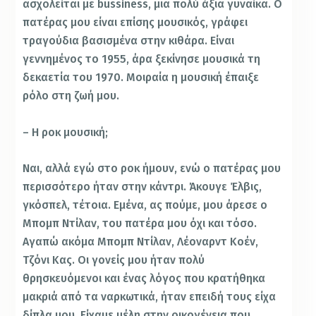
ασχολείται με bussiness, μια πολύ άξια γυναίκα. Ο
πατέρας μου είναι επίσης μουσικός, γράφει
τραγούδια βασισμένα στην κιθάρα. Είναι
γεννημένος το 1955, άρα ξεκίνησε μουσικά τη
δεκαετία του 1970. Μοιραία η μουσική έπαιξε
ρόλο στη ζωή μου.
– Η ροκ μουσική;
Ναι, αλλά εγώ στο ροκ ήμουν, ενώ ο πατέρας μου
περισσότερο ήταν στην κάντρι. Άκουγε Έλβις,
γκόσπελ, τέτοια. Εμένα, ας πούμε, μου άρεσε ο
Μπομπ Ντίλαν, του πατέρα μου όχι και τόσο.
Αγαπώ ακόμα Μπομπ Ντίλαν, Λέοναρντ Κοέν,
Τζόνι Κας. Οι γονείς μου ήταν πολύ
θρησκευόμενοι και ένας λόγος που κρατήθηκα
μακριά από τα ναρκωτικά, ήταν επειδή τους είχα
δίπλα μου. Είχαμε μέλη στην οικογένεια που