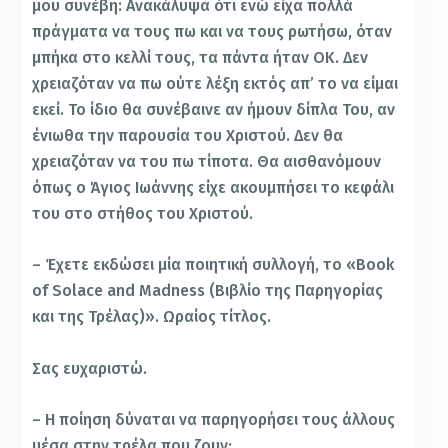
μου συνέβη: Ανακάλυψα ότι ενώ είχα πολλά
πράγματα να τους πω και να τους ρωτήσω, όταν
μπήκα στο κελλί τους, τα πάντα ήταν ΟΚ. Δεν
χρειαζόταν να πω ούτε λέξη εκτός απ’ το να είμαι
εκεί. Το ίδιο θα συνέβαινε αν ήμουν δίπλα Του, αν
ένιωθα την παρουσία του Χριστού. Δεν θα
χρειαζόταν να του πω τίποτα. Θα αισθανόμουν
όπως ο Άγιος Ιωάννης είχε ακουμπήσει το κεφάλι
του στο στήθος του Χριστού.
– Έχετε εκδώσει μία ποιητική συλλογή, το «Book
of Solace and Madness (Βιβλίο της Παρηγορίας
και της Τρέλας)». Ωραίος τίτλος.
Σας ευχαριστώ.
– Η ποίηση δύναται να παρηγορήσει τους άλλους
μέσα στην τρέλα που ζουν;