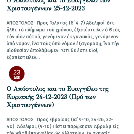
Ο Απόστολος και το Ευαγγέλιο των
Χριστουγέννων 25-12-2023
ΑΠΟΣΤΟΛΟΣ Προς Γαλάτας (δ΄ 4-7) Αδελφοί, ὅτε
ἦλθε τὸ πλήρωμα τοῦ χρόνου, ἐξαπέστειλεν ὁ Θεὸς
τὸν υἱὸν αὐτοῦ, γενόμενον ἐκ γυναικός, γενόμενον
ὑπὸ νόμον, ἵνα τοὺς ὑπὸ νόμον ἐξαγοράσῃ, ἵνα τὴν
υἱοθεσίαν ἀπολάβωμεν. Ὅτι δέ ἐστε υἱοί,
ἐξαπέστειλεν…
23
ΔΕΚ
Ο Απόστολος και το Ευαγγέλιο της
Κυριακής 24-12-2023 (Πρό των
Χριστουγέννων)
ΑΠΟΣΤΟΛΟΣ Προς Εβραίους (ια΄ 9-10, 24-26, 32-
40) Ἀδελφοί, (9-10) Πίστει παρῴκησεν Ἀβραὰμ εἰς
τὴν γῆν τῆς ἐπαγγελίας ὡς ἀλλοτρίαν, ἐν σκηναῖς