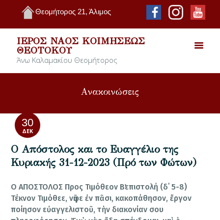
Θεομήτορος 21, Άλιμος
ΙΕΡΌΣ ΝΑΌΣ ΚΟΙΜΉΣΕΩΣ
ΘΕΟΤΌΚΟΥ
Άνω Καλαμακίου Θεομήτορος
Ανακοινώσεις
30
ΔΕΚ
Ο Απόστολος και το Ευαγγέλιο της
Κυριακής 31-12-2023 (Πρό των Φώτων)
Ο ΑΠΟΣΤΟΛΟΣ Προς Τιμόθεον Β΄επιστολή (δ΄ 5-8)
Τέκνον Τιμόθεε, νῆφε ἐν πᾶσι, κακοπάθησον, ἔργον
ποίησον εὐαγγελιστοῦ, τὴν διακονίαν σου