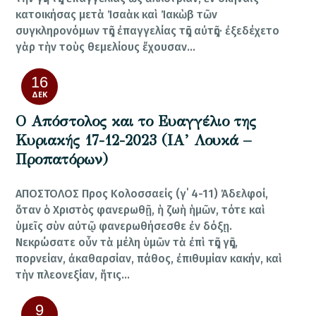
κατοικήσας μετὰ Ἰσαὰκ καὶ Ἰακὼβ τῶν
συγκληρονόμων τῆς ἐπαγγελίας τῆς αὐτῆς· ἐξεδέχετο
γὰρ τὴν τοὺς θεμελίους ἔχουσαν…
16
ΔΕΚ
Ο Απόστολος και το Ευαγγέλιο της
Κυριακής 17-12-2023 (ΙΑ’ Λουκά –
Προπατόρων)
ΑΠΟΣΤΟΛΟΣ Προς Κολοσσαείς (γ΄ 4-11) Ἀδελφοί,
ὅταν ὁ Χριστὸς φανερωθῇ, ἡ ζωὴ ἡμῶν, τότε καὶ
ὑμεῖς σὺν αὐτῷ φανερωθήσεσθε ἐν δόξῃ.
Νεκρώσατε οὖν τὰ μέλη ὑμῶν τὰ ἐπὶ τῆς γῆς,
πορνείαν, ἀκαθαρσίαν, πάθος, ἐπιθυμίαν κακήν, καὶ
τὴν πλεονεξίαν, ἥτις…
9