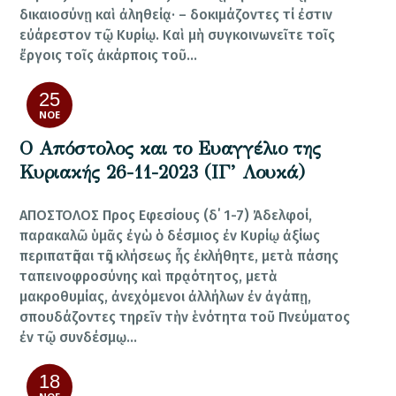
δικαιοσύνῃ καὶ ἀληθείᾳ· – δοκιμάζοντες τί ἐστιν
εὐάρεστον τῷ Κυρίῳ. Καὶ μὴ συγκοινωνεῖτε τοῖς
ἔργοις τοῖς ἀκάρποις τοῦ…
25
ΝΟΈ
Ο Απόστολος και το Ευαγγέλιο της
Κυριακής 26-11-2023 (ΙΓ’ Λουκά)
ΑΠΟΣΤΟΛΟΣ Προς Εφεσίους (δ΄ 1-7) Ἀδελφοί,
παρακαλῶ ὑμᾶς ἐγὼ ὁ δέσμιος ἐν Κυρίῳ ἀξίως
περιπατῆσαι τῆς κλήσεως ἧς ἐκλήθητε, μετὰ πάσης
ταπεινοφροσύνης καὶ πρᾳότητος, μετὰ
μακροθυμίας, ἀνεχόμενοι ἀλλήλων ἐν ἀγάπῃ,
σπουδάζοντες τηρεῖν τὴν ἑνότητα τοῦ Πνεύματος
ἐν τῷ συνδέσμῳ…
18