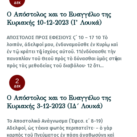
ΔΕΚ
Ο Απόστολος και το Ευαγγέλιο της
Κυριακής 10-12-2023 (Ι’ Λουκά)
ΑΠΟΣΤΟΛΟΣ ΠΡΟΣ ΕΦΕΣΙΟΥΣ Ϛ´ 10 – 17 10 Τὸ
λοιπόν, ἀδελφοί μου, ἐνδυναμοῦσθε ἐν Κυρίῳ καὶ
ἐν τῷ κράτει τῆς ἰσχύος αὐτοῦ. 11ἐνδύσασθε τὴν
πανοπλίαν τοῦ Θεοῦ πρὸς τὸ δύνασθαι ὑμᾶς στῆναι
πρὸς τὰς μεθοδείας τοῦ διαβόλου· 12 ὅτι…
2
ΔΕΚ
Ο Απόστολος και το Ευαγγέλιο της
Κυριακής 3-12-2023 (ΙΔ´ Λουκά)
Το Αποστολικό Ανάγνωσμα (᾿Εφεσ. ε´ 8-19)
Αδελφοί, ὡς τέκνα φωτὸς περιπατεῖτε· – ὁ γὰρ
καρπὸς τοῦ Πνεύματος ἐν πάσῃ ἀγαθωσύνῃ καὶ