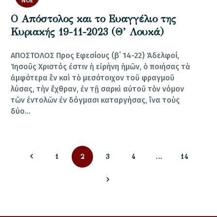
ΝΟΈ
Ο Απόστολος και το Ευαγγέλιο της
Κυριακής 19-11-2023 (Θ’ Λουκά)
ΑΠΟΣΤΟΛΟΣ Προς Εφεσίους (β΄ 14-22) Ἀδελφοί,
Ἰησοῦς Χριστός ἐστιν ἡ εἰρήνη ἡμῶν, ὁ ποιήσας τὰ
ἀμφότερα ἓν καὶ τὸ μεσότοιχον τοῦ φραγμοῦ
λύσας, τὴν ἔχθραν, ἐν τῇ σαρκὶ αὐτοῦ τὸν νόμον
τῶν ἐντολῶν ἐν δόγμασι καταργήσας, ἵνα τοὺς
δύο…
Σελιδοποίηση
PAGE
PAGE
PAGE
PAGE
PAG
1
2
3
4
…
14
άρθρων
>