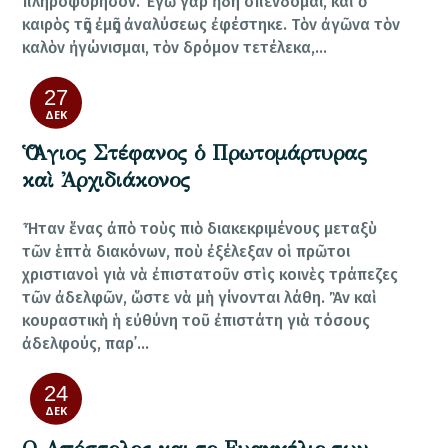
πληροφόρησον. Ἐγὼ γὰρ ἤδη σπένδομαι, καὶ ὁ
καιρὸς τῆς ἐμῆς ἀναλύσεως ἐφέστηκε. Τὸν ἀγῶνα τὸν
καλὸν ἠγώνισμαι, τὸν δρόμον τετέλεκα,…
27
ΔΕΚ
Ὁ Ἅγιος Στέφανος ὁ Πρωτομάρτυρας
καὶ Ἀρχιδιάκονος
Ἦταν ἕνας ἀπὸ τοὺς πιὸ διακεκριμένους μεταξὺ
τῶν ἑπτὰ διακόνων, ποὺ ἐξέλεξαν οἱ πρῶτοι
χριστιανοὶ γιὰ νὰ ἐπιστατοῦν στὶς κοινὲς τράπεζες
τῶν ἀδελφῶν, ὥστε νὰ μὴ γίνονται λάθη. Ἂν καὶ
κουραστικὴ ἡ εὐθύνη τοῦ ἐπιστάτη γιὰ τόσους
ἀδελφούς, παρ᾿…
24
ΔΕΚ