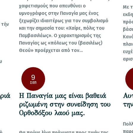
χαιρετισμούς που απευθύνει ο
Με τ
υμνογράφος στην Παναγία μας ένας
εκδη
ξεχωρίζει ιδιαιτέρως για τον συμβολισμό
πρόσ
 τὴν
και την σημασία του: «Χαίρε, πόλις του
βάση
Παμβασιλέως». Ο χαρακτηρισμός της
Κανό
Παναγίας ως «πόλεως του (βασιλέως)
πλαι
Θεού» προέρχεται από τον…
ευχέ
αρι
υ
9
ΣΕΠ
ριά
Η Παναγία μας είναι βαθειά
Αυ
ριζωμένη στην συνείδηση του
τη
Ορθοδόξου λαού μας.
Πολλ
παρα
ὴ
Θα πούμε λίγα πράγματα προς τιμήν της