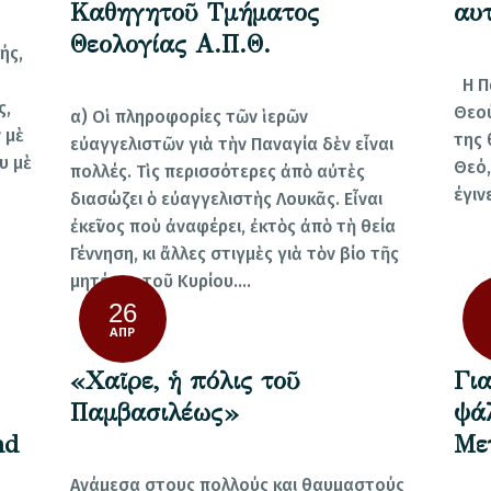
Καθηγητοῦ Τμήματος
αυ
Θεολογίας Α.Π.Θ.
ής,
Η Πα
ς,
Θεού
α) Οἱ πληροφορίες τῶν ἱερῶν
 μὲ
της 
εὐαγγελιστῶν γιὰ τὴν Παναγία δὲν εἶναι
υ μὲ
Θεό,
πολλές. Τὶς περισσότερες ἀπὸ αὐτὲς
έγιν
διασώζει ὁ εὐαγγελιστὴς Λουκᾶς. Εἶναι
ἐκεῖνος ποὺ ἀναφέρει, ἐκτὸς ἀπὸ τὴ θεία
Γέννηση, κι ἄλλες στιγμὲς γιὰ τὸν βίο τῆς
μητέρας τοῦ Κυρίου.…
26
ΑΠΡ
«Χαῖρε, ἡ πόλις τοῦ
Γι
Παμβασιλέως»
ψά
nd
Με
Ανάμεσα στους πολλούς και θαυμαστούς