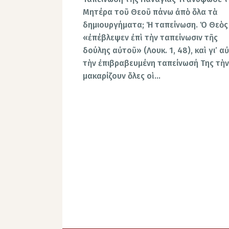
Μητέρα τοῦ Θεοῦ πάνω ἀπὸ ὅλα τὰ
δημιουργήματα; Ἡ ταπείνωση. Ὁ Θεὸς
«ἐπέβλεψεν ἐπὶ τὴν ταπείνωσιν τῆς
δούλης αὐτοῦ» (Λουκ. 1, 48), καὶ γι’ α
τὴν ἐπιβραβευμένη ταπείνωσή Της τὴν
μακαρίζουν ὅλες οἱ…
Σελιδοποίηση
άρθρων