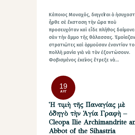
Κάποιος Μοναχός, διηγεῖται ὁ ἡσυχαστ
ἦρθε σὲ ἔκσταση τὴν ὥρα ποὺ
προσευχόταν καὶ εἶδε πλῆθος δαίμονε
σὰν τὴν ἄμμο τῆς θάλασσας. Ἐμοίαζαν
στρατιῶτες καὶ ὁρμοῦσαν ἐναντίον το
πολλὴ μανία γιὰ νὰ τὸν ἐξοντώσουν.
Φοβισμένος ἐκεῖνος ἔτρεξε νὰ…
19
ΑΥΓ
Ἡ τιμὴ τῆς Παναγίας μὲ
ὁδηγὸ τὴν Ἁγία Γραφὴ –
Cleopa Ilie Archimandrite a
Abbot of the Sihastria