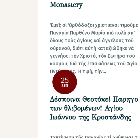
Monastery
Ἐμεῖς οἱ Ὀρθόδοξοι χριστιανοὶ τιμοῦμε
Παναγία Παρθένο Μαρία πιὸ πολὺ ἀπ’
ὅλους τοὺς ἁγίους καὶ ἀγγέλους τοῦ
οὐρανοῦ, διότι αὐτὴ καταξιώθηκε νὰ
γεννήσει τὸν Χριστό, τὸν Σωτῆρα τοῦ
κόσμου, διὰ τῆς ἐπισκιάσεως τοῦ Ἁγίο
Πνεύματος. Ἡ τιμὴ, τὴν…
25
ΣΕΠ
Δέσποινα Θεοτόκε! Παρηγο
των θλιβομένων! Αγίου
Ιωάννου της Κροστάνδης
Ταπείνωση τῆς Παναγίας Τί ἀνύψωσε τ