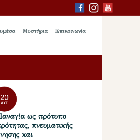
υμέσα
Μυστήρια
Επικοινωνία
20
ΑΥΓ
Παναγία ως πρότυπο
τρότητας, πνευματικής
ννησης και