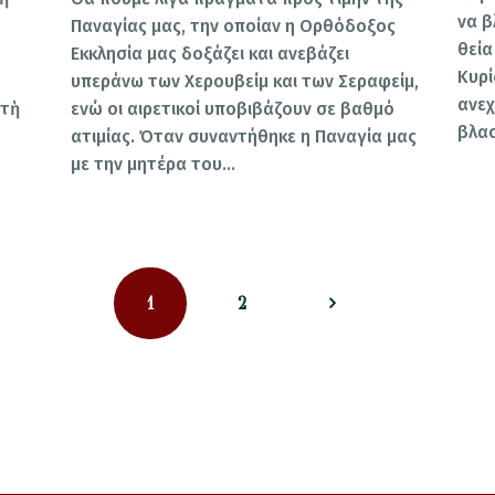
να β
Παναγίας μας, την οποίαν η Ορθόδοξος
θεία
Εκκλησία μας δοξάζει και ανεβάζει
Κυρί
υπεράνω των Χερουβείμ και των Σεραφείμ,
ανεχ
ὐτὴ
ενώ οι αιρετικοί υποβιβάζουν σε βαθμό
βλα
ατιμίας. Όταν συναντήθηκε η Παναγία μας
με την μητέρα του…
PAGE
PAGE
1
>
2