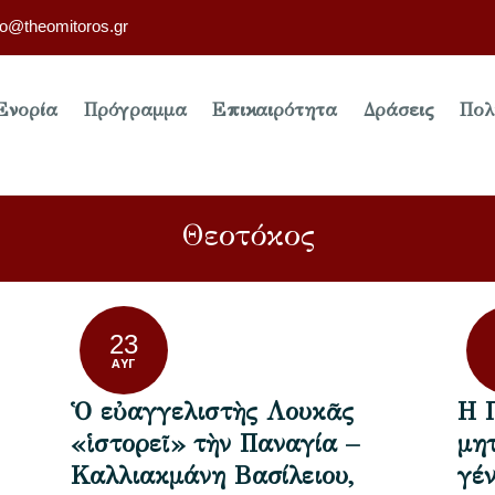
fo@theomitoros.gr
Ενορία
Πρόγραμμα
Επικαιρότητα
Δράσεις
Πολ
Θεοτόκος
23
ΑΥΓ
Ὁ εὐαγγελιστὴς Λουκᾶς
Η 
«ἱστορεῖ» τὴν Παναγία –
μη
Καλλιακμάνη Βασίλειου,
γέ