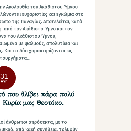
ην Ακολουθία του Ακάθιστου Ύμνου
λώνονται ευχαριστίες και εγκώμια στο
ωπο της Παναγίας. Αποτελείται, κατά
, από τον Ακάθιστο Ύμνο και τον
να του Ακάθιστου Ύμνου,
σιωμένα με ψαλμούς, απολυτίκια και
ς. Και τα δύο χαρακτηρίζονται ως
στουργήματα…
31
ΑΥΓ
τό που θλίβει πάρα πολύ
ν Κυρία μας Θεοτόκο.
οί άνθρωποι απρόσεκτα, με το
μικρό, από κακή συνήθεια, τολμούν