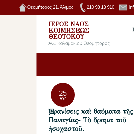
Θεομήτορος 21, Άλιμος
210 98 13 910
in
ΙΕΡΌΣ ΝΑΌΣ
ΚΟΙΜΉΣΕΩΣ
ΘΕΟΤΌΚΟΥ
Άνω Καλαμακίου Θεομήτορος
25
ΑΥΓ
Ἐμφανίσεις καὶ θαύματα τῆς
Παναγίας- Τὸ ὅραμα τοῦ
ἡσυχαστοῦ.