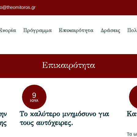
fo@theomitoros.gr
Ενορία
Πρόγραμμα
Επικαιρότητα
Δράσεις
Πολ
Επικαιρότητα
9
ΙΟΎΛ
ην
Το καλύτερο μνημόσυνο για
Κα
ης
τους αυτόχειρες.
Τα ω