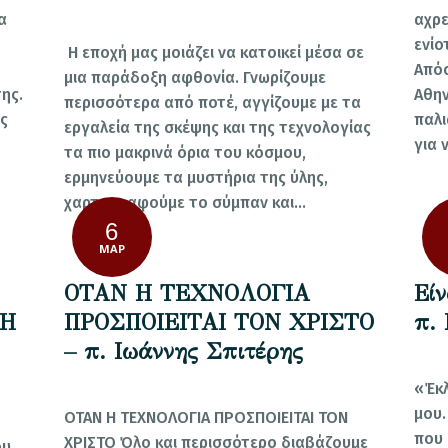
α
αχρε
ενίο
Η εποχή μας μοιάζει να κατοικεί μέσα σε
Απόσ
μια παράδοξη αφθονία. Γνωρίζουμε
ης.
Αθην
περισσότερα από ποτέ, αγγίζουμε με τα
ς
παλι
εργαλεία της σκέψης και της τεχνολογίας
για 
τα πιο μακρινά όρια του κόσμου,
ερμηνεύουμε τα μυστήρια της ύλης,
χαρτογραφούμε το σύμπαν και…
6
ΜΑΡ
ΟΤΑΝ Η ΤΕΧΝΟΛΟΓΙΑ
Είν
(Η
ΠΡΟΣΠΟΙΕΙΤΑΙ ΤΟΝ ΧΡΙΣΤΟ
π. 
– π. Ιωάννης Σπιτέρης
«Έκλ
μου.
ΟΤΑΝ Η ΤΕΧΝΟΛΟΓΙΑ ΠΡΟΣΠΟΙΕΙΤΑΙ ΤΟΝ
που 
ΧΡΙΣΤΟ Όλο και περισσότερο διαβάζουμε
ου