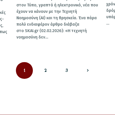
χρόν
στον Τύπο, γραπτό ή ηλεκτρονικό, νέα που
δρόμ
έχουν να κάνουν με την Τεχνητή
κές
υπάρ
Νοημοσύνη (AI) και τη θρησκεία. Ένα πάρα
ς-
…
πολύ ενδιαφέρον άρθρο διάβαζα
ς,
στο SKAI.gr (02.02.2026): «Η τεχνητή
 πως
νοημοσύνη δεν…
PAGE
PAGE
PAGE
1
2
>
3