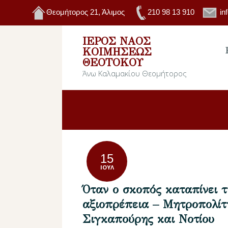
Θεομήτορος 21, Άλιμος
210 98 13 910
in
ΙΕΡΌΣ ΝΑΌΣ
ΚΟΙΜΉΣΕΩΣ
ΘΕΟΤΌΚΟΥ
Άνω Καλαμακίου Θεομήτορος
15
ΙΟΎΛ
Όταν ο σκοπός καταπίνει τ
αξιοπρέπεια – Μητροπολίτ
Σιγκαπούρης και Νοτίου