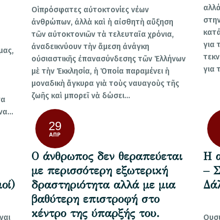
αλλά
Οἱ πρόσφατες αὐτοκτονίες νέων
στην
ἀνθρώπων, ἀλλὰ καὶ ἡ αἰσθητὴ αὔξηση
κατά
τῶν αὐτοκτονιῶν τὰ τελευταῖα χρόνια,
για 
ἀναδεικνύουν τὴν ἄμεση ἀνάγκη
μας,
τεκν
οὐσιαστικῆς ἐπανασύνδεσης τῶν Ἑλλήνων
για 
μὲ τὴν Ἐκκλησία, ἡ Ὁποία παραμένει ἡ
μοναδικὴ ἄγκυρα γιὰ τοὺς ναυαγοὺς τῆς
ζωῆς καὶ μπορεῖ νὰ δώσει…
σα
 να…
29
ΑΠΡ
Ο άνθρωπος δεν θεραπεύεται
Η 
με περισσότερη εξωτερική
– 
οί)
δραστηριότητα αλλά με μια
Δά
βαθύτερη επιστροφή στο
κέντρο της ύπαρξής του.
ναι
Ουσι