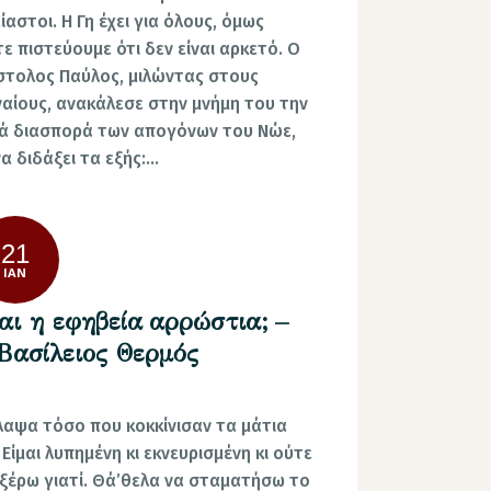
ίαστοι. Η Γη έχει για όλους, όμως
τε πιστεύουμε ότι δεν είναι αρκετό. Ο
τολος Παύλος, μιλώντας στους
αίους, ανακάλεσε στην μνήμη του την
ά διασπορά των απογόνων του Νώε,
να διδάξει τα εξής:…
21
ΙΑΝ
αι η εφηβεία αρρώστια; –
Βασίλειος Θερμός
αψα τόσο που κοκκίνισαν τα μάτια
 Είμαι λυπημένη κι εκνευρισμένη κι ούτε
ξέρω γιατί. Θά’θελα να σταματήσω το