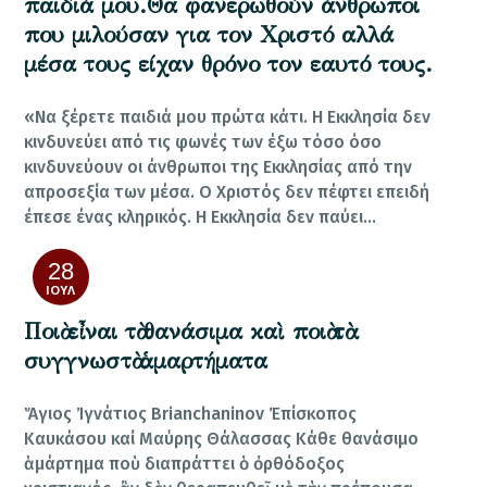
παιδιά μου.Θα φανερωθούν άνθρωποι
που μιλούσαν για τον Χριστό αλλά
μέσα τους είχαν θρόνο τον εαυτό τους.
«Να ξέρετε παιδιά μου πρώτα κάτι. Η Εκκλησία δεν
κινδυνεύει από τις φωνές των έξω τόσο όσο
κινδυνεύουν οι άνθρωποι της Εκκλησίας από την
απροσεξία των μέσα. Ο Χριστός δεν πέφτει επειδή
έπεσε ένας κληρικός. Η Εκκλησία δεν παύει…
28
ΙΟΎΛ
Ποιὰ εἶναι τὰ θανάσιμα καὶ ποιὰ τὰ
συγγνωστὰ ἁμαρτήματα
Ἅγιος Ἰγνάτιος Brianchaninov Ἐπίσκοπος
Καυκάσου καί Μαύρης Θάλασσας Κάθε θανάσιμο
ἁμάρτημα ποὺ διαπράττει ὁ ὀρθόδοξος