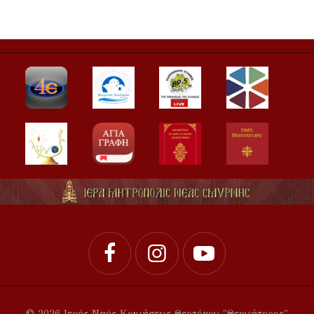
© 2026 Ιερός Ναός Κοιμήσεως Θεοτόκου "Θεομήτορος"