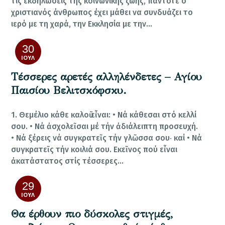
τις εκδηλώσεις της κοινωνικής ζωής, πάντοτε ο
χριστιανός άνθρωπος έχει μάθει να συνδυάζει το
ιερό με τη χαρά, την Εκκλησία με την…
30
ΙΟΎΛ
Τέσσερες αρετές αλληλένδετες – Αγίου
Παισίου Βελιτσκόφσκυ.
1. Θεμέλιο κάθε καλοῦ εἶναι: • Νά κάθεσαι στό κελλί
σου. • Νά ἀσχολεῖσαι μέ τήν ἀδιάλειπτη προσευχή.
• Νά ξέρεις νά συγκρατεῖς τήν γλῶσσα σου‧ καί • Νά
συγκρατεῖς τήν κοιλιά σου. Εκεῖνος πού εἶναι
ἀκατάστατος στίς τέσσερες…
29
ΙΟΎΛ
Θα έρθουν πιο δύσκολες στιγμές,