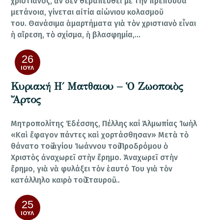
χριστιανός, ἂν δὲν θεραπευθεῖ μὲ τὴν πρέπουσα
μετάνοια, γίνεται αἰτία αἰώνιου κολασμοῦ
του. Θανάσιμα ἁμαρτήματα γιὰ τὸν χριστιανὸ εἶναι
ἡ αἵρεση, τὸ σχίσμα, ἡ βλασφημία,…
26
ΙΟΎΛ
Κυριακή Η΄ Ματθαιου – Ὁ Ζωοποιὸς
Ἄρτος
Μητροπολίτης Ἐδέσσης, Πέλλης καί Ἀλμωπίας Ἰωὴλ
«Καὶ ἔφαγον πάντες καὶ χορτάσθησαν» Μετὰ τὸ
θάνατο τοῦ ἁγίου Ἰωάννου τοῦ Προδρόμου ὁ
Χριστὸς ἀναχωρεῖ στὴν ἔρημο. Ἀναχωρεῖ στὴν
ἔρημο, γιὰ νὰ φυλάξει τὸν ἑαυτό Του γιὰ τὸν
κατάλληλο καιρὸ τοῦ Σταυροῦ.…
25
ΙΟΎΛ