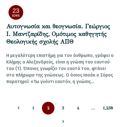
23
ΙΟΎΛ
Αυτογνωσία και θεογνωσία. Γεώργιος
Ι. Μαντζαρίδης, Ομότιμος καθηγητής
Θεολογικής σχολής ΑΠΘ
Η μεγαλύτερη επιστήμη για τον άνθρωπο, γράφει ο
Κλήμης ο Αλεξανδρεύς, είναι η γνώση του εαυτού
του (1). Όποιος γνωρίζει τον εαυτό του, φτάνει
στο πλήρωμα της γνώσεως. Ο όσιος Ισαάκ ο Σύρος
παρατηρεί: «Τω γνόντι εαυτόν, η γνώσις…
Σελιδοποίηση
PAGE
PAGE
PAGE
PAGE
PAGE
1
2
3
4
…
1,238
άρθρων
>