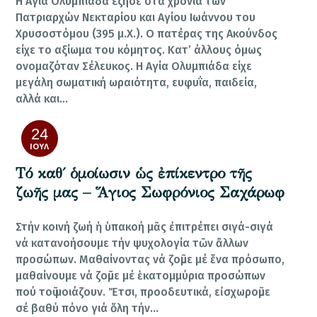
Η Αγία Ολυμπιάδα έζησε στα χρόνια των
Πατριαρχών Νεκταρίου και Αγίου Ιωάννου του
Χρυσοστόμου (395 μ.Χ.). Ο πατέρας της Ακούνδος
είχε το αξίωμα του κόμητος. Κατ’ άλλους όμως
ονομαζόταν Σέλευκος. Η Αγία Ολυμπιάδα είχε
μεγάλη σωματική ωραιότητα, ευφυΐα, παιδεία,
αλλά και…
24
ΙΟΎΛ
Τό καθ΄ ὁμοίωσιν ὡς ἐπίκεντρο τῆς
ζωῆς μας – Ἅγιος Σωφρόνιος Σαχάρωφ
Στήν κοινή ζωή ἡ ὑπακοή μᾶς ἐπιτρέπει σιγά-σιγά
νά κατανοήσουμε τήν ψυχολογία τῶν ἄλλων
προσώπων. Μαθαίνοντας νά ζοῦμε μέ ἕνα πρόσωπο,
μαθαίνουμε νά ζοῦμε μέ ἑκατομμύρια προσώπων
πού τοῦ μοιάζουν. Ἔτσι, προοδευτικά, εἰσχωροῦμε
σέ βαθύ πόνο γιά ὅλη τήν…