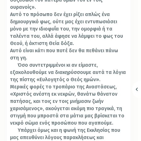
ουρανοίς».
Αυτό το πρόσωπο δεν έχει ρίξει απλώς ένα
δημιουργικό φως, ούτε μας έχει εντυπωσιάσει
μόνο με την ιδιοφυΐα του, την ομορφιά ή τα
ταλέντα του, αλλά άφησε να λάμψει το φως του
Θεού, ή άκτιστη Θεία δόξα.
Αυτό είναι κάτι που ποτέ δεν θα πεθάνει πάνω
στη γη.
Όσο συντετριμμένοι κι αν είμαστε,
εξακολουθούμε να διακηρύσσουμε αυτά τα λόγια
της πίστης «Ευλογητός ο Θεός ημών».
Μερικές φορές το τροπάριο της Αναστάσεως,
«Χριστός ανέστη εκ νεκρών, θανάτω θάνατον
πατήσας, και τοις εν τοις μνήμασιν ζωήν
χαρισάμενος», ακούγεται ακόμη πιο τραγικά, τη
στιγμή που μπροστά στα μάτια μας βρίσκεται το
νεκρό σώμα ενός προσώπου που αγαπούμε.
Υπάρχει όμως και η φωνή της Εκκλησίας που
μας απευθύνει λόγους παρακλήσεως και