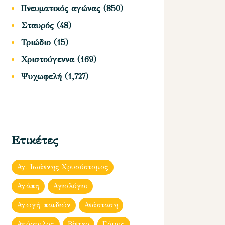
Πνευματικός αγώνας
(850)
Σταυρός
(48)
Τριώδιο
(15)
Χριστούγεννα
(169)
Ψυχωφελή
(1,727)
Ετικέτες
Αγ. Ιωάννης Χρυσόστομος
Αγάπη
Αγιολόγιο
Αγωγή παιδιών
Ανάσταση
Απόστολος
Βίντεο
Γάμος