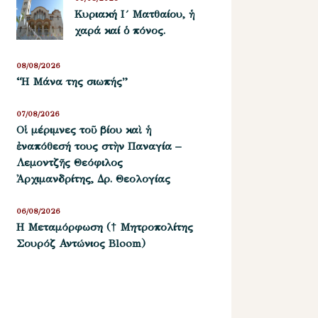
Κυριακή Ι´ Ματθαίου, ἡ
χαρά καί ὁ πόνος.
08/08/2026
“Η Μάνα της σιωπής”
07/08/2026
Οἱ μέριμνες τοῦ βίου καὶ ἡ
ἐναπόθεσή τους στὴν Παναγία –
Λεμοντζῆς Θεόφιλος
Ἀρχιμανδρίτης, Δρ. Θεολογίας
06/08/2026
Η Μεταμόρφωση († Μητροπολίτης
Σουρόζ Αντώνιος Bloom)