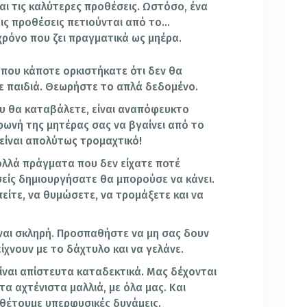
και τις καλύτερες προθέσεις. Ωστόσο, ένα
τις προθέσεις πετιούνται από το…
ρόνο που ζει πραγματικά ως μηέρα.
 που κάποτε ορκιστήκατε ότι δεν θα
ε παιδιά. Θεωρήστε το απλά δεδομένο.
υ θα καταβάλετε, είναι αναπόφευκτο
φωνή της μητέρας σας να βγαίνει από το
ι είναι απολύτως τρομαχτικό!
πολλά πράγματα που δεν είχατε ποτέ
σείς δημιουργήσατε θα μπορούσε να κάνει.
πείτε, να θυμώσετε, να τρομάξετε και να
είναι σκληρή. Προσπαθήστε να μη σας δουν
είχνουν με το δάχτυλο και να γελάνε.
 είναι απίστευτα καταδεκτικά. Μας δέχονται
 τα αχτένιστα μαλλιά, με όλα μας. Και
αθέτουμε υπερφυσικές δυνάμεις.