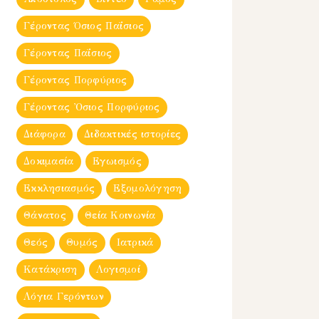
Γέροντας Όσιος Παΐσιος
Γέροντας Παΐσιος
Γέροντας Πορφύριος
Γέροντας Ὀσιος Πορφύριος
Διάφορα
Διδακτικές ιστορίες
Δοκιμασία
Εγωισμός
Εκκλησιασμός
Εξομολόγηση
Θάνατος
Θεία Κοινωνία
Θεός
Θυμός
Ιατρικά
Κατάκριση
Λογισμοί
Λόγια Γερόντων