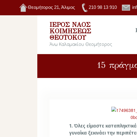
Θεομήτορος 21, Άλιμος
210 98 13 910
in
ΙΕΡΌΣ ΝΑΌΣ
ΚΟΙΜΉΣΕΩΣ
ΘΕΟΤΌΚΟΥ
Άνω Καλαμακίου Θεομήτορος
15 πράγμα
1. Όλες είμαστε καταπληκτικέ
γυναίκα ξεκινάει την περιπέτ