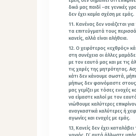
εμείς δεν σημαίνει ότι επικρ
δικό μας παιδί –σε γενικές 
δεν έχει καμία σχέση με εμάς.
11. Κανένας δεν νοιάζεται για
τα επιτεύγματά τους περισσό
κανείς, αλλά είναι αλήθεια.
12. Ο χειρότερος «εχθρός» κά
στη συνέχεια οι άλλες μαμάδ
με τον εαυτό μας και με τις 
τις χαρές της μητρότητας. Α
κάτι δεν κάνουμε σωστά, μήπω
μήπως δεν φαινόμαστε στους 
μας γεμίζει με τόσες ενοχές 
να είμαστε καλοί με τον εαυτ
νιώθουμε καλύτερες επικρίνον
αναγκαστικά καλύτερες ή χειρό
αγωνίες και ενοχές με εμάς.
13, Κανείς δεν έχει καταλάβει 
γονιός. Γι’ αυτό άλλωστε υπάρ