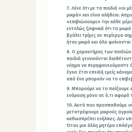
7. Λένε ότι με τα παιδιά «οι 
μικρά» και είναι αλήθεια. Α
«επιβιώσουμε» την κάθε μέρ
εντελώς ξαφνικά ότι τα μωρά 
βγάλει τρίχες σε περίεργα ση
ήταν μικρά και όλα φαίνονται
8. Ο χαρακτήρας των παιδιών 
παιδιά γεννιούνται διαθέτοντ
νόημα να περηφανευόμαστε ότι
έγινε έτσι επειδή εμείς κάνα
από ένα μπορούν να το επιβ
9. Μπορούμε να το παίξουμε 
ενόραση μόνο σε ό,τι αφορά τ
10. Αυτό που προσπαθούμε οι
μετατρέψουμε μικρούς αγροίκ
καθωσπρέπει ενήλικες. Δεν υ
Όταν μια άλλη μητέρα επιλέγ