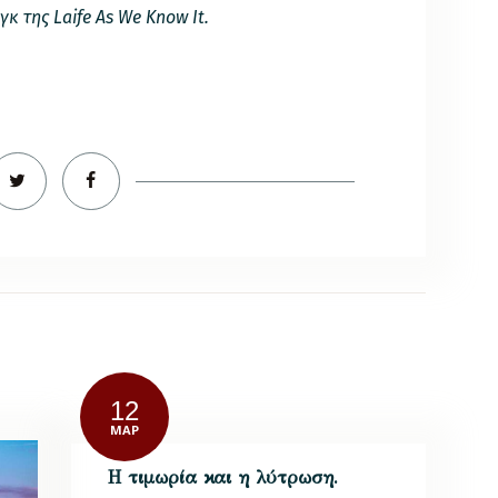
κ της Laife As We Know It.
12
ΜΑΡ
Η τιμωρία και η λύτρωση.