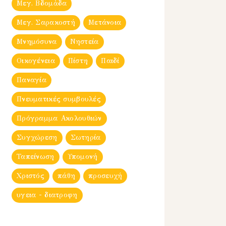
Μεγ. Βδομἀδα
Μεγ. Σαρακοστή
Μετάνοια
Μνημόσυνα
Νηστεία
Οικογένεια
Πίστη
Παιδί
Παναγία
Πνευματικές συμβουλές
Πρόγραμμα Ακολουθιών
Συγχώρεση
Σωτηρία
Ταπείνωση
Υπομονή
Χριστός
πάθη
προσευχή
υγεια - διατροφη