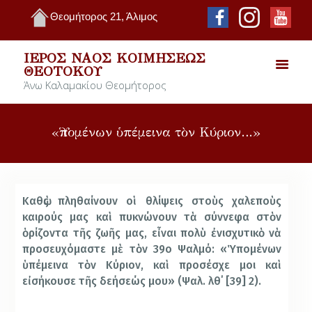
Θεομήτορος 21, Άλιμος
ΙΕΡΌΣ ΝΑΌΣ ΚΟΙΜΉΣΕΩΣ
ΘΕΟΤΌΚΟΥ
Άνω Καλαμακίου Θεομήτορος
«Ὑπομένων ὑπέμεινα τὸν Κύριον…»
Καθὼς πληθαίνουν οἱ θλίψεις στοὺς χαλεποὺς
καιρούς μας καὶ πυκνώνουν τὰ σύννεφα στὸν
ὁρίζοντα τῆς ζωῆς μας, εἶναι πολὺ ἐνισχυτικὸ νὰ
προσευχόμαστε μὲ τὸν 39ο Ψαλμό: «Ὑπομένων
ὑπέμεινα τὸν Κύριον, καὶ προσέσχε μοι καὶ
εἰσήκουσε τῆς δεήσεώς μου» (Ψαλ. λθ΄ [39] 2).