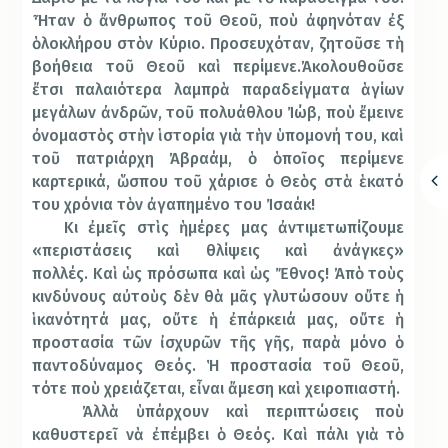
Ἦταν ὁ ἄνθρωπος τοῦ Θεοῦ, ποὺ ἀφηνόταν ἐξ
ὁλοκλήρου στὸν Κύριο. Προσευχόταν, ζητοῦσε τὴ
βοήθεια τοῦ Θεοῦ καὶ περίμε­νε.Ἀκολουθοῦσε
ἔτσι παλαιότερα λαμ­πρὰ παραδείγματα ἁγίων
μεγάλων ἀν­δρῶν, τοῦ πολυάθλου Ἰώβ, ποὺ ἔμεινε
ὀνομαστὸς στὴν ἱστορία γιὰ τὴν ὑπομονή του, καὶ
τοῦ πατριάρχη Ἀβραάμ, ὁ ὁποῖος περίμενε
καρτερικά, ὥσπου τοῦ χάρισε ὁ Θεὸς στὰ ἑκατό
του χρόνια τὸν ἀγαπημένο του Ἰσαάκ!
Κι ἐμεῖς στὶς ἡμέρες μας ἀντιμετωπίζουμε
«περιστάσεις καὶ θλίψεις καὶ ἀ­νάγκες»
πολλές. Καὶ ὡς πρόσωπα καὶ ὡς Ἔθνος! Ἀπὸ τοὺς
κινδύνους αὐτοὺς δὲν θὰ μᾶς γλυτώσουν οὔτε ἡ
ἱκανότητά μας, οὔτε ἡ ἐπάρκειά μας, οὔτε ἡ
προσ­τασία τῶν ἰσχυρῶν τῆς γῆς, παρὰ μόνο ὁ
παντοδύναμος Θεός. Ἡ προστασία τοῦ Θεοῦ,
τότε ποὺ χρειάζεται, εἶναι ἄμεση καὶ χειροπιαστή.
Ἀλλὰ ὑπάρχουν καὶ περιπτώσεις ποὺ
καθυστερεῖ νὰ ἐπέμβει ὁ Θεός. Καὶ πάλι γιὰ τὸ