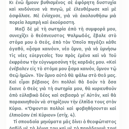
Κι ἐνῶ ἤμουν βυθισμένος σὲ ἀ­­φόρητη δυστυχία
καὶ κινδύνευα νὰ πνι­γῶ, μὲ ἐλευθέρωσε καὶ μὲ
ἀσφάλισε. Μὲ ἐνίσχυσε, γιὰ νὰ ἀκολουθήσω μιὰ
πορεία λαμπρὴ καὶ ἀκούραστη.
Μαζὶ δὲ μὲ τὴ σωτηρία ἀπὸ τὴ συμφορά μου,
συνεχίζει ὁ θεόπνευστος Ψαλμωδός, ἔβαλε στὸ
στόμα μου ὁ Θεός, ἀ­πὸ τὸν Ὁποῖο πηγάζει κάθε
ἀγαθό, «ᾆσμα καινόν», νέο ὕμνο, γιὰ νὰ ὑμνήσω
τὶς νέες εὐεργεσίες Του πρὸς ἐμένα καὶ νὰ Τοῦ
ἐκφράσω τὴν εὐγνωμοσύνη τῆς καρδιᾶς μου. «Καὶ
ἐνέβαλεν εἰς τὸ στόμα μου ᾆσμα καινόν, ὕμνον τῷ
Θε­ῷ ἡμῶν». Τὸν ὕμνο αὐτὸ θὰ ψάλω στὸ Θεό μας.
Καὶ εἶμαι βέβαιος ὅτι πολλοὶ θὰ δοῦν τὰ ὅσα
ἔκανε ὁ Θεὸς γιὰ τὴ σωτηρία μου, θὰ κυριευθοῦν
ἀπὸ εὐλαβικὸ δέος καὶ σεβασμὸ γι᾿ Αὐτόν, καὶ θὰ
παρακινηθοῦν νὰ στηρίξουν τὴν ἐλπίδα τους στὸν
Κύριο. «Ὄψονται πολλοὶ καὶ φοβηθήσονται καὶ
ἐλπιοῦσιν ἐπὶ Κύριον» (στίχ. 4).
Τί σπουδαία μηνύματα μᾶς δίνει ὁ θεο­­­φώτιστος
Δαβὶδ μὲ τὰ λόγια του καὶ μὲ τὸ παράδειγμά του!