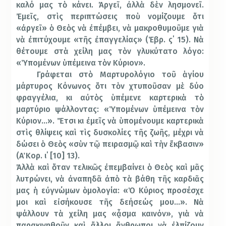
καλό μας τὸ κάνει. Ἀργεῖ, ἀλλὰ δὲν λησμονεῖ.
Ἐμεῖς, στὶς περιπτώσεις ποὺ νομίζουμε ὅτι
«ἀργεῖ» ὁ Θεὸς νὰ ἐπέμβει, νὰ μακροθυμοῦμε γιὰ
νὰ ἐπιτύχουμε «τῆς ἐπαγγελίας» (Ἑβρ. ς΄ 15). Νὰ
θέτουμε στὰ χείλη μας τὸν γλυκύτατο λόγο:
«Ὑπομένων ὑπέμεινα τὸν Κύριον».
Γράφεται
στὸ
Μαρτυρολόγιο
τοῦ
ἁγίου
μάρτυρος
Κόνωνος
ὅτι
τὸν
χτυποῦ
σαν
μὲ
δύο
φραγγέλια
,
κι
αὐτὸς
ὑπέμενε
καρτερικὰ
τὸ
μαρτύριο
ψάλλοντας
: «
Ὑπομένων
ὑπέμεινα
τὸν
Κύριον
…».
Ἔτσι κι ἐμεῖς νὰ ὑπομένουμε καρτερικὰ
στὶς θλίψεις καὶ τὶς δυσκολίες τῆς ζωῆς, μέχρι νὰ
δώσει ὁ Θεὸς «σὺν τῷ πειρασμῷ καὶ τὴν ἔκβασιν»
(Α΄ Κορ. ι΄ [10] 13).
Ἀλλὰ καὶ ὅταν τελικῶς ἐπεμβαίνει ὁ Θεὸς καὶ μᾶς
λυτρώνει, νὰ ἀναπηδᾶ ἀπὸ τὰ βάθη τῆς καρδιᾶς
μας ἡ εὐγνώμων ὁμολογία: «Ὁ Κύριος προσέσχε
μοι καὶ εἰσήκουσε τῆς δεήσεώς μου…». Νὰ
ψάλλουν τὰ χείλη μας «ᾆσμα καινόν», γιὰ νὰ
παρακινηθοῦν καὶ ἄλλοι ἄνθρωποι νὰ ἐλπίζουν