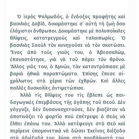
Ὁ ἱερὸς Ψαλμωδός, ὁ ἔνδοξος προφήτης καὶ
βασιλιὰς Δαβίδ, δοκιμάστηκε σ᾿ αὐτὴ τὴ ζωὴ ὅσο
ἐλάχιστοι ἄνθρωποι. Δοκιμάστηκε μὲ πολυποίκιλες
θλίψεις, κατατρεγμοὺς καὶ ταλαιπωρίες. Ὁ
βασιλιὰς Σαοὺλ τὸν κυνηγοῦσε νὰ τὸν σκοτώσει.
Ἕνας ἀπὸ τοὺς γιούς του, ὁ Ἀβεσσαλώμ,
ἐπαναστάτησε, γιὰ νὰ τοῦ πάρει τὸν θρόνο.
Ἄλλος γιός του, ὁ Ἀμνῶν, τὸν καταντρόπιασε μὲ
βαριὰ ἠ­θικὰ παραπτώματα. Ἐπίσης ἔπεσε αἰ­
χμάλωτος στὰ χέρια τῶν ἐχθρῶν. Καὶ ἄλ­λες
πολλὲς δυσκολίες ἀντιμετώπισε.
Ἀλλὰ τὶς θλίψεις του τὶς ἔβλεπε ὡς παι­
δαγωγικὲς ἐπεμβάσεις τῆς ἀγάπης τοῦ Θεοῦ. Δὲν
γόγγυζε, δὲν δυσανασχε­τοῦσε, δὲν βιαζόταν νὰ
ἀποτινάξει τὸ φορ­τίο ποὺ ἐπέτρεψε ὁ Θεὸς νὰ
ἔλθει ἐ­πάνω του. Ἀλλὰ κατέφευγε στὸ Θεὸ καὶ
περίμενε ὑπομονετικὰ νὰ δώσει Ἐκεῖνος διέξοδο
στὰ ἀδιέξοδά του, λύση στὰ προβλήματά του,