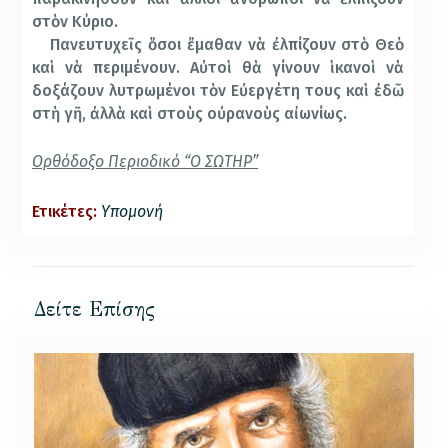
στὸν Κύριο.
Πανευτυχεῖς ὅσοι ἔμαθαν νὰ ἐλπίζουν στὸ Θεὸ
καὶ νὰ περιμένουν. Αὐτοὶ θὰ γίνουν ἱκανοὶ νὰ
δοξάζουν λυτρωμένοι τὸν Εὐεργέτη τους καὶ ἐδῶ
στὴ γῆ, ἀλλὰ καὶ στοὺς οὐρανοὺς αἰωνίως.
Ορθόδοξο Περιοδικό “Ο ΣΩΤΗΡ”
Ετικέτες:
Υπομονή
Δείτε Επίσης