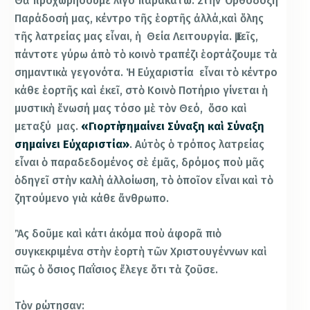
Θὰ προχωρήσουμε λίγο παρακάτω. Στὴν Ὀρθόδοξη
Παράδοσή μας, κέντρο τῆς ἑορτῆς ἀλλά,καὶ ὅλης
τῆς λατρείας μας εἶναι, ἡ Θεία Λειτουργία. Ἐμεῖς,
πάντοτε γύρω ἀπὸ τὸ κοινὸ τραπέζι ἑορτάζουμε τὰ
σημαντικὰ γεγονότα. Ἡ Εὐχαριστία εἶναι τὸ κέντρο
κάθε ἑορτῆς καὶ ἐκεῖ, στὸ Κοινὸ Ποτήριο γίνεται ἡ
μυστικὴ ἕνωσή μας τόσο μὲ τὸν Θεό, ὅσο καὶ
μεταξύ μας.
«Γιορτὴ σημαίνει Σύναξη καὶ Σύναξη
σημαίνει Εὐχαριστία»
. Αὐτὸς ὁ τρόπος λατρείας
εἶναι ὁ παραδεδομένος σὲ ἐμᾶς, δρόμος ποὺ μᾶς
ὁδηγεῖ στὴν καλὴ ἀλλοίωση, τὸ ὁποῖον εἶναι καὶ τὸ
ζητούμενο γιὰ κάθε ἄνθρωπο.
Ἂς δοῦμε καὶ κάτι ἀκόμα ποὺ ἀφορᾶ πιὸ
συγκεκριμένα στὴν ἑορτὴ τῶν Χριστουγέννων καὶ
πῶς ὁ ὅσιος Παΐσιος ἔλεγε ὅτι τὰ ζοῦσε.
Τὸν ρώτησαν: