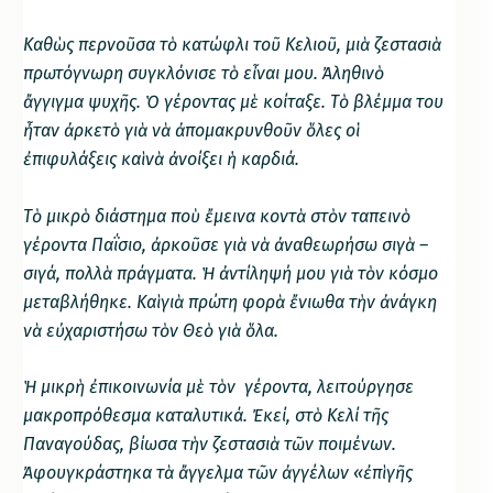
Καθὼς περνοῦσα τὸ κατώφλι τοῦ Κελιοῦ, μιὰ ζεστασιὰ
πρωτόγνωρη συγκλόνισε τὸ εἶναι μου. Ἀληθινὸ
ἄγγιγμα ψυχῆς. Ὁ γέροντας μὲ κοίταξε. Τὸ βλέμμα του
ἦταν ἀρκετὸ γιὰ νὰ ἀπομακρυνθοῦν ὅλες οἱ
ἐπιφυλάξεις καὶ νὰ ἀνοίξει ἡ καρδιά.
Τὸ μικρὸ διάστημα ποὺ ἔμεινα κοντὰ στὸν ταπεινὸ
γέροντα Παΐσιο, ἀρκοῦσε γιὰ νὰ ἀναθεωρήσω σιγὰ –
σιγά, πολλὰ πράγματα. Ἡ ἀντίληψή μου γιὰ τὸν κόσμο
μεταβλήθηκε. Καὶ γιὰ πρώτη φορὰ ἔνιωθα τὴν ἀνάγκη
νὰ εὐχαριστήσω τὸν Θεὸ γιὰ ὅλα.
Ἡ μικρὴ ἐπικοινωνία μὲ τὸν γέροντα, λειτούργησε
μακροπρόθεσμα καταλυτικά. Ἐκεί, στὸ Κελί τῆς
Παναγούδας, βίωσα τὴν ζεστασιὰ τῶν ποιμένων.
Ἀφουγκράστηκα τὰ ἄγγελμα τῶν ἀγγέλων «ἐπὶ γῆς