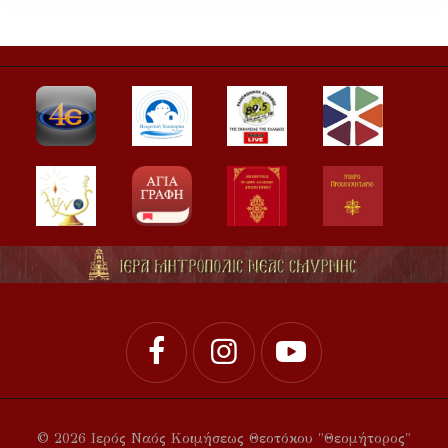
© 2026 Ιερός Ναός Κοιμήσεως Θεοτόκου "Θεομήτορος"