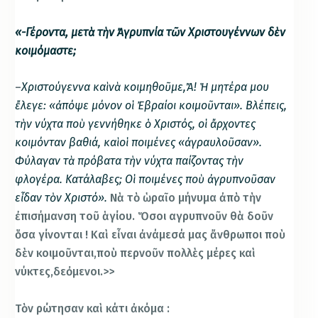
«-Γέροντα, μετὰ τὴν Ἀγρυπνία τῶν Χριστουγέννων δὲν
κοιμόμαστε;
–
Χριστούγεννα καὶ νὰ κοιμηθοῦμε,Ἄ! Ἡ μητέρα μου
ἔλεγε: «ἀπόψε μόνον οἱ Ἐβραίοι κοιμοῦνται». Βλέπεις,
τὴν νύχτα ποὺ γεννήθηκε ὁ Χριστός, οἱ ἄρχοντες
κοιμόνταν βαθιά, καὶ οἱ ποιμένες «ἀγραυλοῦσαν».
Φύλαγαν τὰ πρόβατα τὴν νύχτα παίζοντας τὴν
φλογέρα. Κατάλαβες; Οἱ ποιμένες ποὺ ἀγρυπνοῦσαν
εἶδαν τὸν Χριστό».
Νὰ τὸ ὡραῖο μήνυμα ἀπὸ τὴν
ἐπισήμανση τοῦ ἁγίου. Ὅσοι αγρυπνοῦν θὰ δοῦν
ὅσα γίνονται ! Καὶ εἶναι ἀνάμεσά μας ἄνθρωποι ποὺ
δὲν κοιμοῦνται,ποὺ περνοῦν πολλὲς μέρες καὶ
νύκτες,δεὀμενοι.>>
Τὸν ρώτησαν καὶ κάτι ἀκόμα :