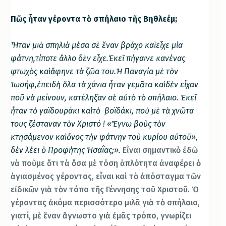
Πῶς ἦταν γέροντα τὸ σπήλαιο τῆς Βηθλεέμ;
Ἦταν μιὰ σπηλιὰ μέσα σὲ ἕναν βράχο καὶ εἶχε μία
φάτνη,τίποτε ἄλλο δὲν εἶχε.Ἐκεῖ πήγαινε κανένας
φτωχὸς καὶ ἄφηνε τὰ ζῶα του.Ἡ Παναγία μὲ τὸν
Ἰωσήφ,ἐπειδὴ ὅλα τὰ χάνια ἦταν γεμᾶτα καὶ δὲν εἶχαν
ποῦ νὰ μείνουν, κατέληξαν σὲ αὐτὸ τὸ σπήλαιο. Ἐκεῖ
ἦταν τὸ γαϊδουράκι καὶ τὸ βοϊδάκι, ποὺ μὲ τὰ χνῶτα
τους ζέσταναν τὸν Χριστό ! «
Ἔ
γνω βο
ῦ
ς τὸν
κτησάμενον καὶ ὄνος τὴν φάτνην τοῦ κυρίου α
ὐ
το
ῦ
»,
δὲν λέει ὁ Προφήτης Ἠσαΐας;».
Εἶναι σημαντικὸ ἐδῶ
νὰ ποῦμε ὅτι τὰ ὅσα μὲ τόση ἁπλότητα ἀναφέρει ὁ
ἁγιασμένος γέροντας, εἶναι καὶ τὸ ἀπόσταγμα τῶν
εἰδικῶν γιὰ τὸν τόπο τῆς Γέννησης τοῦ Χριστοῦ. Ὁ
γέροντας ἀκόμα περισσότερο μιλᾶ γιὰ τὸ σπήλαιο,
γιατί, μὲ ἕναν ἄγνωστο γιὰ ἐμᾶς τρόπο, γνωρίζει