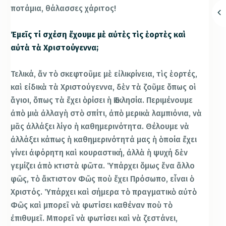
ποτάμια, θάλασσες χάριτος!
Ἐμεῖς τί σχέση ἔχουμε μὲ αὐτὲς τὶς ἑορτὲς καὶ
αὐτὰ τὰ Χριστούγεννα;
Τελικά, ἄν τὸ σκεφτοῦμε μὲ εἰλικρίνεια, τὶς ἑορτές,
καὶ εἰδικὰ τὰ Χριστούγεννα, δὲν τὰ ζοῦμε ὅπως οἱ
ἅγιοι, ὅπως τὰ ἔχει ὁρίσει ἡ Ἐκκλησία. Περιμένουμε
ἀπὸ μιὰ ἀλλαγὴ στὸ σπίτι, ἀπὸ μερικὰ λαμπιόνια, νὰ
μᾶς ἀλλάξει λίγο ἡ καθημερινότητα. Θέλουμε νὰ
ἀλλάξει κάπως ἡ καθημερινότητά μας ἡ ὁποία ἔχει
γίνει ἀφόρητη καὶ κουραστική, ἀλλὰ ἡ ψυχή δὲν
γεμίζει ἀπὸ κτιστὰ φῶτα. Ὑπάρχει ὅμως ἕνα ἄλλο
φῶς, τὸ ἄκτιστον Φῶς ποὺ ἔχει Πρόσωπο, εἶναι ὁ
Χριστός. Ὑπάρχει καὶ σήμερα τὸ πραγματικὸ αὐτὸ
Φῶς καὶ μπορεῖ νὰ φωτίσει καθέναν ποὺ τὸ
ἐπιθυμεῖ. Μπορεῖ νὰ φωτίσει καὶ νὰ ζεστάνει,