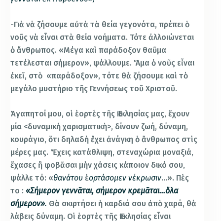
-Γιὰ νὰ ζήσουμε αὐτὰ τὰ θεία γεγονότα, πρέπει ὁ
νοῦς νὰ εἶναι στὰ θεία νοήματα. Τότε ἀλλοιώνεται
ὁ ἄνθρωπος. «Μέγα καὶ παράδοξον θαῦμα
τετέλεσται σήμερον», ψάλλουμε. Ἄμα ὁ νοῦς εἶναι
ἐκεῖ, στὸ «παράδοξον», τότε θὰ ζήσουμε καὶ τὸ
μεγάλο μυστήριο τῆς Γεννήσεως τοῦ Χριστοῦ.
Ἀγαπητοί μου, οἱ ἑορτὲς τῆς Ἐκκλησίας μας, ἔχουν
μία <δυναμικὴ χαρισματικὴ>, δίνουν ζωή, δύναμη,
κουράγιο, ὅτι δηλαδὴ ἔχει ἀνάγκη ὁ ἄνθρωπος στὶς
μέρες μας. Ἔχεις κατάθλιψη, στεναχώρια μοναξιά,
ἔχασες ἢ φοβᾶσαι μὴν χάσεις κάποιον δικό σου,
ψάλλε τό: «
θανάτου
ἑ
ορτάσομεν
νέκρωσιν
…». Πὲς
το :
«Σήμερον γεννᾶται, σήμερον κρεμᾶται…ὅλα
σήμερον»
.
Θὰ σκιρτήσει ἡ καρδιά σου ἀπὸ χαρά, θὰ
λάβεις δύναμη. Οἱ ἑορτὲς τῆς Ἐκκλησίας εἶναι