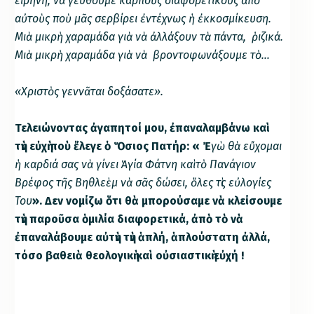
εἰρήνη, νὰ γευθοῦμε καρποὺς διαφορετικοὺς ἀπὸ
αὐτοὺς ποὺ μᾶς σερβίρει ἐντέχνως ἡ ἐκκοσμίκευση.
Μιὰ μικρὴ χαραμάδα γιὰ νὰ ἀλλάξουν τὰ πάντα, ῥιζικά.
Μιὰ μικρὴ χαραμάδα γιὰ νὰ βροντοφωνάξουμε τὸ…
«Χριστὸς γεννᾶται δοξάσατε».
Τελειώνοντας ἀγαπητοί μου, ἐπαναλαμβάνω καὶ
τὴν εὐχὴ ποὺ ἔλεγε ὁ Ὅσιος Πατήρ: « Ἐ
γὼ θὰ εὔχομαι
ἡ καρδιά σας νὰ γίνει Ἁγία Φάτνη καὶ τὸ Πανάγιον
Βρέφος τῆς Βηθλεὲμ νὰ σᾶς δώσει, ὅλες τὶς εὐλογίες
Του
». Δεν νομίζω ὅτι θὰ μπορούσαμε νὰ κλείσουμε
τὴν παροῦσα ὁμιλία διαφορετικά, ἀπὸ τὸ νὰ
ἐπαναλάβουμε αὐτὴν τὴν ἁπλή, ἁπλούστατη ἀλλά,
τόσο βαθειὰ θεολογικὴ καὶ οὐσιαστικὴ εὐχή !