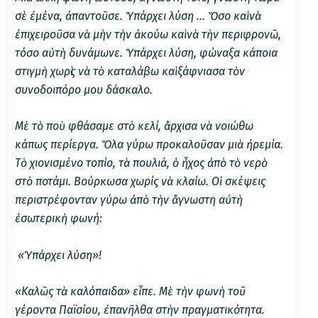
σὲ ἐμένα, ἀπαντοῦσε. Ὑπάρχει λύση … Ὅσο καὶ νὰ
ἐπιχειροῦσα νὰ μὴν τὴν ἀκούω καὶ νὰ τὴν περιφρονῶ,
τόσο αὐτὴ δυνάμωνε. Ὑπάρχει λύση, φώναξα κάποια
στιγμὴ χωρὶς νὰ τὸ καταλάβω καὶ ξάφνιασα τὸν
συνοδοιπόρο μου δάσκαλο.
Μὲ τὸ ποὺ φθάσαμε στὸ κελί, ἄρχισα νὰ νοιώθω
κάπως περίεργα. Ὅλα γύρω προκαλοῦσαν μιὰ ἠρεμία.
Τὸ χιονισμένο τοπίο, τὰ πουλιά, ὁ ἦχος ἀπὸ τὸ νερὸ
στὸ ποτάμι. Βούρκωσα χωρίς νὰ κλαίω. Οἱ σκέψεις
περιστρέφονταν γύρω ἀπὸ τὴν ἄγνωστη αὐτὴ
ἐσωτερικὴ φωνή:
«Ὑ
π
άρχει λύση»!
«Καλῶς τὰ καλόπαιδα» εἶπε. Μὲ τὴν φωνὴ τοῦ
γέροντα Παϊσίου, ἐπανῆλθα στὴν πραγματικότητα.