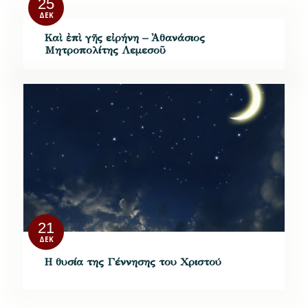
25
ΔΕΚ
Καὶ ἐπὶ γῆς εἰρήνη – Ἀθανάσιος
Μητροπολίτης Λεμεσοῦ
21
ΔΕΚ
Η θυσία της Γέννησης του Χριστού