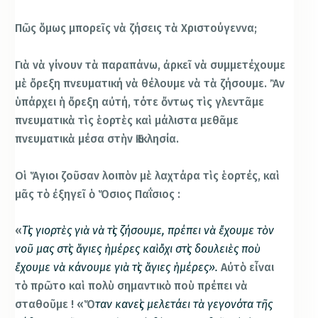
Πῶς ὅμως μπορεῖς νὰ ζήσεις τὰ Χριστούγεννα;
Γιὰ νὰ γίνουν τὰ παραπάνω, ἀρκεῖ νὰ συμμετέχουμε
μὲ ὄρεξη πνευματική νὰ θέλουμε νὰ τὰ ζήσουμε. Ἂν
ὑπάρχει ἡ ὄρεξη αὐτή, τότε ὄντως τὶς γλεντᾶμε
πνευματικὰ τὶς ἑορτὲς καὶ μάλιστα μεθᾶμε
πνευματικὰ μέσα στὴν Ἐκκλησία.
Οἱ Ἅγιοι ζοῦσαν λοιπὸν μὲ λαχτάρα τὶς ἑορτές, καὶ
μᾶς τὸ ἐξηγεῖ ὁ Ὅσιος Παΐσιος :
«
Τὶς γιορτὲς γιὰ νὰ τὶς ζήσουμε, πρέπει νὰ ἔχουμε τὸν
νοῦ μας στὶς ἅγιες ἡμέρες καὶ ὄχι στὶς δουλειὲς ποὺ
ἔχουμε νὰ κάνουμε γιὰ τὶς ἅγιες ἡμέρες».
Αὐτὸ εἶναι
τὸ πρῶτο καὶ πολὺ σημαντικὸ ποὺ πρέπει νὰ
σταθοῦμε ! «Ὅ
ταν κανεὶς μελετάει τὰ γεγονότα τῆς