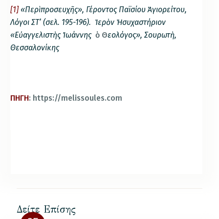
[1]
«Περὶ προσευχῆς», Γέροντος Παϊσίου Ἁγιορείτου,
Λόγοι ΣΤ’ (σελ. 195-196). Ἱερὸν Ἡσυχαστήριον
«Εὐαγγελιστὴς Ἰωάννης
ὁ Θ
εολόγος», Σουρωτὴ,
Θεσσαλονίκης
ΠΗΓΗ
: https://melissoules.com
Δείτε Επίσης