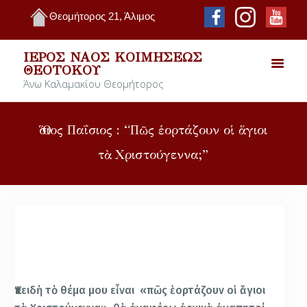
Θεομήτορος 21, Άλιμος
ΙΕΡΌΣ ΝΑΌΣ ΚΟΙΜΉΣΕΩΣ
ΘΕΟΤΌΚΟΥ
Άνω Καλαμακίου Θεομήτορος
Ὅσιος Παΐσιος : “Πῶς ἑορτάζουν οἱ ἅγιοι
τὰ Χριστούγεννα;”
Ἐπειδὴ τὸ θέμα μου εἶναι «πῶς ἑορτάζουν οἱ ἅγιοι