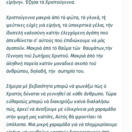
εἰρήνη». Ἔζησα τὰ Χριστούγεννα.
Χριστούγεννα μακριὰ ἀπὸ τὰ φῶτα, τὰ γλυκά, τὶς
ψεύτικες εὐχὲς γιὰ εἰρήνη, τὰ ὑποκριτικὰ γέλια, τὴν
ἰδιοτελὴ καλοσύνη καὶ τὴν ἐλεγχόμενη ἀγάπη ποὺ
ἀπευθύνεται σ’ αὐτοὺς ποὺ ἐπιδιώκουμε νὰ μᾶς
ἀγαποῦν. Μακριὰ ἀπὸ τὸ θαῦμα τῶν θαυμάτων,τὴν
Γέννηση τοῦ Σωτῆρος Χριστοῦ. Μακριὰ ἀπὸ τὴν
ἀληθινὴ πορεία καὶ τὸν μοναδικὸ σκοπὸ τοῦ
ἀνθρώπου, δηλαδή, τὴν σωτηρία του.
Σήμερα μὲ βεβαιότητα μπορῶ νὰ φωνάξω πὼς ὁ
Χριστὸς δύναται νὰ γεννηθεῖ σὲ κάθε ἄνθρωπο. Τώρα
εὐθαρσῶς μπορῶ νὰ διακηρύξω καὶ νὰ διαλαλήσω
πώς, ἀρκεῖ νὰ ἀνοίξουμε μὲ εἰλικρίνεια μιὰ χαραμάδα
στὴν ψυχή μας καὶ τότε, Αὐτὸς θὰ φροντίσει τὰ
ὑπόλοιπα. Μιὰ μικρὴ χαραμάδα γιὰ νὰ πλημμυρίσουμε