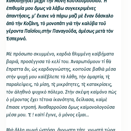
καθοδηγήσει μέχρι τὴν Μονὴ Κουτλουμουσίου. Ἡ
ἐπιθυμία μου ὅμως νὰ λάβω συγκεκριμένες
ἀπαντήσεις, μ’ ἔκανε νὰ πάρω μαζὶ μὲ ἕναν δάσκαλο
ἀπὸ τὴν Κοζάνη, τὸ μονοπάτι γιὰ τὴν καλύβα τοῦ
γέροντα Παϊσίου,στὴν Παναγούδα, ἀμέσως μετὰ τὸν
Ἐσπερινό.
Μὲ πρόσωπο σκυμμένο, καρδιὰ θλιμμένη καὶ βήματα
βαριά, προσέγγισα τὸ κελί του. Ἀναρωτιόμουν τί θὰ
ἔπραττα ἄν, ὡς καρδιογνώστης, κοιτοῦσε βαθιὰ μέσα
στὴν ψυχή μου καὶ ἔβλεπε τὰ λάθη, τὴν ἁμαρτία, τὶς
παραλείψεις, τὰ μίση, τὶς μικρότητες, τὶς κατακρίσεις,
τὸν ἀληθινὸ ψυχικὸ πόλεμο. Στὴν σκέψη καὶ μόνο πὼς
ὁ γέροντας ἔχει τέτοια ἰκανότητα, δείλιασα, καὶ μὲ
ἔπιασε ντροπή. Ἀναθαρροῦσα ὅμως καὶ μονολογοῦσα
μέσα μου. Ἔ ! καὶ τί ἔγινε, ὁ μόνος εἶμαι…
Μιὰ ἄλλη φωνή ὡστόσο, ἄγνωστη τότε, γνωστὴ τώρα