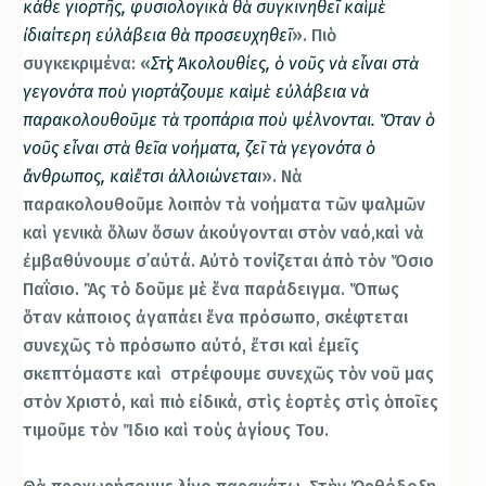
κάθε γιορτῆς, φυσιολογικὰ θὰ συγκινηθεῖ καὶ μὲ
ἰδιαίτερη εὐλάβεια θὰ προσευχηθεῖ
». Πιὸ
συγκεκριμένα: «
Στὶς Ἀκολουθίες, ὁ νοῦς νὰ εἶναι στὰ
γεγονότα ποὺ γιορτάζουμε καὶ μὲ εὐλάβεια νὰ
παρακολουθοῦμε τὰ τροπάρια ποὺ ψέλνονται. Ὅταν ὁ
νοῦς εἶναι στὰ θεῖα νοήματα, ζεῖ τὰ γεγονότα ὁ
ἄνθρωπος, καὶ ἔτσι ἀλλοιώνεται
». Νὰ
παρακολουθοῦμε λοιπὸν τὰ νοήματα τῶν ψαλμῶν
καὶ γενικὰ ὅλων ὅσων ἀκούγονται στὸν ναό,καὶ νὰ
ἐμβαθύνουμε σ᾽αὐτά. Αὐτὸ τονίζεται ἀπὸ τὸν Ὅσιο
Παΐσιο. Ἂς τὸ δοῦμε μὲ ἕνα παράδειγμα. Ὅπως
ὅταν κάποιος ἀγαπάει ἕνα πρόσωπο, σκέφτεται
συνεχῶς τὸ πρόσωπο αὐτό, ἔτσι καὶ ἐμεῖς
σκεπτόμαστε καὶ στρέφουμε συνεχῶς τὸν νοῦ μας
στὸν Χριστό, καὶ πιὸ εἰδικά, στὶς ἑορτὲς στὶς ὁποῖες
τιμοῦμε τὸν Ἴδιο καὶ τοὺς ἁγίους Του.