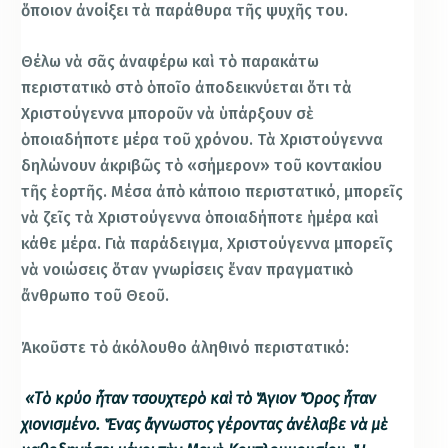
ὅποιον ἀνοίξει τὰ παράθυρα τῆς ψυχῆς του.
Θέλω νὰ σᾶς ἀναφέρω καὶ τὸ παρακάτω
περιστατικὸ στὸ ὁποῖο ἀποδεικνύεται ὅτι τὰ
Χριστούγεννα μποροῦν νὰ ὑπάρξουν σὲ
ὁποιαδήποτε μέρα τοῦ χρόνου. Τὰ Χριστούγεννα
δηλώνουν ἀκριβῶς τὸ «σήμερον» τοῦ κοντακίου
τῆς ἑορτῆς. Μέσα ἀπὸ κάποιο περιστατικό, μπορεῖς
νὰ ζεῖς τὰ Χριστούγεννα ὁποιαδήποτε ἡμέρα καὶ
κάθε μέρα. Γιὰ παράδειγμα, Χριστούγεννα μπορεῖς
νὰ νοιώσεις ὅταν γνωρίσεις ἕναν πραγματικὸ
ἄνθρωπο τοῦ Θεοῦ.
Ἀκοῦστε τὸ ἀκόλουθο ἀληθινό περιστατικό:
«Τὸ κρύο ἦταν τσουχτερὸ καὶ τὸ Ἅγιον Ὄρος ἦταν
χιονισμένο. Ἕνας ἄγνωστος γέροντας ἀνέλαβε νὰ μὲ