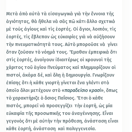
Μετὰ ἀπὸ αὐτὰ τὰ εἰσαγωγικὰ γιὰ τὴν ἔννοια τῆς
ἁγιότητας, θὰ ἤθελα νὰ σᾶς πῶ κάτι ἄλλο σχετικὸ
μὲ τοὺς ἀγίους καὶ τὶς ἑορτές. Οἰ ἅγιοι, λοιπόν, τὶς
ἑορτές, τὶς ἔβλεπαν ὡς εὐκαιρίες γιὰ νὰ αὐξήσουν
τὴν πνευματικότητά τους. Αὐτὸ μποροῦσε νὰ γίνει
ὅταν ζοῦσαν τὸ νόημά τους. Ἔμαθαν ἐμπειρικὰ ὅτι
στὶς ἑορτές, ἀνοίγουν ἰδιαιτέρως οἱ κρουνοὶ τῆς
χάριτος τοῦ ἁγίου Πνεύματος καὶ πλημμυρίζουν οἱ
πιστοί, ἀκόμα δέ, καὶ ὅλη ἡ δημιουργία. Γνωρίζουν
ἐπίσης ὅτι ἡ κάθε γιορτὴ γίνεται ἕνα γλέντι στὸ
ὁποῖο ὅλοι μετέχουν στὸ «
παραδείσιο
κρασί
», ὅπως
τὸ χαρακτήριζε ὁ ὅσιος Παΐσιος. Ἔτσι ὁ κάθε
πιστός, μπορεῖ νὰ προσεγγίζει τὴν ἑορτή, ὡς μία
εὐκαιρία τῆς προσωπικῆς του ἀναγέννησης. Εἶναι
γεγονὸς ὅτι μὲ αὐτὴν τὴν πρόθεση, ἀνάσταση εἶναι
κάθε ἑορτή, ἀνάσταση καὶ παλιγγενεσία.