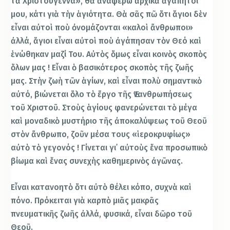
τὰ Χριστούγεννα», θὰ ἀναφέρω ἀρχικὰ ἀγαπητοί
μου, κάτι γιὰ τὴν ἁγιότητα. Θὰ σᾶς πῶ ὅτι ἅγιοι δὲν
εἶναι αὐτοὶ ποὺ ὀνομάζονται «καλοὶ ἄνθρωποι»
ἀλλά, ἅγιοι εἶναι αὐτοὶ ποὺ ἀγάπησαν τὸν Θεό καὶ
ἑνώθηκαν μαζί Του. Αὐτὸς ὅμως εἶναι κοινὸς σκοπὸς
ὅλων μας ! Εἶναι ὁ βασικότερος σκοπὸς τῆς ζωῆς
μας. Στὴν ζωὴ τῶν ἁγίων, καὶ εἶναι πολὺ σημαντικὸ
αὐτό, βιώνεται ὅλο τὸ ἔργο τῆς Ἐνανθρωπήσεως
τοῦ Χριστοῦ. Στοὺς ἁγίους φανερώνεται τὸ μέγα
καὶ μοναδικὸ μυστήριο τῆς ἀποκαλύψεως τοῦ Θεοῦ
στὸν ἄνθρωπο, ζοῦν μέσα τους «ἱεροκρυφίως»
αὐτὸ τὸ γεγονός ! Γίνεται γι᾽ αὐτοὺς ἕνα προσωπικὸ
βίωμα καὶ ἕνας συνεχὴς καθημερινὸς ἀγῶνας.
Εἶναι κατανοητὸ ὅτι αὐτὸ θέλει κόπο, συχνὰ καὶ
πόνο. Πρόκειται γιὰ καρπὸ μιᾶς μακρᾶς
πνευματικῆς ζωῆς ἀλλά, φυσικά, εἶναι δῶρο τοῦ
Θεοῦ.