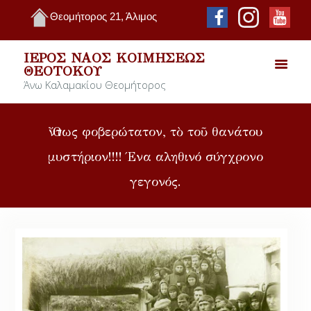
Θεομήτορος 21, Άλιμος
ΙΕΡΌΣ ΝΑΌΣ ΚΟΙΜΉΣΕΩΣ
ΘΕΟΤΌΚΟΥ
Άνω Καλαμακίου Θεομήτορος
Ὄντως φοβερώτατον, τὸ τοῦ θανάτου
μυστήριον!!!! Ένα αληθινό σύγχρονο
γεγονός.