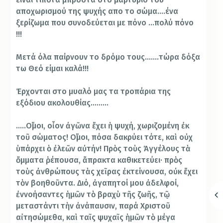
αποχωρισμού της ψυχής απο το σώμα….ένα
ξερίζωμα που συνοδεύεται με πόνο …πολύ πόνο
!!!
Μετά όλα παίρνουν το δρόμο τους…….τώρα δόξα
τω Θεό είμαι καλά!!!
Έρχονται στο μυαλό μας τα τροπάρια της
εξόδιου ακολουθίας………
…..Οἴμοι, οἶον ἀγῶνα ἔχει ἡ ψυχή, χωριζομένη ἐκ
τοῦ σώματος! Οἴμοι, πόσα δακρύει τότε, καὶ οὐχ
ὑπάρχει ὁ ἐλεῶν αὐτήν! Πρὸς τοὺς Ἀγγέλους τὰ
ὄμματα ῥέπουσα, ἄπρακτα καθικετεύει· πρὸς
τοὺς ἀνθρώπους τὰς χεῖρας ἐκτείνουσα, οὐκ ἔχει
τὸν βοηθοῦντα. Διό, ἀγαπητοί μου ἀδελφοί,
ἐννοήσαντες ἡμῶν τὸ βραχὺ τῆς ζωῆς, τῷ
μεταστάντι τὴν ἀνάπαυσιν, παρά Χριστοῦ
αἰτησώμεθα, καὶ ταῖς ψυχαῖς ἡμῶν τὸ μέγα