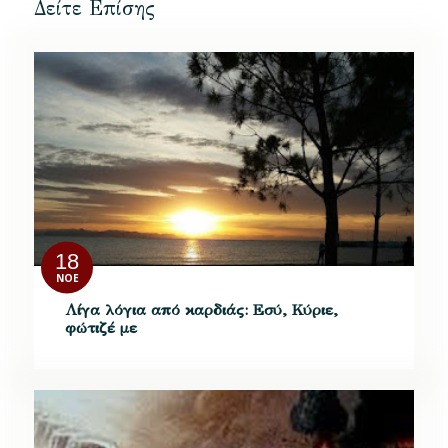
Δείτε Επίσης
18
ΝΟΈ
Λίγα λόγια από καρδιάς: Εσύ, Κύριε,
φώτιζέ με