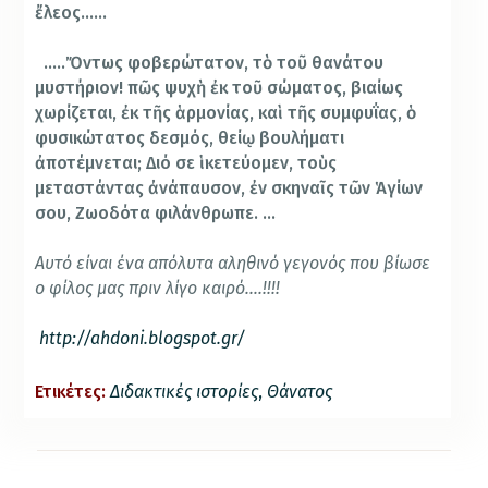
ἔλεος……
…..Ὄντως φοβερώτατον, τὸ τοῦ θανάτου
μυστήριον! πῶς ψυχὴ ἐκ τοῦ σώματος, βιαίως
χωρίζεται, ἐκ τῆς ἁρμονίας, καὶ τῆς συμφυΐας, ὁ
φυσικώτατος δεσμός, θείῳ βουλήματι
ἀποτέμνεται; Διό σε ἱκετεύομεν, τοὺς
μεταστάντας ἀνάπαυσον, ἐν σκηναῖς τῶν Ἁγίων
σου, Ζωοδότα φιλάνθρωπε. …
Αυτό είναι ένα απόλυτα αληθινό γεγονός που βίωσε
ο φίλος μας πριν λίγο καιρό….!!!!
http://ahdoni.blogspot.gr/
Ετικέτες:
Διδακτικές ιστορίες
,
Θάνατος