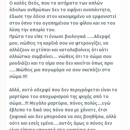
Ο καλός Θεός, που τα αιτήματα των απλών
άδολων ανθρώπων δεν τα αφήνει αναπάντητα,
έδωσε την άδεια στον κεκοιμημένο να εμφανιστεί
στον ύπνο του αγαπημένου του φίλου και να του
λύση την απορία του.
Πρώτα του είπε τι ένιωσε βιολογικά ……Αδερφέ
μου, νιώθεις τη καρδιά σου να φτερουγίζει, να
αλλάζουν οι χτύποι και καταλαβαίνεις ότι κάτι
αλλιώτικο συμβαίνει…. νιώθεις ότι το σώμα σου
μουδιάζει και το αίμα σου δεν κινείται όπως πριν
……Νιώθεις μια παγωμάρα να σου σκεπάζει στο
σώμα.!!!!
Αλλά, αυτό αδερφέ που δεν περιγράφεται είναι το
μαρτύριο του αποχωρισμού της ψυχής από το
σώμα…!!! Μεγάλο μαρτύριο, πόνος πολύς….εγώ
έβλεπα το δικό σας πόνο που με χάνατε, έτσι
ξαφνικά και δεν μπορούσα να σας βοηθήσω, αλλά
ούτε και εσείς εμένα…..αυτός όμως ο πόνος δεν
είναι τίποτα μπροστά στο μαρτύριο του