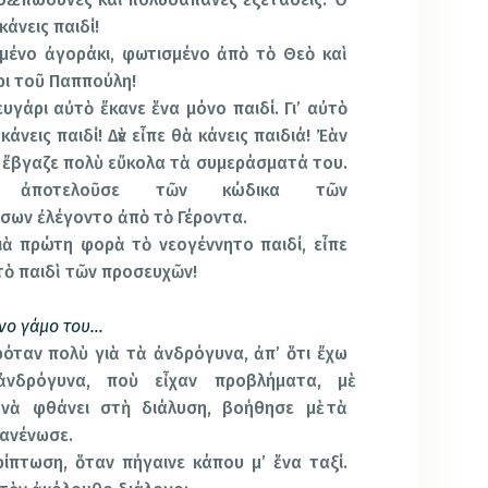
άνεις παιδί!
μένο ἀγοράκι, φωτισμένο ἀπὸ τὸ Θεὸ καὶ
ρι τοῦ Παππούλη!
ευγάρι αὐτὸ ἔκανε ἕνα μόνο παιδί. Γι’ αὐτὸ
κάνεις παιδί! Δὲν εἶπε θὰ κάνεις παιδιά! Ἐὰν
, ἔβγαζε πολὺ εὔκολα τὰ συμεράσματά του.
 ἀποτελοῦσε τῶν κώδικα τῶν
ων ἐλέγοντο ἀπὸ τὸ Γέροντα.
ιὰ πρώτη φορὰ τὸ νεογέννητο παιδί, εἶπε
 τὸ παιδὶ τῶν προσευχῶν!
ένο γάμο του…
όταν πολὺ γιὰ τὰ ἀνδρόγυνα, ἀπ’ ὅτι ἔχω
νδρόγυνα, ποὺ εἶχαν προβλήματα, μὲ
νὰ φθάνει στὴ διάλυση, βοήθησε μὲ τὰ
πανένωσε.
ίπτωση, ὅταν πήγαινε κάπου μ’ ἕνα ταξί.