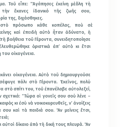
α. Τοῦ εἶπε: “Ἀγάπησες ἐκείνη μὲ ὅλη τὴ
τὴν ἔκανες ἰδανικό τῆς ζωῆς σου,
ρία της, διχάσθηκες.
 στὸ πρόσωπο κάθε κοπέλας, ποὺ σὲ
είνης καὶ ἐπειδὴ αὐτὸ ἦταν ἀδύνατο, ἡ
ὲ τὴ βοήθεια τοῦ Γέροντα, συνειδητοποίησε
ἐλευθερώθηκε ὁριστικὰ ἀπ’ αὐτὸ κι ἔτσι
 του οἰκογένεια.
 κάνει οἰκογένεια. Αὐτὸ τοῦ δημιουργοῦσε
σέφυγε πάλι στὸ Γέροντα. Ἐκεῖνος, πολὺ
α στὸ σπίτι του, τοῦ ἐπανέλαβε αὐτολεξεί,
ν σχετικά: “Τώρα οἱ γονεῖς σου σοὺ λένε –
 καιρὸς κι ἐσὺ νὰ νοικοκυρευθεῖς, ν’ ἀνοίξεις
α σου καὶ τὰ παιδιά σου. Ἂν μείνεις ἔτσι,
τειά;
ι αὐτοὶ δίκαιο ἀπὸ τὴ δική τους πλευρά. Ἂν