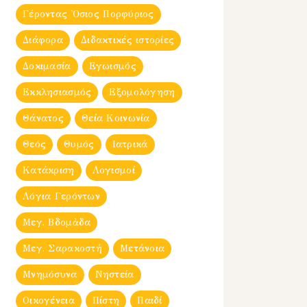
Γέροντας Ὀσιος Πορφύριος
Διάφορα
Διδακτικές ιστορίες
Δοκιμασία
Εγωισμός
Εκκλησιασμός
Εξομολόγηση
Θάνατος
Θεία Κοινωνία
Θεός
Θυμός
Ιατρικά
Κατάκριση
Λογισμοί
Λόγια Γερόντων
Μεγ. Βδομἀδα
Μεγ. Σαρακοστή
Μετάνοια
Μνημόσυνα
Νηστεία
Οικογένεια
Πίστη
Παιδί