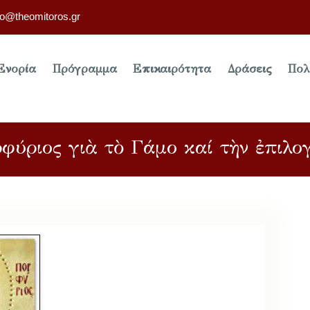
fo@theomitoros.gr
Ενορία
Πρόγραμμα
Επικαιρότητα
Δράσεις
Πολ
ορφύριος γιὰ τὸ Γάμο καί τὴν ἐπιλο