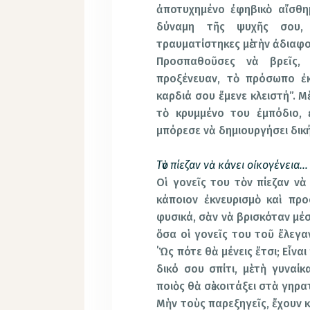
ἀποτυχημένο ἐφηβικὸ αἴσθημ
δύναμη τῆς ψυχῆς σου, 
τραυματίστηκες μὲ τὴν ἀδιαφο
Προσπαθοῦσες νὰ βρεῖς,
προξένευαν, τὸ πρόσωπο ἐκ
καρδιά σου ἔμενε κλειστή”. Μ
τὸ κρυμμένο του ἐμπόδιο, 
μπόρεσε νὰ δημιουργήσει δική
Τὸν πίεζαν νὰ κάνει οἰκογένεια…
Οἱ γονεῖς του τὸν πίεζαν νὰ
κάποιον ἐκνευρισμὸ καὶ προ
φυσικά, σὰν νὰ βρισκόταν μέσ
ὅσα οἱ γονεῖς του τοῦ ἔλεγα
΄Ὡς πότε θὰ μένεις ἔτσι; Εἶναι
δικό σου σπίτι, μὲ τὴ γυναίκ
ποιὸς θὰ σὲ κοιτάξει στὰ γηρα
Μὴν τοὺς παρεξηγεῖς, ἔχουν κ