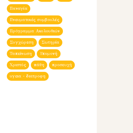
Παναγία
Πνευματικές συμβουλές
Πρόγραμμα Ακολουθιών
Συγχώρεση
Σωτηρία
Ταπείνωση
Υπομονή
Χριστός
πάθη
προσευχή
υγεια - διατροφη