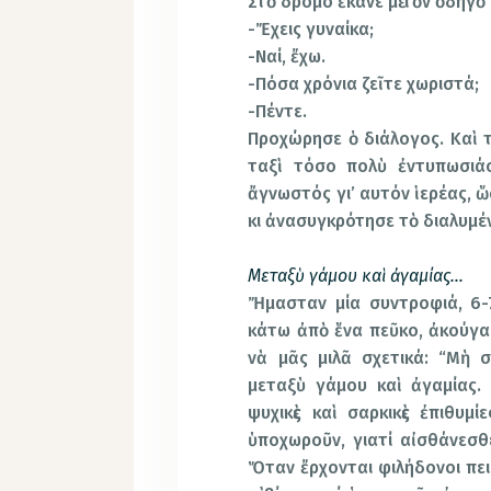
Στὸ δρόμο ἔκανε μὲ τὸν ὁδηγὸ
-Ἔχεις γυναίκα;
-Ναί, ἔχω.
-Πόσα χρόνια ζεῖτε χωριστά;
-Πέντε.
Προχώρησε ὁ διάλογος. Καὶ 
ταξὶ τόσο πολὺ ἐντυπωσιάσ
ἄγνωστός γι’ αυτόν ἱερέας, 
κι ἀνασυγκρότησε τὸ διαλυμέ
Μεταξὺ γάμου καὶ ἀγαμίας…
Ἤμασταν μία συντροφιά, 6-7 
κάτω ἀπὸ ἕνα πεῦκο, ἀκούγαμ
νὰ μᾶς μιλᾶ σχετικά: “Μὴ 
μεταξὺ γάμου καὶ ἀγαμίας.
ψυχικὲς καὶ σαρκικὲς ἐπιθυμί
ὑποχωροῦν, γιατί αἰσθάνεσθε
Ὅταν ἔρχονται φιλήδονοι πει