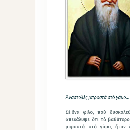
Ἀναστολὲς μπροστὰ στὸ γάμο…
Σὲ ἕνα φίλο, ποὺ δυσκολε
ἀπεκάλυψε ὅτι τὸ βαθύτερο
μπροστὰ στὸ γάμο, ἦταν ἕ