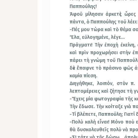
Παππούλης!
Ἀφοῦ μίλησαν ἀρκετὲς ὧρες
πάντα, ὁ Παππούλης τοῦ λέει:
-Πές μου τώρα καὶ τὸ θέμα σο
Ἔλα, εὐλογημένε, λέγε…
Πράγματι! Τὴν ἐποχὴ ἐκείνη, 
καὶ πρὶν προχωρήσει στὴν ἐ
πάρει τὴ γνώμη τοῦ Παππούλη
δὲν ἔπαιρνε τὸ πράσινο φῶς 
καμία πίεση.
Διηγήθηκε, λοιπόν, στὸν π.
λεπτομέρειες καὶ ζήτησε τὴ γ
-Ἔχεις μία φωτογραφία τῆς κο
Τὴν ἔδωσε. Τὴν κοίταξε γιὰ πο
-Τί βλέπετε, Παππούλη; Γιατί δ
-Πολὺ καλὴ εἶναι! Μόνο ποὺ ε
θὰ δυσκολευθεῖς πολὺ νὰ προ
-Ἐ! τότε νὰ τῆς δώσω… ἀπολυ