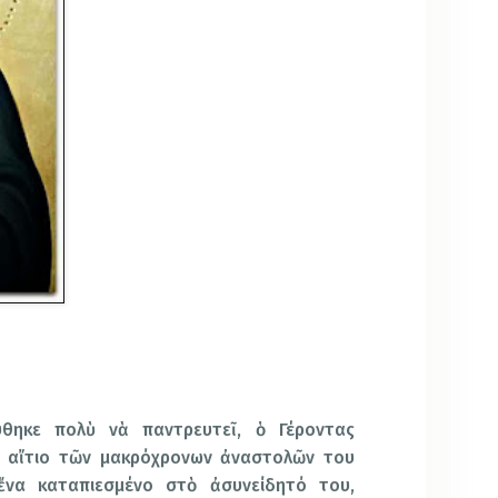
ύθηκε πολὺ νὰ παντρευτεῖ, ὁ Γέροντας
 αἴτιο τῶν μακρόχρονων ἀναστολῶν του
να καταπιεσμένο στὸ ἀσυνείδητό του,