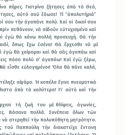
ρίνα πῆρες. Γιατρίνα ζήτησες ἀπὸ τὸ Θεό,
ήτησες, αὐτό σοῦ ἔδωσε! Τί “ἀπολυτήριά”
κοί σου τὴν ἀγαπᾶνε πολύ. Καὶ οἱ δικοί σου
 πρὶν πεθάνουν, νὰ σὲ δοῦν εὐτυχισμένο καὶ
αὶ ἐγὼ θὰ κάνω πολλὴ προσευχή. Θὰ τὴν
αιδί, ὅπως ἔχω ἐσένα! Θὰ ἔρχεσθε νὰ μὲ
αὶ ἐγὼ θὰ χαίρομαι καὶ θὰ σᾶς ἀγαπάω καὶ
εις πόσο πολὺ σ’ ἀγαπάω! Καὶ ἐγὼ ξέρω,
 Νὰ εἶσθε εὐλογημένοι! Ὅλα θὰ πᾶνε καλά,
ατέληξε σὲ γάμο. Ἡ κοπέλα ἔγινε πνευματικὸ
λιστα ἀπὸ τὰ καλύτερα! Γι’ αὐτὸ καὶ τὴν
χισε τὴ ζωή του μὲ θλίψεις, ἀγωνίες,
ίες. Βάσανα πολλά. Συνέπεια ὅλων τῶν
 νὰ στερηθεῖ τὴν πολυπόθητη μητρότητα.
ς τοῦ Παππούλη τὴν διακατεῖχε ἔντονη
σὲ ἐπώδυνες καὶ πολυδάπανες ἐξετάσεις. Ὁ