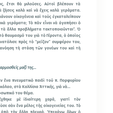
ς, ἔτσι θὰ μιλοῦσες. Αὐτοὶ βλέπουν τὰ
 ζήσεις καλὰ καὶ νὰ ἔχεις καλὰ γεράματα.
ὺ κάνουν οἰκογένεια καὶ τοὺς ἐγκαταλείπουν
ακὰ γεράματα; Τὸ πᾶν εἶναι νὰ ἀγαπήσει ὁ
 τὰ ἄλλα προβλήματα τακτοποιοῦνται”. Ὁ
ὸ θαυμασμό του γιὰ τὸ Γέροντα, ὁ ὁποῖος
ανατόλισε πρὸς τὸ “μεῖζον” συμφέρον του,
ατανόηση τὴ στάση τῶν γονέων του καὶ τὴ
αρμοσθεῖς μαζί της…
ν ἕνα πνευματικὸ παιδὶ τοῦ π. Πορφυρίου
κόλαο, στὰ Καλλίσια Ἀττικῆς, γιὰ νὰ…
οσωπικό του θέμα.
θηκε μὲ ἰδιαίτερη χαρά, γιατί τὸν
σε σὰν ἕνα μέλος τῆς οἰκογενείας του. Τὸ
αὶ ἀπὸ τὴν ἄλλη πλευρά. Ὑπεράνω ὅλων ὁ