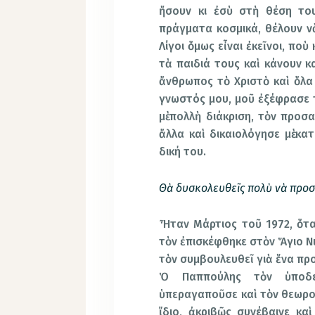
ἤσουν κι ἐσὺ στὴ θέση του
πράγματα κοσμικά, θέλουν νὰ
Λίγοι ὅμως εἶναι ἐκεῖνοι, πο
τὰ παιδιά τους καὶ κάνουν κ
ἄνθρωπος τὸ Χριστὸ καὶ ὅλα
γνωστός μου, μοῦ ἐξέφρασε τ
μὲ πολλὴ διάκριση, τὸν προσ
ἄλλα καὶ δικαιολόγησε μὲ κ
δική του.
Θὰ δυσκολευθεῖς πολὺ νὰ προσ
Ἦταν Μάρτιος τοῦ 1972, ὅτα
τὸν ἐπισκέφθηκε στὸν Ἅγιο Νι
τὸν συμβουλευθεῖ γιὰ ἕνα πρ
Ὁ Παππούλης τὸν ὑποδέχ
ὑπεραγαποῦσε καὶ τὸν θεωροῦ
ἴδιο, ἀκριβῶς συνέβαινε κ