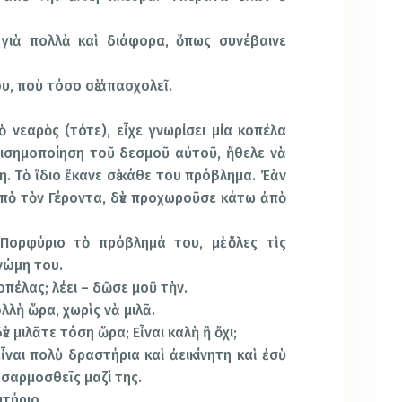
 γιὰ πολλὰ καὶ διάφορα, ὅπως συνέβαινε
υ, ποὺ τόσο σὲ ἀπασχολεῖ.
ὁ νεαρὸς (τότε), εἶχε γνωρίσει μία κοπέλα
πισημοποίηση τοῦ δεσμοῦ αὐτοῦ, ἤθελε νὰ
. Τὸ ἴδιο ἔκανε σὲ κάθε του πρόβλημα. Ἐὰν
ἀπὸ τὸν Γέροντα, δὲν προχωροῦσε κάτω ἀπὸ
 Πορφύριο τὸ πρόβλημά του, μὲ ὅλες τὶς
νώμη του.
πέλας; λέει – δῶσε μοῦ τὴν.
λλὴ ὥρα, χωρὶς νὰ μιλᾶ.
ὲν μιλᾶτε τόση ὥρα; Εἶναι καλὴ ἢ ὄχι;
ἶναι πολὺ δραστήρια καὶ ἀεικίνητη καὶ ἐσὺ
σαρμοσθεῖς μαζί της.
τήριο.