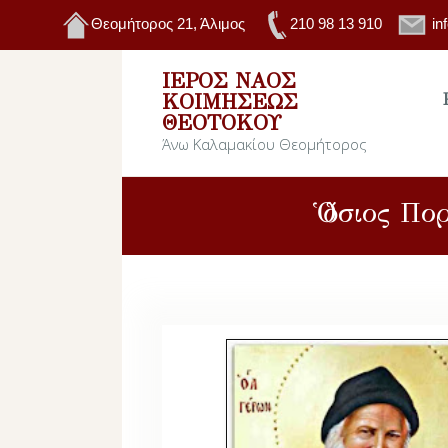
Θεομήτορος 21, Άλιμος
210 98 13 910
in
ΙΕΡΌΣ ΝΑΌΣ
ΚΟΙΜΉΣΕΩΣ
ΘΕΟΤΌΚΟΥ
Άνω Καλαμακίου Θεομήτορος
Ὁ ὅσιος Π