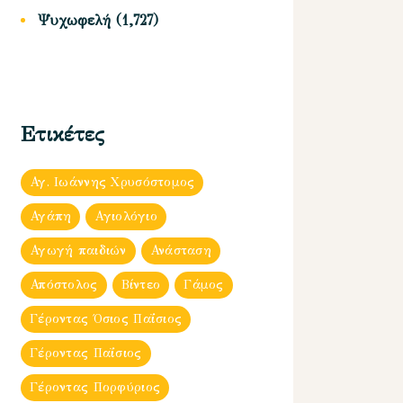
Ψυχωφελή
(1,727)
Ετικέτες
Αγ. Ιωάννης Χρυσόστομος
Αγάπη
Αγιολόγιο
Αγωγή παιδιών
Ανάσταση
Απόστολος
Βίντεο
Γάμος
Γέροντας Όσιος Παΐσιος
Γέροντας Παΐσιος
Γέροντας Πορφύριος