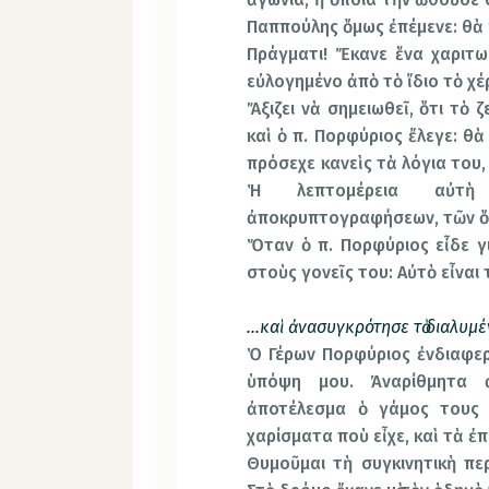
Παππούλης ὅμως ἐπέμενε: θὰ κ
Πράγματι! Ἔκανε ἕνα χαριτω
εὐλογημένο ἀπὸ τὸ ἴδιο τὸ χέ
Ἄξιζει νὰ σημειωθεῖ, ὅτι τὸ ζ
καὶ ὁ π. Πορφύριος ἔλεγε: θὰ 
πρόσεχε κανεὶς τὰ λόγια του
Ἡ λεπτομέρεια αὐτὴ
ἀποκρυπτογραφήσεων, τῶν ὅσ
Ὅταν ὁ π. Πορφύριος εἶδε γ
στοὺς γονεῖς του: Αὐτὸ εἶναι
…καὶ ἀνασυγκρότησε τὸ διαλυμ
Ὁ Γέρων Πορφύριος ἐνδιαφερ
ὑπόψη μου. Ἀναρίθμητα ἀ
ἀποτέλεσμα ὁ γάμος τους 
χαρίσματα ποὺ εἶχε, καὶ τὰ ἐ
Θυμοῦμαι τὴ συγκινητικὴ περ