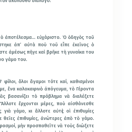
 τὸν ἀκόλουθο διάλογο:
τὸ ἀποτέλεσμα… εὐχάριστο. Ὁ ὁδηγὸς τοῦ
τηκε ἀπ’ αὐτὰ ποὺ τοῦ εἶπε ἐκεῖνος ὁ
ὥστε ἀμέσως πῆγε καὶ βρῆκε τὴ γυναίκα του
νο γάμο του.
φίλοι, ὅλοι ἄγαμοι τότε καί, καθισμένοι
ε, ἕνα καλοκαιρινὸ ἀπόγευμα, τὸ Γέροντα
σᾶς βασανίζει τὸ πρόβλημα νὰ διαλέξετε
 Ἄλλοτε ἔρχονται μέρες, ποὺ αἰσθάνεσθε
ες γιὰ γάμο, κι ἄλλοτε αὐτὲς οἱ ἐπιθυμίες
 θεῖες ἐπιθυμίες, ἀνώτερες ἀπὸ τὸ γάμο.
ρασμοί, μὴν προσπαθεῖτε νὰ τοὺς διώξετε