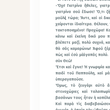
-Ὄχι! Γιατρίνα ἤθελες, γιατ
γιατρίνα σοῦ ἔδωσε! Ὅ,τι ζ
μοῦλὲς τώρα; Ἄντε, καὶ οἱ δι
χαίρονται ἰδιαίτερα. Θέλουν,
τακτοποιημένο! Προχώρα! Κ
κάνω καὶ ἐκείνη δικό μου π
βλέπετε μαζί, πολὺ συχνά, κ
θὰ σᾶς καμαρώνω! Ἀφοῦ ξέρ
πὼς καὶ ἐσὺ μὲ ἀγαπᾶς πολύ.
σὺν Θεῶ!
Ἔτσι καὶ ἔγινε! Ἡ γνωριμία κ
παιδὶ τοῦ Παππούλη, καὶ μά
ὑπεραγαποῦσε.
Ὅμως, τὸ ζευγάρι αὐτὸ ἄρ
στενοχώριες καὶ ταλαιπωρ
βασάνων τους ἦταν ἡ κοπέλα
Καὶ παρὰ τὶς διαβεβαιώσει
ἀγωνία, ἡ ὁποία τὴν ὠθοῦσε 