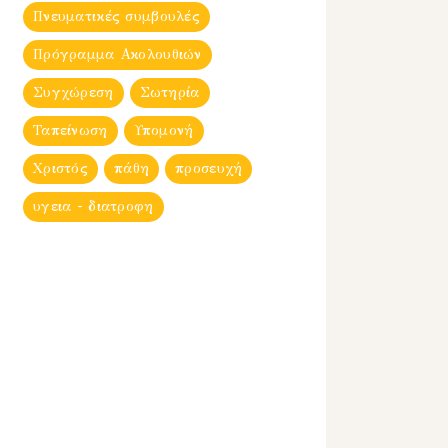
Πνευματικές συμβουλές
Πρόγραμμα Ακολουθιών
Συγχώρεση
Σωτηρία
Ταπείνωση
Υπομονή
Χριστός
πάθη
προσευχή
υγεια - διατροφη