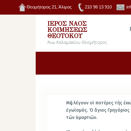
Θεομήτορος 21, Άλιμος
210 98 13 910
in
ΙΕΡΌΣ ΝΑΌΣ
ΚΟΙΜΉΣΕΩΣ
ΘΕΟΤΌΚΟΥ
Άνω Καλαμακίου Θεομήτορος
Μᾶς λέγουν οἱ πατέρες τῆς ἐκκ
ἐγωϊσμός. Ὁ ἅγιος Γρηγόριος
τῶν ἁμαρτιῶν.