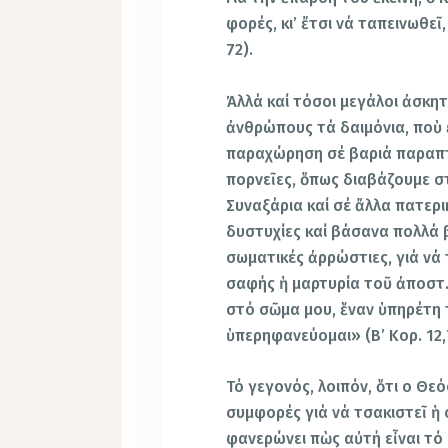
φορές, κι’ ἔτσι νά ταπεινωθεῖ
72).
Ἀλλά καί τόσοι μεγάλοι ἀσκη
ἀνθρώπους τά δαιμόνια, ποὺ 
παραχώρηση σέ βαριά παραπτ
πορνεῖες, ὅπως διαβάζουμε σ
Συναξάρια καί σέ ἄλλα πατερι
δυστυχίες καί βάσανα πολλά 
σωματικές ἀρρώστιες, γιά νά
σαφής ἡ μαρτυρία τοῦ ἀποστ
στό σῶμα μου, ἕναν ὑπηρέτη τ
ὑπερηφανεύομαι» (Β’ Κορ. 12,
Τό γεγονός, λοιπόν, ὅτι o Θε
συμφορές γιά νά τσακιστεῖ ἡ
φανερώνει πὼς αὐτή εἶναι τό 