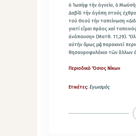
ὁ Ἰωσήφ τήν ἁγνεία, ὁ Μωϋσῆ
Δαβίδ τήν ἀγάπη στούς ἐχθρού
τοῦ Θεοῦ τήν ταπείνωση «Διδ
γιατί εἶμαι πράος καί ταπεινό
ἀνάπαυση» (Ματθ. 11,29). Ὅλες
αὐτήν ὅμως μᾶς παρακινεῖ περι
θησαυροφυλάκιο τῶν ἄλλων 
Περιοδικὸ Ὅσιος Νίκων
Ετικέτες:
Εγωισμός