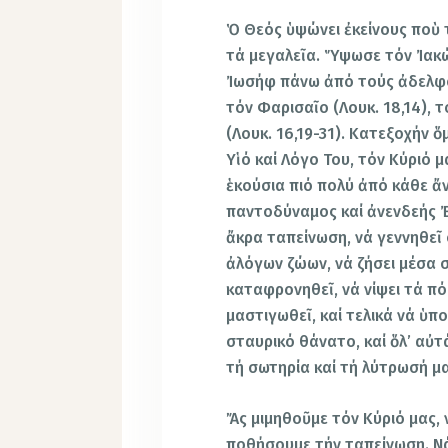
Ὁ Θεός ὑψώνει ἐκείνους ποὺ 
τά μεγαλεῖα. Ὕψωσε τόν Ἰακώ
Ἰωσήφ πάνω ἀπό τούς ἀδελφού
τόν Φαρισαῖο (Λουκ. 18,14),
(Λουκ. 16,19-31). Κατεξοχήν
Υἱό καί Λόγο Του, τόν Κύριό 
ἑκούσια πιό πολύ ἀπό κάθε ἄ
παντοδύναμος καί ἀνενδεής Ἐ
ἄκρα ταπείνωση, νά γεννηθεῖ
ἀλόγων ζώων, νά ζήσει μέσα σ
καταφρονηθεῖ, νά νίψει τά πό
μαστιγωθεῖ, καί τελικά νά ὑπ
σταυρικό θάνατο, καί ὅλ’ αὐτά
τή σωτηρία καί τή λύτρωσή μα
Ἄς μιμηθοῦμε τόν Κύριό μας, 
ποθήσουμε τήν ταπείνωση. Ν