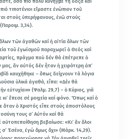
τε, ὅσο πιό πολύ κυνηγᾶμε τή δόξα καί
 πιό τιποτένιοι εἴμαστε ἐνώπιον τοῦ
ται στούς ὑπερήφανους, ἐνῶ στούς
(Παροιμ. 3,34).
 ὅλων τῶν ἀγαθῶν καί ἡ αἰτία ὅλων τῶν
ία τοῦ ἐγωϊσμοῦ παραχωρεῖ ὁ Θεός καί
αρτίες, πράγμα ποὺ δέν θά ἐπέτρεπε ὁ
μας, ἄν αὐτός δέν ἦταν ἡ χειρότερη ἀπ’
Δαβίδ καυχήθηκε – ὅπως δείχνουν τά λόγια
ούσια ὑλικά ἀγαθά, εἶπα: «Δέν θά
ν εὐτυχία»» (Ψαλμ. 29,7) – ὁ Κύριος, γιά
 κι’ ἔπεσε σέ μοιχεία καί φόνο. Ὅπως καί ὁ
ε ὅταν ὁ Χριστός εἶπε στούς ἀποστόλους
τοσύνη τους σ’ Αὐτόν καί θά
μέ αὐτοπεποίθηση βεβαίωσε: «Κι’ ἄν ὅλοι
σ’ Ἐσένα, ἐγώ ὅμως ὄχι» (Μάρκ. 14,29).
 Κύριος παρεχώρησε νά Τόν ἀρνηθεῖ τρεῖς