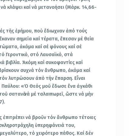
, νά κλάψει καί νά μετανοήσει (Μάρκ. 14,66-
τές τῆς ἐρήμου, ποὺ ἔδιωχναν ἀπό τούς
ἔκαναν σημεῖα καί τέρατα, ἔπεσαν μέ θεία
ώματα, ἀκόμα καί σέ φόνους καί σέ
τό Γεροντικό, στό Λαυσαϊκό, στά
κά βιβλία. Ἀκόμη καί συκοφαντίες καί
βρίσκουν συχνά τόν ἄνθρωπο, ἀκόμα καί
 τόν λυτρώσουν ἀπό τήν ἔπαρση. Εἶναι
. Παύλου: «Ὁ Θεός μοῦ ἔδωσε ἕνα ἀγκάθι
οῦ σατανᾶ νά μέ ταλαιπωρεῖ, ὥστε νά μήν
7).
ός ἐπιτρέπει νά βροῦν τόν ἄνθρωπο τέτοιες
 σκληροτράχηλη ὑπερηφάνειά του,
μεγαλύτερο, τό χειρότερο πάθος. Καί δέν