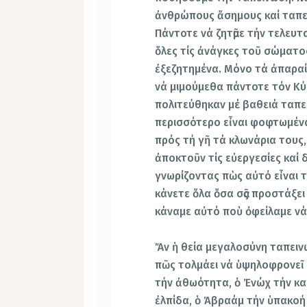
ἀνθρώπους ἄσημους καί ταπει
Πάντοτε νά ζητᾶμε τήν τελευτ
ὅλες τίς ἀνάγκες τοῦ σώματο
ἐξεζητημένα. Μόνο τά ἀπαραίτ
νά μιμούμεθα πάντοτε τόν Κύρ
πολιτεύθηκαν μέ βαθειά ταπε
περισσότερο εἶναι φοφτωμένα
πρός τή γῆ τά κλωνάρια τους, 
ἀποκτοῦν τίς εὐεργεσίες καί 
γνωρίζοντας πὼς αὐτό εἶναι 
κάνετε ὅλα ὅσα σᾶς προστάξει 
κάναμε αὐτό ποὺ ὀφείλαμε νά 
Ἄν ἡ θεία μεγαλοσύνη ταπειν
πῶς τολμάει νά ὑψηλοφρονεῖ 
τήν ἀθωότητα, ὁ Ἐνώχ τήν κα
ἐλπίδα, ὁ Ἀβραάμ τήν ὑπακοή 