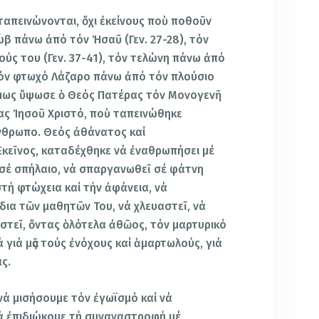
ταπεινώνονται, ὄχι ἐκείνους ποὺ ποθοῦν
β πάνω ἀπό τόν Ἠσαῦ (Γεν. 27-28), τόν
ς του (Γεν. 37-41), τόν τελώνη πάνω ἀπό
 τόν φτωχό Λάζαρο πάνω ἀπό τόν πλούσιο
 ὅμως ὕψωσε ὁ Θεός Πατέρας τόν Μονογενῆ
μας Ἰησοῦ Χριστό, ποὺ ταπεινώθηκε
νθρωπο. Θεός ἀθάνατος καί
κεῖνος, καταδέχθηκε νά ἐναθρωπήσει μέ
 σέ σπήλαιο, νά σπαργανωθεῖ σέ φάτνη
τή φτώχεια καί τήν ἀφάνεια, νά
δια τῶν μαθητῶν Του, νά χλευαστεῖ, νά
οστεῖ, ὄντας ὁλότελα ἀθῶος, τόν μαρτυρικό
 γιά μᾶς τούς ἐνόχους καί ἁμαρτωλούς, γιά
ς.
νά μισήσουμε τόν ἐγωϊσμό καί νά
ά ἐπιδιώκομε τή συναναστροφή μέ