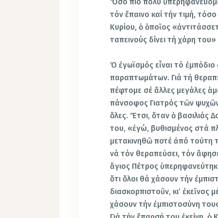
Ὅσο πιό πολύ ὑπερηφανευόμασ
τόν ἔπαινο καί τήν τιμή, τόσο
Κυρίου, ὁ ὁποῖος «ἀντιτάσσε
ταπεινούς δίνει τή χάρη του» 
Ὁ ἐγωϊσμός εἶναι τό ἐμπόδιο
παραπτωμάτων. Γιά τή θεραπε
πέφτομε σέ ἄλλες μεγάλες ἁμ
πάνσοφος Γιατρός τῶν ψυχῶν 
ὅλες. Ἔτσι, ὅταν ὁ βασιλιάς 
του, «ἐγώ, βυθισμένος στά πλ
μετακινηθῶ ποτέ ἀπό τούτη τή
νά τόν θεραπεύσει, τόν ἄφησε
ἅγιος Πέτρος ὑπερηφανεύτηκ
ὅτι ὅλοι θά χάσουν τήν ἐμπισ
διασκορπιστοῦν, κι’ ἐκεῖνος 
χάσουν τήν ἐμπιστοσύνη τους 
Γιά τήν ἔπαρσή του ἐκείνη, ὁ