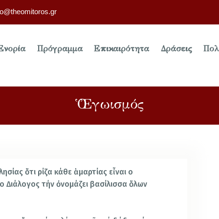
fo@theomitoros.gr
Ενορία
Πρόγραμμα
Επικαιρότητα
Δράσεις
Πολ
Ὁ Ἐγωισμός
λησίας ὅτι ρίζα κάθε ἁμαρτίας εἶναι o
 o Διάλογος τήν ὀνομάζει βασίλισσα ὅλων