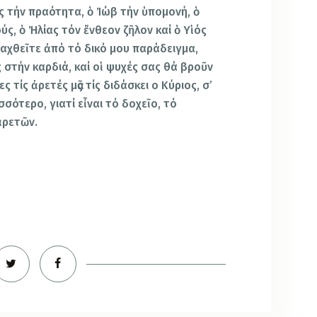
ς τήν πραότητα, ὁ Ἰώβ τήν ὑπομονή, ὁ
ς, ὁ Ἠλίας τόν ἔνθεον ζῆλον καί ὁ Υἱός
αχθεῖτε ἀπό τό δικό μου παράδειγμα,
ς στήν καρδιά, καί οἱ ψυχές σας θά βροῦν
 τίς ἀρετές μᾶς τίς διδάσκει o Κύριος, σ’
σσότερο, γιατί εἶναι τό δοχεῖο, τό
ἀρετῶν.