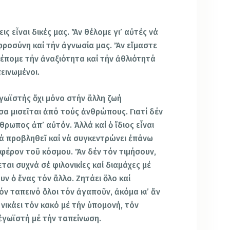
ις εἶναι δικές μας. Ἄν θέλομε γι’ αὐτές νά
φροσύνη καί τήν ἀγνωσία μας. Ἄν εἴμαστε
λέπομε τήν ἀναξιότητα καί τήν ἀθλιότητά
εινωμένοι.
 ἐγωϊστής ὄχι μόνο στήν ἄλλη ζωή
σα μισεῖται ἀπό τούς ἀνθρώπους. Γιατί δέν
θρωπος ἀπ’ αὐτόν. Ἀλλά καί ὁ ἴδιος εἶναι
νά προβληθεῖ καί νά συγκεντρώνει ἐπάνω
αφέρον τοῦ κόσμου. Ἄν δέν τόν τιμήσουν,
εται συχνά σέ φιλονικίες καί διαμάχες μέ
υν ὁ ἕνας τόν ἄλλο. Ζητάει ὅλο καί
ν ταπεινό ὅλοι τόν ἀγαποῦν, ἀκόμα κι’ ἄν
νικάει τόν κακό μέ τήν ὑπομονή, τόν
ἐγωϊστή μέ τήν ταπείνωση.