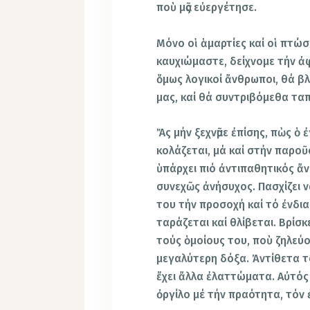
ποὺ μᾶς εὐεργέτησε.
Μόνο οἱ ἁμαρτίες καί οἱ πτώσε
καυχιώμαστε, δείχνομε τήν ἀ
ὅμως λογικοί ἄνθρωποι, θά β
μας, καί θά συντριβόμεθα ταπ
Ἄς μήν ξεχνᾶμε ἐπίσης, πὼς ὁ
κολάζεται, μά καί στήν παροῦ
ὑπάρχει πιό ἀντιπαθητικός ἄν
συνεχῶς ἀνήσυχος. Πασχίζει 
του τήν προσοχή καί τό ἐνδι
ταράζεται καί θλίβεται. Βρίσκ
τούς ὁμοίους του, ποὺ ζηλεύο
μεγαλύτερη δόξα. Ἀντίθετα τό
ἔχει ἄλλα ἐλαττώματα. Αὐτός 
ὀργίλο μέ τήν πραότητα, τόν 