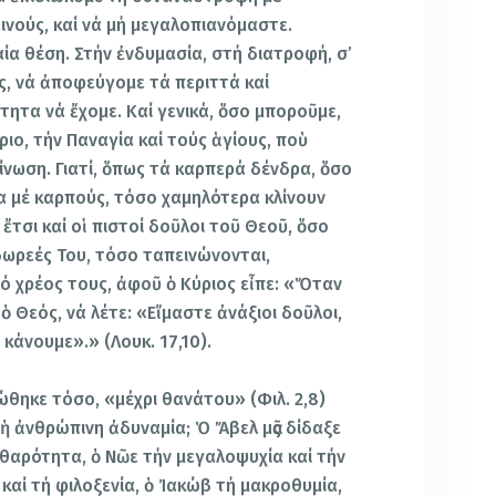
νούς, καί νά μή μεγαλοπιανόμαστε.
αία θέση. Στήν ἐνδυμασία, στή διατροφή, σ’
ς, νά ἀποφεύγομε τά περιττά καί
ητα νά ἔχομε. Καί γενικά, ὅσο μποροῦμε,
ιο, τήν Παναγία καί τούς ἁγίους, ποὺ
ίνωση. Γιατί, ὅπως τά καρπερά δένδρα, ὅσο
 μέ καρπούς, τόσο χαμηλότερα κλίνουν
ἔτσι καί οἱ πιστοί δοῦλοι τοῦ Θεοῦ, ὅσο
δωρεές Του, τόσο ταπεινώνονται,
τό χρέος τους, ἀφοῦ ὁ Κύριος εἶπε: «Ὅταν
ὁ Θεός, νά λέτε: «Εἴμαστε ἀνάξιοι δοῦλοι,
κάνουμε».» (Λουκ. 17,10).
ώθηκε τόσο, «μέχρι θανάτου» (Φιλ. 2,8)
ἡ ἀνθρώπινη ἀδυναμία; Ὁ Ἄβελ μᾶς δίδαξε
θαρότητα, ὁ Νῶε τήν μεγαλοψυχία καί τήν
καί τή φιλοξενία, ὁ Ἰακώβ τή μακροθυμία,