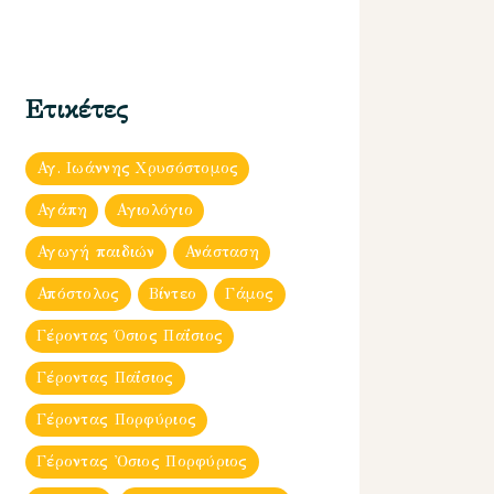
Ετικέτες
Αγ. Ιωάννης Χρυσόστομος
Αγάπη
Αγιολόγιο
Αγωγή παιδιών
Ανάσταση
Απόστολος
Βίντεο
Γάμος
Γέροντας Όσιος Παΐσιος
Γέροντας Παΐσιος
Γέροντας Πορφύριος
Γέροντας Ὀσιος Πορφύριος