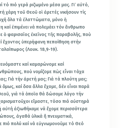
αί τό πιό γερά ριζωμένο μέσα μας. Γι’ αὐτό,
τή χάρη τοῦ Θεοῦ οἱ ἀρετές νικήσουν τίς
ψυχή ὅλα τά ἐλαττώματα, μόνο ἡ
η καί ἐπιμένει νά πολεμάει τόν ἄνθρωπο
ε ὁ φαρισαῖος ἐκεῖνος τῆς παραβολῆς, ποὺ
αί ἔχοντας ὑπερήφανη πεποίθηση στήν
ταλαίπωρος (Λουκ. 18,9-19).
νευόμαστε καί καμαρώνομε καί
θρώπους, ποὺ νομίζομε πὼς εἶναι τάχα
ας; Γιά τήν ἀρετή μας; Γιά τά πλούτη μας;
ά ὅμως, καί ὅσα ἄλλα ἔχομε, δέν εἶναι παρά
εοῦ, γιά τά ὁποῖα θά δώσομε λόγο τήν
χαρισματοῦχοι εἴμαστε, τόσο πιό αὐστηρά
ωή αὐτή ἀξιωθήκαμε νά ἔχομε περισσότερα
ώπους, ἀγαθά ὑλικά ἤ πνευματικά,
 πιό πολύ καί νά εὐγνωμονοῦμε τό Θεό