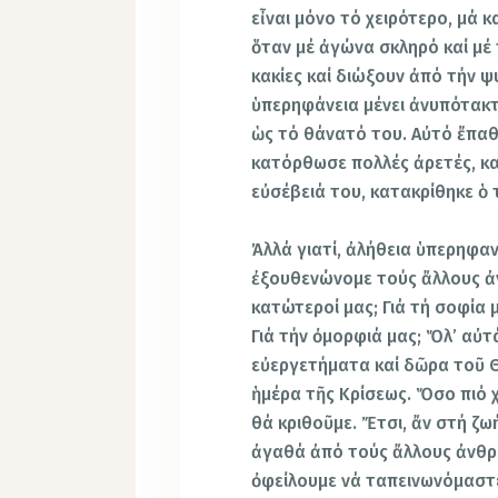
εἶναι μόνο τό χειρότερο, μά κ
ὅταν μέ ἀγώνα σκληρό καί μέ 
κακίες καί διώξουν ἀπό τήν 
ὑπερηφάνεια μένει ἀνυπότακτ
ὡς τό θάνατό του. Αὐτό ἔπαθ
κατόρθωσε πολλές ἀρετές, κ
εὐσέβειά του, κατακρίθηκε ὁ 
Ἀλλά γιατί, ἀλήθεια ὑπερηφα
ἐξουθενώνομε τούς ἄλλους ἀν
κατώτεροί μας; Γιά τή σοφία μ
Γιά τήν ὀμορφιά μας; Ὅλ’ αὐτ
εὐεργετήματα καί δῶρα τοῦ Θ
ἡμέρα τῆς Κρίσεως. Ὅσο πιό 
θά κριθοῦμε. Ἔτσι, ἄν στή ζ
ἀγαθά ἀπό τούς ἄλλους ἀνθρ
ὀφείλουμε νά ταπεινωνόμαστε