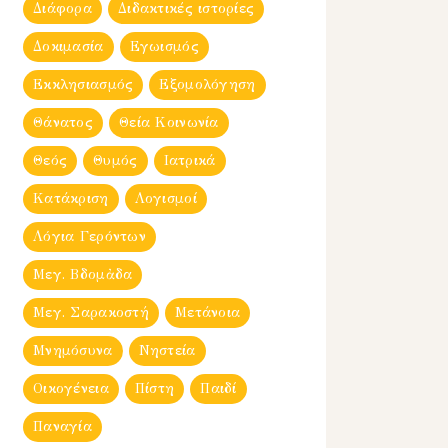
Διάφορα
Διδακτικές ιστορίες
Δοκιμασία
Εγωισμός
Εκκλησιασμός
Εξομολόγηση
Θάνατος
Θεία Κοινωνία
Θεός
Θυμός
Ιατρικά
Κατάκριση
Λογισμοί
Λόγια Γερόντων
Μεγ. Βδομἀδα
Μεγ. Σαρακοστή
Μετάνοια
Μνημόσυνα
Νηστεία
Οικογένεια
Πίστη
Παιδί
Παναγία