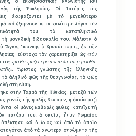
ένης, ὁ ἐκκλησιαστικὸς ἀγωνιστὴς και
ργὸς τῆς Ἐκκλησίας. Οἱ Πατέρες τῆς
σίας ἐκφράζονται μὲ τὸ μεγαλύτερο
μὸ καὶ ἐξυμνοῦν μὲ τὰ καλύτερα λόγια τὴν
πικότητά του, τὸ καταπληκτικὸ
 τὴ μοναδικὴ διδασκαλία του.
Μάλιστα ὁ
 ὁ Ἅγιος Ἰωάννης ὁ Χρυσόστομος, ἐκ τῶν
«τὸν
ησίας, εὔστοχα τὸν χαρακτηρίζει ὡς
«μὴ θαυμάζειν μόνον ἀλλὰ καὶ μιμεῖσθαι
νιστᾶ
ετῆς»
. Ἄριστος γνώστης τῆς ἑλληνικῆς
ε τὸ ἀληθινὸ φῶς τῆς θεογνωσίας, τὸ φῶς
ολὴ στὴ Δύση.
ηκε στὴν Ταρσὸ τῆς Κιλικίας, μεταξὺ τῶν
υς γονεῖς τῆς φυλῆς Βενιαμίν, ἡ ὁποία μαζὶ
νται οἱ μόνες καθαρὲς φυλές. Κατεῖχε τὴ
ὸν πατέρα του, ὁ ὁποῖος ἦταν Ρωμαῖος
 ἀπέκτησε
καὶ ὁ ἴδιος καὶ ἀπὸ τὸ ὁποῖο
 καταγόταν ἀπὸ τὰ ἀνώτερα στρώματα τῆς