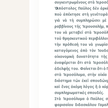
συγκεντρωμένους στὰ Ἱεροσ
Ὁ Ἀπόστολος Παῦλος δὲν ἀρ
ποὺ ἀπέκτησε στὴ γενέτειρά
γιὰ νὰ τὴ συμπληρώσει μ
ραββίνους τῆς Ἱερουσαλήμ,
του νὰ μεταβεῖ στὰ Ἱεροσόλ
τοῦ θρησκευτικοῦ περιβάλλο
τὴν πρόθεσή του νὰ γνωρίσ
καταγόμενος ἀπὸ τὸν Ἰουδα
οἰκονομικὴ δυνατότητα τῆς
ἀναφέρεται ὅτι στὰ Ἱεροσόλ
ἀδελφῆς του. Φαίνεται ὅτι ὁ
στὰ Ἱεροσόλυμα, στὴν οἰκία 
διάστημα τῶν ἐκεῖ σπουδῶνμ
καὶ ἕνας ἀκόμη λόγος ἢ ὁ κύ
συμπληρωματικὲς σπουδές.
Στὰ Ἱεροσόλυμα ὁ Παῦλος 
φαρισαίου διδασκάλου Γαμαλ