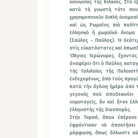
κοινωνίας τῆς Κιλικίας. Στὸ
κατὰ τὴ γνωστὴ τότε συν
χρησιμοποιοῦν διπλὴ ὀνομασ
καὶ ὡς Ρωμαῖος πιὰ πολίτη
ἑλληνικὸ ἢ ρωμαϊκὸ ὄνομα
(Σαῦλος – Παῦλος). Ἡ δεύτε
στὶς εὐκατάστατες καὶ ὁπωσδ
Ὁ Ἅγιος Ἱερώνυμος, ἔχοντα
ἀναφέρει ὅτι ὁ Παῦλος καταγ
τῆς Γαλιλαίας τῆς Παλαιστ
ἐνδεχομένως, ἀπὸ τοὺς προγ
Κατὰ τὴν ὄγδοη ἡμέρα ἀπὸ τ
γεγονὸς ποὺ ἀποδεικνύει 
νομοταγεῖς, ἂν καὶ ἦταν ἑλλ
ἑλληνιστὴς τῆς διασπορᾶς.
Στὴν Ταρσό, ὅπου ἐπέρασε 
ἐφρόντισαν νὰ ἀποκτήσει 
μόρφωση, ὅπως ἄλλωστε αὐτ