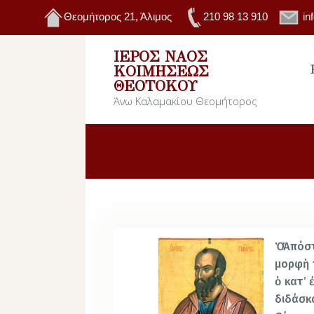
Θεομήτορος 21, Άλιμος
210 98 13 910
in
ΙΕΡΌΣ ΝΑΌΣ
ΚΟΙΜΉΣΕΩΣ
ΘΕΟΤΌΚΟΥ
Άνω Καλαμακίου Θεομήτορος
Ὁ Ἀπόσ
μορφὴ 
ὁ κατ’
διδάσκ