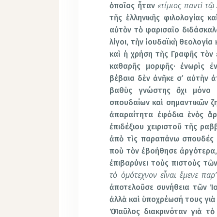
«τίμιος παντὶ τῷ
ὁποῖος ἦταν
τῆς ἑλληνικῆς φιλολογίας κα
αὐτὸν τὸ φαρισαῖο διδάσκαλό
λίγοι, τὴν ἰουδαϊκὴ θεολογία
καὶ ἡ χρήση τῆς Γραφῆς τὸν 
καθαρῆς μορφῆς· ἐνωρὶς ἐ
βέβαια δὲν ἀνῆκε σ’ αὐτὴν ἀ
βαθὺς γνώστης ὄχι μόνο 
σπουδαίων καὶ σημαντικῶν ζ
ἀπαραίτητα ἐφόδια ἑνὸς ἄρ
ἐπιδέξιου χειριστοῦ τῆς ραβ
ἀπὸ τὶς παραπάνω σπουδές 
ποὺ τὸν ἐβοήθησε ἀργότερα, 
ἐπιβαρύνει τοὺς πιστοὺς τῶν
τὸ ὁμότεχνον εἶναι ἔμενε παρ’
ἀποτελοῦσε συνήθεια τῶν Ἰο
ἀλλὰ καὶ ὑποχρέωσή τους γιὰ
Ὁ Παῦλος διακρινόταν γιὰ τ