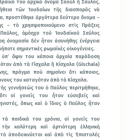
 ἑβραϊκό του ἀρχικὸ ὄνομα Σαοὺλ ἢ Σαῦλος,
ήθεια
τῶν Ἰουδαίων τῆς διασπορᾶς νὰ
ία, προστέθηκε ἀργότερα δεύτερο ὄνομα –
ς – τὸ χρησιμοποιούμενο στὶς Πράξεις
 Παῦλος, ὁμόηχο τοῦ Ἰουδαϊκοῦ Σαῦλος
ρη ὀνομασία δὲν ἦταν ἀσυνήθης ἐνέργεια
ήποτε σημαντικὲς ρωμαϊκὲς οἰκογένειες.
ς ὑπ’ ὄψιν του κάποια ἀρχαία παράδοση
όταν ἀπὸ τὰ Γίσχαλα ἢ Κίσχαλα (
Gischala
)
ίνης, πράγμα ποὺ σημαίνει ὅτι κάποιος,
όνους του καταγόταν ἀπὸ τὰ Κίσχαλα.
ῆς γεννήσεώς του ὁ Παῦλος περιτμήθηκε,
ὅτι οἱ γονεῖς του ἦταν εὐσεβεῖς καὶ
ηνιστές, ὅπως καὶ ὁ ἴδιος ὁ Παῦλος ἦταν
τὰ παιδικά του χρόνια, οἱ γονεῖς του
τὴν καλύτερη καὶ ἀρτιότερη ἑλληνικὴ
ὸ ἀποδεικνύεται καὶ ἀπὸ τὶς Ἐπιστολές