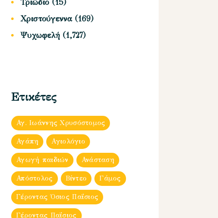
Τριώδιο
(15)
Χριστούγεννα
(169)
Ψυχωφελή
(1,727)
Ετικέτες
Αγ. Ιωάννης Χρυσόστομος
Αγάπη
Αγιολόγιο
Αγωγή παιδιών
Ανάσταση
Απόστολος
Βίντεο
Γάμος
Γέροντας Όσιος Παΐσιος
Γέροντας Παΐσιος