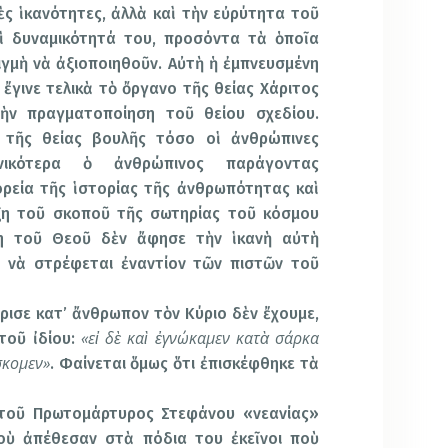
ς ἱκανότητες, ἀλλὰ καὶ τὴν εὐρύτητα τοῦ
αὶ δυναμικότητά του, προσόντα τὰ ὁποῖα
γμὴ νὰ ἀξιοποιηθοῦν. Αὐτὴ ἡ ἐμπνευσμένη
ἔγινε τελικὰ τὸ ὄργανο τῆς θείας Χάριτος
τὴν πραγματοποίηση τοῦ θείου σχεδίου.
τῆς θείας βουλῆς τόσο οἱ ἀνθρώπινες
νικότερα ὁ ἀνθρώπινος παράγοντας
ρεία τῆς ἱστορίας τῆς ἀνθρωπότητας καὶ
ξη τοῦ σκοποῦ τῆς σωτηρίας τοῦ κόσμου
η τοῦ Θεοῦ δὲν ἄφησε τὴν ἱκανὴ αὐτὴ
ι νὰ στρέφεται ἐναντίον τῶν πιστῶν τοῦ
ρισε κατ’ ἄνθρωπον τὸν Κύριο δὲν ἔχουμε,
«εἰ δὲ καὶ ἐγνώκαμεν κατὰ σάρκα
τοῦ ἰδίου:
σκομεν»
. Φαίνεται ὅμως ὅτι ἐπισκέφθηκε τὰ
τοῦ Πρωτομάρτυρος Στεφάνου «νεανίας»
ὺ ἀπέθεσαν στὰ πόδια του ἐκεῖνοι ποὺ