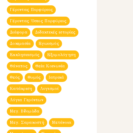
Γέροντας Πορφύριος
Γέροντας Ὀσιος Πορφύριος
Διάφορα
Διδακτικές ιστορίες
Δοκιμασία
Εγωισμός
Εκκλησιασμός
Εξομολόγηση
Θάνατος
Θεία Κοινωνία
Θεός
Θυμός
Ιατρικά
Κατάκριση
Λογισμοί
Λόγια Γερόντων
Μεγ. Βδομἀδα
Μεγ. Σαρακοστή
Μετάνοια