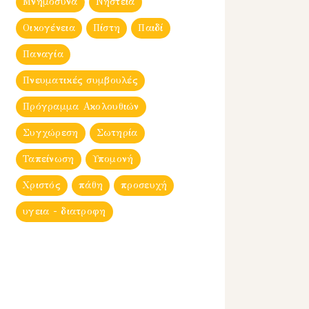
Μνημόσυνα
Νηστεία
Οικογένεια
Πίστη
Παιδί
Παναγία
Πνευματικές συμβουλές
Πρόγραμμα Ακολουθιών
Συγχώρεση
Σωτηρία
Ταπείνωση
Υπομονή
Χριστός
πάθη
προσευχή
υγεια - διατροφη