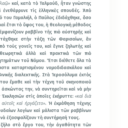
 λαῷ»
καί, κατὰ τὸ Ταλμούδ, ἦταν γνώστης
ὶ ἐνεθάρρυνε τὶς ἑλληνικὲς σπουδές. Ἀπὸ
 του Γαμαλιήλ, ὁ Παῦλος ἐδιδάχθηκε, ὅσο
 καὶ ἔτσι τὸ ὕφος του, ἡ θεολογικὴ μέθοδος
ἐμφανίζουν ραββῖνο τῆς πιὸ αὐστηρῆς καὶ
ντάχθηκε στὴν τάξη τῶν Φαρισαίων, ἂν
πὸ τοὺς γονεῖς του, καὶ ἔγινε ζηλωτὴς καὶ
θεωρητικὰ ἀλλὰ καὶ πρακτικὰ τῶν πιὸ
ητημάτων τοῦ Νόμου. Ἔτσι διέθετε ὅλα τὰ
ιστα καταρτισμένου νομοδιδασκάλου καὶ
βινικῆς διαλεκτικῆς. Στὰ Ἱεροσόλυμα ἐκτὸς
του ἔμαθε καὶ τὴν τέχνη τοῦ σκηνοποιοῦ
ἀσκώντας την, νὰ συντηρεῖται καὶ νὰ μὴν
«καὶ διὰ
 Ἐκκλησιῶν στὶς ὁποῖες ἐκήρυττε:
 αὐτοῖς καὶ ἠργάζετο»
. Ἡ ἐκμάθηση τέχνης
υδαίων λογίων καὶ μάλιστα τῶν ραββίνων
 νὰ ἐξασφαλίζουν τὴ συντήρησή τους.
ὸ ζῆλο στὸ ἔργο του, τὴν ἀγαθότητα τῶν