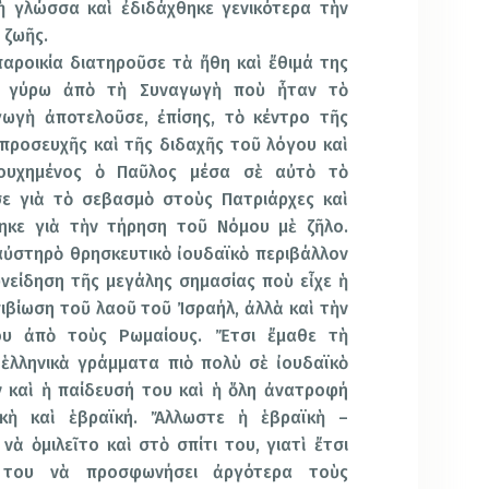
κὴ γλώσσα καὶ ἐδιδάχθηκε γενικότερα τὴν
 ζωῆς.
αροικία διατηροῦσε τὰ ἤθη καὶ ἔθιμά της
ης γύρω ἀπὸ τὴ Συναγωγὴ ποὺ ἦταν τὸ
γωγὴ ἀποτελοῦσε, ἐπίσης, τὸ κέντρο τῆς
 προσευχῆς καὶ τῆς διδαχῆς τοῦ λόγου καὶ
ουχημένος ὁ Παῦλος μέσα σὲ αὐτὸ τὸ
σε γιὰ τὸ σεβασμὸ στοὺς Πατριάρχες καὶ
ηκε γιὰ τὴν τήρηση τοῦ Νόμου μὲ ζῆλο.
αὐστηρὸ θρησκευτικὸ ἰουδαϊκὸ περιβάλλον
νείδηση τῆς μεγάλης σημασίας ποὺ εἶχε ἡ
ιβίωση τοῦ λαοῦ τοῦ Ἰσραήλ, ἀλλὰ καὶ τὴν
υ ἀπὸ τοὺς Ρωμαίους. Ἔτσι ἔμαθε τὴ
ἑλληνικὰ γράμματα πιὸ πολὺ σὲ ἰουδαϊκὸ
ν καὶ ἡ παίδευσή του καὶ ἡ ὅλη ἀνατροφή
κὴ καὶ ἑβραϊκή. Ἄλλωστε ἡ ἑβραϊκὴ –
ὰ ὁμιλεῖτο καὶ στὸ σπίτι του, γιατὶ ἔτσι
ά του νὰ προσφωνήσει ἀργότερα τοὺς