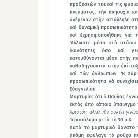
προθέσεών τουκαὶ τὶς φυσικὲ
πνεύματος, τὴν ἀνησυχία κ
ἀνέμεναν στὴν κατάλληλη στι
καὶ δυναμικὴ προσωπικότητα 
καὶ ἐχρησιμοποιήθηκε γιὰ 
Ἄλλωστε μέσα στὸ στάδιο 
ἱκανότητες ὅσο καὶ γε
κατευθύνονται μέσα στὴν πο
καθοδηγοῦνται στὴν ἐπίτευ
καὶ τῶν ἀνθρώπων. Ἡ Χάρ
προσωπικότητα νὰ συνεχίσε
Εὐαγγελίου.
Μαρτυρίες ὅτι ὁ Παῦλος ἐγνώ
ἐκτὸς ἀπὸ κάποιο ὑπαινιγμὸ 
Χριστόν, ἀλλὰ νῦν οὐκέτι γινώ
Ἱεροσόλυμα μετὰ τὸ 30 μ.Χ.
Κατὰ τὸ μαρτυρικὸ θάνατο 
ἀκόμη ἐφύλαγε τὰ ροῦχα πο