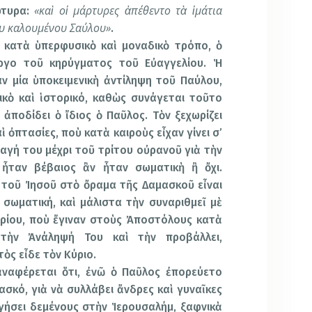
«καὶ οἱ μάρτυρες ἀπέθεντο τὰ ἱμάτια
ρτυρα:
ου καλουμένου Σαύλου»
.
 κατὰ ὑπερφυσικὸ καὶ μοναδικὸ τρόπο, ὁ
ργο τοῦ κηρύγματος τοῦ Εὐαγγελίου. Ἡ
ν μία ὑποκειμενικὴ ἀντίληψη τοῦ Παύλου,
ικὸ καὶ ἱστορικό, καθὼς συνάγεται τοῦτο
ἀποδίδει ὁ ἴδιος ὁ Παῦλος. Τὸν ξεχωρίζει
 ὀπτασίες, ποὺ κατὰ καιροὺς εἶχαν γίνει σ’
αγή του μέχρι τοῦ τρίτου οὐρανοῦ γιὰ τὴν
 ἦταν βέβαιος ἂν ἦταν σωματικὴ ἢ ὄχι.
 τοῦ Ἰησοῦ στὸ ὄραμα τῆς Δαμασκοῦ εἶναι
σωματική, καὶ μάλιστα τὴν συναριθμεῖ μὲ
υρίου, ποὺ ἔγιναν στοὺς Ἀποστόλους κατὰ
τὴν Ἀνάληψή Του καὶ τὴν προβάλλει,
τὸς εἶδε τὸν Κύριο.
 ἀναφέρεται ὅτι, ἐνῶ ὁ Παῦλος ἐπορεύετο
σκό, γιὰ νὰ συλλάβει ἄνδρες καὶ γυναῖκες
γήσει δεμένους στὴν Ἱερουσαλήμ, ξαφνικὰ