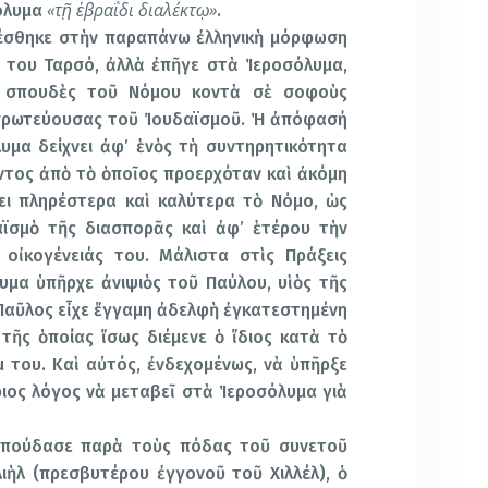
«τῇ ἑβραΐδι διαλέκτῳ»
όλυμα
.
κέσθηκε στὴν παραπάνω ἐλληνικὴ μόρφωση
 του Ταρσό, ἀλλὰ ἐπῆγε στὰ Ἱεροσόλυμα,
ὲ σπουδὲς τοῦ Νόμου κοντὰ σὲ σοφοὺς
 πρωτεύουσας τοῦ Ἰουδαϊσμοῦ. Ἡ ἀπόφασή
υμα δείχνει ἀφ’ ἑνὸς τὴ συντηρητικότητα
ντος ἀπὸ τὸ ὁποῖος προερχόταν καὶ ἀκόμη
ει πληρέστερα καὶ καλύτερα τὸ Νόμο, ὡς
ϊσμὸ τῆς διασπορᾶς καὶ ἀφ’ ἑτέρου τὴν
 οἰκογένειάς του. Μάλιστα στὶς Πράξεις
υμα ὑπῆρχε ἀνιψιὸς τοῦ Παύλου, υἱὸς τῆς
 Παῦλος εἶχε ἔγγαμη ἀδελφὴ ἐγκατεστημένη
τῆς ὁποίας ἴσως διέμενε ὁ ἴδιος κατὰ τὸ
 του. Καὶ αὐτός, ἐνδεχομένως, νὰ ὑπῆρξε
ριος λόγος νὰ μεταβεῖ στὰ Ἱεροσόλυμα γιὰ
σπούδασε παρὰ τοὺς πόδας τοῦ συνετοῦ
ιὴλ (πρεσβυτέρου ἐγγονοῦ τοῦ Χιλλέλ), ὁ