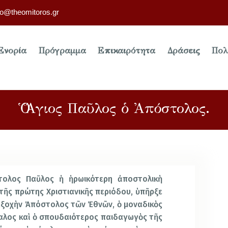
fo@theomitoros.gr
Ενορία
Πρόγραμμα
Επικαιρότητα
Δράσεις
Πολ
Ὁ Ἅγιος Παῦλος ὁ Ἀπόστολος.
τολος Παῦλος ἡ ἡρωικότερη ἀποστολικὴ
τῆς πρώτης Χριστιανικῆς περιόδου, ὑπῆρξε
 ἐξοχὴν Ἀπόστολος τῶν Ἐθνῶν, ὁ μοναδικὸς
αλος καὶ ὁ σπουδαιότερος παιδαγωγὸς τῆς