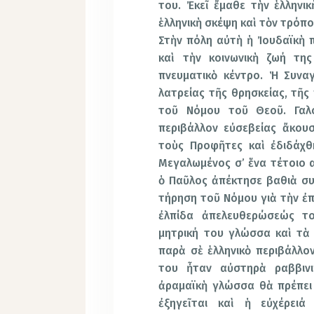
του. Ἐκεῖ ἔμαθε τὴν ἑλληνι
ἑλληνικὴ σκέψη καὶ τὸν τρόπο
Στὴν πόλη αὐτὴ ἡ Ἰουδαϊκὴ π
καὶ τὴν κοινωνικὴ ζωή τ
πνευματικὸ κέντρο. Ἡ Συνα
λατρείας τῆς θρησκείας, τῆς
τοῦ Νόμου τοῦ Θεοῦ. Γαλ
περιβάλλον εὐσεβείας ἄκου
τοὺς Προφῆτες καὶ ἐδιδάχθ
Μεγαλωμένος σ’ ἕνα τέτοιο 
ὁ Παῦλος ἀπέκτησε βαθιὰ συ
τήρηση τοῦ Νόμου γιὰ τὴν ἐπ
ἐλπίδα
ἀπελευθερώσεώς το
μητρική του γλώσσα καὶ τὰ 
παρὰ σὲ ἑλληνικὸ περιβάλλο
του ἦταν αὐστηρὰ ραββινι
ἀραμαϊκὴ γλώσσα θὰ πρέπει ν
ἐξηγεῖται καὶ ἡ εὐχέρει