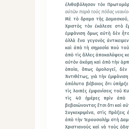
ἐλιθοβόλησαν τὸν Πρωτομά
αὐτῶν παρὰ τοὺς πόδας νεανί
Μὲ τὸ ὅραμα τῆς Δαμασκοῦ,
Χριστὸς τὸν ἐκάλεσε στὸ ἔ
ἐμφάνιση ὅμως αὐτὴ δὲν ἦτα
ἀλλὰ ἕνα γεγονὸς ἀντικειμεν
καὶ ἀπὸ τὴ σημασία ποὺ τοῦ 
ἀπὸ τὶς ἄλλες ἀποκαλύψεις καὶ
αὐτὸν ἀκόμη καὶ ἀπὸ τὴν ἁρπ
ὁποία, ὅπως ὁμολογεῖ, δὲν
Ἀντιθέτως, γιὰ τὴν ἐμφάνιση
ἀπόλυτα βέβαιος ὅτι ὑπῆρξε 
τὶς λοιπὲς ἐμφανίσεις τοῦ Κ
τὶς 40 ἡμέρες πρὶν ἀπὸ 
βεβαιώνοντας ἔτσι ὅτι καὶ αὐ
Συγκεκριμένα, στὶς Πράξεις
ἀπὸ τὴν Ἱερουσαλὴμ στὴ Δαμα
Χριστιανοὺς καὶ νὰ τοὺς ὁδη