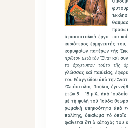
Οἰκουμ
φυτου
Ἐκκλη
θαυμασ
προσω
ἱεραποστολικὸ ἔργο του καὶ
κυριότερος ἑρμηνευτής του,
κορυφαίων πατέρων τῆς Ἐκκλ
πρῶτον μετὰ τὸν Ἕνα»
καὶ συ
τὸ ἀρχέτυπον τοῦτο τῆς ἀρ
γλώσσας καὶ παιδείας, ἔφερ
τοῦ Εὐαγγελίου ἀπὸ τὴν Ἀνατ
Ὁ Ἀπόστολος Παῦλος ἐγεννήθ
ἐτῶν 5 – 15 μ.Χ., ἀπὸ Ἰουδαίο
μὲ τὴ φυλὴ τοῦ Ἰούδα θεωροῦ
ρωμαίκὴ ὑπηκοότητα ἀπὸ τ
πολίτης, δικαίωμα τὸ ὁποῖο
φαίνεται ὅτι ὁ κάτοχός του