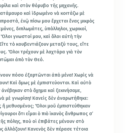
ρίλα καὶ στὸν θόρυβο τῆς μηχανῆς.
ατάμαυρο καὶ ἱδρωμένο νὰ κοιτάζω μὲ
προστά, ἐνῷ πίσω μου ἔρχεται ἕνας μικρὸς
γεμόνες, διπλωμάτες, ὑπάλληλοι, χωρικοί,
Ὅλοι γνωστοί μου, καὶ ὅλοι αὐτὴ τὴν
Εἴτε τὸ κουβεντιάζουν μεταξύ τους, εἴτε
υς. Ὅλοι τρέχουν μὲ λαχτάρα γιὰ τὸν
ρτῶμαι ἀπὸ τὸν Θεό.
ίνουν πόσο ἐξαρτῶνται ἀπὸ μένα! Χωρὶς νὰ
ρουν! Καὶ ὅμως μὲ ἐμπιστεύονται. Καὶ αὐτὸ
 ἀνέβηκαν στὸ ὄχημα καὶ ξεκινήσαμε,
 νὰ μὲ γνωρίση! Κανεὶς δὲν ἀναρωτήθηκε:
ς ἤ μεθυσμένος; Ὅλοι μοῦ ἐμπιστεύθηκαν
σίγουροι ὅτι εἶμαι ὁ πιὸ ἱκανὸς ἄνθρωπος σ’
ῆς πόλης, ποὺ οἱ ἐπιβάτες μένουν στὸ
ῶς ἀλλάζουν! Κανενὸς δὲν πέρασε τέτοια