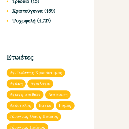
Τριώδιο
(15)
Χριστούγεννα
(169)
Ψυχωφελή
(1,727)
Ετικέτες
Αγ. Ιωάννης Χρυσόστομος
Αγάπη
Αγιολόγιο
Αγωγή παιδιών
Ανάσταση
Απόστολος
Βίντεο
Γάμος
Γέροντας Όσιος Παΐσιος
Γέροντας Παΐσιος