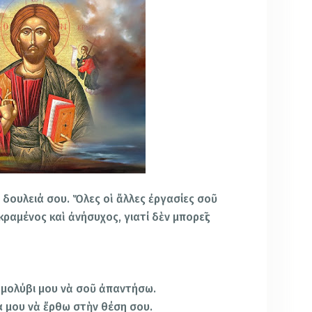
 δουλειά σου. Ὅλες οἱ ἄλλες ἐργασίες σοῦ
κραμένος καὶ ἀνήσυχος, γιατί δὲν μπορεῖς
 μολύβι μου νὰ σοῦ ἀπαντήσω.
 μου νὰ ἔρθω στὴν θέση σου.