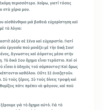
 ἀκόμη περισσότερο. Χαίρω, γιατί τόσος
υ στὰ χέρια μου.
μου αἰσθάνθηκα μιά βαθειὰ εὐχαρίστηση καὶ
μὲ τὰ λόγια:
στέ! Δόξα σὲ Σένα καὶ εὐχαριστία. Γιατί
ία ἐργασία ποὺ μοιάζει μὲ τὴν δική Σου!
ρυμμένος, ἄγνωστος καὶ ἀόρατος μέσα στὴν
. Τὸ δικό Σου ὄχημα εἶναι τεράστιο. Καὶ οἱ
σὺ εἶσαι ὁ ὁδηγὸς τοῦ σύμπαντος! Καὶ ὅμως
σκέπτονται καθόλου. Οὔτε Σὲ ἀναζητοῦν.
. Σὺ τοὺς ξέρεις. Σὺ τοὺς δίνεις τροφὴ καὶ
θυμίζεις πότε πρέπει νὰ φάγουν, καὶ ποὺ
ξέρουμε γιὰ τὸ ὄχημα αὐτό. Γιὰ τὸ