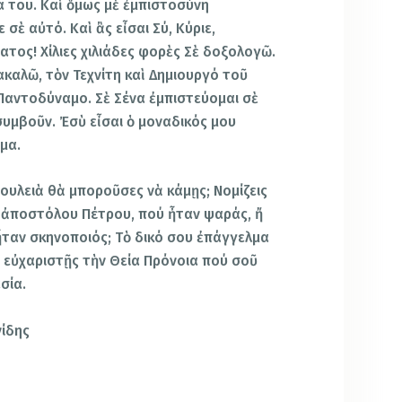
μα του. Καὶ ὅμως μὲ ἐμπιστοσύνη
σὲ αὐτό. Καὶ ἂς εἶσαι Σύ, Κύριε,
τος! Χίλιες χιλιάδες φορὲς Σὲ δοξολογῶ.
ακαλῶ, τὸν Τεχνίτη καὶ Δημιουργό τοῦ
Παντοδύναμο. Σὲ Σένα ἐμπιστεύομαι σὲ
 συμβοῦν. Ἐσὺ εἶσαι ὁ μοναδικός μου
μα.
δουλειὰ θὰ μποροῦσες νὰ κάμῃς; Νομίζεις
 ἀποστόλου Πέτρου, πού ἦταν ψαράς, ἤ
ταν σκηνοποιός; Τὸ δικό σου ἐπάγγελμα
νὰ εὐχαριστῇς τὴν Θεία Πρόνοια πού σοῦ
σία.
νίδης