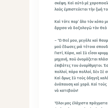
σκέψη. Καὶ αὐτὸ μὲ χαροποιεῖ
λαὸς ἐμπιστεύεται τὴν ζωή το
Καὶ τότε παρ’ ὅλο τὸν κόπο 
ἄρχισα νὰ δοξολογῶ τὸν Θεὸ 
– Ὢ Θεέ μου, μεγάλε καὶ θαυμα
μοῦ ἔδωσες μιά τέτοια σπουδα
Γιατί, Κύριε, καὶ Σὺ εἶσαι κ
μηχανή, ποὺ ὀνομάζεται πλάση
ἐπιβάτες του ἀναρίθμητοι. Ἐ
πολλοί, πάρα πολλοί, δὲν Σὲ 
Καὶ ὅμως Σὺ τοὺς ὁδηγεῖς καλά
ἀνάπαυση καὶ χαρά. Καὶ τοὺς 
νὰ κατεβοῦν!
Ὅλοι μας ἐλάχιστα πράγματα 