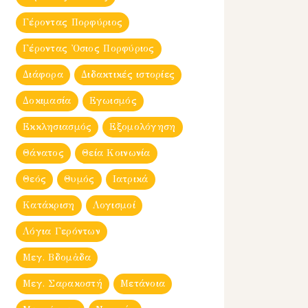
Γέροντας Πορφύριος
Γέροντας Ὀσιος Πορφύριος
Διάφορα
Διδακτικές ιστορίες
Δοκιμασία
Εγωισμός
Εκκλησιασμός
Εξομολόγηση
Θάνατος
Θεία Κοινωνία
Θεός
Θυμός
Ιατρικά
Κατάκριση
Λογισμοί
Λόγια Γερόντων
Μεγ. Βδομἀδα
Μεγ. Σαρακοστή
Μετάνοια