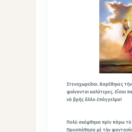
Σ
τενοχωρεῖσαι. Βαρέθηκες τὴν
φαίνονται καλύτερες. Εἶσαι πι
νὰ βρῆς ἄλλο ἐπάγγελμα!
Πολὺ σκέφθηκα πρὶν πάρω τὸ
Προσπάθησα μὲ τὴν φαντασία