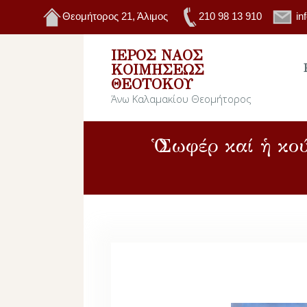
Θεομήτορος 21, Άλιμος
210 98 13 910
in
ΙΕΡΌΣ ΝΑΌΣ
ΚΟΙΜΉΣΕΩΣ
ΘΕΟΤΌΚΟΥ
Άνω Καλαμακίου Θεομήτορος
Ὁ Σωφέρ καί ἡ κο