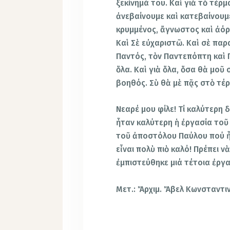
ξεκίνημά του. Καὶ γιὰ τὸ τέρ
ἀνεβαίνουμε καὶ κατεβαίνουμε 
κρυμμένος, ἄγνωστος καὶ ἀόρα
Καὶ Σὲ εὐχαριστῶ. Καὶ σὲ παρ
Παντός, τὸν Παντεπόπτη καὶ 
ὅλα. Καὶ γιὰ ὅλα, ὅσα θὰ μοῦ
βοηθός. Σὺ θὰ μὲ πᾷς στὸ τέρ
Νεαρέ μου φίλε! Τί καλύτερη 
ἦταν καλύτερη ἡ ἐργασία τοῦ
τοῦ ἀποστόλου Παύλου πού ἦ
εἶναι πολὺ πιὸ καλό! Πρέπει 
ἐμπιστεύθηκε μιά τέτοια ἐργα
Μετ.: Ἄρχιμ. Ἄβελ Κωνσταντι