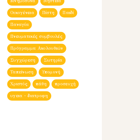
Μνημόσυνα
Νηστεία
Οικογένεια
Πίστη
Παιδί
Παναγία
Πνευματικές συμβουλές
Πρόγραμμα Ακολουθιών
Συγχώρεση
Σωτηρία
Ταπείνωση
Υπομονή
Χριστός
πάθη
προσευχή
υγεια - διατροφη