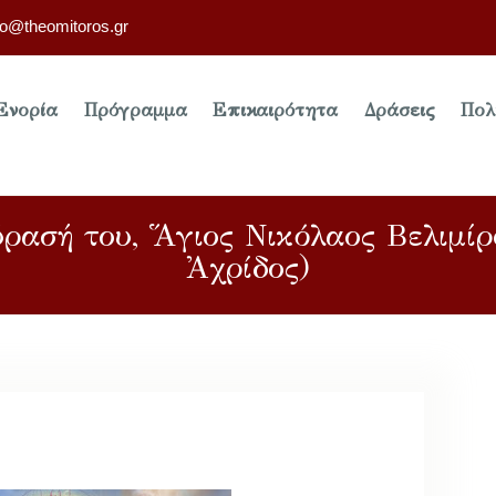
fo@theomitoros.gr
Ενορία
Πρόγραμμα
Επικαιρότητα
Δράσεις
Πολ
ύρασή του, Ἅγιος Νικόλαος Βελιμί
Ἀχρίδος)