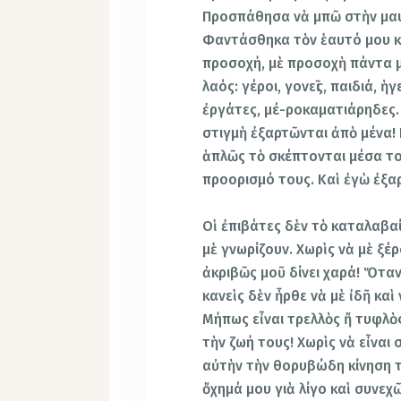
Προσπάθησα νὰ μπῶ στὴν μαυ
Φαντάσθηκα τὸν ἑαυτό μου κ
προσοχή, μὲ προσοχὴ πάντα μ
λαός: γέροι, γονεῖς, παιδιά, ἡ
ἐργάτες, μέ-ροκαματιάρηδες. 
στιγμὴ ἐξαρτῶνται ἀπὸ μένα! 
ἁπλῶς τὸ σκέπτονται μέσα το
προορισμό τους. Καὶ ἐγὼ ἐξα
Οἱ ἐπιβάτες δὲν τὸ καταλαβα
μὲ γνωρίζουν. Χωρὶς νὰ μὲ ξέ
ἀκριβῶς μοῦ δίνει χαρά! Ὅταν
κανεὶς δὲν ἦρθε νὰ μὲ ἰδῆ καὶ
Μήπως εἶναι τρελλὸς ἤ τυφλὸ
τὴν ζωή τους! Χωρὶς νὰ εἶναι 
αὐτὴν τὴν θορυβώδη κίνηση τ
ὄχημά μου γιὰ λίγο καὶ συνεχ