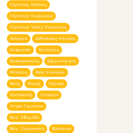
Γέροντας Παΐσιος
Γέροντας Πορφύριος
Γέροντας Ὀσιος Πορφύριος
Διάφορα
Διδακτικές ιστορίες
Δοκιμασία
Εγωισμός
Εκκλησιασμός
Εξομολόγηση
Θάνατος
Θεία Κοινωνία
Θεός
Θυμός
Ιατρικά
Κατάκριση
Λογισμοί
Λόγια Γερόντων
Μεγ. Βδομἀδα
Μεγ. Σαρακοστή
Μετάνοια