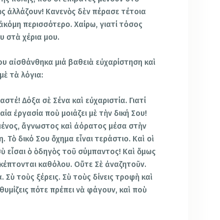
ῶς ἀλλάζουν! Κανενὸς δὲν πέρασε τέτοια
 ἀκόμη περισσότερο. Χαίρω, γιατί τόσος
υ στὰ χέρια μου.
μου αἰσθάνθηκα μιά βαθειὰ εὐχαρίστηση καὶ
μὲ τὰ λόγια:
στέ! Δόξα σὲ Σένα καὶ εὐχαριστία. Γιατί
ία ἐργασία ποὺ μοιάζει μὲ τὴν δική Σου!
ρυμμένος, ἄγνωστος καὶ ἀόρατος μέσα στὴν
. Τὸ δικό Σου ὄχημα εἶναι τεράστιο. Καὶ οἱ
σὺ εἶσαι ὁ ὁδηγὸς τοῦ σύμπαντος! Καὶ ὅμως
σκέπτονται καθόλου. Οὔτε Σὲ ἀναζητοῦν.
. Σὺ τοὺς ξέρεις. Σὺ τοὺς δίνεις τροφὴ καὶ
θυμίζεις πότε πρέπει νὰ φάγουν, καὶ ποὺ