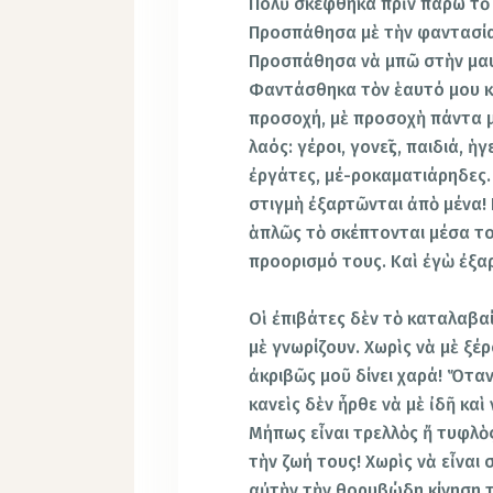
Πολὺ σκέφθηκα πρὶν πάρω τὸ
Προσπάθησα μὲ τὴν φαντασία
Προσπάθησα νὰ μπῶ στὴν μαυ
Φαντάσθηκα τὸν ἑαυτό μου κ
προσοχή, μὲ προσοχὴ πάντα μ
λαός: γέροι, γονεῖς, παιδιά, ἡ
ἐργάτες, μέ-ροκαματιάρηδες. 
στιγμὴ ἐξαρτῶνται ἀπὸ μένα! 
ἁπλῶς τὸ σκέπτονται μέσα το
προορισμό τους. Καὶ ἐγὼ ἐξα
Οἱ ἐπιβάτες δὲν τὸ καταλαβα
μὲ γνωρίζουν. Χωρὶς νὰ μὲ ξέ
ἀκριβῶς μοῦ δίνει χαρά! Ὅταν
κανεὶς δὲν ἦρθε νὰ μὲ ἰδῆ καὶ
Μήπως εἶναι τρελλὸς ἤ τυφλὸ
τὴν ζωή τους! Χωρὶς νὰ εἶναι 
αὐτὴν τὴν θορυβώδη κίνηση τ