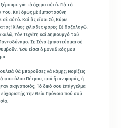
ξέρουμε γιὰ τὸ ὄχημα αὐτό. Γιὰ τὸ
μα του. Καὶ ὅμως μὲ ἐμπιστοσύνη
σὲ αὐτό. Καὶ ἂς εἶσαι Σύ, Κύριε,
τος! Χίλιες χιλιάδες φορὲς Σὲ δοξολογῶ.
ακαλῶ, τὸν Τεχνίτη καὶ Δημιουργό τοῦ
Παντοδύναμο. Σὲ Σένα ἐμπιστεύομαι σὲ
 συμβοῦν. Ἐσὺ εἶσαι ὁ μοναδικός μου
μα.
δουλειὰ θὰ μποροῦσες νὰ κάμῃς; Νομίζεις
 ἀποστόλου Πέτρου, πού ἦταν ψαράς, ἤ
ταν σκηνοποιός; Τὸ δικό σου ἐπάγγελμα
νὰ εὐχαριστῇς τὴν Θεία Πρόνοια πού σοῦ
σία.