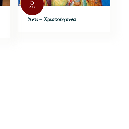
5
ΔΕΚ
Ἀντι – Χριστούγεννα