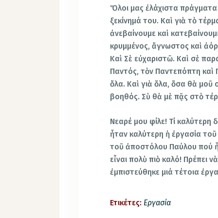
Ὅλοι μας ἐλάχιστα πράγματα 
ξεκίνημά του. Καὶ γιὰ τὸ τέρ
ἀνεβαίνουμε καὶ κατεβαίνουμε 
κρυμμένος, ἄγνωστος καὶ ἀόρα
Καὶ Σὲ εὐχαριστῶ. Καὶ σὲ παρ
Παντός, τὸν Παντεπόπτη καὶ 
ὅλα. Καὶ γιὰ ὅλα, ὅσα θὰ μοῦ
βοηθός. Σὺ θὰ μὲ πᾷς στὸ τέρ
Νεαρέ μου φίλε! Τί καλύτερη 
ἦταν καλύτερη ἡ ἐργασία τοῦ
τοῦ ἀποστόλου Παύλου πού ἦ
εἶναι πολὺ πιὸ καλό! Πρέπει 
ἐμπιστεύθηκε μιά τέτοια ἐργα
Ετικέτες:
Εργασία