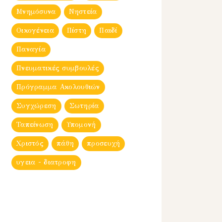
Μνημόσυνα
Νηστεία
Οικογένεια
Πίστη
Παιδί
Παναγία
Πνευματικές συμβουλές
Πρόγραμμα Ακολουθιών
Συγχώρεση
Σωτηρία
Ταπείνωση
Υπομονή
Χριστός
πάθη
προσευχή
υγεια - διατροφη