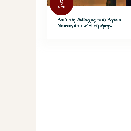
9
ΝΟΈ
Ἀπό τίς Διδαχές τοῦ Ἁγίου
Νεκταρίου «Ἡ εἰρήνη»