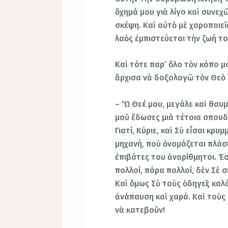
ὄχημά μου γιὰ λίγο καὶ συνεχ
σκέψη. Καὶ αὐτὸ μὲ χαροποιεῖ
λαὸς ἐμπιστεύεται τὴν ζωή το
Καὶ τότε παρ’ ὅλο τὸν κόπο 
ἄρχισα νὰ δοξολογῶ τὸν Θεὸ 
– Ὢ Θεέ μου, μεγάλε καὶ θαυμα
μοῦ ἔδωσες μιά τέτοια σπουδα
Γιατί, Κύριε, καὶ Σὺ εἶσαι κ
μηχανή, ποὺ ὀνομάζεται πλάση
ἐπιβάτες του ἀναρίθμητοι. Ἐ
πολλοί, πάρα πολλοί, δὲν Σὲ 
Καὶ ὅμως Σὺ τοὺς ὁδηγεῖς καλά
ἀνάπαυση καὶ χαρά. Καὶ τοὺς 
νὰ κατεβοῦν!