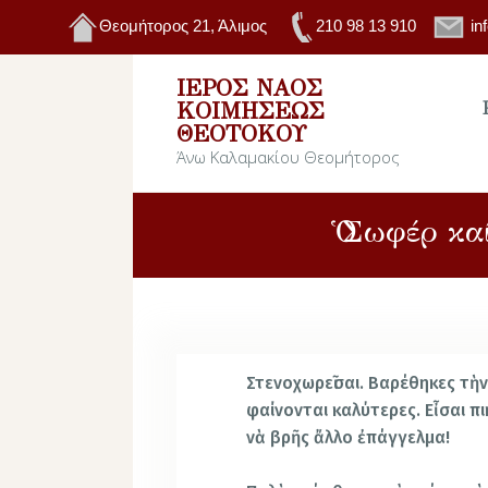
Θεομήτορος 21, Άλιμος
210 98 13 910
in
ΙΕΡΌΣ ΝΑΌΣ
ΚΟΙΜΉΣΕΩΣ
ΘΕΟΤΌΚΟΥ
Άνω Καλαμακίου Θεομήτορος
Ὁ Σωφέρ κα
Σ
τενοχωρεῖσαι. Βαρέθηκες τὴν
φαίνονται καλύτερες. Εἶσαι πι
νὰ βρῆς ἄλλο ἐπάγγελμα!