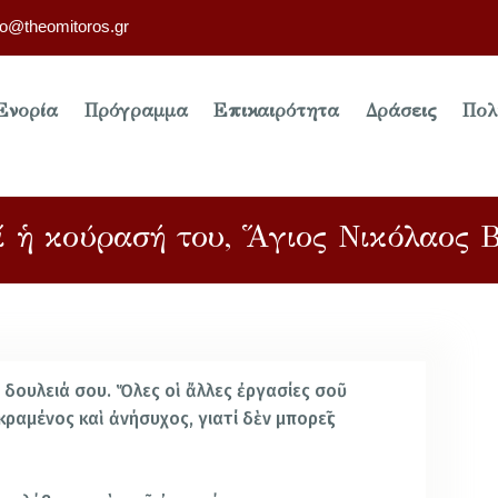
fo@theomitoros.gr
Ενορία
Πρόγραμμα
Επικαιρότητα
Δράσεις
Πολ
ί ἡ κούρασή του, Ἅγιος Νικόλαος Β
 δουλειά σου. Ὅλες οἱ ἄλλες ἐργασίες σοῦ
κραμένος καὶ ἀνήσυχος, γιατί δὲν μπορεῖς