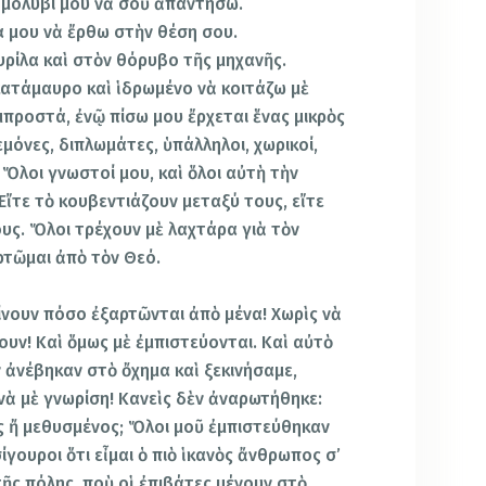
 μολύβι μου νὰ σοῦ ἀπαντήσω.
 μου νὰ ἔρθω στὴν θέση σου.
ρίλα καὶ στὸν θόρυβο τῆς μηχανῆς.
ατάμαυρο καὶ ἱδρωμένο νὰ κοιτάζω μὲ
προστά, ἐνῷ πίσω μου ἔρχεται ἕνας μικρὸς
γεμόνες, διπλωμάτες, ὑπάλληλοι, χωρικοί,
Ὅλοι γνωστοί μου, καὶ ὅλοι αὐτὴ τὴν
Εἴτε τὸ κουβεντιάζουν μεταξύ τους, εἴτε
υς. Ὅλοι τρέχουν μὲ λαχτάρα γιὰ τὸν
ρτῶμαι ἀπὸ τὸν Θεό.
ίνουν πόσο ἐξαρτῶνται ἀπὸ μένα! Χωρὶς νὰ
ρουν! Καὶ ὅμως μὲ ἐμπιστεύονται. Καὶ αὐτὸ
 ἀνέβηκαν στὸ ὄχημα καὶ ξεκινήσαμε,
 νὰ μὲ γνωρίση! Κανεὶς δὲν ἀναρωτήθηκε:
ς ἤ μεθυσμένος; Ὅλοι μοῦ ἐμπιστεύθηκαν
σίγουροι ὅτι εἶμαι ὁ πιὸ ἱκανὸς ἄνθρωπος σ’
ῆς πόλης, ποὺ οἱ ἐπιβάτες μένουν στὸ