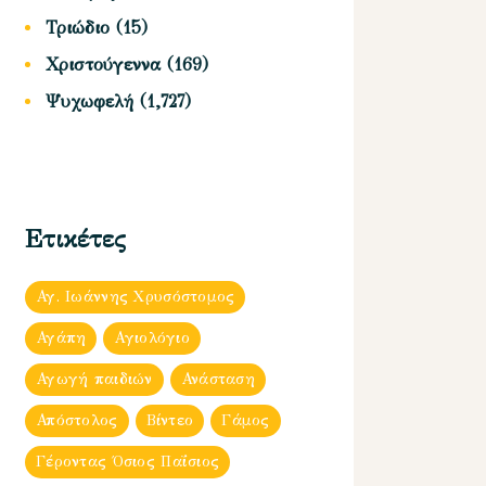
Τριώδιο
(15)
Χριστούγεννα
(169)
Ψυχωφελή
(1,727)
Ετικέτες
Αγ. Ιωάννης Χρυσόστομος
Αγάπη
Αγιολόγιο
Αγωγή παιδιών
Ανάσταση
Απόστολος
Βίντεο
Γάμος
Γέροντας Όσιος Παΐσιος