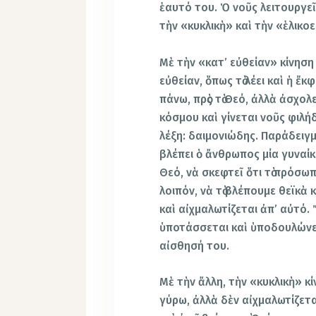
ἑαυτό του. Ὁ νοῦς λειτουργεῖ 
τὴν «κυκλικὴ» καὶ τὴν «ἑλικοε
Μὲ τὴν «κατ’ εὐθείαν» κίνηση
εὐθείαν, ὅπως τὸ λέει καὶ ἡ ἔ
πάνω, πρὸς τὸ Θεό, ἀλλὰ ἀσχολ
κόσμου καὶ γίνεται νοῦς φιλήδ
λέξη: δαιμονιώδης. Παράδειγμ
βλέπει ὁ ἄνθρωπος μία γυναίκ
Θεό, νὰ σκεφτεῖ ὅτι τὸ πρόσωπ
λοιπόν, νὰ τὸ βλέπουμε θεϊκὰ 
καὶ αἰχμαλωτίζεται ἀπ’ αὐτό. 
ὑποτάσσεται καὶ ὑποδουλώνετα
αἰσθησή του.
Μὲ τὴν ἄλλη, τὴν «κυκλικὴ» κ
γύρω, ἀλλὰ δὲν αἰχμαλωτίζετα