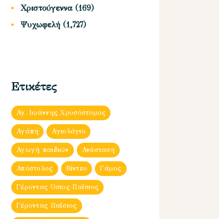
Χριστούγεννα
(169)
Ψυχωφελή
(1,727)
Ετικέτες
Αγ. Ιωάννης Χρυσόστομος
Αγάπη
Αγιολόγιο
Αγωγή παιδιών
Ανάσταση
Απόστολος
Βίντεο
Γάμος
Γέροντας Όσιος Παΐσιος
Γέροντας Παΐσιος