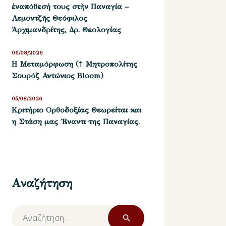
ἐναπόθεσή τους στὴν Παναγία –
Λεμοντζῆς Θεόφιλος
Ἀρχιμανδρίτης, Δρ. Θεολογίας
06/08/2026
Η Μεταμόρφωση († Μητροπολίτης
Σουρόζ Αντώνιος Bloom)
05/08/2026
Kριτήριο Oρθοδοξίας Θεωρείται και
η Στάση μας ΄Εναντι της Παναγίας.
Αναζήτηση
Αναζήτηση
για: