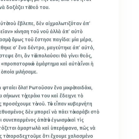
ὰ δοξάζει τὸ Θεό του.
ὐτὸ ποὺ ἔβλεπε, δὲν αἰχμαλωτιζόταν ἀπ’
εὐθεῖαν» κίνηση τοῦ νοῦ ἀλλὰ ἀπ’ αὐτὸ
ασμὸς ὅμως τοῦ ἔστησε παγίδα: μία μέρα,
θηκε σ’ ἕνα δέντρο, μαγεύτηκε ἀπ’ αὐτό,
τεψε ὅτι, ἂν τὸ ἀπολαύσει θὰ γίνει θεός,
ι «προπατορικὸ» ἁμάρτημα καὶ αὐτὸ εἶναι ἡ
 ὁποία μιλήσαμε.
ὰ φταίει ὅλα! Ρωτοῦσαν ἕνα μικρὸ παιδάκι,
κι σήκωνε τὸ χεράκι του καὶ ἔδειχνε τὸ
Ἂς προσέχουμε τὸ νοῦ. Τὸν εἶπαν κυβερνήτη
εθυσμένος δὲν μπορεῖ νὰ πάει τὸ καράβι στὸ
ι συνεπαρμένος ἀπὸ τὸν ἐγωισμὸ καὶ τὶς
τάζεται ἁμαρτωλὰ καὶ ὑπερήφανα, πῶς νὰ
ς τὸ παραδεχτοῦμε ὅτι ἔχουμε χαλασμένο