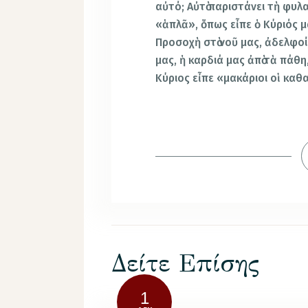
αὐτό; Αὐτὸ παριστάνει τὴ φυλ
«ἁπλᾶ», ὅπως εἶπε ὁ Κύριός μα
Προσοχὴ στὸ νοῦ μας, ἀδελφοί
μας, ἡ καρδιά μας ἀπὸ τὰ πάθη
Κύριος εἶπε «μακάριοι οἱ καθα
Δείτε Επίσης
1