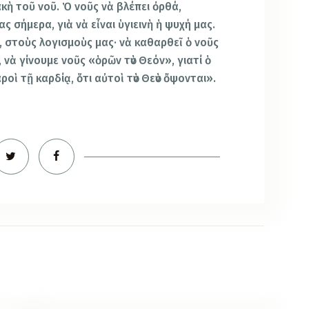
ακὴ τοῦ νοῦ. Ὁ νοῦς νὰ βλέπει ὀρθά,
ς σήμερα, γιὰ νὰ εἶναι ὑγιεινὴ ἡ ψυχή μας.
, στοὺς λογισμοὺς μας· νὰ καθαρθεῖ ὁ νοῦς
, νὰ γίνουμε νοῦς «ὁρῶν τὸν Θεόν», γιατί ὁ
ροὶ τῇ καρδίᾳ, ὅτι αὐτοὶ τὸν Θεὸν ὄψονται».