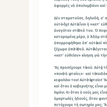
ἀφορμὲς νὰ ἀπολαμβάνει καὶ ν
Δὲν σταματοῦσε, δηλαδή, σ’ α
αὐτὸ -ὄχι! Αὐτὸ εἶναι ἡ «κατ’ 
ἀναγόταν στὸ Θεό του. Ὁ πειρ
καταραμένη μέρα, ὁ Ἀδὰμ στά
ἀπορροφήθηκε ἀπ’ αὐτὸ καὶ πίσ
ξέχωρα ἀπὸ τὸ Θεό. Αὐτὸ λέγετα
«κατ’ εὐθείαν» κίνηση γιὰ τὴν
Ἂς προσέχουμε τὸ νοῦ. Αὐτὸς τ
«ποιὸ τὰ φταίει;»- καὶ τὸ παιδά
κεφαλάκι του! Αὐτὸ τὸ φταίει! 
καὶ ὅταν ὁ κυβερνήτης εἶναι μ
λιμάνι. Κι ὅταν ὁ νοῦς μας εἶνα
ἁμαρτωλὲς ἡδονές, ὅταν φαν
πετύχουμε τὴ σωτηρία μας; Ἂ