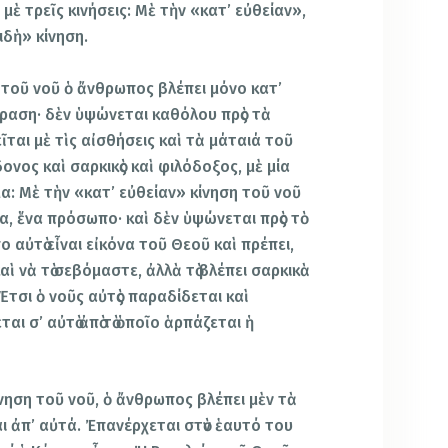
μὲ τρεῖς κινήσεις: Μὲ τὴν «κατ’ εὐθείαν»,
ιδὴ» κίνηση.
 τοῦ νοῦ ὁ ἄνθρωπος βλέπει μόνο κατ’
κφραση· δὲν ὑψώνεται καθόλου πρὸς τὰ
εῖται μὲ τὶς αἰσθήσεις καὶ τὰ μάταιά τοῦ
ονος καὶ σαρκικὸς καὶ φιλόδοξος, μὲ μία
α: Μὲ τὴν «κατ’ εὐθείαν» κίνηση τοῦ νοῦ
α, ἕνα πρόσωπο· καὶ δὲν ὑψώνεται πρὸς τὸ
ο αὐτὸ εἶναι εἰκόνα τοῦ Θεοῦ καὶ πρέπει,
καὶ νὰ τὸ σεβόμαστε, ἀλλὰ τὸ βλέπει σαρκικὰ
Ἔτσι ὁ νοῦς αὐτὸς παραδίδεται καὶ
ι σ’ αὐτὸ ἀπὸ τὸ ὁποῖο ἁρπάζεται ἡ
ίνηση τοῦ νοῦ, ὁ ἄνθρωπος βλέπει μὲν τὰ
ι ἀπ’ αὐτά. Ἐπανέρχεται στὸν ἑαυτό του