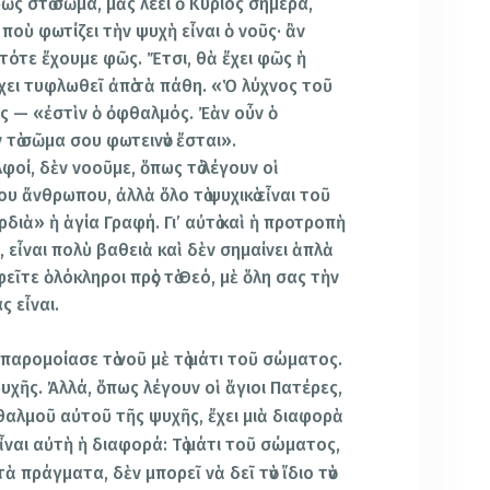
φῶς στὸ σῶμα, μᾶς λέει ὁ Κύριος σήμερα,
ος ποὺ φωτίζει τὴν ψυχὴ εἶναι ὁ νοῦς· ἂν
, τότε ἔχουμε φῶς. Ἔτσι, θὰ ἔχει φῶς ἡ
ἔχει τυφλωθεῖ ἀπὸ τὰ πάθη. «Ὁ λύχνος τοῦ
ς — «ἐστὶν ὁ ὀφθαλμός. Ἐὰν οὖν ὁ
τὸ σῶμα σου φωτεινὸν ἔσται».
φοί, δὲν νοοῦμε, ὅπως τὸ λέγουν οἱ
υ ἄνθρωπου, ἀλλὰ ὅλο τὸ ψυχικὸ εἶναι τοῦ
ρδιὰ» ἡ ἁγία Γραφή. Γι’ αὐτὸ καὶ ἡ προτροπὴ
 εἶναι πολὺ βαθειὰ καὶ δὲν σημαίνει ἁπλὰ
ῖτε ὁλόκληροι πρὸς τὸ Θεό, μὲ ὅλη σας τὴν
ς εἶναι.
παρομοίασε τὸ νοῦ μὲ τὸ μάτι τοῦ σώματος.
 ψυχῆς. Ἀλλά, ὅπως λέγουν οἱ ἅγιοι Πατέρες,
θαλμοῦ αὐτοῦ τῆς ψυχῆς, ἔχει μιὰ διαφορὰ
ἶναι αὐτὴ ἡ διαφορά: Τὸ μάτι τοῦ σώματος,
ὰ πράγματα, δὲν μπορεῖ νὰ δεῖ τὸν ἴδιο τὸν