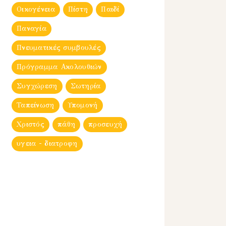
Οικογένεια
Πίστη
Παιδί
Παναγία
Πνευματικές συμβουλές
Πρόγραμμα Ακολουθιών
Συγχώρεση
Σωτηρία
Ταπείνωση
Υπομονή
Χριστός
πάθη
προσευχή
υγεια - διατροφη