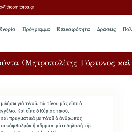
fo@theomitoros.gr
Ενορία
Πρόγραμμα
Επικαιρότητα
Δράσεις
Πολ
 Φούντα (Μητροπολίτης Γόρτυνος κα
 μιλήσω γιὰ τὸ νοῦ. Γιὰ τὸ νοῦ μᾶς εἶπε ὁ
αγγέλιο. Καὶ εἶπε ὁ Κύριος τὸ νοῦ,
 Καὶ πραγματικὰ μὲ τὸ νοῦ ὁ ἄνθρωπος
έγεται «ὀφθαλμὸς» ἤ «ὄμμα», μάτι δηλαδὴ τῆς