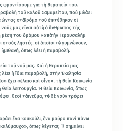
ς φροντίσουμε γιὰ τὴ θεραπεία του.
αραβολὴ τοῦ καλοῦ Σαμαρείτου, ποὺ μιλάει
ώντας στὸ δρόμο τοῦ ἐπιτέθηκαν οἱ
 νοῦς μας εἶναι αὐτὸς ὁ ἄνθρωπος τῆς
 μέση του δρόμου «ἀπὸ τὴν Ἱερουσαλὴμ
ει στοὺς ληστές, οἱ ὁποῖοι τὸν γυμνώνουν,
ν ἡμιθανή, ὅπως λέει ἡ παραβολή.
ία τοῦ νοῦ μας. Καὶ ἡ θεραπεία μας
ς λέει ἡ ἴδια παραβολή, στὴν Ἐκκλησία
ῖο» ἔχει «ἔλαιο καὶ οἶνο», τὴ θεία Κοινωνία
θεία λειτουργία. Ἡ θεία Κοινωνία, ὅπως
έφει, θεοῖ τὸ πνεῦμα, τὸν δὲ νοῦν τρέφει
φοράει ἕνα κουκούλι, ἕνα μαῦρο πανὶ πάνω
νωκαλύμαυχο», ὅπως λέγεται; Τί σημαίνει