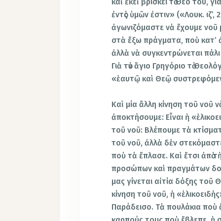
καὶ ἐκεῖ βρίσκει τὸ Θεό του, γ
ἐντὸς ὑμῶν ἐστιν» («Λουκ. ιζ’
ἀγωνιζόμαστε νὰ ἔχουμε νοῦ μ
στὰ ἔξω πράγματα, ποὺ κατ’ 
ἀλλὰ νὰ συγκεντρώνεται πάλι σ
Γιὰ τὸν ἅγιο Γρηγόριο τὸ Θεολόγ
«ἑαυτῷ καὶ Θεῷ συστρεφόμε
Καὶ μία ἄλλη κίνηση τοῦ νοῦ
ἀποκτήσουμε: Εἶναι ἡ «ἑλικοει
τοῦ νοῦ: Βλέπουμε τὰ κτίσματ
τοῦ νοῦ, ἀλλὰ δὲν στεκόμαστε
ποὺ τὰ ἔπλασε. Καὶ ἔτσι ἀπὸ 
προσώπων καὶ πραγμάτων δοξά
μας γίνεται αἰτία δόξης τοῦ Θ
κίνηση τοῦ νοῦ, ἡ «ἑλικοειδὴς
Παράδεισο. Τὰ πουλάκια ποὺ 
καρπούς τους ποὺ ἔβλεπε, ἡ 