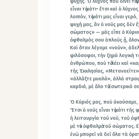
ψυχῆς. Ὁ λύχνος ποὺ δίνει τὸ 
εἶναι τὸ μάτι• ἔτσι καὶ ὁ λύχν
λοιπόν, τὸ μάτι μας εἶναι γερό
ψυχή μας, ἂν ὁ νοῦς μας δὲν 
σώματος» — μᾶς εἶπε ὁ Κύριο
ὀφθαλμός σου ἁπλοῦς ᾗ, ὅλον 
Καὶ ὅταν λέγομε «νοῦν», ἀδελ
φιλόσοφοι, τὴν ξηρὰ λογική το
ἀνθρώπου, ποὺ τὸ λέει καὶ «κα
τῆς Ἐκκλησίας, «Μετανοεῖτε»,
«ἀλλάξτε μυαλά», ἀλλὰ στραφε
καρδιά, μὲ ὅλο τὸ ἐσωτερικό σα
Ὁ Κύριός μας, ποὺ ἀκούσαμε, 
Ἔτσι ὁ νοῦς εἶναι τὸ μάτι τῆς
ἡ λειτουργία τοῦ νοῦ, τοῦ ὀφ
μὲ τὸν ὀφθαλμὸ τοῦ σώματος. Ε
ἐνῶ μπορεῖ νὰ δεῖ ὅλα τὰ ὁρατ