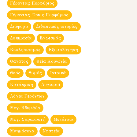
Γέροντας Πορφύριος
Γέροντας Ὀσιος Πορφύριος
Διάφορα
Διδακτικές ιστορίες
Δοκιμασία
Εγωισμός
Εκκλησιασμός
Εξομολόγηση
Θάνατος
Θεία Κοινωνία
Θεός
Θυμός
Ιατρικά
Κατάκριση
Λογισμοί
Λόγια Γερόντων
Μεγ. Βδομἀδα
Μεγ. Σαρακοστή
Μετάνοια
Μνημόσυνα
Νηστεία