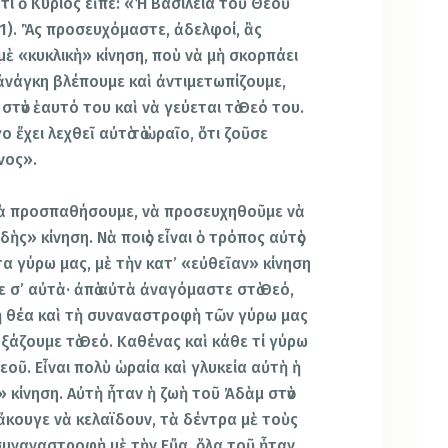
ιατί ὁ Κύριος εἶπε: «Ἡ Βασιλεία τοῦ Θεοῦ
, 21). Ἂς προσευχόμαστε, ἀδελφοί, ἂς
ὲ «κυκλικὴ» κίνηση, ποὺ νὰ μὴ σκορπάει
ἀνάγκη βλέπουμε καὶ ἀντιμετωπίζουμε,
τὸν ἑαυτό του καὶ νὰ γεύεται τὸ Θεό του.
ο ἔχει λεχθεῖ αὐτὸ τὸ ὡραῖο, ὅτι ζοῦσε
νος».
 νὰ προσπαθήσουμε, νὰ προσευχηθοῦμε νὰ
δὴς» κίνηση. Νὰ ποιὸς εἶναι ὁ τρόπος αὐτὸς
α γύρω μας, μὲ τὴν κατ’ «εὐθεῖαν» κίνηση
 σ’ αὐτὰ· ἀπὸ αὐτὰ ἀναγόμαστε στὸ Θεό,
τὴ θέα καὶ τὴ συναναστροφὴ τῶν γύρω μας
ζουμε τὸ Θεό. Καθένας καὶ κάθε τί γύρω
εοῦ. Εἶναι πολὺ ὡραία καὶ γλυκεία αὐτὴ ἡ
» κίνηση. Αὐτὴ ἦταν ἡ ζωὴ τοῦ Ἀδὰμ στὸν
ἄκουγε νὰ κελαϊδουν, τὰ δέντρα μὲ τοὺς
συναναστροφὴ μὲ τὴν Εὔα, ὅλα τοῦ ἦταν