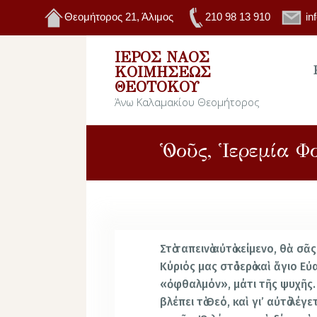
Θεομήτορος 21, Άλιμος
210 98 13 910
in
ΙΕΡΌΣ ΝΑΌΣ
ΚΟΙΜΉΣΕΩΣ
ΘΕΟΤΌΚΟΥ
Άνω Καλαμακίου Θεομήτορος
Ὁ νοῦς, Ἱερεμία
Στὸ ταπεινὸ αὐτὸ κείμενο, θὰ σᾶς
Κύριός μας στὸ ἱερὸ καὶ ἅγιο Εὐ
«ὀφθαλμόν», μάτι τῆς ψυχῆς.
βλέπει τὸ Θεό, καὶ γι’ αὐτὸ λ