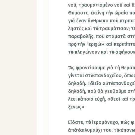
νοῦ, τραυματισμένο νοῦ καὶ ἂ
Θυμᾶστε, ἐκείνη τὴν ὡραία π
γιὰ ἕναν ἄνθρωπο ποὺ περπατ
ληστὲς καὶ τὸν τραυμάτισαν; Ὁ
παραβολῆς, ποὺ σταματᾶ στὴ
πρὸς τὴν Ἱεριχώ» καὶ περιπίπτ
τὸν πληγώνουν καὶ τὸν ἀφήνου
Ἂς φροντίσουμε γιὰ τὴ θεραπε
γίνεται στὸ «πανδοχεῖο», ὅπω
δηλαδή. Τὸ θεῖο αὐτὸ «πανδοχε
δηλαδή, ποὺ θὰ γευθοῦμε στὴ 
λέει κάποια εὐχή, «θεοῖ καὶ τρ
ξένως».
Εἴδατε, τὸν ἱερομόναχο, πὼς 
ἀπὸ τὸ καλυμαύχι του, τὸ «ἐπα