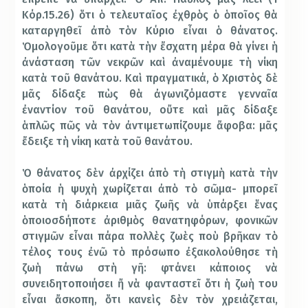
Κόρ.15.26) ὅτι ὁ τελευταῖος ἐχθρὸς ὁ ὁποῖος θὰ
καταργηθεῖ ἀπὸ τὸν Κύριο εἶναι ὁ θάνατος.
Ὁμολογοῦμε ὅτι κατὰ τὴν ἔσχατη μέρα θὰ γίνει ἡ
ἀνάσταση τῶν νεκρῶν καὶ ἀναμένουμε τὴ νίκη
κατὰ τοῦ θανάτου. Καὶ πραγματικά, ὁ Χριστὸς δὲ
μᾶς δίδαξε πὼς θὰ ἀγωνιζόμαστε γενναῖα
ἐναντίον τοῦ θανάτου, οὔτε καὶ μᾶς δίδαξε
ἁπλῶς πῶς νὰ τὸν ἀντιμετωπίζουμε ἄφοβα: μᾶς
ἔδειξε τὴ νίκη κατὰ τοῦ θανάτου.
Ὁ θάνατος δὲν ἀρχίζει ἀπὸ τὴ στιγμὴ κατὰ τὴν
ὁποία ἡ ψυχὴ χωρίζεται ἀπὸ τὸ σῶμα- μπορεῖ
κατὰ τὴ διάρκεια μιᾶς ζωῆς νὰ ὑπάρξει ἕνας
ὁποιοσδήποτε ἀριθμὸς θανατηφόρων, φονικῶν
στιγμῶν εἶναι πάρα πολλὲς ζωὲς ποὺ βρῆκαν τὸ
τέλος τους ἐνῶ τὸ πρόσωπο ἐξακολούθησε τὴ
ζωὴ πάνω στὴ γῆ: φτάνει κάποιος νὰ
συνειδητοποιήσει ἤ νὰ φανταστεῖ ὅτι ἡ ζωὴ του
εἶναι ἄσκοπη, ὅτι κανεὶς δὲν τὸν χρειάζεται,