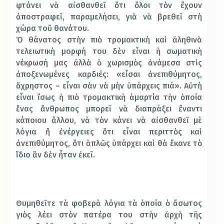
φτάνει νὰ αἰσθανθεῖ ὅτι ὅλοι τὸν ἔχουν
ἀποστραφεῖ, παραμελήσει, γιὰ νὰ βρεθεῖ στὴ
χώρα τοῦ θανάτου.
Ὁ θάνατος στὴν πιὸ τρομακτικὴ καὶ ἀληθινὰ
τελειωτικὴ μορφή του δὲν εἶναι ἡ σωματικὴ
νέκρωσή μας ἀλλὰ ὁ χωρισμὸς ἀνάμεσα στὶς
ἀποξενωμένες καρδιές: «εἶσαι ἀνεπιθύμητος,
ἄχρηστος – εἶναι σὰν νὰ μὴν ὑπάρχεις πιά». Αὐτὴ
εἶναι ἴσως ἡ πιὸ τρομακτικὴ ἁμαρτία τὴν ὁποία
ἕνας ἄνθρωπος μπορεῖ νὰ διαπράξει ἔναντι
κάποιου ἄλλου, νὰ τὸν κάνει νὰ αἰσθανθεῖ μὲ
λόγια ἤ ἐνέργειες ὅτι εἶναι περιττὸς καὶ
ἀνεπιθύμητος, ὅτι ἁπλῶς ὑπάρχει καὶ θὰ ἔκανε τὸ
ἴδιο ἂν δὲν ἦταν ἐκεῖ.
Θυμηθεῖτε τὰ φοβερὰ λόγια τὰ ὁποία ὁ ἄσωτος
γιὸς λέει στὸν πατέρα του στὴν ἀρχὴ τῆς