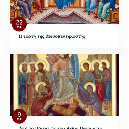
22
ΜΆΙ
Η εορτή της Μεσοπεντηκοστής
9
ΜΆΙ
Από το Πάσχα ώς του Αγίου Πνεύματος,