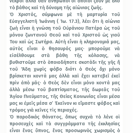
νεκροὶ ἀλλὰ σὰν ἄνθρωποι οἱ ὁποῖοι ζοῦν μὲ ὅλο
τὸ βάθος καὶ τὴ δύναμη τῆς αἰώνιας ζωῆς.
Ὁ Χριστός, σύμφωνα μὲ τὴ μαρτυρία τοῦ
Εὐαγγελιστῆ Ἰωάννη ( Ἰω. 17.3), λέει ὅτι ἡ αἰώνια
ζωὴ εἶναι ἡ γνώση τοῦ Οὐράνιου Πατέρα ὡς τοῦ
μόνου ζωντανοῦ Θεοῦ καὶ τοῦ Χριστοῦ ὡς γιοῦ
Του καὶ ὡς Σωτήρα. Αὐτὴ εἶναι ἡ κληρονομιά μας,
αὐτὸς εἶναι ὁ θησαυρός μας· μποροῦμε νὰ
εἰσέλθουμε στὰ βάθη τῆς κόλασης, νὰ
βυθιστοῦμε στὸ ὁποιοδήποτε σκοτάδι τῆς γῆς ἤ
τοῦ Ἅδη χωρὶς φόβο διότι ὁ Θεὸς ὄχι μόνο
βρίσκεται κοντά μας ἀλλὰ καὶ ἔχει κατεβεῖ ἐκεῖ
πρὶν ἀπὸ μᾶς· ὁ Θεὸς δὲν εἶναι μόνο κοντά μας
ἀλλὰ μέσω τοῦ βαπτίσματος, τῆς δωρεᾶς τοῦ
Ἁγίου Πνεύματος, τῆς Θείας Κοινωνίας εἶναι μέσα
μας κι ἐμεῖς μέσα σ’ Ἐκεῖνον κι εἴμαστε φόβος καὶ
τρόμος γιὰ κεῖνες τὶς περιοχές.
Ὁ παροδικὸς θάνατος, ὅπως συχνὰ τὸ λένε οἱ
προσευχὲς καὶ τὰ συγγράμματα τῆς ἐκκλησίας
εἶναι ἕνας ὕπνος, ἕνας προσωρινὸς χωρισμὸς ὁ