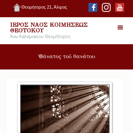
Θεομήτορος 21, Άλιμος
ΙΕΡΌΣ ΝΑΌΣ ΚΟΙΜΉΣΕΩΣ
ΘΕΟΤΌΚΟΥ
Άνω Καλαμακίου Θεομήτορος
Ὁ θάνατος τοῦ θανάτου