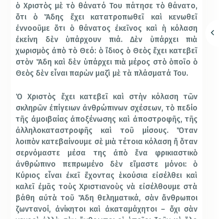
ὁ Χριστὸς μὲ τὸ θάνατό Του πάτησε τὸ θάνατο,
ὅτι ὁ Ἅδης ἔχει κατατροπωθεῖ καὶ κενωθεῖ
ἐννοοῦμε ὅτι ὁ θάνατος ἐκεῖνος καὶ ἡ κόλαση
ἐκείνη δὲν ὑπάρχουν πιά. Δὲν ὑπάρχει πιὰ
χωρισμὸς ἀπὸ τὸ Θεό: ὁ ἴδιος ὁ Θεὸς ἔχει κατεβεῖ
στὸν Ἅδη καὶ δὲν ὑπάρχει πιὰ μέρος στὸ ὁποῖο ὁ
Θεὸς δὲν εἶναι παρὼν μαζὶ μὲ τὰ πλάσματά Του.
Ὁ Χριστὸς ἔχει κατεβεῖ καὶ στὴν κόλαση τῶν
σκληρῶν ἐπίγειων ἀνθρώπινων σχέσεων, τὸ πεδίο
τῆς ἀμοιβαίας ἀποξένωσης καὶ ἀποστροφῆς, τῆς
ἀλληλοκαταστροφῆς καὶ τοῦ μίσους. Ὅταν
λοιπὸν κατεβαίνουμε σὲ μιὰ τέτοια κόλαση ἤ ὅταν
σερνόμαστε μέσα της ἀπὸ ἕνα φρικιαστικὸ
ἀνθρώπινο πεπρωμένο δὲν εἴμαστε μόνοι: ὁ
Κύριος εἶναι ἐκεῖ ἔχοντας ἑκούσια εἰσέλθει καὶ
καλεῖ ἐμᾶς τοὺς Χριστιανοὺς νὰ εἰσέλθουμε στὰ
βάθη αὐτὰ τοῦ Ἅδη θεληματικά, σὰν ἄνθρωποι
ζωντανοί, ἀνίκητοι καὶ ἀκαταμάχητοι – ὄχι σὰν