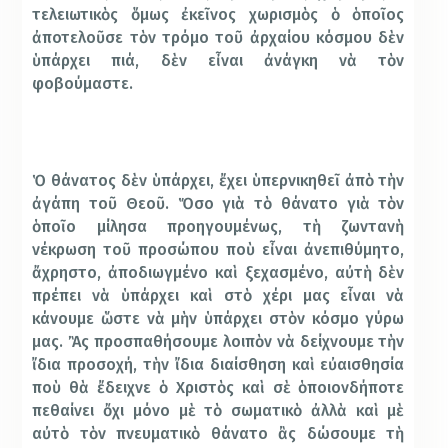
τελειωτικὸς ὅμως ἐκεῖνος χωρισμὸς ὁ ὁποῖος
ἀποτελοῦσε τὸν τρόμο τοῦ ἀρχαίου κόσμου δὲν
ὑπάρχει πιά, δὲν εἶναι ἀνάγκη νὰ τὸν
φοβούμαστε.
Ὁ θάνατος δὲν ὑπάρχει, ἔχει ὑπερνικηθεῖ ἀπὸ τὴν
ἀγάπη τοῦ Θεοῦ. Ὅσο γιὰ τὸ θάνατο γιὰ τὸν
ὁποῖο μίλησα προηγουμένως, τὴ ζωντανὴ
νέκρωση τοῦ προσώπου ποὺ εἶναι ἀνεπιθύμητο,
ἄχρηστο, ἀποδιωγμένο καὶ ξεχασμένο, αὐτὴ δὲν
πρέπει νὰ ὑπάρχει καὶ στὸ χέρι μας εἶναι νὰ
κάνουμε ὥστε νὰ μὴν ὑπάρχει στὸν κόσμο γύρω
μας. Ἂς προσπαθήσουμε λοιπὸν νὰ δείχνουμε τὴν
ἴδια προσοχή, τὴν ἴδια διαίσθηση καὶ εὐαισθησία
ποὺ θὰ ἔδειχνε ὁ Χριστὸς καὶ σὲ ὁποιονδήποτε
πεθαίνει ὄχι μόνο μὲ τὸ σωματικὸ ἀλλὰ καὶ μὲ
αὐτὸ τὸν πνευματικὸ θάνατο ἂς δώσουμε τὴ