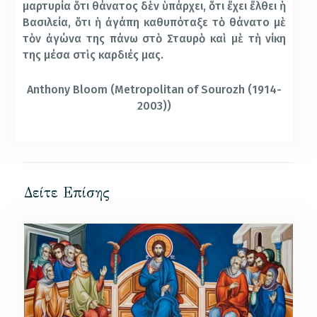
μαρτυρία ὅτι θάνατος δὲν ὑπάρχει, ὅτι ἔχει ἔλθει ἡ
Βασιλεία, ὅτι ἡ ἀγάπη καθυπόταξε τὸ θάνατο μὲ
τὸν ἀγώνα της πάνω στὸ Σταυρὸ καὶ μὲ τὴ νίκη
της μέσα στὶς καρδιές μας.
Anthony Bloom (Metropolitan of Sourozh (1914-
2003))
Δείτε Επίσης