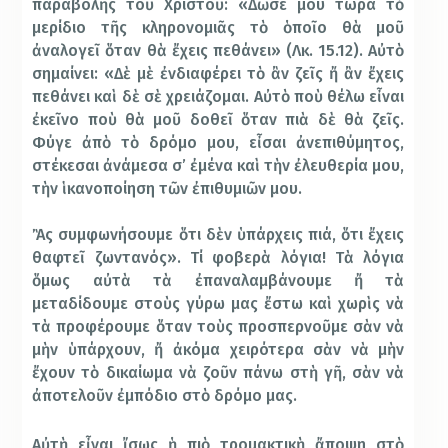
παραβολῆς τοῦ Χριστοῦ: «Δῶσε μου τώρα τὸ
μερίδιο τῆς κληρονομιᾶς τὸ ὁποῖο θὰ μοῦ
ἀναλογεῖ ὅταν θὰ ἔχεις πεθάνει» (Λκ. 15.12). Αὐτὸ
σημαίνει: «Δὲ μὲ ἐνδιαφέρει τὸ ἂν ζεῖς ἤ ἂν ἔχεις
πεθάνει καὶ δὲ σὲ χρειάζομαι. Αὐτὸ ποὺ θέλω εἶναι
ἐκεῖνο ποὺ θὰ μοῦ δοθεῖ ὅταν πιὰ δὲ θὰ ζεῖς.
Φύγε ἀπὸ τὸ δρόμο μου, εἶσαι ἀνεπιθύμητος,
στέκεσαι ἀνάμεσα σ’ ἐμένα καὶ τὴν ἐλευθερία μου,
τὴν ἱκανοποίηση τῶν ἐπιθυμιῶν μου.
Ἂς συμφωνήσουμε ὅτι δὲν ὑπάρχεις πιά, ὅτι ἔχεις
θαφτεῖ ζωντανός». Τί φοβερὰ λόγια! Τὰ λόγια
ὅμως αὐτὰ τὰ ἐπαναλαμβάνουμε ἤ τὰ
μεταδίδουμε στοὺς γύρω μας ἔστω καὶ χωρὶς νὰ
τὰ προφέρουμε ὅταν τοὺς προσπερνοῦμε σὰν νὰ
μὴν ὑπάρχουν, ἤ ἀκόμα χειρότερα σὰν νὰ μὴν
ἔχουν τὸ δικαίωμα νὰ ζοῦν πάνω στὴ γῆ, σὰν νὰ
ἀποτελοῦν ἐμπόδιο στὸ δρόμο μας.
Αὐτὴ εἶναι ἴσως ἡ πιὸ τρομακτικὴ ἄποψη στὸ