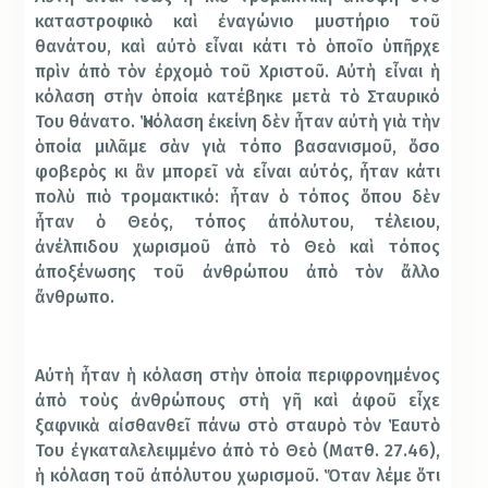
καταστροφικὸ καὶ ἐναγώνιο μυστήριο τοῦ
θανάτου, καὶ αὐτὸ εἶναι κάτι τὸ ὁποῖο ὑπῆρχε
πρὶν ἀπὸ τὸν ἐρχομὸ τοῦ Χριστοῦ. Αὐτὴ εἶναι ἡ
κόλαση στὴν ὁποία κατέβηκε μετὰ τὸ Σταυρικό
Του θάνατο. Ἡ κόλαση ἐκείνη δὲν ἦταν αὐτὴ γιὰ τὴν
ὁποία μιλᾶμε σὰν γιὰ τόπο βασανισμοῦ, ὅσο
φοβερὸς κι ἂν μπορεῖ νὰ εἶναι αὐτός, ἦταν κάτι
πολὺ πιὸ τρομακτικό: ἦταν ὁ τόπος ὅπου δὲν
ἦταν ὁ Θεός, τόπος ἀπόλυτου, τέλειου,
ἀνέλπιδου χωρισμοῦ ἀπὸ τὸ Θεὸ καὶ τόπος
ἀποξένωσης τοῦ ἀνθρώπου ἀπὸ τὸν ἄλλο
ἄνθρωπο.
Αὐτὴ ἦταν ἡ κόλαση στὴν ὁποία περιφρονημένος
ἀπὸ τοὺς ἀνθρώπους στὴ γῆ καὶ ἀφοῦ εἶχε
ξαφνικὰ αἰσθανθεῖ πάνω στὸ σταυρὸ τὸν Ἑαυτὸ
Του ἐγκαταλελειμμένο ἀπὸ τὸ Θεὸ (Ματθ. 27.46),
ἡ κόλαση τοῦ ἀπόλυτου χωρισμοῦ. Ὅταν λέμε ὅτι