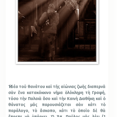
Ἡ ἰδέα τοῦ θανάτου καὶ τῆς αἰώνιας ζωῆς διαπερνᾶ
σὰν ἕνα κατακόκκινο νῆμα ὁλόκληρη τὴ Γραφή,
τόσο τὴν Παλαιὰ ὅσο καὶ τὴν Καινὴ Διαθήκη καὶ ὁ
θάνατος μᾶς παρουσιάζεται σὰν κάτι τὸ
παράλογο, τὸ ἄσκοπο, κάτι τὸ ὁποῖο δὲ θὰ
ἔπρεπε νὰ ὑπάρχει. Ὁ Ἀπ. Παῦλος μᾶς λέει (1