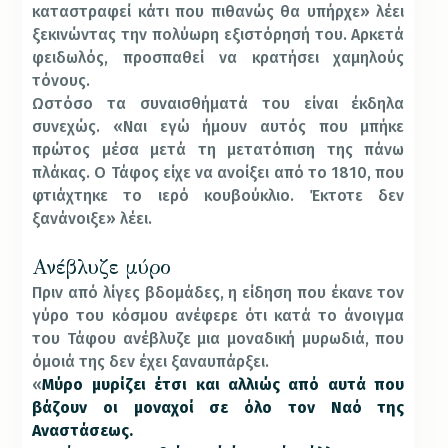
καταστραφεί κάτι που πιθανώς θα υπήρχε» λέει
ξεκινώντας την πολύωρη εξιστόρησή του. Αρκετά
φειδωλός, προσπαθεί να κρατήσει χαμηλούς
τόνους.
Ωστόσο τα συναισθήματά του είναι έκδηλα
συνεχώς. «Ναι εγώ ήμουν αυτός που μπήκε
πρώτος μέσα μετά τη μετατόπιση της πάνω
πλάκας. Ο Τάφος είχε να ανοίξει από το 1810, που
φτιάχτηκε το ιερό κουβούκλιο. Έκτοτε δεν
ξανάνοιξε» λέει.
Ανέβλυζε μύρο
Πριν από λίγες βδομάδες, η είδηση που έκανε τον
γύρο του κόσμου ανέφερε ότι κατά το άνοιγμα
του Τάφου ανέβλυζε μια μοναδική μυρωδιά, που
όμοιά της δεν έχει ξαναυπάρξει.
«
Μύρο μυρίζει έτσι και αλλιώς από αυτά που
βάζουν οι μοναχοί σε όλο τον Ναό της
Αναστάσεως.