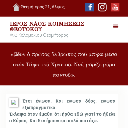
Θεομήτορος 21, Άλιμος
ΙΕΡΌΣ ΝΑΌΣ ΚΟΙΜΉΣΕΩΣ
ΘΕΟΤΌΚΟΥ
Άνω Καλαμακίου Θεομήτορος
«Ἤμουν ὁ πρῶτος ἄνθρωπος πού μπῆκε μέσα
στόν Τάφο τοῦ Χριστοῦ. Ναί, μύριζε μῦρο
παντοῦ».
Έτσι ένιωσα. Και ένιωσα δέος, ένιωσα
εξωπραγματικά.
Έκλαψα όταν έμαθα ότι ήρθα εδώ γιατί το ήθελε
ο Κύριος. Και δεν ήμουν και πολύ πιστός».