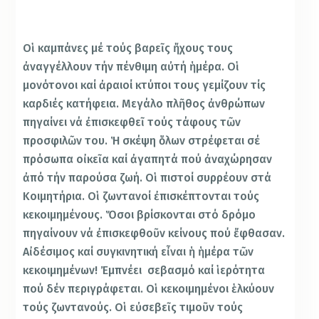
Οἱ καμπάνες μέ τούς βαρεῖς ἤχους τους
ἀναγγέλλουν τήν πένθιμη αὐτή ἡμέρα. Οἱ
μονότονοι καί ἀραιοί κτύποι τους γεμίζουν τίς
καρδιές κατήφεια. Μεγάλο πλῆθος ἀνθρώπων
πηγαίνει νά ἐπισκεφθεῖ τούς τάφους τῶν
προσφιλῶν του. Ἡ σκέψη ὅλων στρέφεται σέ
πρόσωπα οἰκεῖα καί ἀγαπητά πού ἀναχώρησαν
ἀπό τήν παρούσα ζωή. Οἱ πιστοί συρρέουν στά
Κοιμητήρια. Οἱ ζωντανοί ἐπισκέπτονται τούς
κεκοιμημένους. Ὅσοι βρίσκονται στό δρόμο
πηγαίνουν νά ἐπισκεφθοῦν κείνους πού ἔφθασαν.
Αἰδέσιμος καί συγκινητική εἶναι ἡ ἡμέρα τῶν
κεκοιμημένων! Ἐμπνέει σεβασμό καί ἱερότητα
πού δέν περιγράφεται. Οἱ κεκοιμημένοι ἑλκύουν
τούς ζωντανούς. Οἱ εὐσεβεῖς τιμοῦν τούς