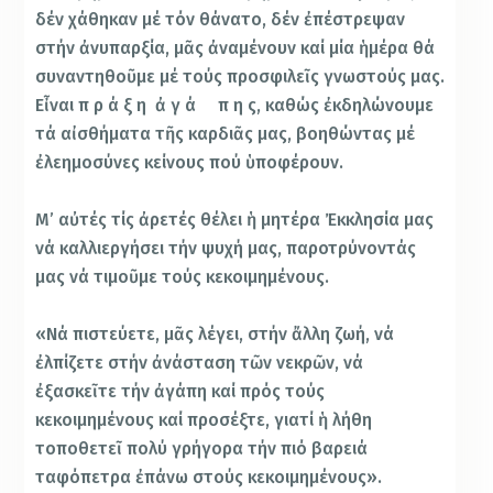
δέν χάθηκαν μέ τόν θάνατο, δέν ἐπέστρεψαν
στήν ἀνυπαρξία, μᾶς ἀναμένουν καί μία ἡμέρα θά
συναντηθοῦμε μέ τούς προσφιλεῖς γνωστούς μας.
Εἶναι π ρ ά ξ η ἀ γ ά π η ς, καθώς ἐκδηλώνουμε
τά αἰσθήματα τῆς καρδιᾶς μας, βοηθώντας μέ
ἐλεημοσύνες κείνους πού ὑποφέρουν.
Μ’ αὐτές τίς ἀρετές θέλει ἡ μητέρα Ἐκκλησία μας
νά καλλιεργήσει τήν ψυχή μας, παροτρύνοντάς
μας νά τιμοῦμε τούς κεκοιμημένους.
«Νά πιστεύετε, μᾶς λέγει, στήν ἄλλη ζωή, νά
ἐλπίζετε στήν ἀνάσταση τῶν νεκρῶν, νά
ἐξασκεῖτε τήν ἀγάπη καί πρός τούς
κεκοιμημένους καί προσέξτε, γιατί ἡ λήθη
τοποθετεῖ πολύ γρήγορα τήν πιό βαρειά
ταφόπετρα ἐπάνω στούς κεκοιμημένους».