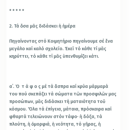
* * * * *
2. Τά ὅσα μᾶς διδάσκει ἡ ἡμέρα
Πηγαίνοντας στό Κοιμητήριο πηγαίνουμε σέ ἕνα
μεγάλο καί καλό σχολεῖο. Ἐκεῖ τό κάθε τί μᾶς
κηρύττει, τό κάθε τί μᾶς ὑπενθυμίζει κάτι.
α΄. Ὁ τ ά φ ο ς μέ τά ἄσπρα καί κρύα μάρμαρά
του πού σκεπάζει τά σώματα τῶν προσφιλῶν μας
προσώπων, μᾶς διδάσκει τή ματαιότητα τοῦ
κόσμου. Ὅλα τά ἐπίγεια, μάταια, πρόσκαιρα καί
φθαρτά τελειώνουν στόν τάφο· ἡ δόξα, τά
πλούτη, ἡ ὀμορφιά, ἡ νεότητα, τό γῆρας, ἡ