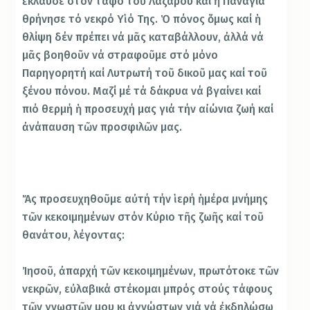
ἔκλαυσε στόν τάφο τοῦ Λαζάρου καί ἡ Παναγία
θρήνησε τό νεκρό Υἱό Της. Ὁ πόνος ὅμως καί ἡ
θλίψη δέν πρέπει νά μᾶς καταβάλλουν, ἀλλά νά
μᾶς βοηθοῦν νά στραφοῦμε στό μόνο
Παρηγορητή καί Λυτρωτή τοῦ δικοῦ μας καί τοῦ
ξένου πόνου. Μαζί μέ τά δάκρυα νά βγαίνει καί
πιό θερμή ἡ προσευχή μας γιά τήν αἰώνια ζωή καί
ἀνάπαυση τῶν προσφιλῶν μας.
Ἄς προσευχηθοῦμε αὐτή τήν ἱερή ἡμέρα μνήμης
τῶν κεκοιμημένων στόν Κύριο τῆς ζωῆς καί τοῦ
θανάτου, λέγοντας:
Ἰησοῦ, ἀπαρχή τῶν κεκοιμημένων, πρωτότοκε τῶν
νεκρῶν, εὐλαβικά στέκομαι μπρός στούς τάφους
τῶν γνωστῶν μου κι ἀγνώστων γιά νά ἐκδηλώσω