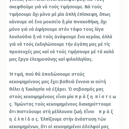
σκεφθοῦμε γιά νά τούς τιμήσουμε. Νά τούς
τιμήσουμε ὄχι μόνο μέ μία ἁπλή ἐπίσκεψη, ὅπως
κάνουμε σέ ἕνα μουσεῖο ἤ μία πινακοθήκη, ὄχι
μόνο γιά νά ἀφήσουμε στόν τάφο τους λίγα
λουλούδια ἤ νά τούς ἀνάψουμε ἕνα κεράκι, ἀλλά
γιά νά τούς ἐκδηλώσουμε τήν ἀγάπη μας μέ τίς
προσευχές μας καί νά τούς τιμήσουμε μέ τά καλά
μας ἔργα ἐλεημοσύνης καί φιλαλληλίας.
Ἡ τιμή, πού θά ἀποδώσουμε στούς
κεκοιμημένους μας ἔχει βαθειά ἔννοια κι αὐτή
θέλει ἡ Ἐκκλησία νά ἐξάρει. Ὁ σεβασμός μας
στούς κεκοιμημένους εἶναι μία π ρ ά ξ η π ί σ τ ε ω
ς. Τιμώντας τούς κεκοιμημένους διακηρύττουμε
ὅτι πιστεύουμε στή μέλλουσα ζωή. Εἶναι π ρ ά ξ
η ἐ λ π ί δ α ς. Ἐλπίζουμε στήν ἀνάσταση τῶν
κεκοιμημένων, ὅτι οἱ κεκοιμημένοι ἀδελφοί μας