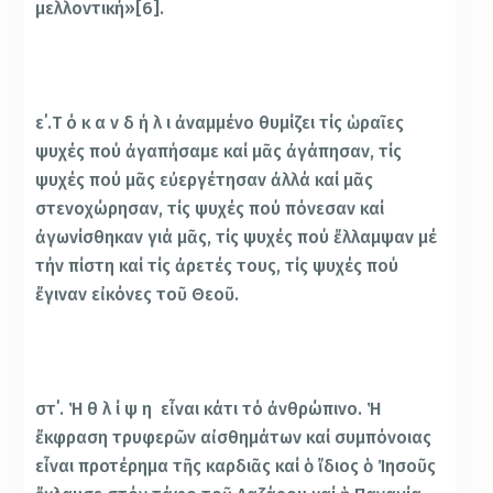
μελλοντική»[6].
ε΄.Τ ό κ α ν δ ή λ ι ἀναμμένο θυμίζει τίς ὡραῖες
ψυχές πού ἀγαπήσαμε καί μᾶς ἀγάπησαν, τίς
ψυχές πού μᾶς εὐεργέτησαν ἀλλά καί μᾶς
στενοχώρησαν, τίς ψυχές πού πόνεσαν καί
ἀγωνίσθηκαν γιά μᾶς, τίς ψυχές πού ἔλλαμψαν μέ
τήν πίστη καί τίς ἀρετές τους, τίς ψυχές πού
ἔγιναν εἰκόνες τοῦ Θεοῦ.
στ΄. Ἡ θ λ ί ψ η εἶναι κάτι τό ἀνθρώπινο. Ἡ
ἔκφραση τρυφερῶν αἰσθημάτων καί συμπόνοιας
εἶναι προτέρημα τῆς καρδιᾶς καί ὁ ἴδιος ὁ Ἰησοῦς