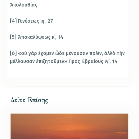
Ἀκολουθίας
[4] Γενέσεως ιη΄, 27
[5] Ἀποκαλύψεως κ΄, 14
[6] «οὐ γὰρ ἔχομεν ὧδε μένουσαν πόλιν, ἀλλὰ τὴν
μέλλουσαν ἐπιζητοῦμεν» Πρός Ἑβραίους ιγ΄, 14
Δείτε Επίσης