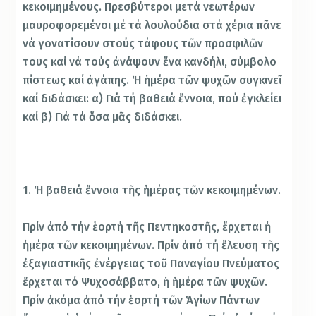
κεκοιμημένους. Πρεσβύτεροι μετά νεωτέρων
μαυροφορεμένοι μέ τά λουλούδια στά χέρια πᾶνε
νά γονατίσουν στούς τάφους τῶν προσφιλῶν
τους καί νά τούς ἀνάψουν ἕνα κανδήλι, σύμβολο
πίστεως καί ἀγάπης. Ἡ ἡμέρα τῶν ψυχῶν συγκινεῖ
καί διδάσκει: α) Γιά τή βαθειά ἔννοια, πού ἐγκλείει
καί β) Γιά τά ὅσα μᾶς διδάσκει.
1. Ἡ βαθειά ἔννοια τῆς ἡμέρας τῶν κεκοιμημένων.
Πρίν ἀπό τήν ἑορτή τῆς Πεντηκοστῆς, ἔρχεται ἡ
ἡμέρα τῶν κεκοιμημένων. Πρίν ἀπό τή ἔλευση τῆς
ἐξαγιαστικῆς ἐνέργειας τοῦ Παναγίου Πνεύματος
ἔρχεται τό Ψυχοσάββατο, ἡ ἡμέρα τῶν ψυχῶν.
Πρίν ἀκόμα ἀπό τήν ἑορτή τῶν Ἁγίων Πάντων