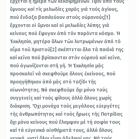
ἔρχεται ἡ ἡμέρα τῶν κεκοιμημένων. Πρίν ἀπό τούς
ὕμνους καί τίς μελωδίες χαρᾶς γιά τούς ἁγίους,
πού ἔνδοξα βασιλεύουν στούς οὐρανούς[1]
ἔρχονται οἱ ὕμνοι καί οἱ μελωδίες λύπης γιά
κείνους πού ἔφυγαν ἀπό τόν παρόντα κόσμο. Ἡ
Ἐκκλησία, μητέρα ὅλων τῶν λυτρωμένων ἀπό τό
αἷμα τοῦ Χριστοῦ[2] σκέπτεται ὅλα τά παιδιά της
καί κεῖνα πού βρίσκονται στόν οὐρανό καί κεῖνα,
πού ἀγωνίζονται στή γῆ. Ἡ Ἐκκλησία μᾶς
προσκαλεῖ νά σκεφθοῦμε ὅλους ἐκείνους, πού
προηγήθηκαν ἀπό μᾶς στό ταξίδι τῆς
αἰωνιότητας. Νά σκεφθοῦμε ὄχι μόνο τούς
συγγενεῖς καί τούς φίλους ἀλλά ὅλους χωρίς
διάκριση. Ὄχι μονάχα τούς μεγάλους εὐεργέτες
τῆς ἀνθρωπότητας καί τούς ἥρωες τῆς Πατρίδας
ὄχι μόνο κείνους πού ἔλαμψαν μέ τή σοφία τους
καί τά εὐγενικά αἰσθήματά τους, ἀλλά ὅλους
γενικά, γιατί ὅλοι εἶναι ἀδελφοί μας. Νά τούς