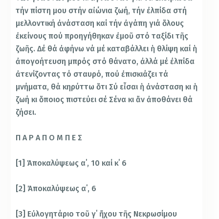
τήν πίστη μου στήν αἰώνια ζωή, τήν ἐλπίδα στή
μελλοντική ἀνάσταση καί τήν ἀγάπη γιά ὅλους
ἐκείνους πού προηγήθηκαν ἐμοῦ στό ταξίδι τῆς
ζωῆς. Δέ θά ἀφήνω νά μέ καταβάλλει ἡ θλίψη καί ἡ
ἀπογοήτευση μπρός στό θάνατο, ἀλλά μέ ἐλπίδα
ἀτενίζοντας τό σταυρό, πού ἐπισκιάζει τά
μνήματα, θά κηρύττω ὅτι Σύ εἶσαι ἡ ἀνάσταση κι ἡ
ζωή κι ὅποιος πιστεύει σέ Σένα κι ἄν ἀποθάνει θά
ζήσει.
Π Α Ρ Α Π Ο Μ Π Ε Σ
[1] Ἀποκαλύψεως α΄, 10 καί κ΄ 6
[2] Ἀποκαλύψεως α΄, 6
[3] Εὐλογητάριο τοῦ γ΄ ἤχου τῆς Νεκρωσίμου