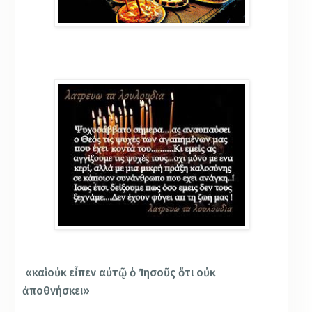
«καὶ οὐκ εἶπεν αὐτῷ ὁ Ἰησοῦς ὅτι οὐκ
ἀποθνήσκει»