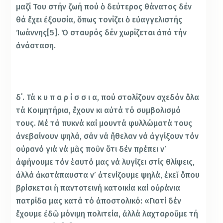
μαζί Του στήν ζωή πού ὁ δεύτερος θάνατος δέν
θά ἔχει ἐξουσία, ὅπως τονίζει ὁ εὐαγγελιστής
Ἰωάννης[5]. Ὁ σταυρός δέν χωρίζεται ἀπό τήν
ἀνάσταση.
δ΄. Τά κ υ π α ρ ί σ σ ι α, πού στολίζουν σχεδόν ὅλα
τά Κοιμητήρια, ἔχουν κι αὐτά τό συμβολισμό
τους. Μέ τά πυκνά καί μουντά φυλλώματά τους
ἀνεβαίνουν ψηλά, σάν νά ἤθελαν νά ἀγγίξουν τόν
οὐρανό γιά νά μᾶς ποῦν ὅτι δέν πρέπει ν’
ἀφήνουμε τόν ἑαυτό μας νά λυγίζει στίς θλίψεις,
ἀλλά ἀκατάπαυστα ν’ ἀτενίζουμε ψηλά, ἐκεῖ ὅπου
βρίσκεται ἡ παντοτεινή κατοικία καί οὐράνια
πατρίδα μας κατά τό ἀποστολικό: «Γιατί δέν
ἔχουμε ἐδῶ μόνιμη πολιτεία, ἀλλά λαχταροῦμε τή