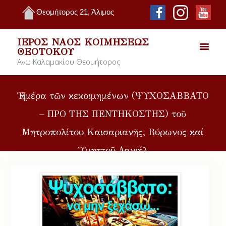
Θεομήτορος 21, Άλιμος
ΙΕΡΌΣ ΝΑΌΣ ΚΟΙΜΉΣΕΩΣ
ΘΕΟΤΌΚΟΥ
Άνω Καλαμακίου Θεομήτορος
Ἡ ἡμέρα τῶν κεκοιμημένων (ΨΥΧΟΣΑΒΒΑΤΟ
– ΠΡΟ ΤΗΣ ΠΕΝΤΗΚΟΣΤΗΣ) τοῦ
Μητροπολίτου Καισαριανῆς, Βύρωνος καί
Ὑμηττοῦ Δανιήλ