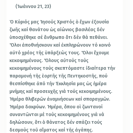
(Ἰωάννου 21, 23)
Ὁ Κύριός μας Ἰησοῦς Χριστός ὁ ἔχων ἐξουσία
ζωῆς καί θανάτου ὡς αἰώνιος βασιλέας δέν
ὑποσχέθηκε σέ ἄνθρωπο ὅτι δέν θά πεθάνει.
Ὅλοι ἀποθνήσκουν καί ἐκπληρώνουν τό κοινό
αὐτό χρέος τῆς ὑπάρξεώς τους. Ὅλοι ἔχουμε
κεκοιμημένους. Ὅλους αὐτούς τούς
κεκοιμημένους τούς σκεπτόμαστε ἰδιαίτερα τήν
παραμονή τῆς ἑορτῆς τῆς Πεντηκοστῆς, πού
θεσπίσθηκε ἀπό τήν Ἐκκλησία μας ὡς ἡμέρα
μνήμης καί προσευχῆς γιά τούς κεκοιμημένους.
Ἡμέρα θλιβερῶν ἀναμνήσεων καί σπαραγμῶν.
Ἡμέρα δακρύων. Ἡμέρα, ὅπου οἱ ζωντανοί
συναντῶνται μέ τούς κεκοιμημένους γιά νά
δηλώσουν, ὅτι ὁ θάνατος δέν σπάζει τούς
δεσμούς τοῦ αἵματος καί τῆς ἀγάπης.