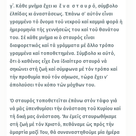
γ΄. Κάθε μνῆμα ἔχει κι ἕ ν α σ τ α υ ρ ό, σύμβολο
ἐλπίδας κι ἀναστάσεως. Ἐπάνω σ’ αὐτόν εἶναι
γραμμένο τό ὄνομα τοῦ νεκροῦ καί καμμιά φορά ἡ
ἡμερομηνία τῆς γεννήσεώς του καί τοῦ θανάτου
του. Σέ κάθε μνῆμα κι ὁ σταυρός εἶναι
διαφορετικός καί τά γράμματα μέ ἄλλο τρόπο
γραμμένα καί τοποθετημένα. Σύμβολο κι αὐτό,
ὅτι ὁ καθένας εἶχε ἕνα ἰδιαίτερο σταυρό νά
σηκώνει στή ζωή καί σύμφωνα μέ τόν τρόπο καί
τήν προθυμία πού τόν σήκωσε, τώρα ἔχει ν’
ἀπολαύσει τόν κόπο τῶν μόχθων του.
Ὁ σταυρός τοποθετεῖται ἐπάνω στόν τάφο γιά
νά μᾶς ὑπενθυμίσει τήν ἀνάσταση τοῦ Κυρίου καί
τή δική μας ἀνάσταση. Ἄν ἐμεῖς σταυρωθήκαμε
στή ζωή μέ τόν Χριστό, πεθάναμε ὡς πρός τήν
ἁμαρτία μαζί Του, θά συναναστηθοῦμε μία ἡμέρα