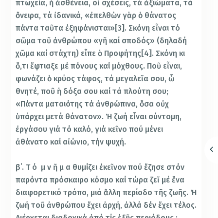
πτωχεία, ἡ ἀσθένεια, οἱ σχέσεις, τά ἀξιώματα, τά
ὄνειρα, τά ἰδανικά, «ἐπελθὼν γὰρ ὁ θάνατος
πάντα ταῦτα ἐξηφάνισται»[3]. Σκόνη εἶναι τό
σῶμα τοῦ ἀνθρώπου «γῆ καί σποδός» (δηλαδή
χῶμα καί στάχτη) εἶπε ὁ Προφήτης[4]. Σκόνη κι
ὅ,τι ἔφτιαξε μέ πόνους καί μόχθους. Ποῦ εἶναι,
φωνάζει ὁ κρύος τάφος, τά μεγαλεῖα σου, ὦ
θνητέ, ποῦ ἡ δόξα σου καί τά πλούτη σου;
«Πάντα ματαιότης τά ἀνθρώπινα, ὅσα οὐχ
ὑπάρχει μετά θάνατον». Ἡ ζωή εἶναι σύντομη,
ἐργάσου γιά τό καλό, γιά κεῖνο πού μένει
ἀθάνατο καί αἰώνιο, τήν ψυχή.
β΄. Τ ό μ ν ῆ μ α θυμίζει ἐκεῖνον πού ἔζησε στόν
παρόντα πρόσκαιρο κόσμο καί τώρα ζεῖ μέ ἕνα
διαφορετικό τρόπο, μιά ἄλλη περίοδο τῆς ζωῆς. Ἡ
ζωή τοῦ ἀνθρώπου ἔχει ἀρχή, ἀλλά δέν ἔχει τέλος.
Διέρχεται διαδοχικά ἀπό τίς ἑξῆς περιόδους :