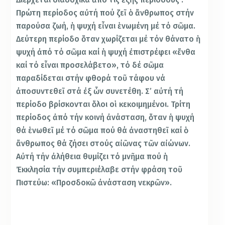
Πρώτη περίοδος αὐτή πού ζεῖ ὁ ἄνθρωπος στήν
παρούσα ζωή, ἡ ψυχή εἶναι ἑνωμένη μέ τό σῶμα.
Δεύτερη περίοδο ὅταν χωρίζεται μέ τόν θάνατο ἡ
ψυχή ἀπό τό σῶμα καί ἡ ψυχή ἐπιστρέφει «ἔνθα
καί τό εἶναι προσελάβετο», τό δέ σῶμα
παραδίδεται στήν φθορά τοῦ τάφου νά
ἀποσυντεθεῖ στά ἐξ ὧν συνετέθη. Σ’ αὐτή τή
περίοδο βρίσκονται ὅλοι οἱ κεκοιμημένοι. Τρίτη
περίοδος ἀπό τήν κοινή ἀνάσταση, ὅταν ἡ ψυχή
θά ἑνωθεῖ μέ τό σῶμα πού θά ἀναστηθεῖ καί ὁ
ἄνθρωπος θά ζήσει στούς αἰῶνας τῶν αἰώνων.
Αὐτή τήν ἀλήθεια θυμίζει τό μνῆμα πού ἡ
Ἐκκλησία τήν συμπεριέλαβε στήν φράση τοῦ
Πιστεύω: «Προσδοκῶ ἀνάσταση νεκρῶν».