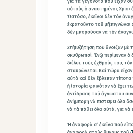
γιὰ τὰ γεγονότα ποὺ εἶχαν συ
αὐτοὺς ὁ ἀναστημένος Χριστὸ
Ὡστόσο, ἐκεῖνοι δὲν τὸν ἀνα
ἐκρατοῦντο τοῦ μὴ ἐπιγνώναι 
δὲν μποροῦσαν νὰ τὸν ἀναγν
Στὴ συζήτηση ποὺ ἄνοιξαν μὲ
σκυθρωποί. Ἐνῷ περίμεναν ὁ 
διέλυε τοὺς ἐχθρούς του, τὸν
σταυρώνεται. Καὶ τώρα εἶχαν 
αὐτὰ καὶ δὲν ἔβλεπαν τίποτα 
ἡ ἱστορία φαινόταν νὰ ἔχει τε
ἀντίδραση τοῦ ἄγνωστου συνο
ἀνήμπορη νὰ πιστέψει ὅλα ὅσα
νὰ τὰ πάθει ὅλα αὐτὰ, γιὰ νὰ 
Ἡ ἀναφορὰ σ’ ἐκεῖνα ποὺ εἶπ
ἀναφορὰ στοὺς ὕμνους τοῦ
Π