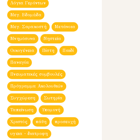
Λόγια Γερόντων
Μεγ. Βδομἀδα
Μεγ. Σαρακοστή
Μετάνοια
Μνημόσυνα
Νηστεία
Οικογένεια
Πίστη
Παιδί
Παναγία
Πνευματικές συμβουλές
Πρόγραμμα Ακολουθιών
Συγχώρεση
Σωτηρία
Ταπείνωση
Υπομονή
Χριστός
πάθη
προσευχή
υγεια - διατροφη