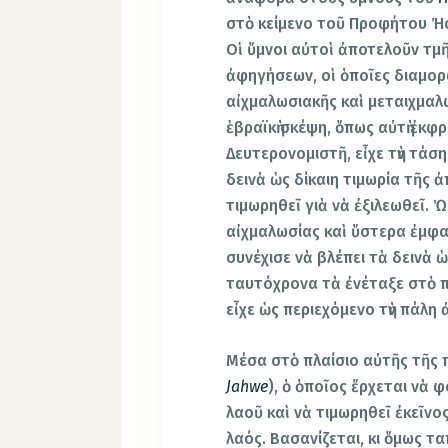
στὸ κείμενο τοῦ Προφήτου Ἠσαΐ
Οἱ ὕμνοι αὐτοὶ ἀποτελοῦν τμ
ἀφηγήσεων, οἱ ὁποῖες διαμορ
αἰχμαλωσιακῆς καὶ μεταιχμαλ
ἑβραϊκὴ σκέψη, ὅπως αὐτὴ ἐκφ
Δευτερονομιστῆ, εἶχε τὴν τάση
δεινὰ ὡς δίκαιη τιμωρία τῆς 
τιμωρηθεῖ γιὰ νὰ ἐξιλεωθεῖ. 
αἰχμαλωσίας καὶ ὕστερα ἐμφαν
συνέχισε νὰ βλέπει τὰ δεινὰ ὡ
ταυτόχρονα τὰ ἐνέταξε στὸ π
εἶχε ὡς περιεχόμενο τὴν πάλη
Μέσα στὸ πλαίσιο αὐτῆς τῆς 
Jahwe
), ὁ ὁποῖος ἔρχεται νὰ 
λαοῦ καὶ νὰ τιμωρηθεῖ ἐκεῖνος
λαός. Βασανίζεται, κι ὅμως τ