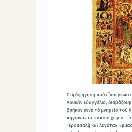
Στὴν ἀφήγηση ποὺ εἶναι γνωστ
Λουκᾶν Εὐαγγέλιο, διαβάζουμε
βρῆκαν κενὸ τὸ μνημεῖο τοῦ 
πήγαιναν σὲ κάποιο χωριό, τὸ 
Ἱερουσαλὴμ καὶ λεγόταν Ἐμμα