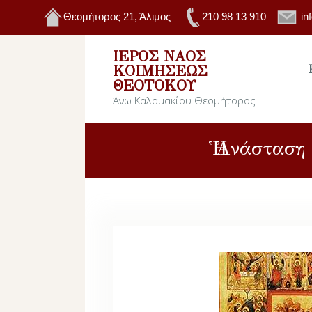
Θεομήτορος 21, Άλιμος
210 98 13 910
in
ΙΕΡΌΣ ΝΑΌΣ
ΚΟΙΜΉΣΕΩΣ
ΘΕΟΤΌΚΟΥ
Άνω Καλαμακίου Θεομήτορος
Ἡ Ἀνάστα