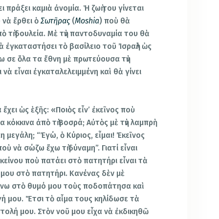
ει πράξει καμιὰ ἀνομία. Ἡ ζωὴ του γίνεται
 νὰ ἔρθει ὁ
Σωτῆρας
(
Moshia
) ποὺ θὰ
 τὴ δουλεία. Μὲ τὴν παντοδυναμία του θὰ
ὰ ἐγκαταστήσει τὸ βασίλειο τοῦ Ἰσραὴλ ὡς
ω σε ὅλα τα ἔθνη μὲ πρωτεύουσα τὴν
νὰ εἶναι ἐγκαταλελειμμένη καὶ θὰ γίνει
χει ὡς ἑξῆς: «Ποιὸς εἶν’ ἐκεῖνος ποὺ
α κόκκινα ἀπὸ τὴ Βοσρά; Αὐτὸς μὲ τὴν λαμπρὴ
 μεγάλη; “Ἐγώ, ὁ Κύριος, εἶμαι! Ἐκεῖνος
ὺ νὰ σώζω ἔχω τὴ δύναμη”. Γιατί εἶναι
ἐκείνου ποὺ πατάει στὸ πατητήρι εἶναι τὰ
μου στὸ πατητήρι. Κανένας δὲν μὲ
άνω στὸ θυμό μου τοὺς ποδοπάτησα καὶ
γή μου. Ἔτσι τὸ αἷμα τους κηλίδωσε τὰ
στολή μου. Στὸν νοῦ μου εἶχα νὰ ἐκδικηθῶ