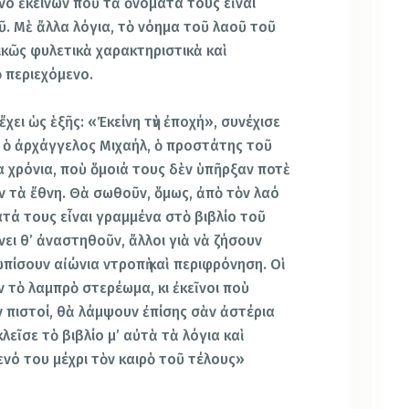
νο ἐκείνων ποὺ τὰ ὀνόματά τους εἶναι
ῦ. Μὲ ἄλλα λόγια, τὸ νόημα τοῦ λαοῦ τοῦ
ικῶς φυλετικὰ χαρακτηριστικὰ καὶ
 περιεχόμενο.
χει ὡς ἑξῆς: «Ἐκείνη τὴν ἐποχή», συνέχισε
 ὁ ἀρχάγγελος Μιχαήλ, ὁ προστάτης τοῦ
α χρόνια, ποὺ ὅμοιά τους δὲν ὑπῆρξαν ποτὲ
 τὰ ἔθνη. Θὰ σωθοῦν, ὅμως, ἀπὸ τὸν λαό
ατά τους εἶναι γραμμένα στὸ βιβλίο τοῦ
ει θ’ ἀναστηθοῦν, ἄλλοι γιὰ νὰ ζήσουν
τωπίσουν αἰώνια ντροπὴ καὶ περιφρόνηση. Οἱ
 τὸ λαμπρὸ στερέωμα, κι ἐκεῖνοι ποὺ
 πιστοί, θὰ λάμψουν ἐπίσης σὰν ἀστέρια
κλεῖσε τὸ βιβλίο μ’ αὐτὰ τὰ λόγια καὶ
νό του μέχρι τὸν καιρὸ τοῦ τέλους»