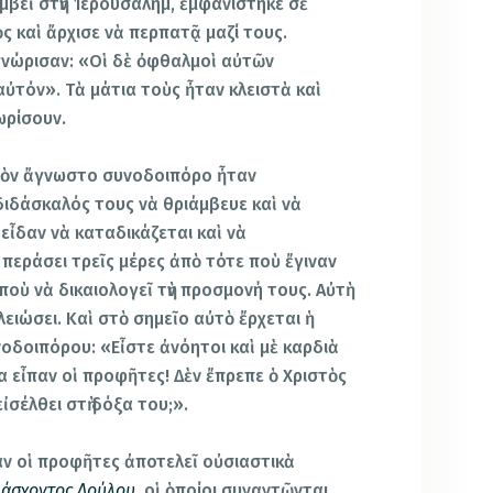
μβεῖ στὴν Ἱερουσαλήμ, ἐμφανίστηκε σὲ
ς καὶ ἄρχισε νὰ περπατᾷ μαζί τους.
γνώρισαν: «Οἱ δὲ ὀφθαλμοὶ αὐτῶν
αὐτόν». Τὰ μάτια τοὺς ἦταν κλειστὰ καὶ
ωρίσουν.
 τὸν ἄγνωστο συνοδοιπόρο ἦταν
διδάσκαλός τους νὰ θριάμβευε καὶ νὰ
 εἶδαν νὰ καταδικάζεται καὶ νὰ
περάσει τρεῖς μέρες ἀπὸ τότε ποὺ ἔγιναν
ποὺ νὰ δικαιολογεῖ τὴν προσμονή τους. Αὐτὴ
λειώσει. Καὶ στὸ σημεῖο αὐτὸ ἔρχεται ἡ
δοιπόρου: «Εἶστε ἀνόητοι καὶ μὲ καρδιὰ
 εἶπαν οἱ προφῆτες! Δὲν ἔπρεπε ὁ Χριστὸς
εἰσέλθει στὴ δόξα του;».
αν οἱ προφῆτες ἀποτελεῖ οὐσιαστικὰ
άσχοντος Δούλου
, οἱ ὁποίοι συναντῶνται