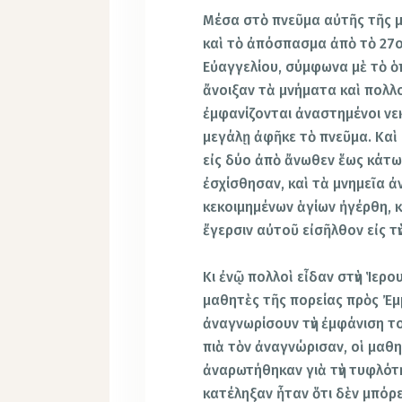
Μέσα στὸ πνεῦμα αὐτῆς τῆς μ
καὶ τὸ ἀπόσπασμα ἀπὸ τὸ 27
Εὐαγγελίου, σύμφωνα μὲ τὸ ὁ
ἄνοιξαν τὰ μνήματα καὶ πολλο
ἐμφανίζονται ἀναστημένοι νεκ
μεγάλῃ ἀφῆκε τὸ πνεῦμα. Καὶ
εἰς δύο ἀπὸ ἄνωθεν ἕως κάτω,
ἐσχίσθησαν, καὶ τὰ μνημεῖα 
κεκοιμημένων ἁγίων ἠγέρθη, κ
ἔγερσιν αὐτοῦ εἰσῆλθον εἰς τ
Κι ἐνῷ πολλοὶ εἶδαν στὴν Ἱερο
μαθητὲς τῆς πορείας πρὸς Ἐμ
ἀναγνωρίσουν τὴν ἐμφάνιση 
πιὰ τὸν ἀναγνώρισαν, οἱ μαθ
ἀναρωτήθηκαν γιὰ τὴν τυφλότ
κατέληξαν ἦταν ὅτι δὲν μπόρε