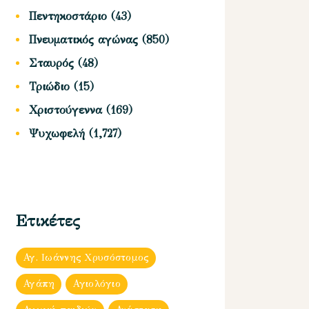
Πεντηκοστάριο
(43)
Πνευματικός αγώνας
(850)
Σταυρός
(48)
Τριώδιο
(15)
Χριστούγεννα
(169)
Ψυχωφελή
(1,727)
Ετικέτες
Αγ. Ιωάννης Χρυσόστομος
Αγάπη
Αγιολόγιο