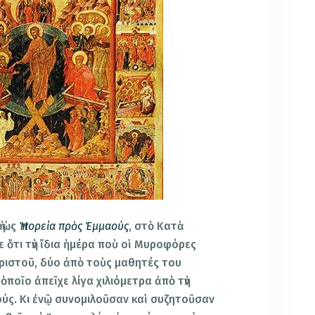
ὴ ὡς
Ἡ πορεία πρὸς Ἐμμαούς
, στὸ Κατὰ
 ὅτι τὴν ἴδια ἡμέρα ποὺ οἱ Μυροφόρες
Χριστοῦ, δύο ἀπὸ τοὺς μαθητές του
ὁποῖο ἀπεῖχε λίγα χιλιόμετρα ἀπὸ τὴν
ούς. Κι ἐνῷ συνομιλοῦσαν καὶ συζητοῦσαν