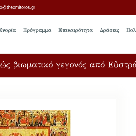
fo@theomitoros.gr
Ενορία
Πρόγραμμα
Επικαιρότητα
Δράσεις
Πολ
ση ὡς βιωματικό γεγονός από Εὐστρ