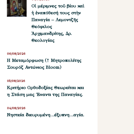
Οἱ μέριμνες τοῦ βίου καὶ
ἡ ἐναπόθεσή τους στὴν
Παναγία – Λεμοντζῆς
Θεόφιλος
Ἀρχιμανδρίτης, Δρ.
Θεολογίας
06/08/2026
Η Μεταμόρφωση († Μητροπολίτης
Σουρόζ Αντώνιος Bloom)
05/08/2026
Kριτήριο Oρθοδοξίας Θεωρείται και
η Στάση μας ΄Εναντι της Παναγίας.
04/08/2026
Νηστεία διευρυμένη…έξυπνη…αγία.