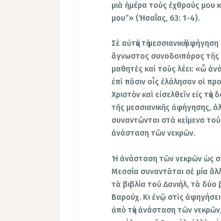
μιὰ ἡμέρα τοὺς ἐχθρούς μου κ
μου”» (Ἠσαΐας, 63: 1-4).
Σὲ αὐτὴν τὴ μεσσιανικὴ ἀφήγησ
ἄγνωστος συνοδοιπόρος τῆς 
μαθητὲς καὶ τοὺς λέει: «ὦ ἀν
ἐπὶ πᾶσιν οἷς ἐλάλησαν οἱ πρ
Χριστὸν καὶ εἰσελθεῖν εἰς τὴ
τῆς μεσσιανικῆς ἀφήγησης, ἀ
συναντῶνται στὰ κείμενα τοῦ 
ἀνάσταση τῶν νεκρῶν.
Ἡ ἀνάσταση τῶν νεκρῶν ὡς στ
Μεσσία συναντᾶται σὲ μία ἄλ
τὰ βιβλία τοῦ Δανιήλ, τὰ δύο
Βαρούχ. Κι ἐνῷ στὶς ἀφηγήσε
ἀπὸ τὴν ἀνάσταση τῶν νεκρῶν,