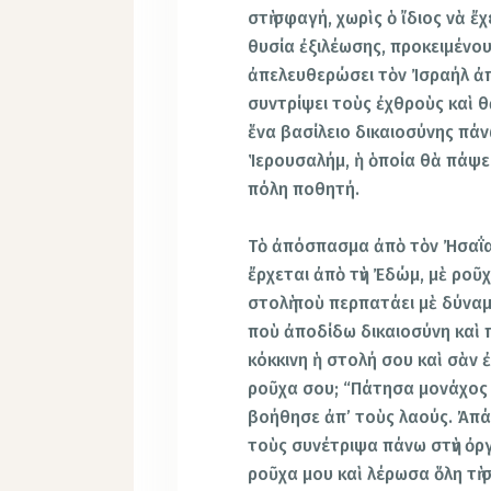
στὴ σφαγή, χωρὶς ὁ ἴδιος νὰ ἔχ
θυσία ἐξιλέωσης, προκειμένου
ἀπελευθερώσει τὸν Ἰσραήλ ἀπὸ
συντρίψει τοὺς ἐχθροὺς καὶ θ
ἕνα βασίλειο δικαιοσύνης πάν
Ἱερουσαλήμ, ἡ ὁποία θὰ πάψει 
πόλη ποθητή.
Τὸ ἀπόσπασμα ἀπὸ τὸν Ἠσαΐα ἔ
ἔρχεται ἀπὸ τὴν Ἐδώμ, μὲ ροῦχ
στολὴ ποὺ περπατάει μὲ δύναμη
ποὺ ἀποδίδω δικαιοσύνη καὶ πο
κόκκινη ἡ στολή σου καὶ σὰν 
ροῦχα σου; “Πάτησα μονάχος 
βοήθησε ἀπ’ τοὺς λαούς. Ἀπ
τοὺς συνέτριψα πάνω στὴν ὀρ
ροῦχα μου καὶ λέρωσα ὅλη τὴ 