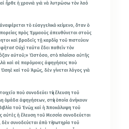
αὶ ἦρθε ἡ χρονιὰ γιὰ νὰ λυτρώσω τὸν λαό
η ἀναφέρεται τὸ εὐαγγελικὸ κείμενο, ὅταν ὁ
πορείας πρὸς Ἐμμαοὺς ἀπευθύνεται στοὺς
όητοι καὶ βραδεῖς τῇ καρδίᾳ τοῦ πιστεύειν
οφῆται! Οὐχὶ ταῦτα ἔδει παθεῖν τὸν
ν δόξαν αὐτοῦ;» Ὡστόσο, στὸ πλαίσιο αὐτῆς
λλὰ καὶ σὲ παρόμοιες ἀφηγήσεις ποὺ
Ὠσηὲ καὶ τοῦ Ἀμῶς, δὲν γίνεται λόγος γιὰ
οιχεῖο ποὺ συνοδεύει τὴν ἔλευση τοῦ
λη ὁμάδα ἀφηγήσεων, στὴν ὁποία ἀνήκουν
 βιβλία τοῦ Ἐνὼχ καὶ ἡ Ἀποκάλυψη τοῦ
ις αὐτὲς ἡ ἔλευση τοῦ Μεσσία συνοδεύεται
 δὲν συνοδεύεται ἀπὸ τὴ σωτηρία τοῦ