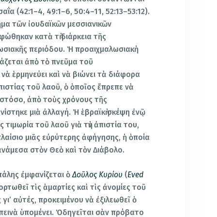
α (42:1–4, 49:1–6, 50:4–11, 52:13–53:12).
ῆμα τῶν ἰουδαϊκῶν μεσσιανικῶν
φώθηκαν κατὰ τὴ διάρκεια τῆς
ωσιακῆς περιόδου. Ἡ προαιχμαλωσιακὴ
ράζεται ἀπὸ τὸ πνεῦμα τοῦ
 νὰ ἑρμηνεύει καὶ νὰ βιώνει τὰ διάφορα
ἀπιστίας τοῦ λαοῦ, ὁ ὁποῖος ἔπρεπε νὰ
Ὡστόσο, ἀπὸ τοὺς χρόνους τῆς
ίστηκε μιὰ ἀλλαγή. Ἡ ἑβραϊκὴ σκέψη ἐνῷ
ς τιμωρία τοῦ λαοῦ γιὰ τὴν ἀπιστία του,
λαίσιο μιᾶς εὐρύτερης ἀφήγησης, ἡ ὁποία
 ἀνάμεσα στὸν Θεὸ καὶ τὸν Διάβολο.
πάλης ἐμφανίζεται ὁ
Δοῦλος Κυρίου
(
Eved
φορτωθεῖ τὶς ἁμαρτίες καὶ τὶς ἀνομίες τοῦ
 γι’ αὐτές, προκειμένου νὰ ἐξιλεωθεῖ ὁ
απεινὰ ὑπομένει. Ὁδηγεῖται σὰν πρόβατο