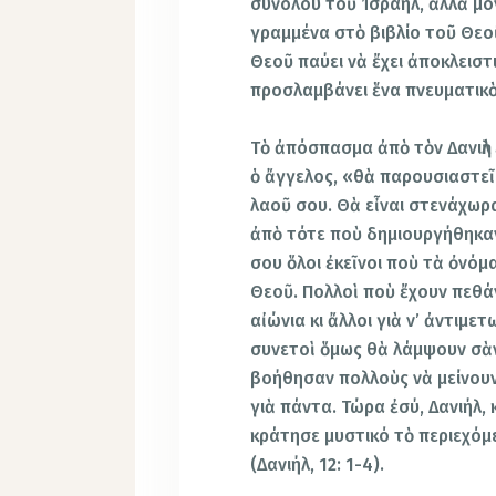
συνόλου τοῦ Ἰσραήλ, ἀλλὰ μό
γραμμένα στὸ βιβλίο τοῦ Θεο
Θεοῦ παύει νὰ ἔχει ἀποκλειστ
προσλαμβάνει ἕνα πνευματικὸ
Τὸ ἀπόσπασμα ἀπὸ τὸν Δανιὴλ ἔ
ὁ ἄγγελος, «θὰ παρουσιαστεῖ
λαοῦ σου. Θὰ εἶναι στενάχωρ
ἀπὸ τότε ποὺ δημιουργήθηκαν
σου ὅλοι ἐκεῖνοι ποὺ τὰ ὀνόμ
Θεοῦ. Πολλοὶ ποὺ ἔχουν πεθάν
αἰώνια κι ἄλλοι γιὰ ν’ ἀντιμε
συνετοὶ ὅμως θὰ λάμψουν σὰν
βοήθησαν πολλοὺς νὰ μείνουν
γιὰ πάντα. Τώρα ἐσύ, Δανιήλ, 
κράτησε μυστικό τὸ περιεχόμε
(Δανιήλ, 12: 1-4).