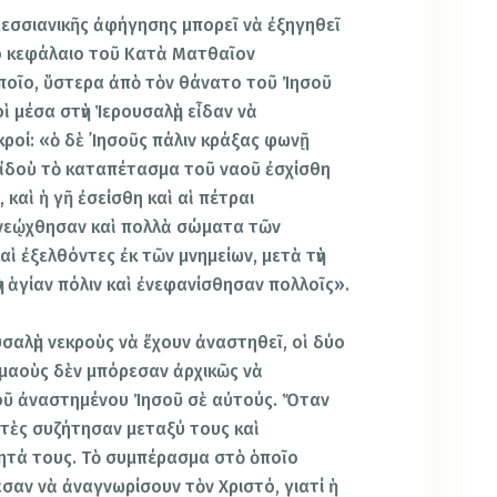
εσσιανικῆς ἀφήγησης μπορεῖ νὰ ἐξηγηθεῖ
ο κεφάλαιο τοῦ Κατὰ Ματθαῖον
ποῖο, ὕστερα ἀπὸ τὸν θάνατο τοῦ Ἰησοῦ
ὶ μέσα στὴν Ἱερουσαλὴμ εἶδαν νὰ
ροί: «ὁ δὲ ᾿Ιησοῦς πάλιν κράξας φωνῇ
 ἰδοὺ τὸ καταπέτασμα τοῦ ναοῦ ἐσχίσθη
 καὶ ἡ γῆ ἐσείσθη καὶ αἱ πέτραι
ἀνεῴχθησαν καὶ πολλὰ σώματα τῶν
αὶ ἐξελθόντες ἐκ τῶν μνημείων, μετὰ τὴν
ὴν ἁγίαν πόλιν καὶ ἐνεφανίσθησαν πολλοῖς».
υσαλὴμ νεκροὺς νὰ ἔχουν ἀναστηθεῖ, οἱ δύο
μαοὺς δὲν μπόρεσαν ἀρχικῶς νὰ
τοῦ ἀναστημένου Ἰησοῦ σὲ αὐτούς. Ὅταν
ητὲς συζήτησαν μεταξύ τους καὶ
ητά τους. Τὸ συμπέρασμα στὸ ὁποῖο
σαν νὰ ἀναγνωρίσουν τὸν Χριστό, γιατί ἡ