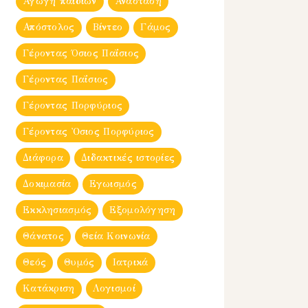
Αγωγή παιδιών
Ανάσταση
Απόστολος
Βίντεο
Γάμος
Γέροντας Όσιος Παΐσιος
Γέροντας Παΐσιος
Γέροντας Πορφύριος
Γέροντας Ὀσιος Πορφύριος
Διάφορα
Διδακτικές ιστορίες
Δοκιμασία
Εγωισμός
Εκκλησιασμός
Εξομολόγηση
Θάνατος
Θεία Κοινωνία
Θεός
Θυμός
Ιατρικά
Κατάκριση
Λογισμοί