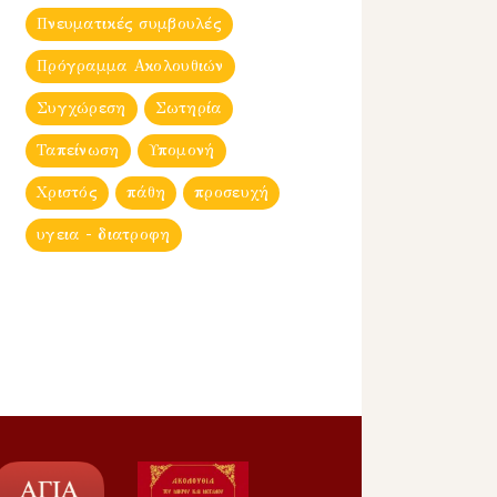
Πνευματικές συμβουλές
Πρόγραμμα Ακολουθιών
Συγχώρεση
Σωτηρία
Ταπείνωση
Υπομονή
Χριστός
πάθη
προσευχή
υγεια - διατροφη