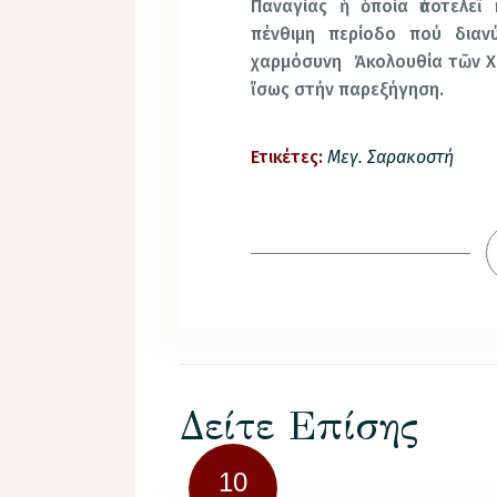
Παναγίας ἡ ὁποία ἀποτελεῖ
πένθιμη περίοδο πού διανύ
χαρμόσυνη Ἀκολουθία τῶν Χ
ἴσως στήν παρεξήγηση.
Ετικέτες:
Μεγ. Σαρακοστή
Δείτε Επίσης
10