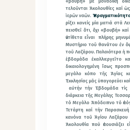
«βουβή» μέ μοναδική δικ
τελοῦνται Ἀκολουθίες καί ὡ
ἱερῶν ναῶν.
Ἡ πραγματικότητ
ρίξει κανείς μία ματιά στά Λ
πεισθεῖ ὅτι, ὄχι «βουβή» κα
ἀντίθετα εἶναι πλήρης μηνυμ
Μυστήριο τοῦ θανάτου ἐν ὄψ
τοῦ Λαζάρου. Παλαιότερα ἡ 
ἑβδομάδα ἐκαλλιεργεῖτο κα
δικαιολογημένη ἴσως προσπ
μεγάλο κόπο τῆς Ἁγίας κ
Ἐκκλησίας μᾶς ὑπαγορεύει κα
αὐτήν τήν Ἑβδομάδα τίς Ἀ
διάρκεια τῆς Μεγάλης Τεσσαρ
τό Μεγάλο Ἀπόδειπνο τό ἀπόγ
Τετάρτη καί τήν Παρασκευή
κανόνα τοῦ Ἁγίου Λαζάρου 
Ἀκολουθία πού ἀπουσιάζει 