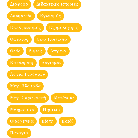
Διάφορα
Διδακτικές ιστορίες
Δοκιμασία
Εγωισμός
Εκκλησιασμός
Εξομολόγηση
Θάνατος
Θεία Κοινωνία
Θεός
Θυμός
Ιατρικά
Κατάκριση
Λογισμοί
Λόγια Γερόντων
Μεγ. Βδομἀδα
Μεγ. Σαρακοστή
Μετάνοια
Μνημόσυνα
Νηστεία
Οικογένεια
Πίστη
Παιδί
Παναγία