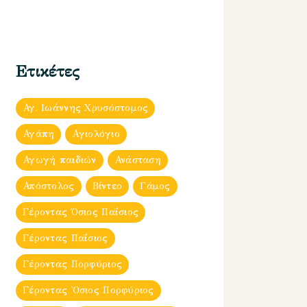
Ετικέτες
Αγ. Ιωάννης Χρυσόστομος
Αγάπη
Αγιολόγιο
Αγωγή παιδιών
Ανάσταση
Απόστολος
Βίντεο
Γάμος
Γέροντας Όσιος Παΐσιος
Γέροντας Παΐσιος
Γέροντας Πορφύριος
Γέροντας Ὀσιος Πορφύριος