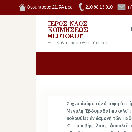
Θεομήτορος 21, Άλιμος
210 98 13 910
in
ΙΕΡΌΣ ΝΑΌΣ
ΚΟΙΜΉΣΕΩΣ
ΘΕΟΤΌΚΟΥ
Άνω Καλαμακίου Θεομήτορος
Συχνά ἀκοῦμε τήν ἄποψη ὅτι 
Μεγάλη Ἑβδομάδα) ἀποκαλεῖτα
ἀκολουθίες ἐν ἀναμονή τῶν Παθ
Ὁ εὐσεβής λαός ἀποκαλεῖ