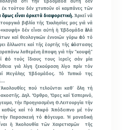
αιολογία ὅτι τήν Ἑβδομάδα αὐτή δέν
ς ἐκ τούτου δέν χτυποῦν οἱ καμπάνες τῶν
α ὅμως εἶναι ἀρκετά διαφορετική.
Ἀρκεῖ νά
ειτουργικά βιβλία τῆς Ἐκκλησίας μας γιά νά
ί «κουφή» δέν εἶναι αὐτή ἡ Ἑβδομάδα ἀλλά
άτων καί θεολογικῶν ἐννοιῶν γύρω ἀπό τό
ει ἄλλωστε καί τῆς ἑορτῆς τῆς ἀνάστασης
παραπάνω λαθεμένη ἄποψη γιά τήν “κουφή”
ί ἀπό τούς ἴδιους τους ἱερεῖς σάν μία
άθεια γιά λίγη ξεκούραση λίγο πρίν τόν
αί Μεγάλης Ἑβδομάδος. Τό Τυπικό της
ί….
κολουθίες πού τελοῦνται καθ’ ὅλη τή
ακοστῆς. Δηλ. Ὄρθρο, Ὧρες καί Ἑσπερινό,
ευμα, τήν Προηγιασμένη Θ.Λειτουργία τήν
 καθώς καί τό Μικρό Ἀπόδειπνο μέ τόν
τήν Παρασκευή τό ἀπόγευμα. Ἡ μοναδική
εἶναι ἡ Ἀκολουθία τῶν Χαιρετισμῶν τῆς