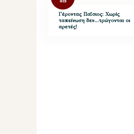
ΦΕΒ
Γέροντας Παΐσιος: Χωρίς
ταπείνωση δεν…τρώγονται οι
αρετές!