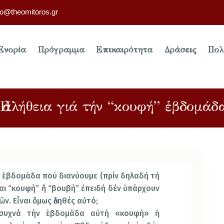
fo@theomitoros.gr
Ενορία
Πρόγραμμα
Επικαιρότητα
Δράσεις
Πολ
Ἡ ἀλήθεια γιά τήν “κουφή” ἑβδομάδ
ἡ ἑβδομάδα πού διανύουμε (πρίν δηλαδή τή
ι “κουφή” ἤ “βουβή” ἐπειδή δέν ὑπάρχουν
ῶν. Εἶναι ὅμως ἀληθές αὐτό;
 συχνά τήν ἑβδομάδα αὐτή «κουφή» ἡ