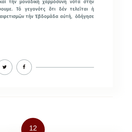
 καί τήν μοναδική χαρμόσυνη νότα στήν
ουμε. Τό γεγονότς ὅτι δέν τελεῖται ἡ
αιρετισμῶν τήν Ἑβδομάδα αὐτή, ὁδήγησε
12