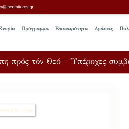
fo@theomitoros.gr
Ενορία
Πρόγραμμα
Επικαιρότητα
Δράσεις
Πολ
άπη πρός τόν Θεό – Ὑπέροχες συμβ