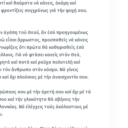
ί καί θαύματα νά κάνεις, ἀκόμη καί
ν φροντίζεις συγχρόνως γιά τήν ψυχή σου,
ήν ἀγάπη τοῦ Θεοῦ, ἄν ἐσύ προηγουμένως
Ἐνῶ εἶσαι ἄρρωστος, προσπαθεῖς νά κάνεις
γνωρίζεις ὅτι πρῶτα θά καθαρισθεῖς ἐσύ
λλους. Γιά νά φτάσει κανείς στόν Θεό,
αγητά καί ποτά καί ροῦχα πολυτελῆ καί
ει τόν ἄνθρωπο στόν κόσμο. Νά γίνεις
καί ὄχι πλούσιος μέ τήν ἀναισχυντία σου.
ρώπους σου μέ τήν ἀρετή σου καί ὄχι μέ τά
σου καί τήν γλυκύτητα θά σβήνεις τήν
λονικίας. Νά ἐλέγχεις τούς ἀκόλαστους μέ
υ.