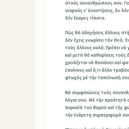
στούς συνανθρώπους σου. Γιατ
νεκρούς ν᾿ ἀναστήσεις, ἄν δέ
δέν ἔκαμες τίποτα.
Πῶς θά ὁδηγήσεις ἄλλους στ
δέν ἔχεις γνωρίσει τόν Θεό; 
τούς ἄλλους καλά; Πρέπει νά 
καί μετά θά καθαρίσεις τούς ἄ
χρειάζεται νά θυσιάσει καί φ
ἐπαίνους καί ὅ,τι ἄλλο τραβά
φτωχός μέ τήν ταπείνωσή σου 
Νά συμφιλιώνεις τούς συνανθ
λόγια σου. Μέ τήν πραότητά 
πυρκαϊά τοῦ θυμοῦ καί τῆς φι
τήν ἐνάρετη συμπεριφορά σο