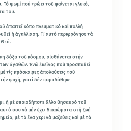
ι. Τό ψωμί πού τρώει τοῦ φαίνεται γλυκό,
τα του.
οῦ ἀπαιτεῖ κόπο πνευματικό καί πολλή
υθεῖ ἡ ἀγαλλίαση. Γι᾿ αὐτό περιφρόνησε τά
 Θεό.
ιη δόξα τοῦ κόσμου, αἰσθάνεται στήν
ντων ἀγαθῶν. Ἐνῶ ἐκεῖνος πού προσπαθεῖ
 μέ τίς πρόσκαιρες ἀπολαύσεις τοῦ
στήν ψυχή, γιατί δέν παραδόθηκε
ήμι, ἤ μέ ὁποιοδήποτε ἄλλο θησαυρό τοῦ
ἑαυτό σου νά μήν ἔχει δικαιώματα στή ζωή
ημεῖο, μέ τό ἕνα χέρι νά μαζεύεις καί μέ τό