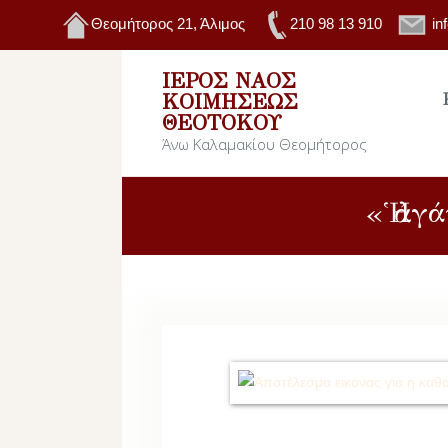
Θεομήτορος 21, Άλιμος
210 98 13 910
in
ΙΕΡΌΣ ΝΑΌΣ
ΚΟΙΜΉΣΕΩΣ
ΘΕΟΤΌΚΟΥ
Άνω Καλαμακίου Θεομήτορος
«Ἡ ἀγ