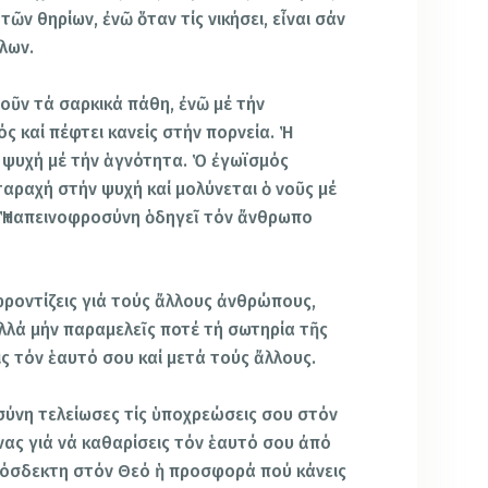
τῶν θηρίων, ἐνῶ ὅταν τίς νικήσει, εἶναι σάν
λων.
ῦν τά σαρκικά πάθη, ἐνῶ μέ τήν
 καί πέφτει κανείς στήν πορνεία. Ἡ
 ψυχή μέ τήν ἁγνότητα. Ὁ ἐγωϊσμός
ταραχή στήν ψυχή καί μολύνεται ὁ νοῦς μέ
 Ἡ ταπεινοφροσύνη ὁδηγεῖ τόν ἄνθρωπο
φροντίζεις γιά τούς ἄλλους ἀνθρώπους,
ἀλλά μήν παραμελεῖς ποτέ τή σωτηρία τῆς
ς τόν ἑαυτό σου καί μετά τούς ἄλλους.
οσύνη τελείωσες τίς ὑποχρεώσεις σου στόν
νας γιά νά καθαρίσεις τόν ἑαυτό σου ἀπό
ὐπρόσδεκτη στόν Θεό ἡ προσφορά πού κάνεις