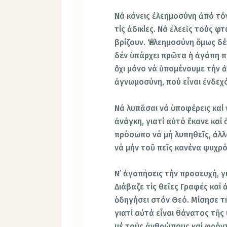
Νά κάνεις ἐλεημοσύνη ἀπό τόν
τίς ἀδικίες. Νά ἐλεεῖς τούς φτ
βρίζουν. Ἡ ἐλεημοσύνη ὅμως δ
δέν ὑπάρχει πρῶτα ἡ ἀγάπη π
ὄχι μόνο νά ὑπομένουμε τήν ἀ
ἀγνωμοσύνη, πού εἶναι ἐνδεχό
Νά λυπᾶσαι νά ὑποφέρεις καί 
ἀνάγκη, γιατί αὐτό ἔκανε καί 
πρόσωπο νά μή λυπηθεῖς, ἀλλά
νά μήν τοῦ πεῖς κανένα ψυχρό
Ν᾿ ἀγαπήσεις τήν προσευχή, γ
Διάβαζε τίς θεῖες Γραφές καί 
ὁδηγήσει στόν Θεό. Μίσησε τ
γιατί αὐτά εἶναι θάνατος τῆς
μέ τούς ἀνθρώπους καί φρόντ