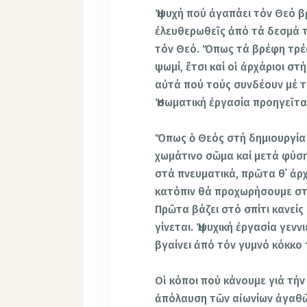
Ἡ ψυχή πού ἀγαπάει τόν Θεό β
ἐλευθερωθεῖς ἀπό τά δεσμά τ
τόν Θεό. Ὅπως τά βρέφη τρέφ
ψωμί, ἔτσι καί οἱ ἀρχάριοι σ
αὐτά πού τούς συνδέουν μέ τ
Ἡ σωματική ἐργασία προηγεῖτα
Ὅπως ὁ Θεός στή δημιουργία
χωμάτινο σῶμα καί μετά φύση
στά πνευματικά, πρῶτα θ᾿ ἀρ
κατόπιν θά προχωρήσουμε στ
Πρῶτα βάζει στό σπίτι κανείς 
γίνεται. Ἡ ψυχική ἐργασία γεν
βγαίνει ἀπό τόν γυμνό κόκκο 
Οἱ κόποι πού κάνουμε γιά τήν
ἀπόλαυση τῶν αἰωνίων ἀγαθῶ