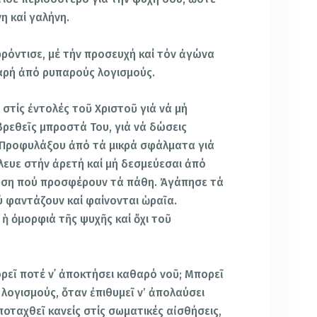
η καί γαλήνη.
όντισε, μέ τήν προσευχή καί τόν ἀγώνα
θαρή ἀπό ρυπαρούς λογισμούς.
στίς ἐντολές τοῦ Χριστοῦ γιά νά μή
βρεθεῖς μπροστά Του, γιά νά δώσεις
 Προφυλάξου ἀπό τά μικρά σφάλματα γιά
λευε στήν ἀρετή καί μή δεσμεύεσαι ἀπό
υση πού προσφέρουν τά πάθη. Ἀγάπησε τά
ύ φαντάζουν καί φαίνονται ὡραῖα.
 ἡ ὀμορφιά τῆς ψυχῆς καί ὄχι τοῦ
ρεῖ ποτέ ν᾿ ἀποκτήσει καθαρό νοῦ; Μπορεῖ
 λογισμούς, ὅταν ἐπιθυμεῖ ν’ ἀπολαύσει
οταχθεῖ κανείς στίς σωματικές αἰσθήσεις,