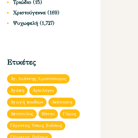
Τριώδιο
(15)
Χριστούγεννα
(169)
Ψυχωφελή
(1,727)
Ετικέτες
Αγ. Ιωάννης Χρυσόστομος
Αγάπη
Αγιολόγιο
Αγωγή παιδιών
Ανάσταση
Απόστολος
Βίντεο
Γάμος
Γέροντας Όσιος Παΐσιος
Γέροντας Παΐσιος