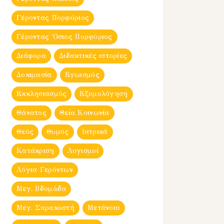
Γέροντας Πορφύριος
Γέροντας Ὀσιος Πορφύριος
Διάφορα
Διδακτικές ιστορίες
Δοκιμασία
Εγωισμός
Εκκλησιασμός
Εξομολόγηση
Θάνατος
Θεία Κοινωνία
Θεός
Θυμός
Ιατρικά
Κατάκριση
Λογισμοί
Λόγια Γερόντων
Μεγ. Βδομἀδα
Μεγ. Σαρακοστή
Μετάνοια