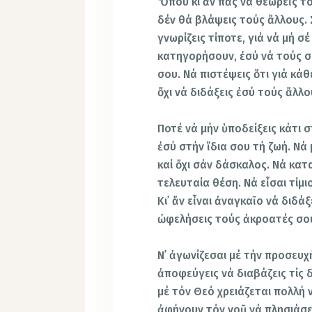
Ὅπου κι ἄν πᾶς νά θεωρεῖς τό
δέν θά βλάψεις τούς ἄλλους. 
γνωρίζεις τίποτε, γιά νά μή σ
κατηγορήσουν, ἐσύ νά τούς σ
σου. Νά πιστέψεις ὅτι γιά κάθ
ὄχι νά διδάξεις ἐσύ τούς ἄλλο
Ποτέ νά μήν ὑποδείξεις κάτι 
ἐσύ στήν ἴδια σου τή ζωή. Νά
καί ὄχι σάν δάσκαλος. Νά κατα
τελευταία θέση. Νά εἶσαι τίμ
Κι᾿ ἄν εἶναι ἀναγκαῖο νά διδάξ
ὠφελήσεις τούς ἀκροατές σο
Ν᾿ ἀγωνίζεσαι μέ τήν προσευχή
ἀποφεύγεις νά διαβάζεις τίς 
μέ τόν Θεό χρειάζεται πολλή 
ἀφήνουν τόν νοῦ νά πλησιάσε