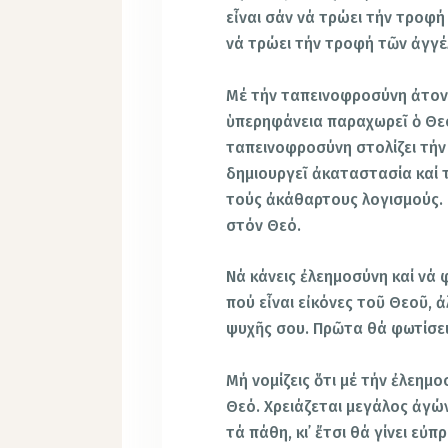
εἶναι σάν νά τρώει τήν τροφή 
νά τρώει τήν τροφή τῶν ἀγγέ
Μέ τήν ταπεινοφροσύνη ἀτονο
ὑπερηφάνεια παραχωρεῖ ὁ Θεός
ταπεινοφροσύνη στολίζει τήν
δημιουργεῖ ἀκαταστασία καί 
τούς ἀκάθαρτους λογισμούς.
στόν Θεό.
Νά κάνεις ἐλεημοσύνη καί νά 
πού εἶναι εἰκόνες τοῦ Θεοῦ, 
ψυχῆς σου. Πρῶτα θά φωτίσει
Μή νομίζεις ὅτι μέ τήν ἐλεημ
Θεό. Χρειάζεται μεγάλος ἀγώ
τά πάθη, κι᾿ ἔτσι θά γίνει ε