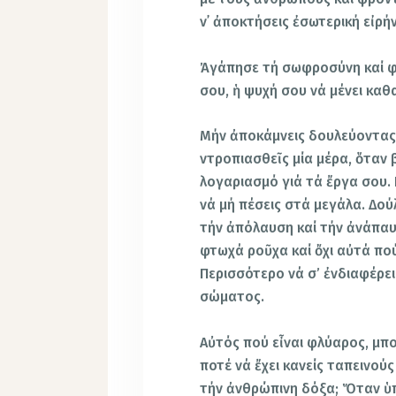
ν᾿ ἀποκτήσεις ἐσωτερική εἰρήν
Ἀγάπησε τή σωφροσύνη καί φρ
σου, ἡ ψυχή σου νά μένει κα
Μήν ἀποκάμνεις δουλεύοντας 
ντροπιασθεῖς μία μέρα, ὅταν 
λογαριασμό γιά τά ἔργα σου.
νά μή πέσεις στά μεγάλα. Δού
τήν ἀπόλαυση καί τήν ἀνάπα
φτωχά ροῦχα καί ὄχι αὐτά πο
Περισσότερο νά σ’ ἐνδιαφέρει
σώματος.
Αὐτός πού εἶναι φλύαρος, μπο
ποτέ νά ἔχει κανείς ταπεινούς
τήν ἀνθρώπινη δόξα; Ὅταν ὑπ