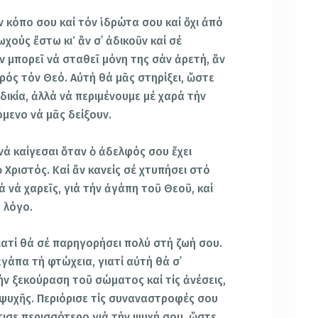
 κόπο σου καί τόν ἱδρώτα σου καί ὄχι ἀπό
ωχούς ἔστω κι’ ἄν σ᾿ ἀδικοῦν καί σέ
έν μπορεῖ νά σταθεῖ μόνη της σάν ἀρετή, ἄν
ρός τόν Θεό. Αὐτή θά μᾶς στηρίξει, ὥστε
δικία, ἀλλά νά περιμένουμε μέ χαρά τήν
μενο νά μᾶς δείξουν.
νά καίγεσαι ὅταν ὁ ἀδελφός σου ἔχει
ὁ Χριστός. Καί ἄν κανείς σέ χτυπήσει στό
 νά χαρεῖς, γιά τήν ἀγάπη τοῦ Θεοῦ, καί
 λόγο.
ιατί θά σέ παρηγορήσει πολύ στή ζωή σου.
ἀγάπα τή φτώχεια, γιατί αὐτή θά σ᾿
ήν ξεκούραση τοῦ σώματος καί τίς ἀνέσεις,
 ψυχῆς. Περιόρισε τίς συναναστροφές σου
ισε περισσότερο γιά τήν ψυχή σου, ὥστε