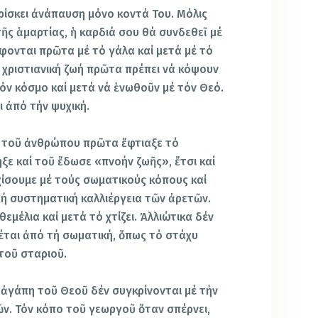
ρίσκει ἀνάπαυση μόνο κοντά Του. Μόλις
ῆς ἁμαρτίας, ἡ καρδιά σου θά συνδεθεῖ μέ
ονται πρῶτα μέ τό γάλα καί μετά μέ τό
τή χριστιανική ζωή πρῶτα πρέπει νά κόψουν
όν κόσμο καί μετά νά ἑνωθοῦν μέ τόν Θεό.
ι ἀπό τήν ψυχική.
 τοῦ ἀνθρώπου πρῶτα ἔφτιαξε τό
ξε καί τοῦ ἔδωσε «πνοήν ζωῆς», ἔτσι καί
χίσουμε μέ τούς σωματικούς κόπους καί
ή συστηματική καλλιέργεια τῶν ἀρετῶν.
θεμέλια καί μετά τό χτίζει. Ἀλλιώτικα δέν
νιέται ἀπό τή σωματική, ὅπως τό στάχυ
τοῦ σταριοῦ.
 ἀγάπη τοῦ Θεοῦ δέν συγκρίνονται μέ τήν
ν. Τόν κόπο τοῦ γεωργοῦ ὅταν σπέρνει,