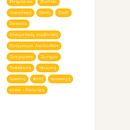
Μνημόσυνα
Νηστεία
Οικογένεια
Πίστη
Παιδί
Παναγία
Πνευματικές συμβουλές
Πρόγραμμα Ακολουθιών
Συγχώρεση
Σωτηρία
Ταπείνωση
Υπομονή
Χριστός
πάθη
προσευχή
υγεια - διατροφη