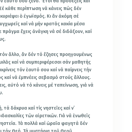
ν ἑαυτό σου ξένο. Ἔτσι θά προσέξεις καί
Σέ κάθε περίπτωση νά κάνεις πώς δέν
έ κυριέψει ὁ ἐγωϊσμός. Κι ἄν ἀκόμη σέ
υγχωρεῖς καί νά μήν κρατᾶς κακία μέσα
ε πράγμα ἔχεις ἀνάγκη νά σέ διδάξουν, καί
υς.
στόν ἄλλο, ἄν δέν τό ἔζησες προηγουμένως
 μιλᾶς καί νά συμπεριφέρεσαι σάν μαθητής
κρίνεις τόν ἑαυτό σου καί νά παίρνεις τήν
ιος καί νά ἐμπνέεις σεβασμό στούς ἄλλους.
εις, αὐτό νά τό κάνεις μέ ταπείνωση, γιά νά
υ.
, τά δάκρυα καί τίς νηστεῖες καί ν᾿
διδασκαλίες τῶν αἱρετικῶν. Γιά νά ἑνωθεῖς
νηστεία. Τά πολλά καί ὡραῖα φαγητά δέν
ι τόν Θεό. Τά μυστήρια τοῦ Θεοῦ