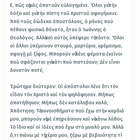
Ε, πῶς νὰ μᾶς ἀπατοῦν εὐλογημένε. Ὅλοι γιὰ τὴν
δόξα καὶ γιὰ τὴν πίστη τοῦ Χριστοῦ σφαγήκανε.
Ἀπὸ τοὺς δώδεκα ἀποστόλους, ὁ μόνος ποὺ
πέθανε φυσικὸ θάνατο, ἦταν ὁ Ἰωάννης ὁ
Θεολόγος. Ἀλλὰ καὶ αὐτὸς ὑπέφερε τὰ πάντα. Ὅλοι
οἱ ἄλλοι ὑπέμειναν σταυρό, μαρτύρια, κρέμασμα,
σφαγῇ μὲ ξίφος. Μποροῦν νὰ λένε ψέματα ἐκεῖνοι
ποὺ σφάζονται γιὰ κάτι ποὺ πιστεύουν; Δὲν εἶναι
δυνατὸν ποτέ;
Ἐρώτημα δεύτερον: Οἱ ἀπόστολοι λένε ὅτι τὸν
εἶδαν τὸν Χριστὸ καὶ τὸν ψηλάφησαν. Μήπως
ἀπατήθηκαν; Μήπως δὲν κατάλαβαν καλά;
Ἀπάντηση: Τὰ συναισθήματα ποὺ ἔχω στὴν καρδιά
μου, μποροῦν νὰ μὲ ἐπηρεάσουν καὶ νὰ κάνω λάθος.
Τὸ ἴδιο καὶ οἱ ἰδέες ποὺ ἔχω στὸ μυαλό μου. Ἀλλὰ
ὅ,τι πιάνω μὲ τὰ χέρια μου, ξέρω μὲ βεβαιότητα τί