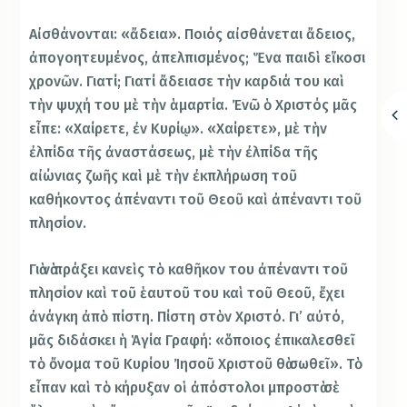
Αἰσθάνονται: «ἄδεια». Ποιός αἰσθάνεται ἄδειος,
ἀπογοητευμένος, ἀπελπισμένος; Ἕνα παιδὶ εἴκοσι
χρονῶν. Γιατί; Γιατί ἄδειασε τὴν καρδιά του καὶ
τὴν ψυχή του μὲ τὴν ἁμαρτία. Ἐνῶ ὁ Χριστός μᾶς
εἶπε: «Χαίρετε, ἐν Κυρίῳ». «Χαίρετε», μὲ τὴν
ἐλπίδα τῆς ἀναστάσεως, μὲ τὴν ἐλπίδα τῆς
αἰώνιας ζωῆς καὶ μὲ τὴν ἐκπλήρωση τοῦ
καθήκοντος ἀπέναντι τοῦ Θεοῦ καὶ ἀπέναντι τοῦ
πλησίον.
Γιὰ νὰ πράξει κανεὶς τὸ καθῆκον του ἀπέναντι τοῦ
πλησίον καὶ τοῦ ἑαυτοῦ του καὶ τοῦ Θεοῦ, ἔχει
ἀνάγκη ἀπὸ πίστη. Πίστη στὸν Χριστό. Γι’ αὐτό,
μᾶς διδάσκει ἡ Ἁγία Γραφή: «ὅποιος ἐπικαλεσθεῖ
τὸ ὄνομα τοῦ Κυρίου Ἰησοῦ Χριστοῦ θὰ σωθεῖ». Τὸ
εἶπαν καὶ τὸ κήρυξαν οἱ ἀπόστολοι μπροστὰ σὲ