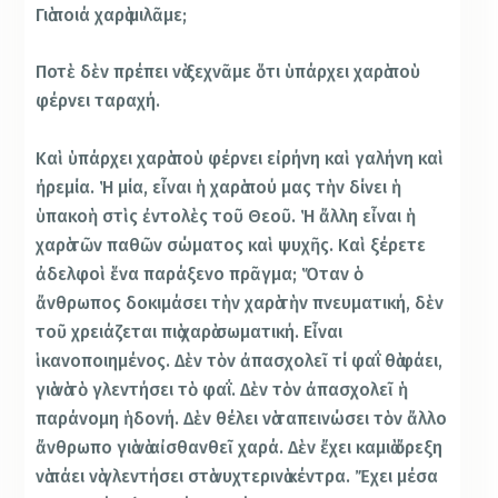
Γιὰ ποιά χαρὰ μιλᾶμε;
Ποτὲ δὲν πρέπει νὰ ξεχνᾶμε ὅτι ὑπάρχει χαρὰ ποὺ
φέρνει ταραχή.
Καὶ ὑπάρχει χαρὰ ποὺ φέρνει εἰρήνη καὶ γαλήνη καὶ
ἠρεμία. Ἡ μία, εἶναι ἡ χαρὰ πού μας τὴν δίνει ἡ
ὑπακοὴ στὶς ἐντολὲς τοῦ Θεοῦ. Ἡ ἄλλη εἶναι ἡ
χαρὰ τῶν παθῶν σώματος καὶ ψυχῆς. Καὶ ξέρετε
ἀδελφοὶ ἕνα παράξενο πρᾶγμα; Ὅταν ὁ
ἄνθρωπος δοκιμάσει τὴν χαρὰ τὴν πνευματική, δὲν
τοῦ χρειάζεται πιὰ χαρὰ σωματική. Εἶναι
ἱκανοποιημένος. Δὲν τὸν ἀπασχολεῖ τί φαΐ θὰ φάει,
γιὰ νὰ τὸ γλεντήσει τὸ φαΐ. Δὲν τὸν ἀπασχολεῖ ἡ
παράνομη ἡδονή. Δὲν θέλει νὰ ταπεινώσει τὸν ἄλλο
ἄνθρωπο γιὰ νὰ αἰσθανθεῖ χαρά. Δὲν ἔχει καμιὰ ὄρεξη
νὰ πάει νὰ γλεντήσει στὰ νυχτερινὰ κέντρα. Ἔχει μέσα