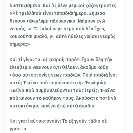
δυστυχισμένα. Καὶ ἂς λένε μερικοὶ χαζογέροντες:
«Ρὲ τρελλὰ ποὺ εἶναι τὰ παιδιὰ σήμερα. Σήμερα
δένουν τὰ σκυλιὰ μὲ τὰ λουκάνικα. Νὰ ἤμουν ἐγὼ
νεαρός…» Ὦ ταλαίπωρε γέρο ποὺ δὲν ἔχεις
κουκούτσι μυαλό, γι’ αὐτὸ ἤθελες νὰ εἶσαι νεαρὸς
σήμερα;»
Καὶ τί γίνονται οἱ νεαροί; Παρότι ἔχουν ὅλη τὴν
ἐλευθερία νὰ κάνουν ὅ,τι θέλουν, ἀκοῦμε κάθε
τόσο αὐτοκτονίες νέων παιδιῶν. Ποιά παιδιὰ εἶναι
αὐτά; Ἐκεῖνα ποὺ πηγαίνουν στὴν Ἐκκλησία;
Ἐκεῖνα ποὺ συμβουλεύονται τοὺς ἱερεῖς; Ἐκεῖνα
ποὺ κάνουν τὸ καθῆκον τους; Ἀκούσατε ποτὲ νὰ
αὐτοκτόνησε κανένα ἀπὸ αὐτὰ τὰ παιδιά;
Καὶ γιατί αὐτοκτονοῦν; Τὸ ἐξηγοῦν τὰ ἴδια σὲ
γραπτά