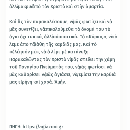
ἀλλὰ μακρυὰ ἀπὸ τὸν Χριστὸ καὶ στὴν ἁμαρτία.
Καὶ ἂς τὸν παρακαλέσουμε, νὰ μᾶς φωτίζει καὶ νὰ
μᾶς συνετίζει, νὰ ἐπικαλούμεθα τὸ ὄνομά του τὸ
ἅγιο ὄχι τυπικά, ἀλλὰ οὐσιαστικά. Τὸ «Κύριος», νὰ τὸ
λέμε ἀπὸ τὰ βάθη τῆς καρδιᾶς μας. Καὶ τὸ
«ἐλέησόν μέ», νὰ τὸ λέμε μὲ κατάνυξη.
Παρακαλῶντας τὸν Χριστὸ νὰ μᾶς στείλει την χάρη
τοῦ Παναγίου Πνεύματός του, νὰ μᾶς φωτίσει, νὰ
μᾶς καθαρίσει, νὰ μᾶς ἁγιάσει, νὰ γεμίσει τὴν καρδιά
μας εἰρήνη καὶ χαρά. Ἀμήν.
ΠΗΓΗ: https://agiazoni.gr