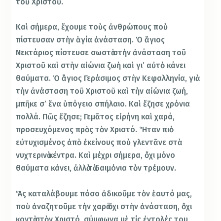
τοῦ Χριστοῦ.
Καὶ σήμερα, ἔχουμε τοὺς ἀνθρώπους ποὺ
πίστευσαν στὴν ἁγία ἀνάσταση. Ὁ ἅγιος
Νεκτάριος πίστευσε σωστὰ στὴν ἀνάσταση τοῦ
Χριστοῦ καὶ στὴν αἰώνια ζωὴ καὶ γι’ αὐτὸ κάνει
θαύματα. Ὁ ἅγιος Γεράσιμος στὴν Κεφαλληνία, γιὰ
τὴν ἀνάσταση τοῦ Χριστοῦ καὶ τὴν αἰώνια ζωή,
μπῆκε σ’ ἕνα ὑπόγειο σπήλαιο. Καὶ ἔζησε χρόνια
πολλά. Πῶς ἔζησε; Γεμᾶτος εἰρήνη καὶ χαρά,
προσευχόμενος πρὸς τὸν Χριστό. Ἦταν πιὸ
εὐτυχισμένος ἀπὸ ἐκείνους ποὺ γλεντᾶνε στὰ
νυχτερινὰ κέντρα. Καὶ μέχρι σήμερα, ὄχι μόνο
θαύματα κάνει, ἀλλὰ τὰ δαιμόνια τὸν τρέμουν.
Ἄς καταλάβουμε πόσο ἀδικοῦμε τὸν ἑαυτό μας,
ποὺ ἀναζητοῦμε τὴν χαρὰ ὄχι στὴν ἀνάσταση, ὄχι
κοντὰ στὸν Χριστό, σύμφωνα μὲ τίς ἐντολές του,