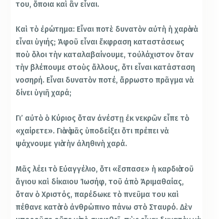
του, ὅποια καὶ ἂν εἶναι.
Καὶ τὸ ἐρώτημα: Εἶναι ποτὲ δυνατὸν αὐτὴ ἡ χαρὰ νὰ
εἶναι ὑγιής; Ἀφοῦ εἶναι ἔκφραση καταστάσεως
ποὺ ὅλοι τὴν καταλαβαίνουμε, τοὐλάχιστον ὅταν
τὴν βλέπουμε στοὺς ἄλλους, ὅτι εἶναι κατάσταση
νοσηρή. Εἶναι δυνατὸν ποτέ, ἄρρωστο πρᾶγμα νὰ
δίνει ὑγιῆ χαρά;
Γι’ αὐτὸ ὁ Κύριος ὅταν ἀνέστῃ ἐκ νεκρῶν εἶπε τὸ
«χαίρετε». Γιὰ νὰ μᾶς ὑποδείξει ὅτι πρέπει νὰ
ψάχνουμε γιὰ τὴν ἀληθινὴ χαρά.
Μᾶς λέει τὸ Εὐαγγέλιο, ὅτι «ἔσπασε» ἡ καρδιὰ τοῦ
ἅγιου καὶ δίκαιου Ἰωσήφ, τοῦ ἀπὸ Ἀριμαθαίας,
ὅταν ὁ Χριστός, παρέδωκε τὸ πνεῦμα του καὶ
πέθανε κατὰ τὸ ἀνθρώπινο πάνω στὸ Σταυρό. Δὲν