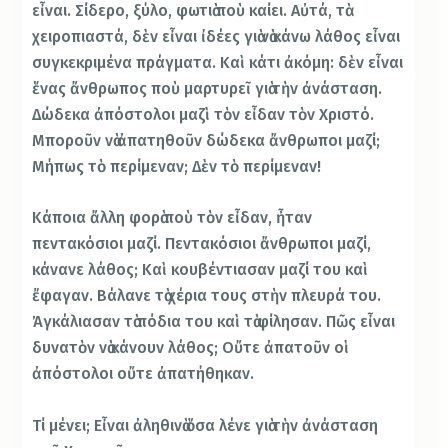
εἶναι. Σίδερο, ξύλο, φωτιὰ ποὺ καίει. Αὐτά, τὰ
χειροπιαστά, δὲν εἶναι ἰδέες γιὰ νὰ κάνω λάθος εἶναι
συγκεκριμένα πράγματα. Καὶ κάτι ἀκόμη: δὲν εἶναι
ἕνας ἄνθρωπος ποὺ μαρτυρεῖ γιὰ τὴν ἀνάσταση.
Δώδεκα ἀπόστολοι μαζὶ τὸν εἶδαν τὸν Χριστό.
Μποροῦν νὰ ἀπατηθοῦν δώδεκα ἄνθρωποι μαζί;
Μήπως τὸ περίμεναν; Δὲν τὸ περίμεναν!
Κάποια ἄλλη φορὰ ποὺ τὸν εἶδαν, ἦταν
πεντακόσιοι μαζί. Πεντακόσιοι ἄνθρωποι μαζί,
κάνανε λάθος; Καὶ κουβέντιασαν μαζί του καὶ
ἔφαγαν. Βάλανε τὰ χέρια τους στὴν πλευρά του.
Ἀγκάλιασαν τὰ πόδια του καὶ τὰ φίλησαν. Πῶς εἶναι
δυνατὸν νὰ κάνουν λάθος; Οὔτε ἀπατοῦν οἱ
ἀπόστολοι οὔτε ἀπατήθηκαν.
Τί μένει; Εἶναι ἀληθινὰ ὅσα λένε γιὰ τὴν ἀνάσταση