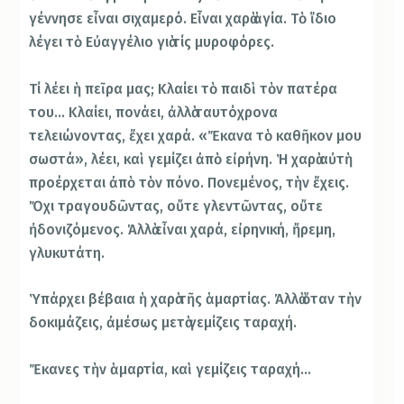
γέννησε εἶναι σιχαμερό. Εἶναι χαρὰ ἁγία. Τὸ ἴδιο
λέγει τὸ Εὐαγγέλιο γιὰ τίς μυροφόρες.
Τί λέει ἡ πεῖρα μας; Κλαίει τὸ παιδὶ τὸν πατέρα
του… Κλαίει, πονάει, ἀλλὰ ταυτόχρονα
τελειώνοντας, ἔχει χαρά. «Ἔκανα τὸ καθῆκον μου
σωστά», λέει, καὶ γεμίζει ἀπὸ εἰρήνη. Ἡ χαρὰ αὐτὴ
προέρχεται ἀπὸ τὸν πόνο. Πονεμένος, τὴν ἔχεις.
Ὄχι τραγουδῶντας, οὔτε γλεντῶντας, οὔτε
ἠδονιζόμενος. Ἀλλὰ εἶναι χαρά, εἰρηνική, ἤρεμη,
γλυκυτάτη.
Ὑπάρχει βέβαια ἡ χαρὰ τῆς ἁμαρτίας. Ἀλλὰ ὅταν τὴν
δοκιμάζεις, ἀμέσως μετὰ γεμίζεις ταραχή.
Ἔκανες τὴν ἁμαρτία, καὶ γεμίζεις ταραχή…