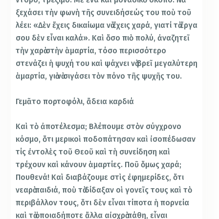
ξεχάσει τὴν φωνὴ τῆς συνειδήσεώς του ποὺ τοῦ
λέει: «Δὲν ἔχεις δικαίωμα νὰ ἔχεις χαρά, γιατί τὰ ἔργα
σου δὲν εἶναι καλά». Καὶ ὅσο πιὸ πολύ, ἀναζητεῖ
τὴν χαρὰ στὴν ἁμαρτία, τόσο περισσότερο
στενάζει ἡ ψυχή του καὶ ψάχνει νὰ βρεῖ μεγαλύτερη
ἁμαρτία, γιὰ νὰ σιγάσει τὸν πόνο τῆς ψυχῆς του.
Γεμᾶτο πορτοφόλι, ἄδεια καρδιά
Καὶ τὸ ἀποτέλεσμα; Βλέπουμε στὸν σύγχρονο
κόσμο, ὅτι μερικοὶ ποδοπάτησαν καὶ ἰσοπέδωσαν
τίς ἐντολὲς τοῦ Θεοῦ καὶ τὴ συνείδηση καὶ
τρέχουν καὶ κάνουν ἁμαρτίες. Ποῦ ὅμως χαρά;
Πουθενά! Καὶ διαβάζουμε στὶς ἐφημερίδες, ὅτι
νεαρὰ παιδιά, ποὺ τὰ δίδαξαν οἱ γονεῖς τους καὶ τὸ
περιβάλλον τους, ὅτι δὲν εἶναι τίποτα ἡ πορνεία
καὶ τὰ ὁποιαδήποτε ἄλλα αἰσχρὰ πάθη, εἶναι