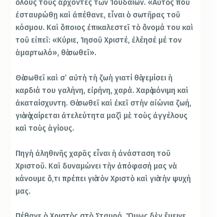
ὅλους τοὺς ἄρχοντες τῶν Ἰουδαίων. «Αὐτὸς ποὺ
ἐσταυρώθῃ καὶ ἀπέθανε, εἶναι ὁ σωτῆρας τοῦ
κόσμου. Καὶ ὅποιος ἐπικαλεστεῖ τὸ ὄνομά του καὶ
τοῦ εἰπεῖ: «Κύριε, Ἰησοῦ Χριστέ, ἐλέησέ μέ τον
ἁμαρτωλό», θὰ σωθεῖ».
Θὰ σωθεῖ καὶ σ’ αὐτὴ τὴ ζωὴ γιατί θὰ γεμίσει ἡ
καρδιά του γαλήνη, εἰρήνη, χαρά. Χαρὰ μόνιμη καὶ
ἀκαταίσχυντη. Θὰ σωθεῖ καὶ ἐκεῖ στὴν αἰώνια ζωή,
γιὰ νὰ χαίρεται ἀτελεύτητα μαζὶ μὲ τοὺς ἀγγέλους
καὶ τοὺς ἁγίους.
Πηγὴ ἀληθινῆς χαρᾶς εἶναι ἡ ἀνάσταση τοῦ
Χριστοῦ. Καὶ δυναμώνει τὴν ἀπόφασή μας νὰ
κάνουμε ὅ,τι πρέπει γιὰ τὸν Χριστὸ καὶ γιὰ τὴν ψυχή
μας.
Πέθανε ὁ Χριστὸς στὸ Σταυρό. Ὅμως δὲν ἔμεινε