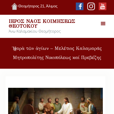
Θεομήτορος 21, Άλιμος
ΙΕΡΌΣ ΝΑΌΣ ΚΟΙΜΉΣΕΩΣ
ΘΕΟΤΌΚΟΥ
Άνω Καλαμακίου Θεομήτορος
Ἡ χαρὰ τῶν ἁγίων – Μελέτιος Καλαμαρᾶς
Μητροπολίτης Νικοπόλεως καί Πρεβέζης