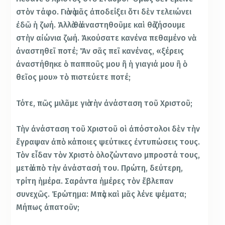
στὸν τάφο. Γιὰ νὰ μᾶς ἀποδείξει ὅτι δὲν τελειώνει
ἐδῶ ἡ ζωή. Ἀλλὰ θὰ ἀναστηθοῦμε καὶ θὰ ζήσουμε
στὴν αἰώνια ζωή. Ἀκούσατε κανένα πεθαμένο νὰ
ἀναστηθεῖ ποτέ; Ἄν σᾶς πεῖ κανένας, «ξέρεις
ἀναστήθηκε ὁ παπποῦς μου ἢ ἡ γιαγιά μου ἢ ὁ
θεῖος μου» τὸ πιστεύετε ποτέ;
Τότε, πῶς μιλᾶμε γιὰ τὴν ἀνάσταση τοῦ Χριστοῦ;
Τὴν ἀνάσταση τοῦ Χριστοῦ οἱ ἀπόστολοι δὲν τὴν
ἔγραψαν ἀπὸ κάποιες ψεύτικες ἐντυπώσεις τους.
Τὸν εἶδαν τὸν Χριστὸ ὁλοζώντανο μπροστά τους,
μετὰ ἀπὸ τὴν ἀνάστασή του. Πρώτη, δεύτερη,
τρίτη ἡμέρα. Σαράντα ἡμέρες τὸν ἔβλεπαν
συνεχῶς. Ἐρώτημα: Μπὰς καὶ μᾶς λένε ψέματα;
Μήπως ἀπατοῦν;