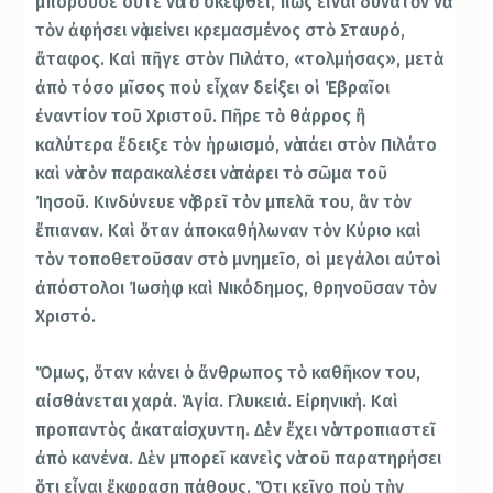
μποροῦσε οὔτε νὰ τὸ σκεφθεῖ, πὼς εἶναι δυνατὸν νὰ
τὸν ἀφήσει νὰ μείνει κρεμασμένος στὸ Σταυρό,
ἄταφος. Καὶ πῆγε στὸν Πιλάτο, «τολμήσας», μετὰ
ἀπὸ τόσο μῖσος ποὺ εἶχαν δείξει οἱ Ἑβραῖοι
ἐναντίον τοῦ Χριστοῦ. Πῆρε τὸ θάρρος ἢ
καλύτερα ἔδειξε τὸν ἡρωισμό, νὰ πάει στὸν Πιλάτο
καὶ νὰ τὸν παρακαλέσει νὰ πάρει τὸ σῶμα τοῦ
Ἰησοῦ. Κινδύνευε νὰ βρεῖ τὸν μπελᾶ του, ἂν τὸν
ἔπιαναν. Καὶ ὅταν ἀποκαθήλωναν τὸν Κύριο καὶ
τὸν τοποθετοῦσαν στὸ μνημεῖο, οἱ μεγάλοι αὐτοὶ
ἀπόστολοι Ἰωσὴφ καὶ Νικόδημος, θρηνοῦσαν τὸν
Χριστό.
Ὅμως, ὅταν κάνει ὁ ἄνθρωπος τὸ καθῆκον του,
αἰσθάνεται χαρά. Ἁγία. Γλυκειά. Εἰρηνική. Καὶ
προπαντὸς ἀκαταίσχυντη. Δὲν ἔχει νὰ ντροπιαστεῖ
ἀπὸ κανένα. Δὲν μπορεῖ κανεὶς νὰ τοῦ παρατηρήσει
ὅτι εἶναι ἔκφραση πάθους. Ὅτι κεῖνο ποὺ τὴν