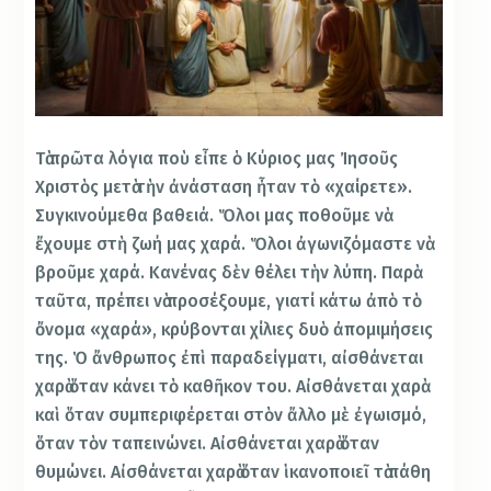
Τὰ πρῶτα λόγια ποὺ εἶπε ὁ Κύριος μας Ἰησοῦς
Χριστὸς μετὰ τὴν ἀνάσταση ἦταν τὸ «χαίρετε».
Συγκινούμεθα βαθειά. Ὅλοι μας ποθοῦμε νὰ
ἔχουμε στὴ ζωή μας χαρά. Ὅλοι ἀγωνιζόμαστε νὰ
βροῦμε χαρά. Κανένας δὲν θέλει τὴν λύπη. Παρὰ
ταῦτα, πρέπει νὰ προσέξουμε, γιατί κάτω ἀπὸ τὸ
ὄνομα «χαρά», κρύβονται χίλιες δυὸ ἀπομιμήσεις
της. Ὁ ἄνθρωπος ἐπὶ παραδείγματι, αἰσθάνεται
χαρὰ ὅταν κάνει τὸ καθῆκον του. Αἰσθάνεται χαρὰ
καὶ ὅταν συμπεριφέρεται στὸν ἄλλο μὲ ἐγωισμό,
ὅταν τὸν ταπεινώνει. Αἰσθάνεται χαρὰ ὅταν
θυμώνει. Αἰσθάνεται χαρὰ ὅταν ἱκανοποιεῖ τὰ πάθη