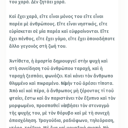
του χαρά. Δὲν ζητάει χαρά.
Καὶ ἔχει χαρά, εἴτε εἶναι μόνος του εἴτε εἶναι
παρέα μὲ ἀνθρώπους. Εἴτε εἶναι νηστικός, εἴτε
εὑρίσκεται σὲ μία παρέα καὶ εὐφραίνονται. Εἴτε
ἔχει πένθος, εἴτε ἔχει γάμο, εἴτε ἔχει ὁποιοδήποτε
ἄλλο γεγονὸς στὴ ζωή του.
Ἀντίθετα, ἡ ἁμαρτία δημιουργεῖ στὴν ψυχὴ καὶ
στὴ συνείδηση τοῦ ἀνθρώπου ταραχή, καὶ ἡ
ταραχὴ ξεσπάει, φωνάζει. Καὶ κάνει τὸν ἄνθρωπο
θλιμμένο καὶ πικραμένο. Νὰ μήν τοῦ ἀρέσει τίποτα.
Ἀπὸ κεῖ καὶ πέρα, ὁ ἄνθρωπος μὴ ξέροντας τί τοῦ
φταίει, ἔστω καὶ ἂν παριστάνει τὸν ἔξυπνο καὶ τὸν
μορφωμένο, προσπαθεῖ νὰ σβήσει τὸν στεναγμὸ
τῆς ψυχῆς του, μὲ τὸν θόρυβο καὶ μὲ τὴ συνεχῆ
ἀπασχόληση. Τραγούδια, ραδιόφωνο, τηλεόραση,
ντόρο, τρέξιμο. Μὲ ἕνα καὶ μοναδικὸ σκοπό. Νὰ