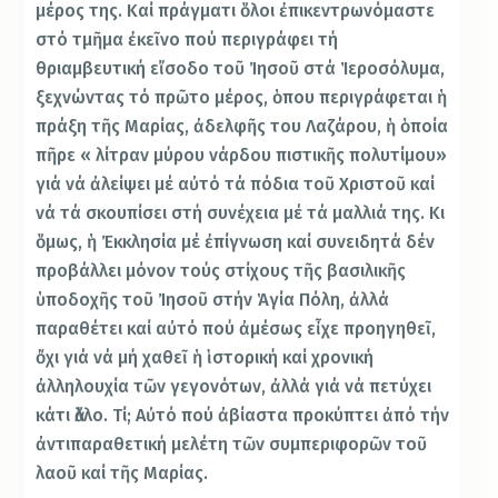
μέρος της. Καί πράγματι ὅλοι ἐπικεντρωνόμαστε
στό τμῆμα ἐκεῖνο πού περιγράφει τή
θριαμβευτική εἴσοδο τοῦ Ἰησοῦ στά Ἱεροσόλυμα,
ξεχνώντας τό πρῶτο μέρος, ὁπου περιγράφεται ἡ
πράξη τῆς Μαρίας, ἀδελφῆς του Λαζάρου, ἡ ὁποία
πῆρε « λίτραν μύρου νάρδου πιστικῆς πολυτίμου»
γιά νά ἀλείψει μέ αὐτό τά πόδια τοῦ Χριστοῦ καί
νά τά σκουπίσει στή συνέχεια μέ τά μαλλιά της. Κι
ὅμως, ἡ Ἐκκλησία μέ ἐπίγνωση καί συνειδητά δέν
προβάλλει μόνον τούς στίχους τῆς βασιλικῆς
ὑποδοχῆς τοῦ Ἰησοῦ στήν Ἁγία Πόλη, ἀλλά
παραθέτει καί αὐτό πού ἀμέσως εἶχε προηγηθεῖ,
ὄχι γιά νά μή χαθεῖ ἡ ἱστορική καί χρονική
ἀλληλουχία τῶν γεγονότων, ἀλλά γιά νά πετύχει
κάτι ἄλλο. Τί; Αὐτό πού ἀβίαστα προκύπτει ἀπό τήν
ἀντιπαραθετική μελέτη τῶν συμπεριφορῶν τοῦ
λαοῦ καί τῆς Μαρίας.