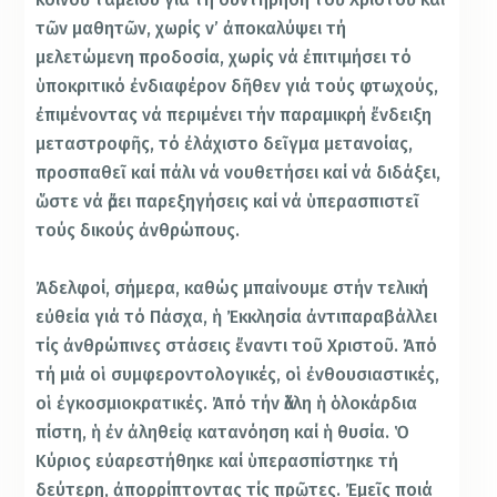
τῶν μαθητῶν, χωρίς ν’ ἀποκαλύψει τή
μελετώμενη προδοσία, χωρίς νά ἐπιτιμήσει τό
ὑποκριτικό ἐνδιαφέρον δῆθεν γιά τούς φτωχούς,
ἐπιμένοντας νά περιμένει τήν παραμικρή ἔνδειξη
μεταστροφῆς, τό ἐλάχιστο δεῖγμα μετανοίας,
προσπαθεῖ καί πάλι νά νουθετήσει καί νά διδάξει,
ὥστε νά ἄρει παρεξηγήσεις καί νά ὑπερασπιστεῖ
τούς δικούς ἀνθρώπους.
Ἀδελφοί, σήμερα, καθώς μπαίνουμε στήν τελική
εὐθεία γιά τό Πάσχα, ἡ Ἐκκλησία ἀντιπαραβάλλει
τίς ἀνθρώπινες στάσεις ἔναντι τοῦ Χριστοῦ. Ἀπό
τή μιά οἱ συμφεροντολογικές, οἱ ἐνθουσιαστικές,
οἱ ἐγκοσμιοκρατικές. Ἀπό τήν ἄλλη ἡ ὁλοκάρδια
πίστη, ἡ ἐν ἀληθείᾳ κατανόηση καί ἡ θυσία. Ὁ
Κύριος εὐαρεστήθηκε καί ὑπερασπίστηκε τή
δεύτερη, ἀπορρίπτοντας τίς πρῶτες. Ἐμεῖς ποιά