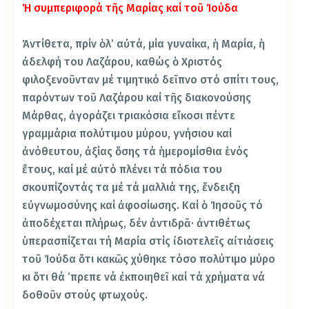
Ἡ συμπεριφορά τῆς Μαρίας καί τοῦ Ἰούδα
Ἀντίθετα, πρίν ὁλ’ αὐτά, μία γυναίκα, ἡ Μαρία, ἡ
ἀδελφή του Λαζάρου, καθώς ὁ Χριστός
φιλοξενοῦνταν μέ τιμητικό δεῖπνο στό σπίτι τους,
παρόντων τοῦ Λαζάρου καί τῆς διακονούσης
Μάρθας, ἀγοράζει τριακόσια εἴκοσι πέντε
γραμμάρια πολύτιμου μύρου, γνήσιου καί
ἀνόθευτου, ἀξίας ὅσης τά ἡμερομίσθια ἑνός
ἔτους, καί μέ αὐτό πλένει τά πόδια του
σκουπίζοντάς τα μέ τά μαλλιά της, ἔνδειξη
εὐγνωμοσύνης καί ἀφοσίωσης. Καί ὁ Ἰησοῦς τό
ἀποδέχεται πλήρως, δέν ἀντιδρᾶ· ἀντιθέτως
ὑπερασπίζεται τή Μαρία στίς ἰδιοτελεῖς αἰτιάσεις
τοῦ Ἰούδα ὅτι κακῶς χύθηκε τόσο πολύτιμο μύρο
κι ὅτι θά ’πρεπε νά ἐκποιηθεῖ καί τά χρήματα νά
δοθοῦν στούς φτωχούς.