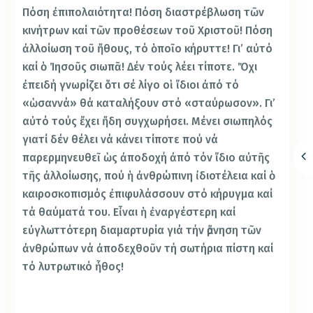
Πόση ἐπιπολαιότητα! Πόση διαστρέβλωση τῶν
κινήτρων καί τῶν προθέσεων τοῦ Χριστοῦ! Πόση
ἀλλοίωση τοῦ ἤθους, τό ὁποῖο κήρυττε! Γι’ αὐτό
καί ὁ Ἰησοῦς σιωπᾶ! Δέν τούς λέει τίποτε. Ὄχι
ἐπειδή γνωρίζει ὅτι σέ λίγο οἱ ἴδιοι ἀπό τό
«ὡσαννά» θά καταλήξουν στό «σταύρωσον». Γι’
αὐτό τούς ἔχει ἤδη συγχωρήσει. Μένει σιωπηλός
γιατί δέν θέλει νά κάνει τίποτε πού νά
παρερμηνευθεῖ ὡς ἀποδοχή ἀπό τόν ἴδιο αὐτῆς
τῆς ἀλλοίωσης, πού ἡ ἀνθρώπινη ἰδιοτέλεια καί ὁ
καιροσκοπισμός ἐπιφυλάσσουν στό κήρυγμα καί
τά θαύματά του. Εἶναι ἡ ἐναργέστερη καί
εὐγλωττότερη διαμαρτυρία γιά τήν ἄρνηση τῶν
ἀνθρώπων νά ἀποδεχθοῦν τή σωτήρια πίστη καί
τό λυτρωτικό ἦθος!