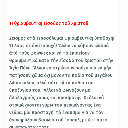
Ἡ θριαμβευτική εἴσοδος τοῦ Χριστοῦ
Σεισμός στά Ἱεροσόλυμα! Θριαμβευτική ὑποδοχή!
Ὁ λαός σέ ἀναταραχή! Ἄλλοι νά κόβουν κλαδιά
ἀπό τούς φοίνικες καί νά τά ἐπισείουν
θριαμβευτικά κατά τήν εἴσοδο τοῦ Χριστοῦ στήν
Ἁγία Πόλη. Ἄλλοι νά στρώνουν ροῦχα γιά νά μήν
πατήσουν χῶμα ὄχι μόνον τά πόδια τοῦ μεγάλου
Διδασκάλου, ἀλλά οὔτε κἄν τά πόδια τοῦ
ὑποζυγίου του. Ἄλλοι νά φωνάζουν μέ
ἀλαλαγμούς χαρᾶς καί προσμονῆς. Κι ὅλοι νά
στριμώχνονται γύρω του περιμένοντας ἕνα
νεῦμα, μία προσταγή, τό ἔναυσμα γιά νά τόν
ἀνακηρύξουν βασιλιά τοῦ Ἰσραήλ, μέ ὅ,τι αὐτό
συνεπαγόταν τότε.