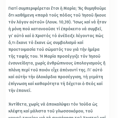
Γιατί συμπεριφέρεται ἔτσι ἡ Μαρία; Ἄς θυμηθοῦμε
ὅτι καθήμενη «παρά τούς πόδας τοῦ Ἰησοῦ ἤκουε
τόν λόγον αὐτοῦ» (Λουκ. 10,39). Ἴσως καί νά ἦταν
ἡ μόνη πού κατανοοῦσε τί ἐπρόκειτο νά συμβεῖ,
γι’ αὐτό καί ὁ Χριστός τό ἀνέδειξε λέγοντας πώς
ὅ,τι ἔκανε τό ἔκανε ὡς συμβολισμό καί
προετοιμασία τοῦ σώματός του γιά τήν ἡμέρα
τῆς ταφῆς του. Ἡ Μαρία προσέγγιζε τόν Ἰησοῦ
ἐνσυνείδητα, χωρίς ἀνθρώπινους ὑπολογισμούς ἤ
πλάνη περί τοῦ ποιόν εἶχε ἀπέναντί της. Γι’ αὐτό
καί αὐτήν τήν ὁλοκάρδια προσέγγιση, τή γεμάτη
ἐπίγνωση καί καθαρότητα τή δέχεται ὁ Θεός καί
τήν ἐπαινεῖ.
Ἀντίθετα, χωρίς νά ἀποκαλύψει τόν Ἰούδα ὡς
κλέφτη καί μάλιστα τοῦ γλωσσοκόμου, τοῦ
κοινοῦ ταμείου γιά τή συντήρηση τοῦ Χριστοῦ καί