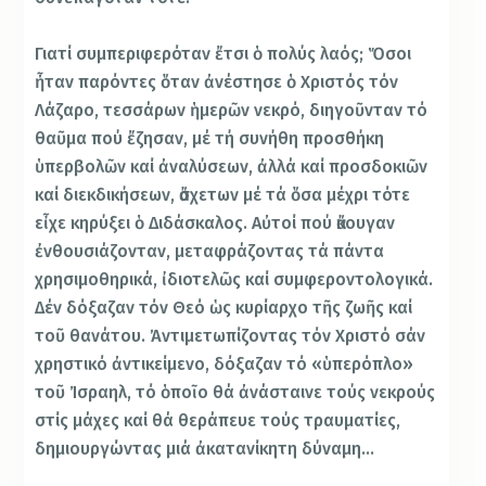
Γιατί συμπεριφερόταν ἔτσι ὁ πολύς λαός; Ὅσοι
ἦταν παρόντες ὅταν ἀνέστησε ὁ Χριστός τόν
Λάζαρο, τεσσάρων ἡμερῶν νεκρό, διηγοῦνταν τό
θαῦμα πού ἔζησαν, μέ τή συνήθη προσθήκη
ὑπερβολῶν καί ἀναλύσεων, ἀλλά καί προσδοκιῶν
καί διεκδικήσεων, ἄσχετων μέ τά ὅσα μέχρι τότε
εἶχε κηρύξει ὁ Διδάσκαλος. Αὐτοί πού ἄκουγαν
ἐνθουσιάζονταν, μεταφράζοντας τά πάντα
χρησιμοθηρικά, ἰδιοτελῶς καί συμφεροντολογικά.
Δέν δόξαζαν τόν Θεό ὡς κυρίαρχο τῆς ζωῆς καί
τοῦ θανάτου. Ἀντιμετωπίζοντας τόν Χριστό σάν
χρηστικό ἀντικείμενο, δόξαζαν τό «ὑπερόπλο»
τοῦ Ἰσραηλ, τό ὁποῖο θά ἀνάσταινε τούς νεκρούς
στίς μάχες καί θά θεράπευε τούς τραυματίες,
δημιουργώντας μιά ἀκατανίκητη δύναμη…