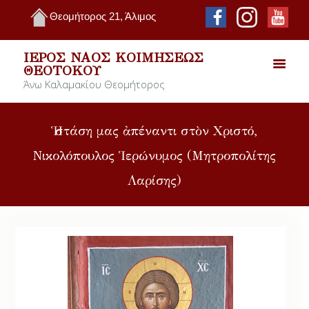
Θεομήτορος 21, Άλιμος
ΙΕΡΌΣ ΝΑΌΣ ΚΟΙΜΉΣΕΩΣ
ΘΕΟΤΌΚΟΥ
Άνω Καλαμακίου Θεομήτορος
Ἡ στάση μας ἀπέναντι στὸν Χριστό,
Νικολόπουλος Ἱερώνυμος (Μητροπολίτης
Λαρίσης)