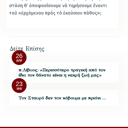
στάση θ’ ἀποφασίσουμε νά τηρήσουμε ἔναντι
τοῦ «ἐρχόμενου πρός τό ἑκούσιον πάθος»;
Δείτε Επίσης
26
ΑΠΡ
π.Λίβυος: «Περισσότερο τραγική από τον
ίδιο τον θάνατο είναι η νεκρή ζωή μας»
23
ΙΑΝ
Τον Σταυρό δεν τον κόβουμε με πριόνι …