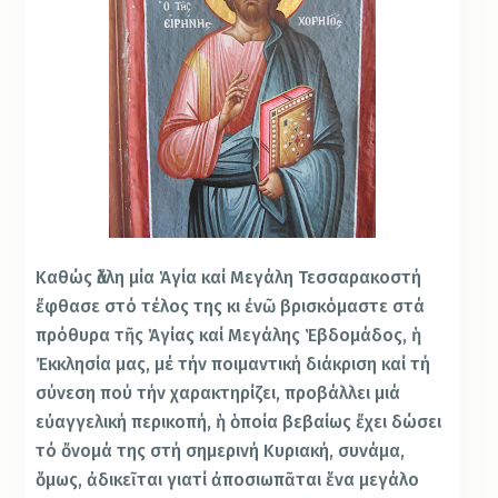
Καθώς ἄλλη μία Ἁγία καί Μεγάλη Τεσσαρακοστή
ἔφθασε στό τέλος της κι ἐνῶ βρισκόμαστε στά
πρόθυρα τῆς Ἁγίας καί Μεγάλης Ἑβδομάδος, ἡ
Ἐκκλησία μας, μέ τήν ποιμαντική διάκριση καί τή
σύνεση πού τήν χαρακτηρίζει, προβάλλει μιά
εὐαγγελική περικοπή, ἡ ὁποία βεβαίως ἔχει δώσει
τό ὄνομά της στή σημερινή Κυριακή, συνάμα,
ὅμως, ἀδικεῖται γιατί ἀποσιωπᾶται ἕνα μεγάλο