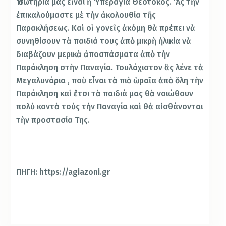
Ἡ σωτηρία μας εἶναι ἡ Ὑπεραγία Θεοτόκος. Ἂς τὴν
ἐπικαλούμαστε μὲ τὴν ἀκολουθία τῆς
Παρακλήσεως. Καὶ οἱ γονεῖς ἀκόμη θὰ πρέπει νὰ
συνηθίσουν τὰ παιδιά τους ἀπὸ μικρὴ ἡλικία νὰ
διαβάζουν μερικὰ ἀποσπάσματα ἀπὸ τὴν
Παράκληση στὴν Παναγία. Τουλάχιστον ἂς λένε τὰ
Μεγαλυνάρια , ποὺ εἶναι τὰ πιὸ ὡραῖα ἀπὸ ὅλη τὴν
Παράκληση καὶ ἔτσι τὰ παιδιά μας θὰ νοιώθουν
πολὺ κοντὰ τοὺς τὴν Παναγία καὶ θὰ αἰσθάνονται
τὴν προστασία Της.
ΠΗΓΗ: https://agiazoni.gr