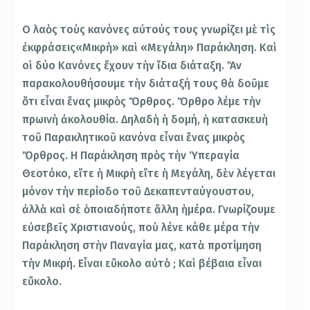
Ο λαὸς τοὺς κανόνες αὐτούς τους γνωρίζει μὲ τὶς
ἐκφράσεις«Μικρὴ» καὶ «Μεγάλη» Παράκληση. Καὶ
οἱ δύο Κανόνες ἔχουν τὴν ἴδια διάταξη. Ἂν
παρακολουθήσουμε τὴν διάταξή τους θὰ δοῦμε
ὅτι εἶναι ἕνας μικρὸς Ὄρθρος. Ὄρθρο λέμε τὴν
πρωινὴ ἀκολουθία. Δηλαδὴ ἡ δομή, ἡ κατασκευὴ
τοῦ Παρακλητικοῦ κανόνα εἶναι ἕνας μικρὸς
Ὄρθρος. Η Παράκληση πρὸς τὴν Ὑπεραγία
Θεοτόκο, εἴτε ἡ Μικρὴ εἴτε ἡ Μεγάλη, δὲν λέγεται
μόνον τὴν περίοδο τοῦ Δεκαπενταύγουστου,
ἀλλὰ καὶ σὲ ὁποιαδήποτε ἄλλη ἡμέρα. Γνωρίζουμε
εὐσεβεῖς Χριστιανούς, ποὺ λένε κάθε μέρα τὴν
Παράκληση στὴν Παναγία μας, κατὰ προτίμηση
τὴν Μικρή. Εἶναι εὔκολο αὐτὸ ; Καὶ βέβαια εἶναι
εὔκολο.