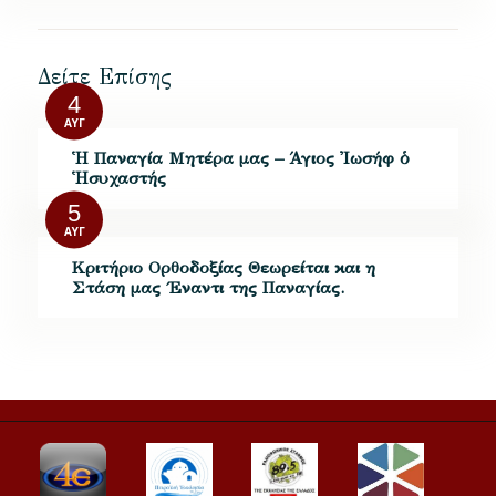
Δείτε Επίσης
4
ΑΥΓ
Ἡ Παναγία Μητέρα μας – Άγιος Ἰωσήφ ὁ
Ἡσυχαστής
5
ΑΥΓ
Kριτήριο Oρθοδοξίας Θεωρείται και η
Στάση μας ΄Εναντι της Παναγίας.