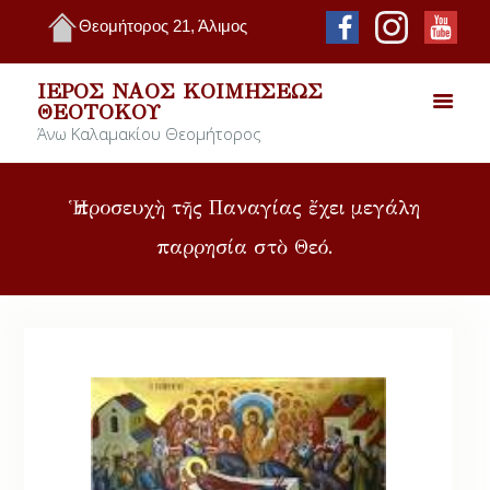
Θεομήτορος 21, Άλιμος
ΙΕΡΌΣ ΝΑΌΣ ΚΟΙΜΉΣΕΩΣ
ΘΕΟΤΌΚΟΥ
Άνω Καλαμακίου Θεομήτορος
Ἡ προσευχὴ τῆς Παναγίας ἔχει μεγάλη
παρρησία στὸ Θεό.