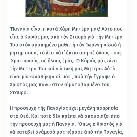
Ἡ Παναγία εἶναι ἡ κατὰ Χάρη Μητέρα μας! Αὐτὸ ποὺ
εἶπε ὁ Κύριός μας ἀπὸ τὸν Σταυρὸ γιὰ τὴν Μητέρα
Του στὸν ἀγαπημένο μαθητὴ τὸν Ἰωάννη «ἰδοὺ ἡ
μήτηρ σου», τὸ λέει κὰτ΄ ἐπέκταση σὲ ὅλους τους
Χριστιανούς, σὲ ὅλους ἐμᾶς. Ὁ Κύριός μᾶς δίνει
τὴν Μητέρα Του καὶ γιὰ δική μας Μητέρα. Αὐτὸ
εἶναι μία «διαθήκη» σὲ μᾶς , ποὺ τὴν ἔγραψε ὁ
Χριστός μας πάνω στὸν αἱματοβαμμένο Του
Σταυρό.
Η προσευχὴ τῆς Παναγίας ἔχει μεγάλη παρρησία
στὸ Θεό. Καὶ ποτὲ δὲν πρέπει νὰ ἀπουσιάζει ἀπὸ
τὴν προσευχή μας ἡ Παναγία. Όπως ὁ Χριστὸς γιὰ
νὰ κατεβεῖ ἀνάμεσά μας πέρασε ἀπὸ τὴν Παναγία,