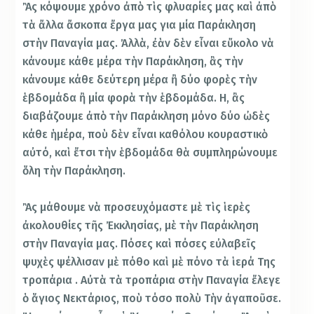
Ἂς κόψουμε χρόνο ἀπὸ τὶς φλυαρίες μας καὶ ἀπὸ
τὰ ἄλλα ἄσκοπα ἔργα μας για μία Παράκληση
στὴν Παναγία μας. Ἀλλὰ, ἐὰν δὲν εἶναι εὔκολο νὰ
κάνουμε κάθε μέρα τὴν Παράκληση, ἂς τὴν
κάνουμε κάθε δεύτερη μέρα ἢ δύο φορὲς τὴν
ἑβδομάδα ἢ μία φορὰ τὴν ἑβδομάδα. Η, ἂς
διαβάζουμε ἀπὸ τὴν Παράκληση μόνο δύο ὠδὲς
κάθε ἡμέρα, ποὺ δὲν εἶναι καθόλου κουραστικὸ
αὐτό, καὶ ἔτσι τὴν ἑβδομάδα θὰ συμπληρώνουμε
ὅλη τὴν Παράκληση.
Ἂς μάθουμε νὰ προσευχόμαστε μὲ τὶς ἱερὲς
ἀκολουθίες τῆς Ἐκκλησίας, μὲ τὴν Παράκληση
στὴν Παναγία μας. Πόσες καὶ πόσες εὐλαβεῖς
ψυχὲς ψέλλισαν μὲ πόθο καὶ μὲ πόνο τὰ ἱερά Της
τροπάρια . Αὐτὰ τὰ τροπάρια στὴν Παναγία ἔλεγε
ὁ ἅγιος Νεκτάριος, ποὺ τόσο πολὺ Τὴν ἀγαποῦσε.