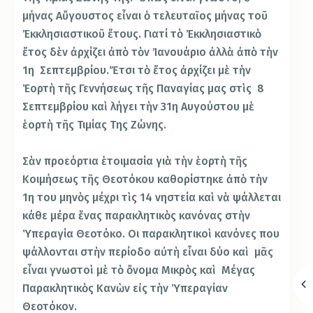
μήνας Αὔγουστος εἶναι ὁ τελευταῖος μήνας τοῦ
Ἐκκλησιαστικοῦ ἔτους. Γιατί τὸ Ἐκκλησιαστικὸ
ἔτος δὲν ἀρχίζει ἀπὸ τὸν Ἰανουάριο ἀλλὰ ἀπὸ τὴν
1η Σεπτεμβρίου.Ἔτσι τὸ ἔτος ἀρχίζει μὲ τὴν
Ἑορτὴ τῆς Γεννήσεως τῆς Παναγίας μας στὶς 8
Σεπτεμβρίου καὶ λήγει τὴν 31η Αυγούστου μὲ
ἑορτὴ τῆς Τιμίας Της Ζώνης.
Σὰν προεόρτια ἑτοιμασία γιὰ τὴν ἑορτὴ τῆς
Κοιμήσεως τῆς Θεοτόκου καθορίστηκε ἀπὸ τὴν
1η του μηνὸς μέχρι τὶς 14 νηστεία καὶ νὰ ψάλλεται
κάθε μέρα ἕνας παρακλητικὸς κανόνας στὴν
Ὑπεραγία Θεοτόκο. Οι παρακλητικοὶ κανόνες που
ψάλλονται στὴν περίοδο αὐτὴ εἶναι δύο καὶ μᾶς
εἶναι γνωστοὶ μὲ τὸ ὄνομα Μικρὸς καὶ Μέγας
Παρακλητικὸς Κανὼν εἰς τὴν Ὑπεραγίαν
Θεοτόκον.