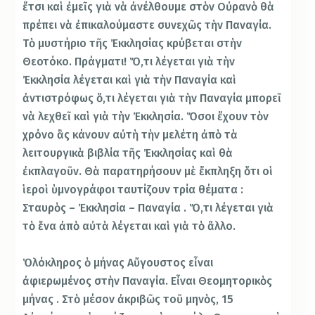
ἔτσι καὶ ἐμεῖς γιὰ νὰ ἀνέλθουμε στὸν Οὐρανὸ θὰ
πρέπει νὰ ἐπικαλούμαστε συνεχῶς τὴν Παναγία.
Τὸ μυστήριο τῆς Ἐκκλησίας κρύβεται στὴν
Θεοτόκο. Πράγματι! Ὅ,τι λέγεται γιὰ τὴν
Ἐκκλησία λέγεται καὶ γιὰ τὴν Παναγία καὶ
ἀντιστρόφως ὅ,τι λέγεται γιὰ τὴν Παναγία μπορεῖ
νὰ λεχθεῖ καὶ γιὰ τὴν Ἐκκλησία. Ὅσοι ἔχουν τὸν
χρόνο ἂς κάνουν αὐτὴ τὴν μελέτη ἀπὸ τὰ
λειτουργικὰ βιβλία τῆς Ἐκκλησίας καὶ θὰ
ἐκπλαγοῦν. Θὰ παρατηρήσουν μὲ ἔκπληξη ὅτι οἱ
ἱεροὶ ὑμνογράφοι ταυτίζουν τρία θέματα :
Σταυρὸς – Ἐκκλησία – Παναγία . Ὅ,τι λέγεται γιὰ
τὸ ἕνα ἀπὸ αὐτὰ λέγεται καὶ γιὰ τὸ ἄλλο.
Ὁλόκληρος ὁ μήνας Αὔγουστος εἶναι
ἀφιερωμένος στὴν Παναγία. Εἶναι Θεομητορικὸς
μήνας . Στὸ μέσον ἀκριβῶς τοῦ μηνὸς, 15