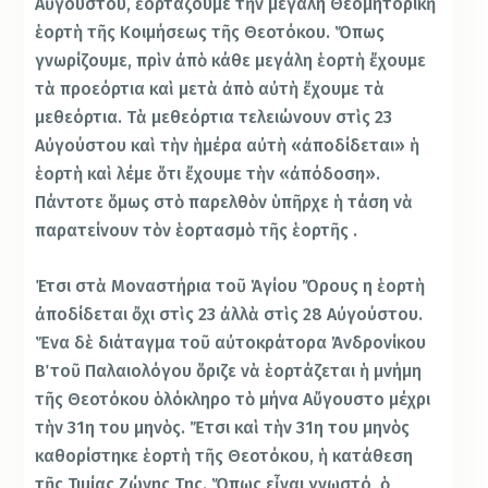
Αὐγούστου, ἑορτάζουμε τὴν μεγάλη Θεομητορικὴ
ἑορτὴ τῆς Κοιμήσεως τῆς Θεοτόκου. Ὅπως
γνωρίζουμε, πρὶν ἀπὸ κάθε μεγάλη ἑορτὴ ἔχουμε
τὰ προεόρτια καὶ μετὰ ἀπὸ αὐτὴ ἔχουμε τὰ
μεθεόρτια. Τὰ μεθεόρτια τελειώνουν στὶς 23
Αὐγούστου καὶ τὴν ἡμέρα αὐτὴ «ἀποδίδεται» ἡ
ἑορτὴ καὶ λέμε ὅτι ἔχουμε τὴν «ἀπόδοση».
Πάντοτε ὅμως στὸ παρελθὸν ὑπῆρχε ἡ τάση νὰ
παρατείνουν τὸν ἑορτασμὸ τῆς ἑορτῆς .
Έτσι στὰ Μοναστήρια τοῦ Ἁγίου Ὄρους η ἑορτὴ
ἀποδίδεται ὄχι στὶς 23 ἀλλὰ στὶς 28 Αὐγούστου.
Ἕνα δὲ διάταγμα τοῦ αὐτοκράτορα Ἀνδρονίκου
Β΄ τοῦ Παλαιολόγου ὅριζε νὰ ἑορτάζεται ἡ μνήμη
τῆς Θεοτόκου ὁλόκληρο τὸ μήνα Αὔγουστο μέχρι
τὴν 31η του μηνὸς. Ἔτσι καὶ τὴν 31η του μηνὸς
καθορίστηκε ἑορτὴ τῆς Θεοτόκου, ἡ κατάθεση
τῆς Τιμίας Ζώνης Της. Ὅπως εἶναι γνωστό, ὁ