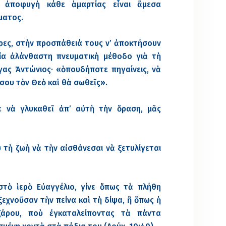
 ἀποφυγὴ κάθε ἁμαρτίας εἶναι ἄμεσα
ματος.
τέρες, στὴν προσπάθειά τους ν’ ἀποκτήσουν
μία ἀλάνθαστη πνευματικὴ μέθοδο γιὰ τὴ
γας Ἀντώνιος· «ὁπουδήποτε πηγαίνεις, νὰ
σου τὸν Θεὸ καὶ θὰ σωθεῖς».
ε νὰ γλυκαθεῖ ἀπ’ αὐτὴ τὴν ὅραση, μᾶς
τὴ ζωὴ νὰ τὴν αἰσθάνεσαι νὰ ξετυλίγεται
στὸ ἱερὸ Εὐαγγέλιο, γίνε ὅπως τὰ πλήθη
ξεχνοῦσαν τὴν πείνα καὶ τὴ δίψα, ἢ ὅπως ἡ
άρου, ποὺ ἐγκαταλείποντας τὰ πάντα