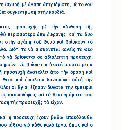
τη ἰσχυρή, μὲ ἀγάπη ἀπεριόριστη, μὲ τὸ νοῦ
θιὰ συγκέντρωση στὴν καρδιά.
ιπτης προσευχῆς μὲ τὴν αἴσθηση τῆς
ολὺ περισσότερο ἀπὸ ἐμφανής. Καὶ τὰ δυὸ
αὶ στὴν ἀγάπη τοῦ Θεοῦ καὶ βρίσκουν τὸ
ο. Διότι τὸ νὰ αἰσθάνεται κανεὶς τὸ Θεὸ
τὸ νὰ βρίσκεται σὲ ἀδιάλειπτη προσευχή,
σημαίνει νὰ βρίσκεται ἀκατάπαυστα μέσα
ἡ προσευχὴ ἀνατέλλει ἀπὸ τὴν ὅραση καὶ
 Θεοῦ καὶ ἐπιπλέον δυναμώνει αὐτὴ τὴν
 Ὅλοι οἱ ἅγιοι ἔζησαν δυνατὰ τὴν ἐμπειρία
τὶς ἀποκαλύψεις καὶ τὰ θεῖα ὁράματα ποὺ
ταση τῆς προσευχῆς τὰ εἶχαν.
καὶ ἡ προσευχὴ ἔχουν βαθιὰ ἐπακόλουθα
οσπάθεια γιὰ κάθε καλὸ ἔργο, ὅπως καὶ ὁ