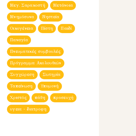
Μεγ. Σαρακοστή
Μετάνοια
Μνημόσυνα
Νηστεία
Οικογένεια
Πίστη
Παιδί
Παναγία
Πνευματικές συμβουλές
Πρόγραμμα Ακολουθιών
Συγχώρεση
Σωτηρία
Ταπείνωση
Υπομονή
Χριστός
πάθη
προσευχή
υγεια - διατροφη