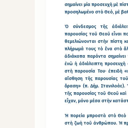
σημαίνει μία προσευχὴ μὲ πίσ
προσηλωμένο στὸ Θεό, μὲ βα
Ὁ σύνδεσμος τῆς ἀδιάλε
παρουσίας τοῦ Θεοῦ εἶναι π
θεμελιώνονται στὴν πίστη κ
πλήρωμά τους τὸ ἕνα στὸ ἄλλ
ἀδιάκοπα παρόντα σημαίνει 
ἐνῶ ἡ ἀδιάλειπτη προσευχὴ 
στὴ παρουσία Του· ἐπειδὴ «
αἴσθηση τῆς παρουσίας τοῦ
ὅραση» (π. Δήμ. Στανιλοάε).
τῆς παρουσίας τοῦ Θεοῦ καὶ 
εἶχαν, μόνο μέσα στὴν κατάσ
Ἡ πορεία μπροστὰ στὸ Θεὸ 
στὴ ζωὴ τοῦ ἀνθρώπου. Ἡ πρ