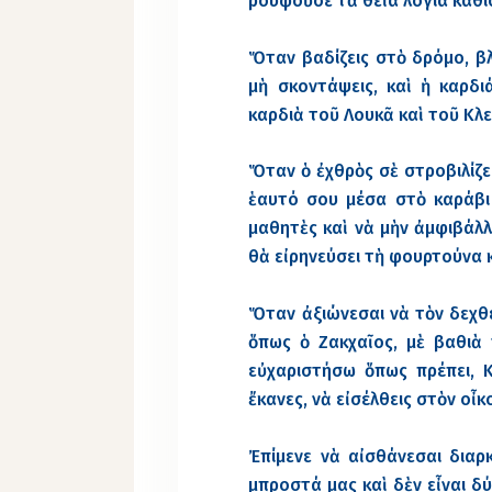
ρουφοῦσε τὰ θεῖα λόγια καθισ
Ὅταν βαδίζεις στὸ δρόμο, βλ
μὴ σκοντάψεις, καὶ ἡ καρδ
καρδιὰ τοῦ Λουκᾶ καὶ τοῦ Κλ
Ὅταν ὁ ἐχθρὸς σὲ στροβιλίζε
ἑαυτό σου μέσα στὸ καράβι 
μαθητὲς καὶ νὰ μὴν ἀμφιβάλλε
θὰ εἰρηνεύσει τὴ φουρτούνα κ
Ὅταν ἀξιώνεσαι νὰ τὸν δεχθε
ὅπως ὁ Ζακχαῖος, μὲ βαθιὰ
εὐχαριστήσω ὅπως πρέπει, Κ
ἔκανες, νὰ εἰσέλθεις στὸν οἶκ
Ἐπίμενε νὰ αἰσθάνεσαι διαρ
μπροστά μας καὶ δὲν εἶναι δ