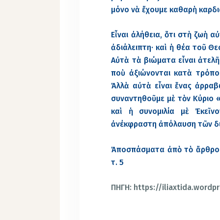
μόνο νὰ ἔχουμε καθαρὴ καρδι
Εἶναι ἀλήθεια, ὅτι στὴ ζωὴ α
ἀδιάλειπτη· καὶ ἡ θέα τοῦ Θε
Αὐτὰ τὰ βιώματα εἶναι ἀτελῆ
ποὺ ἀξιώνονται κατὰ τρόπο ἐ
Ἀλλὰ αὐτὰ εἶναι ἕνας ἀρραβ
συναντηθοῦμε μὲ τὸν Κύριο 
καὶ ἡ συνομιλία μὲ Ἐκεῖν
ἀνέκφραστη ἀπόλαυση τῶν δι
Ἀποσπάσματα ἀπὸ τὸ ἄρθρο 
τ. 5
ΠΗΓΗ: https://iliaxtida.wordp