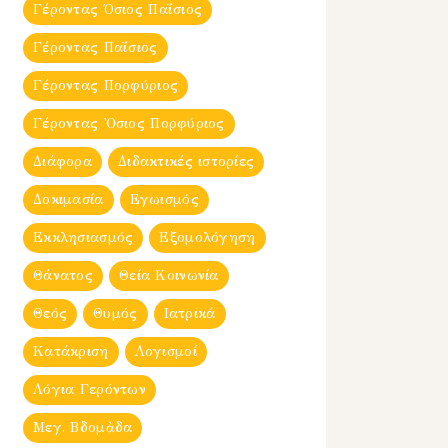
Γέροντας Όσιος Παΐσιος
Γέροντας Παΐσιος
Γέροντας Πορφύριος
Γέροντας Ὀσιος Πορφύριος
Διάφορα
Διδακτικές ιστορίες
Δοκιμασία
Εγωισμός
Εκκλησιασμός
Εξομολόγηση
Θάνατος
Θεία Κοινωνία
Θεός
Θυμός
Ιατρικά
Κατάκριση
Λογισμοί
Λόγια Γερόντων
Μεγ. Βδομἀδα