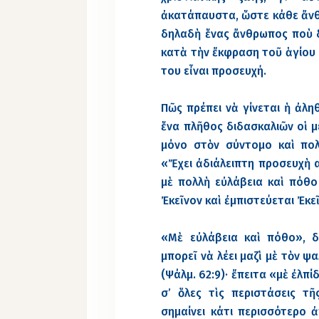
ἀκατάπαυστα, ὥστε κάθε ἄνθ
δηλαδὴ ἕνας ἄνθρωπος ποὺ δ
κατὰ τὴν ἔκφραση τοῦ ἁγίου 
του εἶναι προσευχή.
Πῶς πρέπει νὰ γίνεται ἡ ἀλη
ἕνα πλῆθος διδασκαλιῶν οἱ 
μόνο στὸν σύντομο καὶ πολ
«Ἔχει ἀδιάλειπτη προσευχὴ α
μὲ πολλὴ εὐλάβεια καὶ πόθο
Ἐκεῖνον καὶ ἐμπιστεύεται Ἐκεῖν
«Μὲ εὐλάβεια καὶ πόθο», 
μπορεῖ νὰ λέει μαζὶ μὲ τὸν 
(Ψάλμ. 62:9)· ἔπειτα «μὲ ἐλπ
σ’ ὅλες τὶς περιστάσεις τῆ
σημαίνει κάτι περισσότερο 