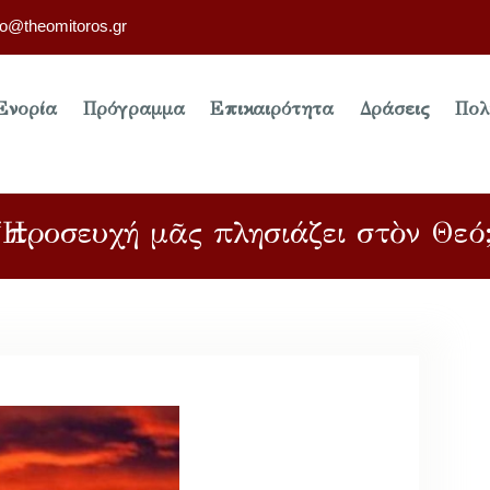
fo@theomitoros.gr
Ενορία
Πρόγραμμα
Επικαιρότητα
Δράσεις
Πολ
Ἡ προσευχή μᾶς πλησιάζει στὸν Θεό