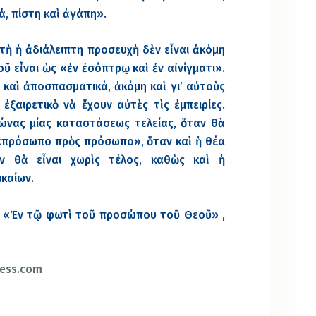
ά, πίστη καὶ ἀγάπη».
ὐτὴ ἡ ἀδιάλειπτη προσευχὴ δὲν εἶναι ἀκόμη
οῦ εἶναι ὡς «ἐν ἐσόπτρῳ καὶ ἐν αἰνίγματι».
 καὶ ἀποσπασματικά, ἀκόμη καὶ γι’ αὐτοὺς
ξαιρετικὸ νὰ ἔχουν αὐτὲς τὶς ἐμπειρίες.
ώνας μίας καταστάσεως τελείας, ὅταν θὰ
«πρόσωπο πρὸς πρόσωπο», ὅταν καὶ ἡ θέα
ον θὰ εἶναι χωρὶς τέλος, καθὼς καὶ ἡ
καίων.
«Ἐν τῷ φωτὶ τοῦ προσώπου τοῦ Θεοῦ» ,
ress.com