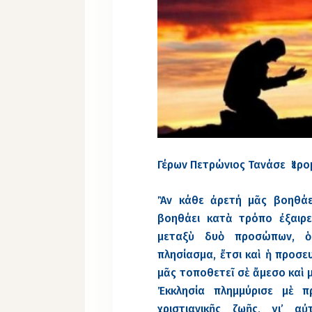
Γέρων Πετρώνιος Τανάσε
Ἱερ
Ἂν κάθε ἀρετή μᾶς βοηθάε
βοηθάει κατὰ τρόπο ἐξαιρε
μεταξὺ δυὸ προσώπων, ὁ
πλησίασμα, ἔτσι καὶ ἡ προσε
μᾶς τοποθετεῖ σὲ ἄμεσο καὶ 
Ἐκκλησία πλημμύρισε μὲ 
χριστιανικῆς ζωῆς, γι’ 