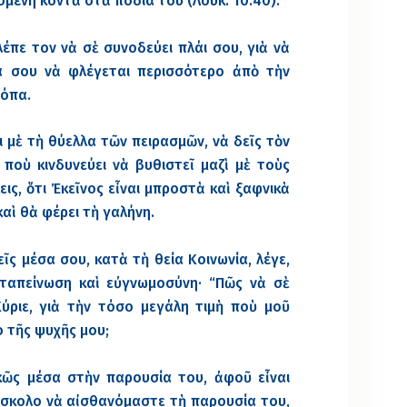
μένη κοντὰ στὰ πόδια του (Λούκ. 10:40).
έπε τον νὰ σὲ συνοδεύει πλάι σου, γιὰ νὰ
ιά σου νὰ φλέγεται περισσότερο ἀπὸ τὴν
εόπα.
ι μὲ τὴ θύελλα τῶν πειρασμῶν, νὰ δεῖς τὸν
ποὺ κινδυνεύει νὰ βυθιστεῖ μαζὶ μὲ τοὺς
ις, ὅτι Ἐκεῖνος εἶναι μπροστὰ καὶ ξαφνικὰ
αὶ θὰ φέρει τὴ γαλήνη.
ῖς μέσα σου, κατὰ τὴ θεία Κοινωνία, λέγε,
 ταπείνωση καὶ εὐγνωμοσύνη· “Πῶς νὰ σὲ
ύριε, γιὰ τὴν τόσο μεγάλη τιμὴ ποὺ μοῦ
ο τῆς ψυχῆς μου;
κῶς μέσα στὴν παρουσία του, ἀφοῦ εἶναι
ύσκολο νὰ αἰσθανόμαστε τὴ παρουσία του,