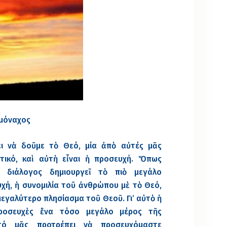
ομόναχος
ι νὰ δοῦμε τὸ Θεό, μία ἀπὸ αὐτές μᾶς
τικό, καὶ αὐτὴ εἶναι ἡ προσευχή. Ὅπως
 διάλογος δημιουργεῖ τὸ πιὸ μεγάλο
υχή, ἡ συνομιλία τοῦ ἀνθρώπου μὲ τὸ Θεό,
μεγαλύτερο πλησίασμα τοῦ Θεοῦ. Γι’ αὐτὸ ἡ
προσευχὲς ἕνα τόσο μεγάλο μέρος τῆς
αὐτό μᾶς προτρέπει νὰ προσευχόμαστε