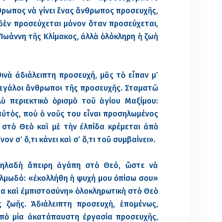
ρωπος νὰ γίνει ἕνας ἄνθρωπος προσευχῆς,
ὲν προσεύχεται μόνον ὅταν προσεύχεται,
Ἰωάννη τῆς Κλίμακος, ἀλλὰ ὁλόκληρη ἡ ζωὴ
θινὰ ἀδιάλειπτη προσευχή, μᾶς τὸ εἶπαν μ’
μεγάλοι ἄνθρωποι τῆς προσευχῆς. Σταματῶ
ὺ περιεκτικὸ ὁρισμὸ τοῦ ἁγίου Μαξίμου:
ὐτὸς, ποὺ ὁ νοῦς του εἶναι προσηλωμένος
 στὸ Θεὸ καὶ μὲ τὴν ἐλπίδα κρέμεται ἀπὸ
ον σ’ ὅ,τι κάνει καὶ σ’ ὅ,τι τοῦ συμβαίνει».
δηλαδὴ ἄπειρη ἀγάπη στὸ Θεό, ὥστε νὰ
ψαλμωδό: «ἐκολλήθη ἡ ψυχή μου ὀπίσω σου»
ίδα καὶ ἐμπιστοσύνη» ὁλοκληρωτικὴ στὸ Θεὸ
ς ζωῆς. Ἀδιάλειπτη προσευχὴ, ἑπομένως,
ἀπὸ μία ἀκατάπαυστη ἐργασία προσευχῆς,