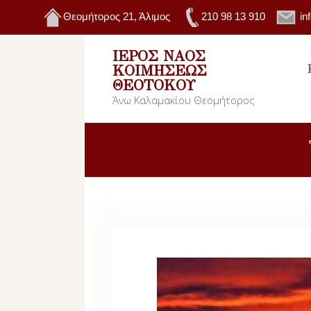
Θεομήτορος 21, Άλιμος
210 98 13 910
in
ΙΕΡΌΣ ΝΑΌΣ
ΚΟΙΜΉΣΕΩΣ
ΘΕΟΤΌΚΟΥ
Άνω Καλαμακίου Θεομήτορος