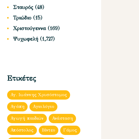
Σταυρός
(48)
Τριώδιο
(15)
Χριστούγεννα
(169)
Ψυχωφελή
(1,727)
Ετικέτες
Αγ. Ιωάννης Χρυσόστομος
Αγάπη
Αγιολόγιο
Αγωγή παιδιών
Ανάσταση
Απόστολος
Βίντεο
Γάμος