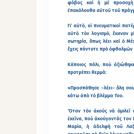
φόβος καὶ ἡ μὲ προσοχὴ
ἐπακόλουθα αὐτοῦ τοῦ πράγ
Γι’ αὐτὸ, οἱ πνευματικοὶ πα
αὐτὸ τὸν λογισμὸ, ἔκαναν 
σωτηρία, ὅπως λέει καὶ ὁ Μέ
ἔχεις πάντοτε πρὸ ὀφθαλμῶν 
Κάποιος πάλι, ποὺ ἀξιώθηκ
προτρέπει θερμά:
«Προσπάθησε –λέει– ὅλη σου 
κάτω ἀπὸ τὸ βλέμμα Του.
Ὅταν τὸν ἀκοῦς νὰ ὁμιλεῖ 
ἐκεῖνα, ποὺ ἀκούγοντάς τον 
Μαρία, ἡ ἀδελφή τοῦ Λαζ