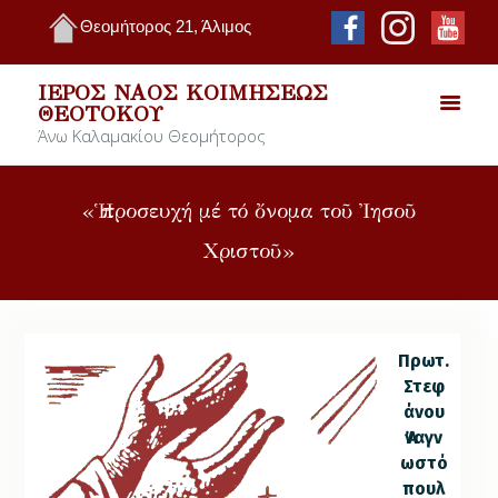
Θεομήτορος 21, Άλιμος
ΙΕΡΌΣ ΝΑΌΣ ΚΟΙΜΉΣΕΩΣ
ΘΕΟΤΌΚΟΥ
Άνω Καλαμακίου Θεομήτορος
«Ἡ προσευχή μέ τό ὄνομα τοῦ Ἰησοῦ
Χριστοῦ»
Πρωτ.
Στεφ
άνου
Ἀναγν
ωστό
πουλ