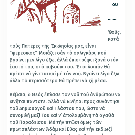
ου
……..
Ὁ νοῦς,
κατά
τούς Πατέρες τῆς Ἐκκλησίας μας, εἶναι
“φερέοικος”. Μοιάζει σάν τό σαλιγκάρι, πού
βγαίνει μέν λίγο ἔξω, ἀλλά ἐπιστρέφει ξανά στόν
ἑαυτό του, στό καβούκι του. Ἔτσι λοιπόν θά
πρέπει νά γίνεται καί μέ τόν νοῦ. Βγαίνει λίγο ἔξω,
ἀλλά τό περισσότερο θά πρέπει νά ζῆ μέσα.
Βέβαια, ὁ Θεός ἔπλασε τόν νοῦ τοῦ ἀνθρώπου νά
κινῆται πάντοτε. Ἀλλά νά κινῆται πρός συνάντησι
τοῦ Δημιουργοῦ καί Πλάστου του, ὥστε νά
συνομιλῆ μαζί Του καί ν᾿ ἀπολαμβάνη τά ἀγαθά
τοῦ Παραδείσου. Μέ τήν πτῶσι ὅμως τῶν
πρωτοπλάστων Ἀδάμ καί Εὔας καί τήν ἐκδίωξί