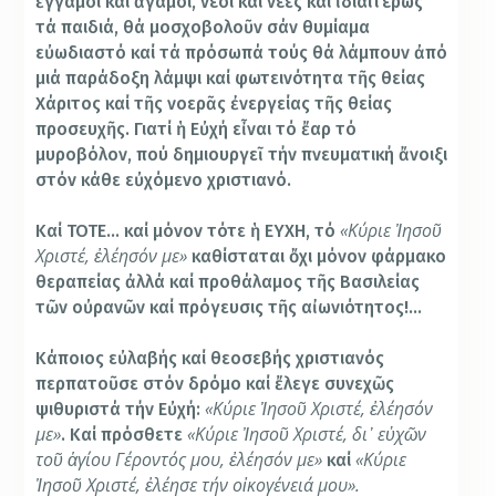
ἔγγαμοι καί ἄγαμοι, νέοι καί νέες καί ἰδιαιτέρως
τά παιδιά, θά μοσχοβολοῦν σάν θυμίαμα
εὐωδιαστό καί τά πρόσωπά τούς θά λάμπουν ἀπό
μιά παράδοξη λάμψι καί φωτεινότητα τῆς θείας
Χάριτος καί τῆς νοερᾶς ἐνεργείας τῆς θείας
προσευχῆς. Γιατί ἡ Εὐχή εἶναι τό ἔαρ τό
μυροβόλον, πού δημιουργεῖ τήν πνευματική ἄνοιξι
στόν κάθε εὐχόμενο χριστιανό.
«Κύριε
Ἰησοῦ
Καί ΤΟΤΕ… καί μόνον τότε ἡ ΕΥΧΗ, τό
Χριστέ,
ἐλέησόν
με»
καθίσταται ὄχι μόνον φάρμακο
θεραπείας ἀλλά καί προθάλαμος τῆς Βασιλείας
τῶν οὐρανῶν καί πρόγευσις τῆς αἰωνιότητος!…
Κάποιος εὐλαβής καί θεοσεβής χριστιανός
περπατοῦσε στόν δρόμο καί ἔλεγε συνεχῶς
«Κύριε Ἰησοῦ Χριστέ, ἐλέησόν
ψιθυριστά τήν Εὐχή:
με»
«Κύριε Ἰησοῦ Χριστέ, δι᾿ εὐχῶν
. Καί πρόσθετε
τοῦ ἁγίου Γέροντός μου, ἐλέησόν με»
«Κύριε
καί
Ἰησοῦ Χριστέ, ἐλέησε τήν οἰκογένειά μου».