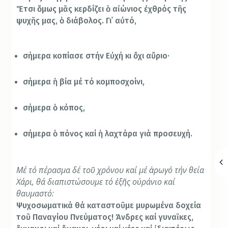
Ἔτσι ὅμως μᾶς κερδίζει ὁ αἰώνιος ἐχθρός τῆς
ψυχῆς μας, ὁ διάβολος. Γι᾿ αὐτό,
σήμερα κοπίασε στήν Εὐχή κι ὄχι αὔριο·
σήμερα ἡ βία μέ τό κομποσχοίνι,
σήμερα ὁ κόπος,
σήμερα ὁ πόνος καί ἡ λαχτάρα γιά προσευχή.
Μέ τό πέρασμα δέ τοῦ χρόνου καί μέ ἀρωγό τήν θεία
Χάρι, θά διαπιστώσουμε τό ἑξῆς οὐράνιο καί
θαυμαστό:
Ψυχοσωματικά θά καταστοῦμε μυρωμένα δοχεία
τοῦ Παναγίου Πνεύματος! Ἀνδρες καί γυναῖκες,