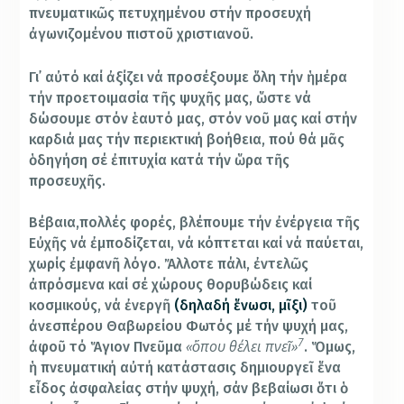
πνευματικῶς πετυχημένου στήν προσευχή
ἀγωνιζομένου πιστοῦ χριστιανοῦ.
Γι᾿ αὐτό καί ἀξίζει νά προσέξουμε ὅλη τήν ἡμέρα
τήν προετοιμασία τῆς ψυχῆς μας, ὥστε νά
δώσουμε στόν ἑαυτό μας, στόν νοῦ μας καί στήν
καρδιά μας τήν περιεκτική βοήθεια, πού θά μᾶς
ὁδηγήση σέ ἐπιτυχία κατά τήν ὥρα τῆς
προσευχῆς.
Βέβαια,πολλές φορές, βλέπουμε τήν ἐνέργεια τῆς
Εὐχῆς νά ἐμποδίζεται, νά κόπτεται καί νά παύεται,
χωρίς ἐμφανῆ λόγο. Ἄλλοτε πάλι, ἐντελῶς
ἀπρόσμενα καί σέ χώρους θορυβώδεις καί
κοσμικούς, νά ἐνεργῆ
(δηλαδή ἕνωσι, μῖξι)
τοῦ
ἀνεσπέρου Θαβωρείου Φωτός μέ τήν ψυχή μας,
7
«ὅπου θέλει πνεῖ»
ἀφοῦ τό Ἅγιον Πνεῦμα
. Ὅμως,
ἡ πνευματική αὐτή κατάστασις δημιουργεῖ ἕνα
εἶδος ἀσφαλείας στήν ψυχή, σάν βεβαίωσι ὅτι ὁ