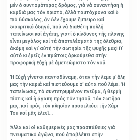
μέν ὁ συντομότερος δρόμος, γιά νά συναντήση ἡ
καρδιά μας τόν Χριστό, ἀλλά ταυτόχρονα καί ὁ
πιό δύσκολος, ἄν δέν ἔχουμε ἔμπειρο καί
διακριτικό ὁδηγό, πού νά διαθέτη πολλή
ταπείνωσι καί ἀγάπη, γιατί ὁ κίνδυνος τῆς πλάνης
εἶναι μεγάλος καί τά ἀποτελέσματά της ὀλέθρια,
ἀκόμη καί γι᾿ αὐτή τήν σωτηρία τῆς ψυχῆς μας! Γι᾿
αὐτό κι ἐμεῖς ἐν πρώτοις ἀρκούμεθα στήν
προφορική Εὐχή μέ ἀμετεώριστο τόν νοῦ.
Ἡ Εὐχή γίνεται παντοδύναμη, ὅταν τήν λέμε μ᾿ ὅλη
μας τήν καριά καί πιστεύουμε σ᾿ αὐτά πού λέμε. Ἡ
ταπείνωσις, τό συντετριμμένον πνεῦμα, ἡ θερμή
πίστις καί ἡ ἀγάπη πρός τόν Ἰησοῦ, τόν Σωτῆρα
μας, καί πρός τόν πλησίον προσελκύει τήν Χάρι
Του καί μᾶς ἐλεεῖ…
Ἀλλά καί οἱ καθημερινές μας προσπάθειες γιά
πνευματικό ἀγῶνα, πού ἀποβλέπει στήν