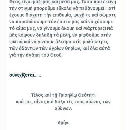
Θεός εἶναι μαζί μας καί μέσα μας. Τόσο πού ἐκείνη
τήν στιγμή μποροῦμε εὔκολα νά πεθάνουμε! Γιατί
ἔχουμε διάχυτη τήν ἐπιθυμία, ψυχῇ τε καί σώματι,
νά παραδώσουμε τόν ἑαυτό μας καί νά χύσουμε
τό αἷμα μας, νά γίνουμε ἀκόμη καί Μάρτυρες! Νά
μᾶς κόψουν δηλαδή τά μέλη, νά ριφθοῦμε στήν
φωτιά καί νά γίνουμε ἄλεσμα στίς μυλόπετρες
τῶν ὀδόντων τῶν ἀγρίων θηρίων, καί ὅλα αὐτά
γιά τήν ἀγάπη τοῦ Θεοῦ.
συνεχίζεται……
Τέλος καί τῇ Τρισηλίῳ Θεότητι
κράτος, αἶνος καί δόξα εἰς τούς αἰῶνας τῶν
αἰώνων.
Ἀμήν.