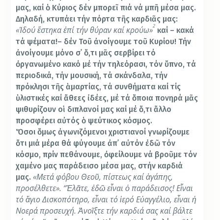
μας, καί ὁ Κύριος δέν μπορεῖ πιά νά μπῆ μέσα μας.
Δηλαδή, κτυπάει τήν πόρτα τῆς καρδιᾶς μας:
2
«Ἰδού
ἔστηκα
ἐπί
τήν
θύραν
καί
κρούω»
καί – κακά
τά ψέματα!– δέν Τοῦ ἀνοίγουμε τοῦ Κυρίου! Τήν
ἀνοίγουμε μόνο σ᾿ ὅ,τι μᾶς σερβίρει τό
ὀργανωμένο κακό μέ τήν τηλεόρασι, τόν ὕπνο, τά
περιοδικά, τήν μουσική, τά σκάνδαλα, τήν
πρόκλησι τῆς ἁμαρτίας, τά συνθήματα καί τίς
ὑλιστικές καί ἄθεες ἰδέες, μέ τά ὅποια πονηρά μᾶς
ψιθυρίζουν οἱ διπλανοί μας καί μέ ὅ,τι ἄλλο
προσφέρει αὐτός ὁ ψεύτικος κόσμος.
Ὅσοι ὅμως ἀγωνιζόμενοι χριστιανοί γνωρίζουμε
ὅτι μιά μέρα θά φύγουμε ἀπ᾿ αὐτόν ἐδῶ τόν
κόσμο, πρίν πεθάνουμε, ὀφείλουμε νά βροῦμε τόν
χαμένο μας παράδεισο μέσα μας, στήν καρδιά
«Μετά
φόβου
Θεοῦ,
πίστεως
καί
ἀγάπης,
μας.
προσέλθετε».
“
Ἐλᾶτε,
ἐδῶ
εἶναι
ὁ
παράδεισος!
Εἶναι
τό
ἅγιο
Δισκοπότηρο,
εἶναι
τό
ἱερό
Εὐαγγέλιο,
εἶναι
ἡ
Νοερά
προσευχή.
Ἀνοῖξτε
τήν
καρδιά
σας
καί
βάλτε