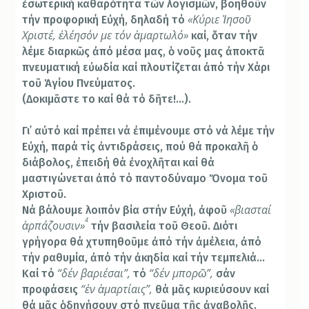
ἐσωτερική καθαρότητα τῶν λογισμῶν, βοηθοῦν
«Κύριε
Ἰησοῦ
τήν προφορική Εὐχή, δηλαδή τό
Χριστέ,
ἐλέησόν
με
τόν
ἁ
μαρτωλό»
καί, ὅταν τήν
λέμε διαρκῶς ἀπό μέσα μας, ὁ νοῦς μας ἀποκτᾶ
πνευματική εὐωδία καί πλουτίζεται ἀπό τήν Χάρι
τοῦ Ἁγίου Πνεύματος.
(Δοκιμᾶστε το καί θά τό δῆτε!…).
Γι᾿ αὐτό καί πρέπει νά ἐπιμένουμε στό νά λέμε τήν
Εὐχή, παρά τίς ἀντιδράσεις, πού θά προκαλῆ ὁ
διάβολος, ἐπειδή θά ἐνοχλῆται καί θά
μαστιγώνεται ἀπό τό παντοδύναμο Ὄνομα τοῦ
Χριστοῦ.
«βιασταί
Νά βάλουμε λοιπόν βία στήν Εὐχή, ἀφοῦ
4
ἁρπάζουσιν»
τήν βασιλεία τοῦ Θεοῦ. Διότι
γρήγορα θά χτυπηθοῦμε ἀπό τήν ἀμέλεια, ἀπό
τήν ραθυμία, ἀπό τήν ἀκηδία καί τήν τεμπελιά…
“
δέν
βαριέσαι
”
,
“
δέν
μπορῶ
”
,
Καί τό
τό
σάν
“
ἐν
ἁμαρτίαις
”
,
προφάσεις
θά μᾶς κυριεύσουν καί
θά μᾶς ὁδηγήσουν στό πνεῦμα τῆς ἀναβολῆς.