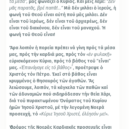
τά
μέσα
”
,
“
Δέν
μᾶς φωνάζει ὁ Κύριος. Καί μεῖς λέμε:
μᾶς
παρατᾶς,
βρέ
παπᾶ!…
”
Μά δέν μιλάει ὁ ἱερεύς, ἡ
φωνή τοῦ Θεοῦ εἶναι αὐτή πού μᾶς μιλάει. Δέν
εἶναι τοῦ ἱερέως, δέν εἶναι τοῦ ἀρχιερέως, δέν
εἶναι τοῦ διακόνου, δέν εἶναι τοῦ μοναχοῦ. Ἡ
φωνή τοῦ Θεοῦ εἶναι!
Ἄρα λοιπόν ἡ πορεία πρέπει νά γίνη πρός τά μέσα
«ἐν
φυλακῇ»
μας, πρός τήν καρδιά μας, πρός τόν
εὐρισκόμενον Κύριο, πρός τό βάθος τοῦ “εἶναι”
3
«Ἐπανάγαγε
εἰς
τό
βάθος»
μας.
, προέτρεψε ὁ
Χριστός τόν Πέτρο. Ἐκεῖ στό βάθος εἶναι
κρυμμένος ὁ θησαυρός τῶν ἀγαθῶν. Ἄς
λειώσουμε, λοιπόν, τά κάγκελα τῶν παθῶν καί
τῶν ἀδυναμιῶν πού σιδηρόδεσαν τήν θεία Χάρι,
διά τοῦ πυρακτωμένου Ὀνόματος τοῦ Κυρίου
ἡμῶν Ἰησοῦ Χριστοῦ, μέ τήν λεγομένη Νοερά
«Κύριε
Ἰησοῦ
Χριστέ,
ἐλέησόν
με!»
προσευχή, τό
.
Ὁ δρόμος τῆς Νοερᾶς Καρδιακῆς προσευχῆς εἶναι