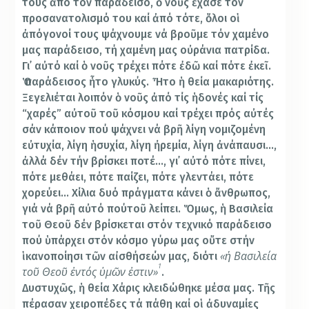
τους ἀπό τόν παράδεισο, ὁ νοῦς ἔχασε τόν
προσανατολισμό του καί ἀπό τότε, ὅλοι οἱ
ἀπόγονοί τους ψάχνουμε νά βροῦμε τόν χαμένο
μας παράδεισο, τή χαμένη μας οὐράνια πατρίδα.
Γι᾿ αὐτό καί ὁ νοῦς τρέχει πότε ἐδῶ καί πότε ἐκεῖ.
Ὁ παράδεισος ἦτο γλυκύς. Ἦτο ἡ θεία μακαριότης.
Ξεγελιέται λοιπόν ὁ νοῦς ἀπό τίς ἡδονές καί τίς
“χαρές” αὐτοῦ τοῦ κόσμου καί τρέχει πρός αὐτές
σάν κάποιον πού ψάχνει νά βρῆ λίγη νομιζομένη
εὐτυχία, λίγη ἡσυχία, λίγη ἠρεμία, λίγη ἀνάπαυσι…,
ἀλλά δέν τήν βρίσκει ποτέ…, γι᾿ αὐτό πότε πίνει,
πότε μεθάει, πότε παίζει, πότε γλεντάει, πότε
χορεύει… Χίλια δυό πράγματα κάνει ὁ ἄνθρωπος,
γιά νά βρῆ αὐτό πούτοῦ λείπει. Ὅμως, ἡ Βασιλεία
τοῦ Θεοῦ δέν βρίσκεται στόν τεχνικό παράδεισο
πού ὑπάρχει στόν κόσμο γύρω μας οὔτε στήν
«ἡ
Βασιλεία
ἱκανοποίησι τῶν αἰσθήσεών μας, διότι
1
τοῦ
Θεοῦ
ἐντός
ὑμῶν
ἐστιν»
.
Δυστυχῶς, ἡ θεία Χάρις κλειδώθηκε μέσα μας. Τῆς
πέρασαν χειροπέδες τά πάθη καί οἱ ἀδυναμίες