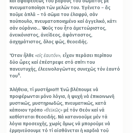
καί ἀφαιρέσεως τοῦ βάρους τοῦ σώματος μέ
πνευματοποίησι τῶν μελῶν του. Ἐγένετο – ἄς
ποῦμε ἁπλᾶ – τό σῶμα του ἐλαφρύ, σάν
πούπουλο, πνευματοποιημένο καί ἀγγελικό, κάτι
σάν οὐράνιο… Ὁ νοῦς του ἦτο ἀμετεώριστος,
ἀνεικόνιστος, ἀνείδεος, ἀφάνταστος,
ἀσχημάτιστος, ὅλος φῶς, θεοειδής.
«εἰς ἑαυτόν»,
Ὅταν ἦλθε
εἶχαν περάσει περίπου
δύο ὧρες καί ἐπέστρεψε στό σπίτι του
πανευτυχής, ἐλεεινολογῶντας συνεχῶς τόν ἑαυτό
6
του
.
Ἀλήθεια, τί μυστήριο!!! Ἐνῶ βλέπουμε νά
προφέρωνται μόνο λόγια, ἡ ψυχή νά ἐπικοινωνῆ
μυστικῶς, μυστηριωδῶς, πνευματικῶς, κατά
«θεϊκῶς»
κάποιον τρόπο
μέ τόν Θεόν καί νά
καθίσταται θεοειδής. Νά κατανοοῦμε μέν τά
λόγια προσευχῆς, χωρίς ὅμως νά μποροῦμε νά
ἑρμηνεύσουμε τό τί αἰσθάνεται ἡ καρδιά τοῦ