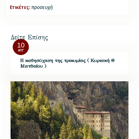
Ετικέτες:
προσευχή
Δείτε Επίσης
10
ΑΥΓ
H καθησύχαση της τρικυμίας ( Κυριακή Θ
Ματθαίου )