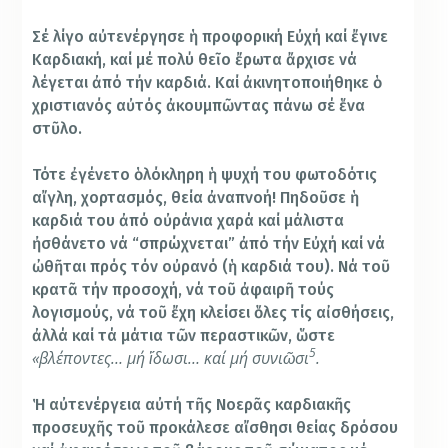
Σέ λίγο αὐτενέργησε ἡ προφορική Εὐχή καί ἔγινε
Καρδιακή, καί μέ πολύ θεῖο ἔρωτα ἄρχισε νά
λέγεται ἀπό τήν καρδιά. Καί ἀκινητοποιήθηκε ὁ
χριστιανός αὐτός ἀκουμπῶντας πάνω σέ ἕνα
στῦλο.
Τότε ἐγένετο ὁλόκληρη ἡ ψυχή του φωτοδότις
αἴγλη, χορτασμός, θεία ἀναπνοή! Πηδοῦσε ἡ
καρδιά του ἀπό οὐράνια χαρά καί μάλιστα
ἠσθάνετο νά “σπρώχνεται” ἀπό τήν Εὐχή καί νά
ὠθῆται πρός τόν οὐρανό (ἡ καρδιά του).
Νά τοῦ
κρατᾶ τήν προσοχή, νά τοῦ ἀφαιρῆ τούς
λογισμούς, νά τοῦ ἔχη κλείσει ὅλες τίς αἰσθήσεις,
ἀλλά καί τά μάτια τῶν περαστικῶν, ὥστε
5
«βλέποντες… μή ἴδωσι… καί μή συνιῶσι
.
Ἡ αὐτενέργεια αὐτή τῆς Νοερᾶς καρδιακῆς
προσευχῆς τοῦ προκάλεσε αἴσθησι θείας δρόσου