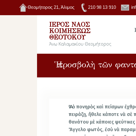
Θεομήτορος 21, Άλιμος
210 98 13 910
in
ΙΕΡΌΣ ΝΑΌΣ
ΚΟΙΜΉΣΕΩΣ
ΘΕΟΤΌΚΟΥ
Άνω Καλαμακίου Θεομήτορος
Ἡ προσβολὴ τῶν φαντ
Ἂν ὁ πονηρὸς καὶ πείσμων ἐχθ
πειράζῃ, ἤθελε κάποτε νὰ σὲ 
θανάτου μὲ κάποιες ψεύτικες
Ἄγγελο φωτός, ἐσὺ νὰ παραμ