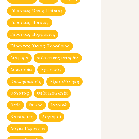
Γέροντας Όσιος Παΐσιος
Γέροντας Παΐσιος
Γέροντας Πορφύριος
Γέροντας Ὀσιος Πορφύριος
Διάφορα
Διδακτικές ιστορίες
Δοκιμασία
Εγωισμός
Εκκλησιασμός
Εξομολόγηση
Θάνατος
Θεία Κοινωνία
Θεός
Θυμός
Ιατρικά
Κατάκριση
Λογισμοί
Λόγια Γερόντων