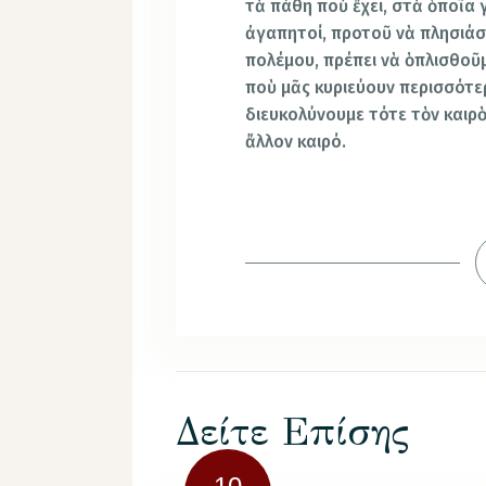
τὰ πάθη ποὺ ἔχει, στὰ ὁποῖα γ
ἀγαπητοί, προτοῦ νὰ πλησιάσ
πολέμου, πρέπει νὰ ὁπλισθοῦ
ποὺ μᾶς κυριεύουν περισσότερ
διευκολύνουμε τότε τὸν καιρὸ 
ἄλλον καιρό.
Δείτε Επίσης