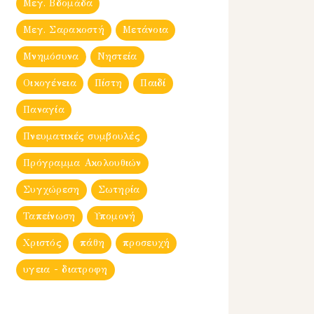
Μεγ. Βδομἀδα
Μεγ. Σαρακοστή
Μετάνοια
Μνημόσυνα
Νηστεία
Οικογένεια
Πίστη
Παιδί
Παναγία
Πνευματικές συμβουλές
Πρόγραμμα Ακολουθιών
Συγχώρεση
Σωτηρία
Ταπείνωση
Υπομονή
Χριστός
πάθη
προσευχή
υγεια - διατροφη