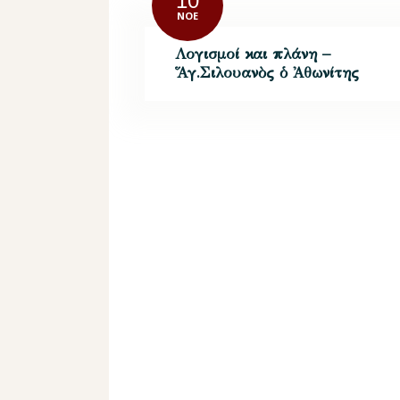
10
ΝΟΈ
Λογισμοί και πλάνη –
Ἅγ.Σιλουανὸς ὁ Ἀθωνίτης