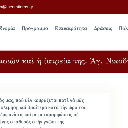
fo@theomitoros.gr
Ενορία
Πρόγραμμα
Επικαιρότητα
Δράσεις
Πολ
ασιῶν καὶ ἡ ἰατρεία της. Ἁγ. Νικοδ
ρός μας, ποὺ δὲν κουράζεται ποτὲ νὰ μᾶς
πολεμήσῃ καὶ ἰδιαίτερα κατὰ τὴν ὥρα τοῦ
 ἐμφανίσεις καὶ μὲ μεταμορφώσεις σὲ
ένῃς σταθερὸς στὴν γνῶσι τῆς