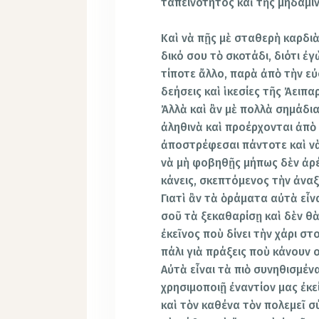
ταπεινότητος καὶ τῆς μηδαμι
Καὶ νὰ πῇς μὲ σταθερὴ καρδι
δικό σου τὸ σκοτάδι, διότι ἐ
τίποτε ἄλλο, παρὰ ἀπὸ τὴν εὐ
δεήσεις καὶ ἱκεσίες τῆς Ἀειπ
Ἀλλὰ καὶ ἂν μὲ πολλὰ σημάδι
ἀληθινὰ καὶ προέρχονται ἀπὸ 
ἀποστρέφεσαι πάντοτε καὶ νὰ
νὰ μὴ φοβηθῇς μήπως δὲν ἀρ
κάνεις, σκεπτόμενος τὴν ἀνα
Γιατὶ ἂν τὰ ὁράματα αὐτὰ εἶν
σοῦ τὰ ξεκαθαρίσῃ καὶ δὲν θὰ
ἐκεῖνος ποὺ δίνει τὴν χάρι σ
πάλι γιὰ πράξεις ποὺ κάνουν ο
Αὐτὰ εἶναι τὰ πιὸ συνηθισμέν
χρησιμοποιῇ ἐναντίον μας ἐκ
καὶ τὸν καθένα τὸν πολεμεῖ σ