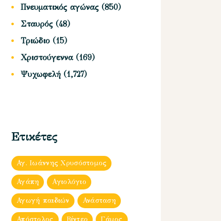
Πνευματικός αγώνας
(850)
Σταυρός
(48)
Τριώδιο
(15)
Χριστούγεννα
(169)
Ψυχωφελή
(1,727)
Ετικέτες
Αγ. Ιωάννης Χρυσόστομος
Αγάπη
Αγιολόγιο
Αγωγή παιδιών
Ανάσταση
Απόστολος
Βίντεο
Γάμος