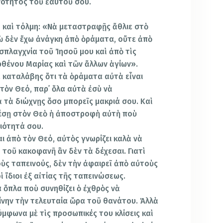
νότητος τοῦ ἑαυτοῦ σου.
ὰ καὶ τόλμη: «Νὰ μεταστραφῇς ἄθλιε στὸ
γὼ δὲν ἔχω ἀνάγκη ἀπὸ ὁράματα, οὔτε ἀπὸ
σπλαγχνία τοῦ Ἰησοῦ μου καὶ ἀπὸ τὶς
αρθένου Μαρίας καὶ τῶν ἄλλων ἁγίων».
α καταλάβης ὅτι τὰ ὁράματα αὐτὰ εἶναι
τὸν Θεό, παρ᾿ ὅλα αὐτὰ ἐσὺ νὰ
 τὰ διώχνῃς ὅσο μπορεῖς μακριά σου. Καὶ
έσῃ στὸν Θεὸ ἡ ἀποστροφὴ αὐτὴ ποὺ
ξιότητά σου.
αι ἀπὸ τὸν Θεό, αὐτὸς γνωρίζει καλὰ νὰ
 τοῦ κακοφανῆ ἂν δὲν τὰ δέχεσαι. Γιατὶ
τοὺς ταπεινούς, δὲν τὴν ἀφαιρεῖ ἀπὸ αὐτοὺς
ἱ ἴδιοι ἐξ αἰτίας τῆς ταπεινώσεως.
α ὅπλα ποὺ συνηθίζει ὁ ἐχθρὸς νὰ
είνην τὴν τελευταία ὥρα τοῦ θανάτου. Ἀλλὰ
ύμφωνα μὲ τὶς προσωπικές του κλίσεις καὶ