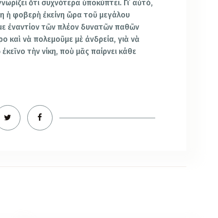
νωρίζει ὅτι συχνότερα ὑποκύπτει. Γι᾿ αὐτό,
η ἡ φοβερὴ ἐκείνη ὥρα τοῦ μεγάλου
με ἐναντίον τῶν πλέον δυνατῶν παθῶν
ο καὶ νὰ πολεμοῦμε μὲ ἀνδρεία, γιὰ νὰ
ἐκεῖνο τὴν νίκη, ποὺ μᾶς παίρνει κάθε