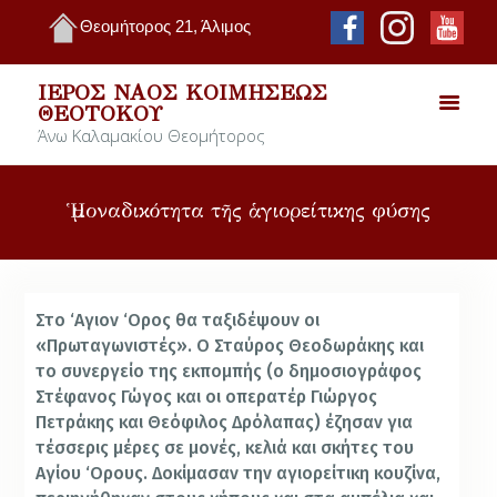
Θεομήτορος 21, Άλιμος
ΙΕΡΌΣ ΝΑΌΣ ΚΟΙΜΉΣΕΩΣ
ΘΕΟΤΌΚΟΥ
Άνω Καλαμακίου Θεομήτορος
Ἡ μοναδικότητα τῆς ἁγιορείτικης φύσης
Στο ‘Αγιον ‘Ορος θα ταξιδέψουν οι
«Πρωταγωνιστές». Ο Σταύρος Θεοδωράκης και
το συνεργείο της εκπομπής (ο δημοσιογράφος
Στέφανος Γώγος και οι οπερατέρ Γιώργος
Πετράκης και Θεόφιλος Δρόλαπας) έζησαν για
τέσσερις μέρες σε μονές, κελιά και σκήτες του
Αγίου ‘Ορους. Δοκίμασαν την αγιορείτικη κουζίνα,