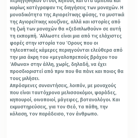
περιηγήθηκαν στους κήπους και στα αμπέλια και
κυρίως κατέγραψαν τις διηγήσεις των μοναχών. Η
μοναδικότητα της Αγιορείτικης φύσης, τα μυστικά
της Αγιορείτικης κουζίνας, αλλά και ιστορίες από
τη ζωή των μοναχών θα «ξεδιπλωθούν» σε αυτή
τη εκπομπή.
‘Αλλωστε είναι μια από τις ελάχιστες
φορές στην ιστορία του ‘Ορους που οι
τηλεοπτικές κάμερες περιηγούνται ελεύθερα από
την μια άκρη του «μεγαλοπρεπούς βράχου του
‘Αθωνα» στην άλλη, χωρίς, δηλαδή, να έχει
προσδιοριστεί από πριν που θα πάνε και ποιος θα
τους μιλήσει.
Απρόσμενες συναντήσεις, λοιπόν, με μοναχούς
που είναι ταυτόχρονα μελισσοκόμοι, ψαράδες,
κηπουροί, οινοποιοί, μάγειρες, βοτανολόγοι. Και
εκμυστηρεύσεις, για τον Θεό, τα πάθη, την
κόλαση, τον παράδεισο, τον άνθρωπο.