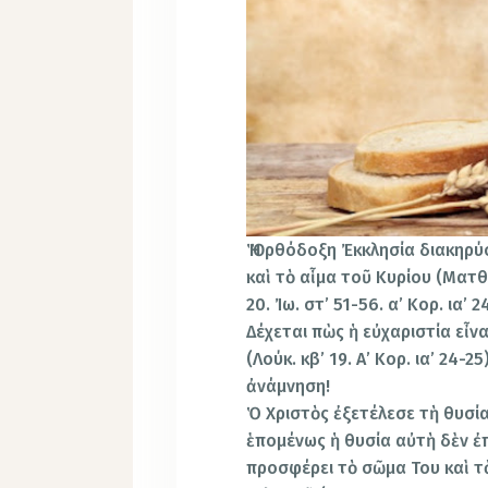
Ἡ Ὀρθόδοξη Ἐκκλησία διακηρύ
καὶ τὸ αἷμα τοῦ Κυρίου (Ματθ. 
20. Ἰω. στ’ 51-56. α’ Κορ. ια’ 2
Δέχεται πὼς ἡ εὐχαριστία εἶ
(Λούκ. κβ’ 19. Α’ Κορ. ια’ 24-
ἀνάμνηση!
Ὁ Χριστὸς ἐξετέλεσε τὴ θυσία 
ἑπομένως ἡ θυσία αὐτὴ δὲν ἐ
προσφέρει τὸ σῶμα Του καὶ τὸ