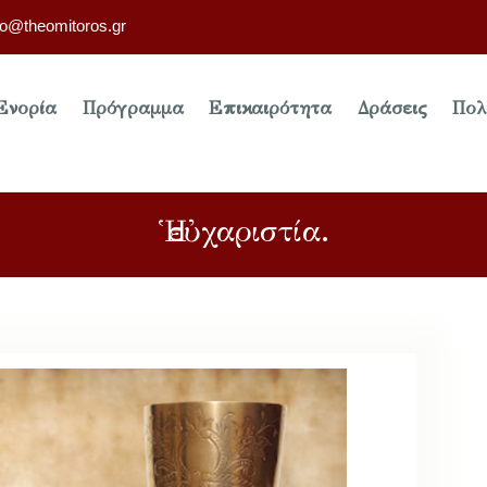
fo@theomitoros.gr
Ενορία
Πρόγραμμα
Επικαιρότητα
Δράσεις
Πολ
Ἡ εὐχαριστία.