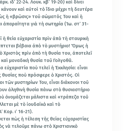
κ. ιδ’ 22-24. Λουκ. κβ’ 19-20) καὶ δίνει
κάνουν καὶ αὐτοὶ τὸ ἴδιο μέχρι τὴ δευτέρα
ὼς ἡ «βρῶσις» τοῦ σώματός Του καὶ ἡ
ι ἀπαραίτητα γιὰ τὴ σωτηρία (Ἰω. στ’ 31-
ῖ ἡ θεία εὐχαριστία πρὶν ἀπὸ τὴ σταυρικὴ
ύπτεται βέβαια ἀπὸ τὸ μυστήριο! Ὅμως ἡ
 ὁ Χριστὸς πρὶν ἀπὸ τὴ θυσία του, ἀποτελεῖ
 καὶ μοναδικὴ θυσία τοῦ Γολγοθᾶ.
ία εὐχαριστία ποὺ τελεῖ ἡ Ἐκκλησία: εἶναι
ς θυσίας ποὺ πρόσφερε ὁ Χριστός. Οἱ
οι τῶν μυστηρίων Του, εἶναι διάκονοι τοῦ
ρουν ἀληθινὴ θυσία πάνω στὸ θυσιαστήριο
 ποὺ ὀνομάζεται μάλιστα καὶ «τράπεζα τοῦ
λεται μὲ τὸ ἰουδαϊκὸ καὶ τὸ
 Κορ. ι’ 16-21).
εται πὼς ἡ τέλεση τῆς θείας εὐχαριστίας
ὸς νὰ τελοῦμε πάνω στὸ Χριστιανικὸ