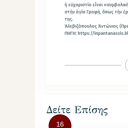
ἡ εὐχαριστία εἶναι «συμβολικ
στὴν ἁγία Γραφή, ὅπως τὴν ἑ
της.
Ἀλεβιζόπουλος Ἀντώνιος (Πρ
ΠΗΓΗ: https://inpantanassis.
Δείτε Επίσης
16