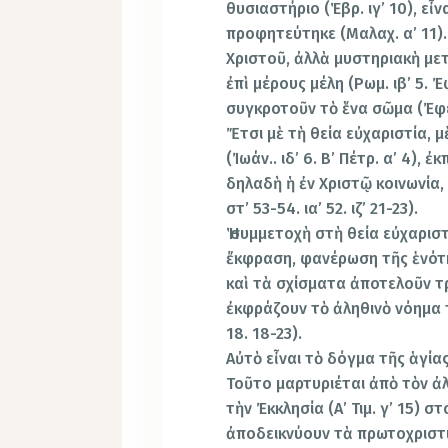
θυσιαστήριo (Ἑβρ. ιγ’ 10), εἶ
προφητεύτηκε (Μαλαχ. α’ 11).
Χριστoῦ, ἀλλὰ μυστηριακὴ μετ
ἐπὶ μέρους μέλη (Ρωμ. ιβ’ 5. Ἐ
συγκροτοῦν τὸ ἕνα σῶμα (Ἐφεσ. 
Ἔτσι μὲ τὴ θεία εὐχαριστία, 
(Ἰωάν.. ιδ’ 6. Β’ Πέτρ. α’ 4),
δηλαδὴ ἡ ἐν Χριστῷ κοινωνία,
στ’ 53-54. ια’ 52. ιζ’ 21-23).
Ἡ συμμετοχὴ στὴ θεία εὐχαριστ
ἔκφραση, φανέρωση τῆς ἑνότη
καὶ τὰ σχίσματα ἀποτελοῦν 
ἐκφράζουν τὸ ἀληθινὸ νόημα τῆ
18. 18-23).
Αὐτὸ εἶναι τὸ δόγμα τῆς ἁγία
Τοῦτο μαρτυριέται ἀπὸ τὸν ἀ
τὴν Ἐκκλησία (Α’ Τιμ. γ’ 15)
ἀποδεικνύουν τὰ πρωτοχριστι