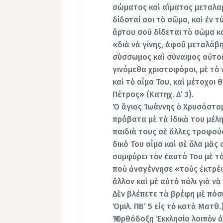
σώματος καὶ αἵματος μεταλα
δίδοταί σοι τὸ σῶμα, καὶ ἐν τ
ἄρτου σοῦ δίδεται τὸ σῶμα κα
«διὰ νὰ γίνης, ἀφοῦ μεταλάβη
σύσσωμος καὶ σύναιμος αὐτοῦ
γινόμεθα χριστοφόροι, μὲ τὸ 
καὶ τὸ αἷμα Του, καὶ μέτοχοι
Πέτρος» (Κατηχ. Δ’ 3).
Ὁ ἅγιoς Ἰωάννης ὁ Χρυσόστομ
πρόβατα μὲ τὰ ἰδικὰ του μέλ
παιδιά τους σὲ ἄλλες τροφούς
δικό Του αἷμα καὶ σὲ ὅλα μᾶς
συμφύρει τὸν ἑαυτό Του μὲ τ
ποὺ ἀναγέννησε «τοὺς ἐκτρέφε
ἄλλον καὶ μὲ αὐτὸ πάλι γιὰ νὰ
Δὲν βλέπετε τὰ βρέφη μὲ πόσ
Ὁμιλ. ΠΒ’ 5 εἰς τὸ κατὰ Ματθ.)
Ἡ Ὀρθόδοξη Ἐκκλησία λοιπὸν 