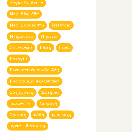
Λόγια Γερόντων
Μεγ. Βδομἀδα
Μεγ. Σαρακοστή
Μετάνοια
Μνημόσυνα
Νηστεία
Οικογένεια
Πίστη
Παιδί
Παναγία
Πνευματικές συμβουλές
Πρόγραμμα Ακολουθιών
Συγχώρεση
Σωτηρία
Ταπείνωση
Υπομονή
Χριστός
πάθη
προσευχή
υγεια - διατροφη