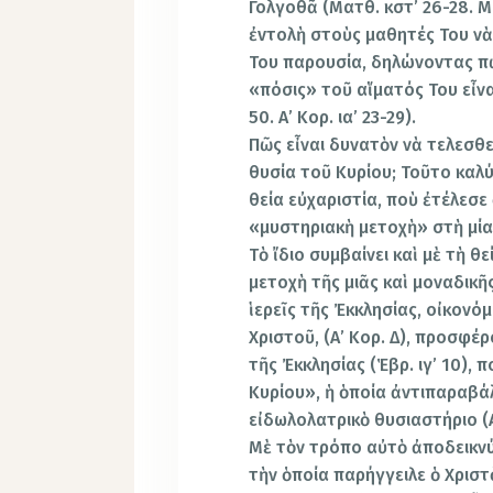
Γολγοθᾶ (Ματθ. κστ’ 26-28. Μάρ
ἐvτoλὴ στοὺς μαθητές Του νὰ 
Του παρουσία, δηλώνovτας π
«πόσις» τοῦ αἵματός Του εἶνα
50. Α’ Κορ. ια’ 23-29).
Πῶς εἶναι δυνατὸν νὰ τελεσθε
θυσία τοῦ Κυρίου; Τοῦτο καλ
θεία εὐχαριστία, ποὺ ἐτέλεσε
«μυστηριακὴ μετοχὴ» στὴ μία
Τὸ ἴδιο συμβαίνει καὶ μὲ τὴ θε
μετοχὴ τῆς μιᾶς καὶ μοναδικῆ
ἱερεῖς τῆς Ἐκκλησίας, οἰκονόμ
Χριστοῦ, (Α’ Κορ. Δ), προσφέ
τῆς Ἐκκλησίας (Ἑβρ. ιγ’ 10),
Κυρίου», ἡ ὁποία ἀντιπαραβάλ
εἰδωλολατρικὸ θυσιαστήριo (Α’
Μὲ τὸν τρόπο αὐτὸ ἀποδεικνύ
τὴν ὁποία παρήγγειλε ὁ Χριστ