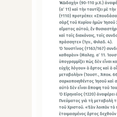
Ἡ «Διδαχὴ» (90-110 μ.Χ.) ἀν
(α’ 11) καὶ τὴν ταυτίζει μὲ τὴ
(†110) προτρέπει: «Σπουδάσατ
σὰρξ τοῦ Κυρίου ἡμῶν Ἰησοῦ Χ
αἵματος αὐτοῦ, ἕν θυσιαστήρ
καὶ τοῖς διακόνοις, τοῖς συν
πράσσητε» (Ἰγν., Φιλαδ. 4).
Ὁ Ἰoυστῖνoς (†163/167) συνδέ
καθαρὰν» (Μαλαχ. α’ 11. Ἰoυστ.
ὑπογραμμίζει πὼς δὲν εἶναι κο
εὐχῆς λόγου» ὁ ἄρτος καὶ ὁ ο
μεταβολὴν» (Ἰoυστ., Ἀποκ. 66
σαρκοποιηθέντος Ἰησοῦ καὶ σ
αὐτὸ δὲν εἶναι ἄποψη τοῦ Ἰoυ
Ὁ Εἰρηναῖος (†220) ἀναφέρει 
Πνεύματος γιὰ τὴ μεταβολὴ τ
τοῦ Χριστoῦ. «Ἐὰν λοιπὸν τὸ 
ἑτοιμασμένος ἄρτος δεχθοῦν τ