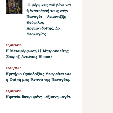
Οἱ μέριμνες τοῦ βίου καὶ
ἡ ἐναπόθεσή τους στὴν
Παναγία – Λεμοντζῆς
Θεόφιλος
Ἀρχιμανδρίτης, Δρ.
Θεολογίας
06/08/2026
Η Μεταμόρφωση († Μητροπολίτης
Σουρόζ Αντώνιος Bloom)
05/08/2026
Kριτήριο Oρθοδοξίας Θεωρείται και
η Στάση μας ΄Εναντι της Παναγίας.
04/08/2026
Νηστεία διευρυμένη…έξυπνη…αγία.