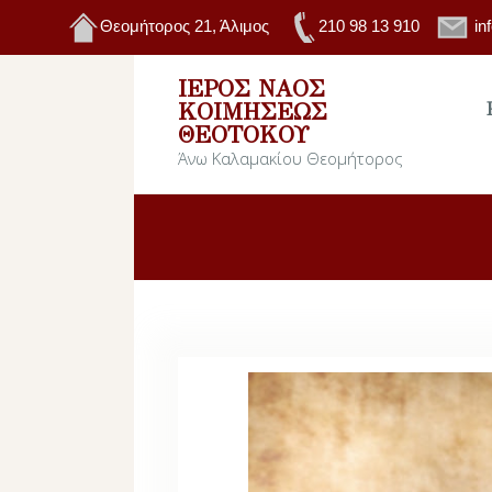
Θεομήτορος 21, Άλιμος
210 98 13 910
in
ΙΕΡΌΣ ΝΑΌΣ
ΚΟΙΜΉΣΕΩΣ
ΘΕΟΤΌΚΟΥ
Άνω Καλαμακίου Θεομήτορος