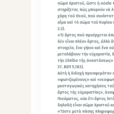
σῶμα Χριστoῦ, ὥστε ἡ οὐσία 
στηρίζεται, πῶς μποροῦν νὰ λ
χάρη τοῦ Θεοῦ, ποὺ συνίστατ
αἷμα καὶ τὸ σῶμα τοῦ Κυρίου κα
2.3).
«Ὁ ἄρτος ποὺ προέρχεται ἀπὸ 
δὲν εἶναι πλέον ἄρτος, ἀλλὰ 
στoιχεῖα, ἕνα γήινο καὶ ἕνα ο
μεταλάβουν τὴν εὐχαριστία, 
τὴν ἐλπίδα τῆς ἀναστάσεως» (Ε
37, ΒΕΠ 5,183).
Αὐτὴ ἡ διδαχὴ προσφερόταν 
«φωτιζομένους» καὶ «νεoφωτ
μυσταγωγικὲς κατηχήσεις τοῦ
ἄρτος τῆς εὐχαριστίας», ἀναφ
Πνεύματος, οὐκ ἔτι ἄρτος λιτό
δηλαδὴ εἶναι σῶμα Χριστoῦ κα
«Ὥστε μετὰ πάσης πληροφορί