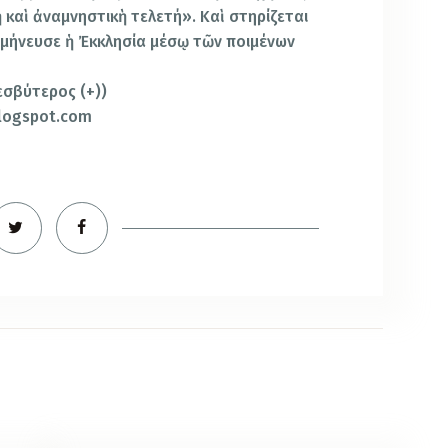
ὴ καὶ ἀναμνηστικὴ τελετή». Καὶ στηρίζεται
ρμήνευσε ἡ Ἐκκλησία μέσῳ τῶν ποιμένων
εσβύτερος (+))
blogspot.com