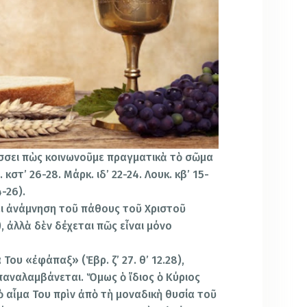
σσει πὼς κοινωνοῦμε πραγματικὰ τὸ σῶμα
κστ’ 26-28. Μάρκ. ιδ’ 22-24. Λουκ. κβ’ 15-
4-26).
ναι ἀνάμνηση τοῦ πάθους τοῦ Χριστοῦ
25), ἀλλὰ δὲν δέχεται πῶς εἶναι μόνο
Του «ἐφάπαξ» (Ἑβρ. ζ’ 27. θ’ 12.28),
παναλαμβάνεται. Ὅμως ὁ ἴδιος ὁ Κύριος
 αἷμα Του πρὶν ἀπὸ τὴ μοναδικὴ θυσία τοῦ