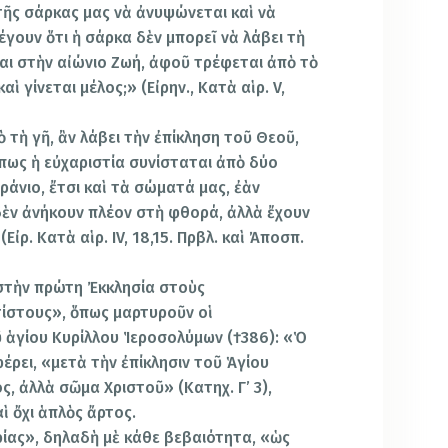
τῆς σάρκας μας νὰ ἀνυψώνεται καὶ νὰ
έγουν ὅτι ἡ σάρκα δὲν μπορεῖ νὰ λάβει τὴ
αι στὴν αἰώνιο Ζωή, ἀφοῦ τρέφεται ἀπὸ τὸ
ὶ γίνεται μέλος;» (Εἰρην., Κατὰ αἱρ. V,
τὴ γῆ, ἂν λάβει τὴν ἐπίκληση τοῦ Θεοῦ,
ὅπως ἡ εὐχαριστία συνίσταται ἀπὸ δύο
ὐράνιο, ἔτσι καὶ τὰ σώματά μας, ἐὰν
δὲν ἀνήκουν πλέον στὴ φθορά, ἀλλὰ ἔχουν
ἰρ. Κατὰ αἱρ. IV, 18,15. Πρβλ. καὶ Ἀποσπ.
στὴν πρώτη Ἐκκλησία στoὺς
ίστoυς», ὅπως μαρτυροῦν οἱ
 ἁγίου Κυρίλλου Ἱεροσολύμων (†386): «Ὁ
έρει, «μετὰ τὴν ἐπίκλησιν τοῦ Ἁγίου
ς, ἀλλὰ σῶμα Χριστoῦ» (Κατηχ. Γ’ 3),
ὶ ὄχι ἁπλὸς ἄρτος.
ας», δηλαδὴ μὲ κάθε βεβαιότητα, «ὡς