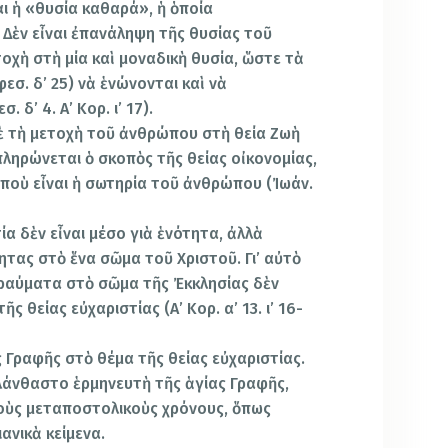
ναι ἡ «θυσία καθαρά», ἡ ὁποία
 Δὲν εἶναι ἐπανάληψη τῆς θυσίας τοῦ
οχὴ στὴ μία καὶ μοναδικὴ θυσία, ὥστε τὰ
φεσ. δ’ 25) νὰ ἑνώνονται καὶ νὰ
δ’ 4. Α’ Κορ. ι’ 17).
μὲ τὴ μετοχὴ τοῦ ἀνθρώπου στὴ θεία Ζωὴ
 ἐκπληρώνεται ὁ σκοπὸς τῆς θείας οἰκονομίας,
 ποὺ εἶναι ἡ σωτηρία τοῦ ἀνθρώπου (Ἰωάν.
ία δὲν εἶναι μέσο γιὰ ἑνότητα, ἀλλὰ
τας στὸ ἕνα σῶμα τοῦ Χριστoῦ. Γι’ αὐτὸ
τραύματα στὸ σῶμα τῆς Ἐκκλησίας δὲν
ς θείας εὐχαριστίας (Α’ Κορ. α’ 13. ι’ 16-
ς Γραφῆς στὸ θέμα τῆς θείας εὐχαριστίας.
λάνθαστo ἑρμηνευτὴ τῆς ἁγίας Γραφῆς,
 στoὺς μεταπoστoλικoὺς χρόνους, ὅπως
ανικὰ κείμενα.