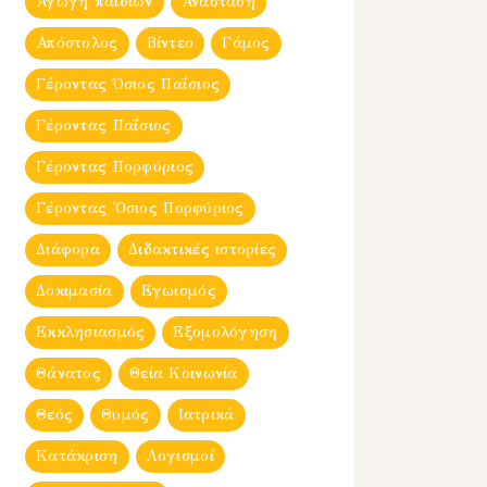
Αγωγή παιδιών
Ανάσταση
Απόστολος
Βίντεο
Γάμος
Γέροντας Όσιος Παΐσιος
Γέροντας Παΐσιος
Γέροντας Πορφύριος
Γέροντας Ὀσιος Πορφύριος
Διάφορα
Διδακτικές ιστορίες
Δοκιμασία
Εγωισμός
Εκκλησιασμός
Εξομολόγηση
Θάνατος
Θεία Κοινωνία
Θεός
Θυμός
Ιατρικά
Κατάκριση
Λογισμοί