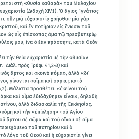
αφέρεται στὴ «θυσία καθαρά» του Μαλαχίου
ν εὐχαριστία (Διδαχὴ XIV,1). Ὁ ἅγιος Ἰγνάτιος
ε οὒν μιᾷ εὐχαριστίᾳ χρῆσθαι· μία γὰρ
ριστoῦ, καὶ ἕν ποτήριον εἰς ἕνωσιν τοῦ
ιoν ὡς εἷς ἐπίσκοπος ἅμα τῷ πρεσβυτερίῳ
δούλοις μου, ἵνα ὅ ἐὰν πράσσητε, κατὰ Θεὸν
ει τὴν θεία εὐχαριστία μὲ τὴν «θυσίαν
, Διάλ. πρὸς Τρύφ. 41,2-3) καὶ
ινὸς ἄρτος καὶ «κοινὸ πόμα», ἀλλὰ «δι’
ἶνος γίνονται «αἷμα καὶ σάρκες κατὰ
,2). Μάλιστα προσθέτει: «ἐκείνου τοῦ
άρκα καὶ αἷμα ἐδιδάχθημεν εἶναι», δηλαδὴ
στίνoυ, ἀλλὰ διδασκαλία τῆς Ἐκκλησίας.
ἀκόμη καὶ τὴν «ἐπίκληση» τοῦ Ἁγίου
οῦ ἄρτου σὲ σῶμα καὶ τοῦ οἴνου σὲ αἷμα
περιεχόμενο τοῦ ποτηρίου καὶ ὁ
ὸ λόγο τοῦ Θεοῦ καὶ ἡ εὐχαριστία γίνει