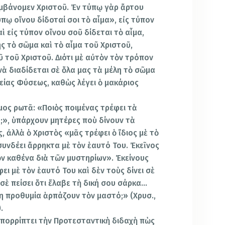
μβάνομεν Χριστοῦ. Ἐν τύπῳ γὰρ ἄρτου
ύπῳ οἴνου δίδοταί σοι τὸ αἷμα», εἰς τύπον
ὶ εἰς τύπον οἴνου σοῦ δίδεται τὸ αἷμα,
ς τὸ σῶμα καὶ τὸ αἷμα τοῦ Χριστοῦ,
 τοῦ Χριστοῦ. Διότι μὲ αὐτὸν τὸν τρόπον
νὰ διαδίδεται σὲ ὅλα μας τὰ μέλη τὸ σῶμα
 θείας Φύσεως, καθὼς λέγει ὁ μακάριος
ος ρωτᾶ: «Ποιὸς ποιμένας τρέφει τὰ
η;», ὑπάρχουν μητέρες ποὺ δίνουν τὰ
, ἀλλὰ ὁ Χριστὸς «μᾶς τρέφει ὁ ἴδιος μὲ τὸ
 συνδέει ἄρρηκτα μὲ τὸν ἑαυτό Του. Ἐκεῖνος
ὸν καθένα διὰ τῶν μυστηρίων». Ἐκείνους
ι μὲ τὸν ἑαυτό Του καὶ δὲν τοὺς δίνει σὲ
 σὲ πείσει ὅτι ἔλαβε τὴ δική σου σάρκα…
η προθυμία ἁρπάζουν τὸν μαστό;» (Χρυσ.,
.
ἀπορρίπτει τὴν Προτεσταντικὴ διδαχὴ πὼς