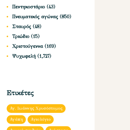
Πεντηκοστάριο
(43)
Πνευματικός αγώνας
(850)
Σταυρός
(48)
Τριώδιο
(15)
Χριστούγεννα
(169)
Ψυχωφελή
(1,727)
Ετικέτες
Αγ. Ιωάννης Χρυσόστομος
Αγάπη
Αγιολόγιο