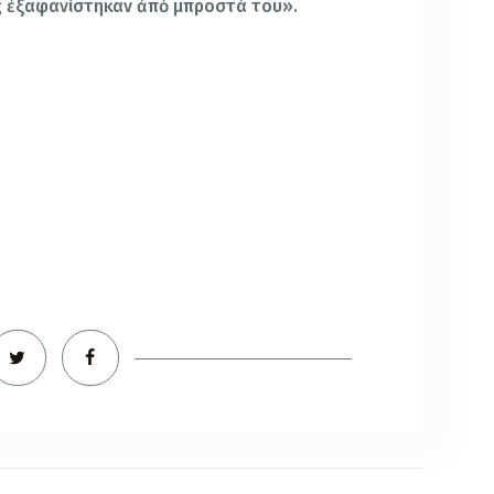
ς ἐξαφανίστηκαν ἀπὸ μπροστά του».