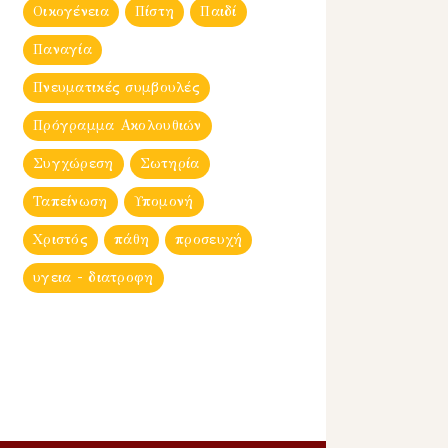
Οικογένεια
Πίστη
Παιδί
Παναγία
Πνευματικές συμβουλές
Πρόγραμμα Ακολουθιών
Συγχώρεση
Σωτηρία
Ταπείνωση
Υπομονή
Χριστός
πάθη
προσευχή
υγεια - διατροφη