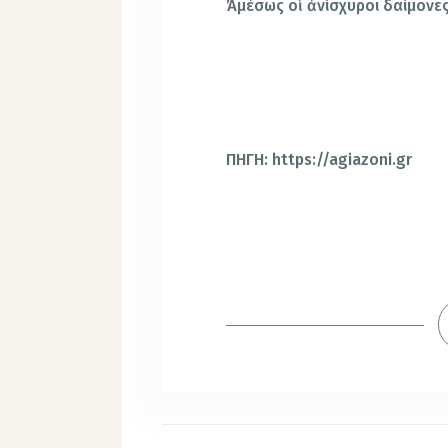
Ἀμέσως οἱ ἀνίσχυροι δαίμονε
ΠΗΓΗ: https://agiazoni.gr