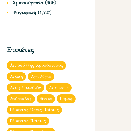
Χριστούγεννα
(169)
Ψυχωφελή
(1,727)
Ετικέτες
Αγ. Ιωάννης Χρυσόστομος
Αγάπη
Αγιολόγιο
Αγωγή παιδιών
Ανάσταση
Απόστολος
Βίντεο
Γάμος
Γέροντας Όσιος Παΐσιος
Γέροντας Παΐσιος