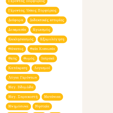
Γέροντας Πορφύριος
Γέροντας Ὀσιος Πορφύριος
Διάφορα
Διδακτικές ιστορίες
Δοκιμασία
Εγωισμός
Εκκλησιασμός
Εξομολόγηση
Θάνατος
Θεία Κοινωνία
Θεός
Θυμός
Ιατρικά
Κατάκριση
Λογισμοί
Λόγια Γερόντων
Μεγ. Βδομἀδα
Μεγ. Σαρακοστή
Μετάνοια
Μνημόσυνα
Νηστεία