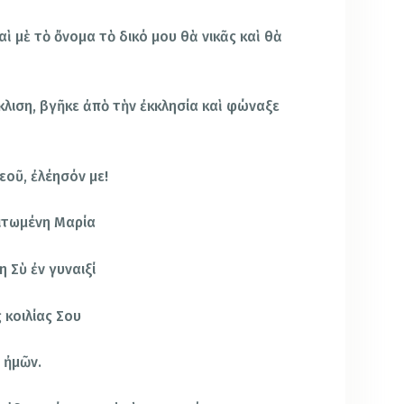
αὶ μὲ τὸ ὄνομα τὸ δικό μου θὰ νικᾶς καὶ θὰ
λιση, βγῆκε ἀπὸ τὴν ἐκκλησία καὶ φώναξε
εοῦ, ἐλέησόν με!
ιτωμένη Μαρία
 Σὺ ἐν γυναιξί
 κοιλίας Σου
 ἠμῶν.