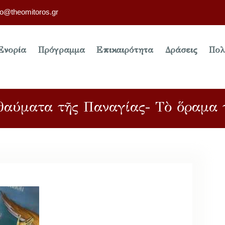
fo@theomitoros.gr
Ενορία
Πρόγραμμα
Επικαιρότητα
Δράσεις
Πολ
ὶ θαύματα τῆς Παναγίας- Τὸ ὅραμα 