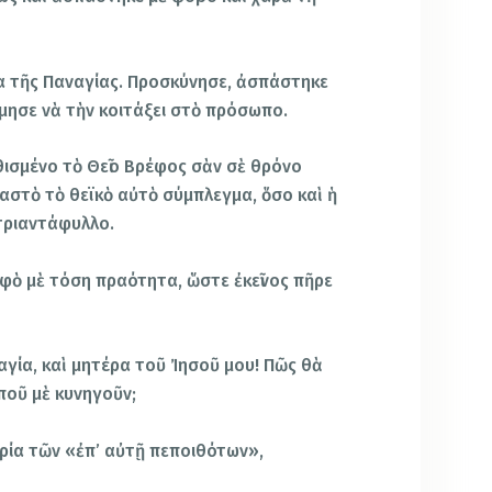
α τῆς Παναγίας. Προσκύνησε, ἀσπάστηκε
λμησε νὰ τὴν κοιτάξει στὸ πρόσωπο.
θισμένο τὸ Θεῖο Βρέφος σὰν σὲ θρόνο
ιαστὸ τὸ θεϊκὸ αὐτὸ σύμπλεγμα, ὅσο καὶ ἡ
 τριαντάφυλλο.
φὸ μὲ τόση πραότητα, ὥστε ἐκεῖνος πῆρε
αγία, καὶ μητέρα τοῦ Ἰησοῦ μου! Πῶς θὰ
ποῦ μὲ κυνηγοῦν;
ηρία τῶν «ἐπ’ αὐτῇ πεποιθότων»,