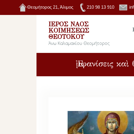
Θεομήτορος 21, Άλιμος
210 98 13 910
in
ΙΕΡΌΣ ΝΑΌΣ
ΚΟΙΜΉΣΕΩΣ
ΘΕΟΤΌΚΟΥ
Άνω Καλαμακίου Θεομήτορος
Ἐμφανίσεις κα