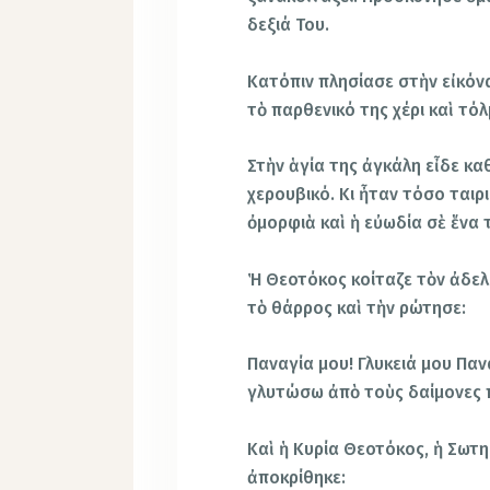
δεξιά Του.
Κατόπιν πλησίασε στὴν εἰκόν
τὸ παρθενικό της χέρι καὶ τό
Στὴν ἁγία της ἀγκάλη εἶδε κα
χερουβικό. Κι ἦταν τόσο ταιρ
ὀμορφιὰ καὶ ἡ εὐωδία σὲ ἕνα
Ἡ Θεοτόκος κοίταζε τὸν ἀδελ
τὸ θάρρος καὶ τὴν ρώτησε:
Παναγία μου! Γλυκειά μου Παν
γλυτώσω ἀπὸ τοὺς δαίμονες 
Καὶ ἡ Κυρία Θεοτόκος, ἡ Σωτ
ἀποκρίθηκε: