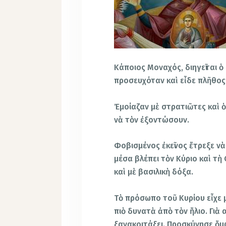
Κάποιος Μοναχός, διηγεῖται 
προσευχόταν καὶ εἶδε πλῆθος
Ἐμοίαζαν μὲ στρατιῶτες καὶ ὁ
νὰ τὸν ἐξοντώσουν.
Φοβισμένος ἐκεῖνος ἔτρεξε ν
μέσα βλέπει τὸν Κύριο καὶ τὴ
καὶ μὲ βασιλικὴ δόξα.
Τὸ πρόσωπο τοῦ Κυρίου εἶχε
πιὸ δυνατὰ ἀπὸ τὸν ἥλιο. Γιὰ
ξανακοιτάξει. Προσκύνησε ὅμ