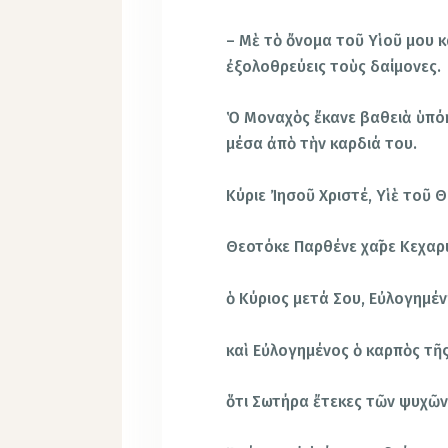
– Μὲ τὸ ὄνομα τοῦ Υἱοῦ μου κ
ἐξολοθρεύεις τοὺς δαίμονες.
Ὁ Μοναχὸς ἔκανε βαθειὰ ὑπόκ
μέσα ἀπὸ τὴν καρδιά του.
Κύριε Ἰησοῦ Χριστέ, Υἱὲ τοῦ Θ
Θεοτόκε Παρθένε χαῖρε Κεχαρ
ὁ Κύριος μετά Σου, Εὐλογημένη
καὶ Εὐλογημένος ὁ καρπὸς τῆς
ὅτι Σωτήρα ἔτεκες τῶν ψυχῶν