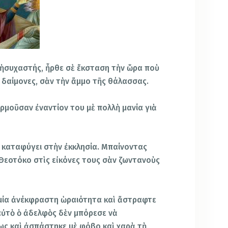
ὁ ἡσυχαστής, ἦρθε σὲ ἔκσταση τὴν ὥρα ποὺ
 δαίμονες, σὰν τὴν ἄμμο τῆς θάλασσας.
ρμοῦσαν ἐναντίον του μὲ πολλὴ μανία γιὰ
ὰ καταφύγει στὴν ἐκκλησία. Μπαίνοντας
 Θεοτόκο στὶς εἰκόνες τους σὰν ζωντανοὺς
 μία ἀνέκφραστη ὡραιότητα καὶ ἄστραφτε
 αὐτὸ ὁ ἀδελφὸς δὲν μπόρεσε νὰ
ως καὶ ἀσπάστηκε μὲ φόβο καὶ χαρὰ τὴ