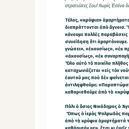
στρατιῶτες Σου! Χωρὶς Ἐσένα δ
Τέλος, «κρύφια» ἁμαρτήματα
διαπράττονται ἀπὸ ἄγνοια. 
κάνουμε πολλὲς παραβάσεις τ
συνείδηση ὅτι ἁμαρτάνουμε.
γνώσει», «ἑκουσίως», «ἐκ πρ
«ἀκουσίως», «ἐκ συναρπαγῆ
Ὅλο αὐτὸ τὸ ποικίλο πλῆθο
καταχωνιάζεται «εἰς τὸν νοῦ
ἑαυτοῦ μας ποὺ δὲν φαίνετα
ἀντιληφθοῦμε; «Παραπτώματ
καθαρισθοῦμε ἀπὸ τὰ «κρύφ
Πάλι ὁ ὅσιος Νικόδημος ὁ Ἁγ
Ὅπως ὁ ἱερὸς Ψαλμωδὸς παρ
ἀπὸ τὰ κρύφια ἁμαρτήματά τ
καθάρισόν με», ἔτσι κι ἐμεῖς