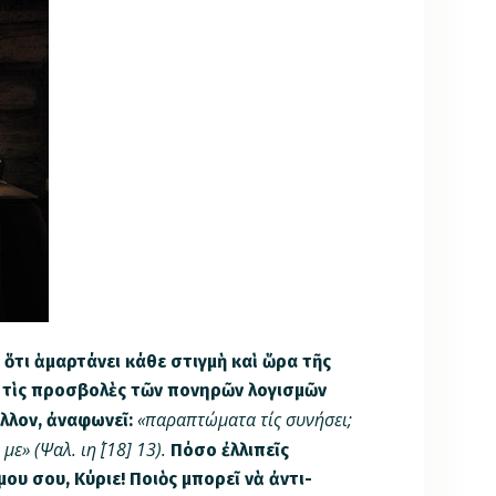
ὅτι ἁ­μαρτάνει κάθε στιγμὴ καὶ ὥρα τῆς
τὶς προσ­βολὲς τῶν πονηρῶν λογισμῶν
«παραπτώματα τίς συνήσει;
ἄλλον, ἀναφωνεῖ:
ε» (Ψαλ. ιη΄ [18] 13).
Πόσο ἐλλιπεῖς
ου σου, Κύριε! Ποιὸς μπορεῖ νὰ ἀ­ντι­