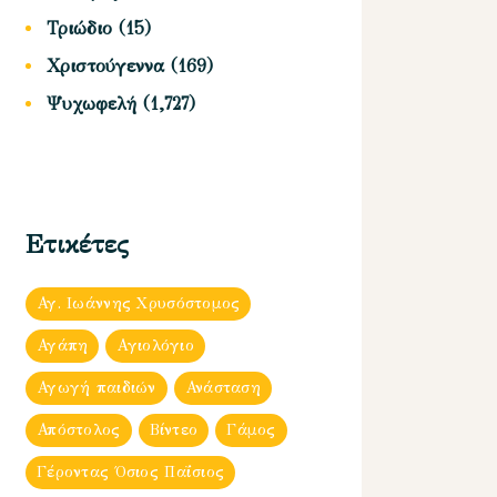
Τριώδιο
(15)
Χριστούγεννα
(169)
Ψυχωφελή
(1,727)
Ετικέτες
Αγ. Ιωάννης Χρυσόστομος
Αγάπη
Αγιολόγιο
Αγωγή παιδιών
Ανάσταση
Απόστολος
Βίντεο
Γάμος
Γέροντας Όσιος Παΐσιος