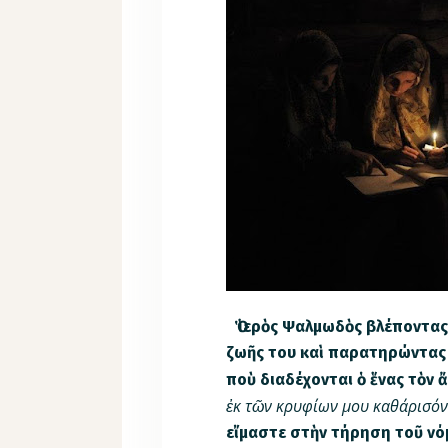
Ὁ ἱερὸς Ψαλμωδὸς βλέποντας 
ζωῆς του καὶ παρατηρώντας 
ποὺ διαδέχονται ὁ ἕνας τὸν 
ἐκ τῶν κρυ­φίων μου καθάρισόν μ
εἴμαστε στὴν τή­­ρηση τοῦ νόμ