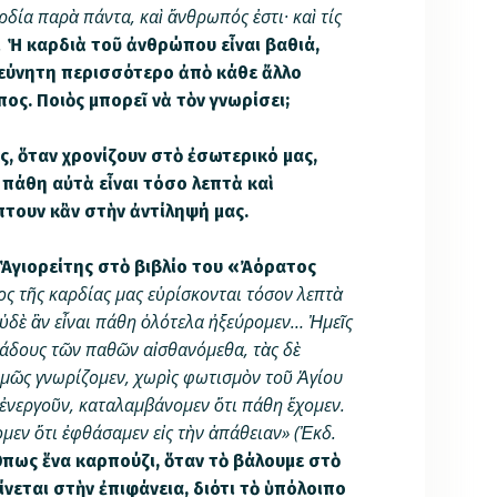
ρδία παρὰ πάντα, καὶ ἄνθρωπός ἐστι· καὶ τίς
.
Ἡ καρδιὰ τοῦ ἀνθρώπου εἶναι βαθιά,
εύνητη περισσότερο ἀπὸ κάθε ἄλλο
πος. Ποιὸς μπορεῖ νὰ τὸν γνωρίσει;
 ὅταν χρο­νίζουν στὸ ἐσωτερικό μας,
 πάθη αὐτὰ εἶ­ναι τόσο λεπτὰ καὶ
πτουν κἂν στὴν ἀντίληψή μας.
 Ἁγιορείτης στὸ βιβλίο του «Ἀόρατος
ος τῆς καρδίας μας εὑ­ρίσκονται τόσον λεπτὰ
οὐδὲ ἂν εἶναι πάθη ὁλότελα ἠξεύρομεν… Ἠμεῖς
λάδους τῶν παθῶν αἰ­σθανόμεθα, τὰς δὲ
δαμῶς γνωρίζομεν, χωρὶς φωτισμὸν τοῦ Ἁγίου
 ἐνεργοῦν, καταλαμβάνομεν ὅτι πάθη ἔ­χομεν.
ομεν ὅτι ἐφθάσαμεν εἰς τὴν ἀπάθειαν» (Ἐκδ.
­πως ἕνα καρπούζι, ὅ­ταν τὸ βάλουμε στὸ
ίνεται στὴν ἐπιφάνεια, διότι τὸ ὑπόλοιπο