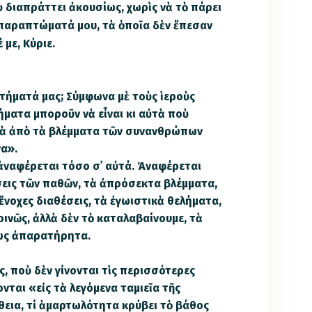
διαπράττει ἀκουσίως, χωρὶς νὰ τὸ πάρει
 παραπτώματά μου, τὰ ὁποῖα δὲν ἔπεσαν
 με, Κύριε.
ρτήματά μας; Σύμφωνα μὲ τοὺς ἱεροὺς
ματα μποροῦν νὰ εἶναι κι αὐτὰ ποὺ
ιὰ ἀπὸ τὰ βλέμματα τῶν συνανθρώπων
να».
ἀναφέρεται τόσο σ᾿ αὐτά. Ἀναφέρεται
ήσεις τῶν παθῶν, τὰ ἀπρόσ­εκτα βλέμματα,
 ἔνοχες διαθέσεις, τὰ ἐγωιστικὰ θε­λήματα,
ινῶς, ἀλλὰ δὲν τὸ καταλαβαίνουμε, τὰ
ίως ἀπαρατήρητα.
, ποὺ δὲν γίνονται τὶς περισσότερες
νται «εἰς τὰ λεγόμενα ταμιεῖα τῆς
εια, τί ἁμαρτωλότητα κρύβει τὸ βά­­θος