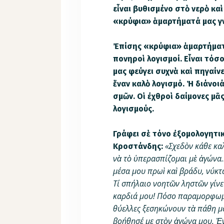
εἶναι βυθισμένο στὸ νερὸ καὶ
«κρύφια» ἁμαρτήματά μας γν
Ἐπίσης «κρύφια» ἁμαρτήματα 
πονηροὶ λογισμοί. Εἶναι τόσ
μας φεύγει συχνὰ καὶ πηγαίν
ἕναν καλὸ λογισμό. Ἡ διά­νοι
σμῶν. Οἱ ἐχθροὶ δαίμονες μ
λο­γισμούς.
Γράφει σὲ τόνο ἐξομολογητικ
«Σχεδὸν κάθε κα
Κροστάνδης:
νὰ τὸ ὑπερασπίζομαι μὲ ἀγώνα
μέσα μου πρωὶ καὶ βράδυ, νύκτ
Τί σπήλαιο νοητῶν ληστῶν γίνε
καρδιά μου! Πόσο παραμορφωμέν
θύελλες ξεσηκώνουν τὰ πάθη μο
βοήθησέ με στὸν ἀγώνα μου. Ἐ