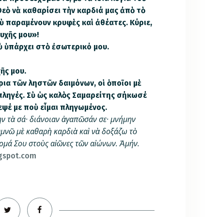
εὸ νὰ καθαρίσει τὴν καρδιά μας ἀπὸ τὸ
ὺ παραμένουν κρυφὲς καὶ ἀθέατες. Κύριε,
υχῆς μου»!
 ὑ­πάρχει στὸ ἐσωτερικό μου.
ῆς μου.
ια τῶν ληστῶν δαιμόνων, οἱ ὁποῖοι μὲ
πληγές. Σὺ ὡς καλὸς Σαμαρείτης σήκωσέ
ρεψέ με ποὺ εἶμαι πληγωμένος.
ην τὰ σά· διάνοιαν ἀγαπῶσάν σε· μνήμην
­υμνῶ μὲ καθαρὴ καρδιὰ καὶ νὰ δοξάζω τὸ
ομά Σου στοὺς αἰῶνες τῶν αἰώνων. Ἀμήν.
ogspot.com