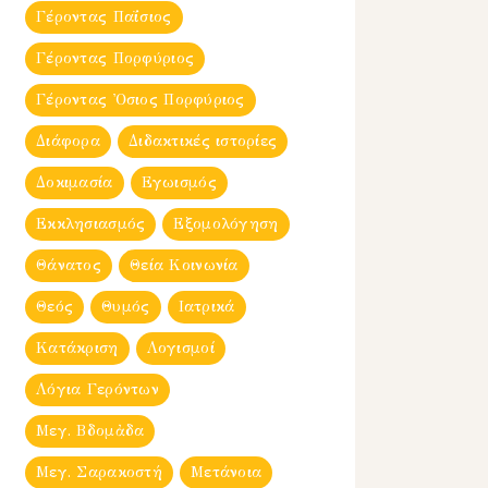
Γέροντας Παΐσιος
Γέροντας Πορφύριος
Γέροντας Ὀσιος Πορφύριος
Διάφορα
Διδακτικές ιστορίες
Δοκιμασία
Εγωισμός
Εκκλησιασμός
Εξομολόγηση
Θάνατος
Θεία Κοινωνία
Θεός
Θυμός
Ιατρικά
Κατάκριση
Λογισμοί
Λόγια Γερόντων
Μεγ. Βδομἀδα
Μεγ. Σαρακοστή
Μετάνοια