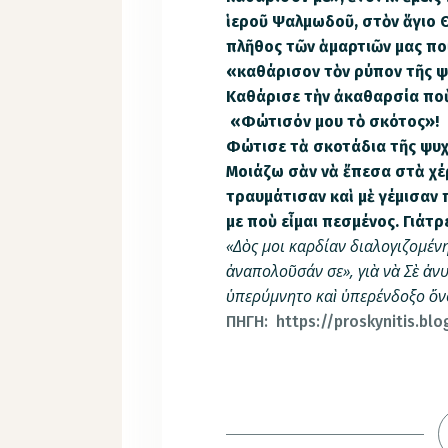
ἱεροῦ Ψαλμωδοῦ, στὸν ἅγιο Θ
πλῆθος τῶν ἁμαρτιῶν μας πο
«καθάρισον τὸν ρύπον τῆς ψ
Καθάρισε τὴν ἀκαθαρσία ποὺ
«Φώτισόν μου τὸ σκότος»!
Φώτισε τὰ σκοτάδια τῆς ψυχ
Μοιάζω σὰν νὰ ἔπεσα στὰ χέρ
τραυμάτισαν καὶ μὲ γέμισαν 
με ποὺ εἶμαι πεσμένος. Γιάτ
«Δὸς μοι καρδίαν διαλογιζομέν
ἀναπολοῦσάν σε», γιὰ νὰ Σὲ ἀ­ν
ὑπερύμνητο καὶ ὑπερένδοξο ὄν
ΠΗΓΗ: https://proskynitis.bl