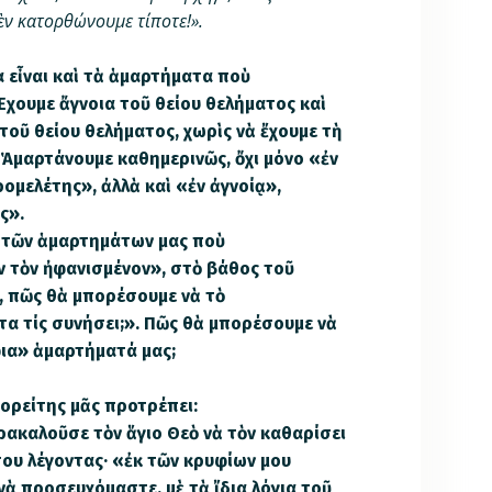
ὲν κατορθώνουμε τίποτε!».
 εἶναι καὶ τὰ ἁμαρτήματα ποὺ
Ἔχουμε ἄγνοια τοῦ θείου θελήματος καὶ
οῦ θείου θελήματος, χωρὶς νὰ ἔχουμε τὴ
 Ἁμαρτάνουμε καθημερινῶς, ὄχι μόνο «ἐν
ομελέτης», ἀλ­λὰ καὶ «ἐν ἀγνοίᾳ»,
ς».
ς τῶν ἁμαρτημάτων μας ποὺ
ν τὸν ἠφανισμένον», στὸ βάθος τοῦ
ι, πῶς θὰ μπορέσουμε νὰ τὸ
α τίς συνήσει;». Πῶς θὰ μπορέσουμε νὰ
ια» ἁμαρτήματά μας;
ιορείτης μᾶς προτρέπει:
ακαλοῦσε τὸν ἅγιο Θεὸ νὰ τὸν καθαρίσει
ου λέγοντας· «ἐκ τῶν κρυφίων μου
 νὰ προσευχόμαστε, μὲ τὰ ἴδια λόγια τοῦ