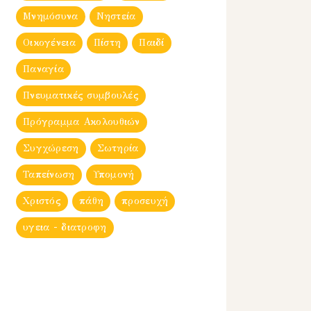
Μνημόσυνα
Νηστεία
Οικογένεια
Πίστη
Παιδί
Παναγία
Πνευματικές συμβουλές
Πρόγραμμα Ακολουθιών
Συγχώρεση
Σωτηρία
Ταπείνωση
Υπομονή
Χριστός
πάθη
προσευχή
υγεια - διατροφη