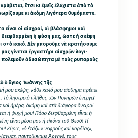
 κρύβεται, ἔτσι κι ἐμεῖς ἐλάχιστα ἀπὸ τὰ
ωρίζουμε κι ἀκόμη λιγότερα θυμόμαστε.
εἶναι οἱ αἰσχροί, οἱ βλάσφημοι καὶ
ο διεφθαρμένη ἡ φύση μας, ὥστε ἡ σκέψη
ει στὸ κακό. Δὲν μποροῦμε νὰ κρα­τήσουμε
ά μας γίνεται ἐργαστήρι αἰσχρῶν λο­γι­
ᾶς πολεμοῦν ἀδυσώπητα μὲ τοὺς ρυπαροὺς
ὸ ὁ ἅγιος Ἰωάννης τῆς
λή μου σκέψη, κάθε καλό μου αἴ­σθημα πρέπει
… Τὸ ληστρικὸ πλῆθος τῶν Πο­νηρῶν ἐνεργεῖ
α καὶ ἡμέρα, ἀκόμη καὶ στὰ διάφορα ὄνειρα!
ται ἡ ψυχή μου! Πόσο διεφθαρμένη εἶναι ἡ
η εἶ­ναι μέσα μου ἡ εἰκόνα τοῦ Θεοῦ! Τί
υ! Κύριε, «ὁ ἐτάζων νεφροὺς καὶ καρδίας»,
νίσχυσε, παντοδύναμε Ἀρχηγέ, τοὺς