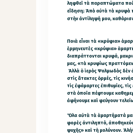
ληφθεῖ τὰ παραπτώματα ποὺ 
εἴ­δηση; Ἀπὸ αὐτὰ τὰ κρυφὰ
στὴν ἀντίληψή μου, καθάρισέ
Ποιὰ εἶναι τὰ «κρύφια» ἁμα
ἑρμηνευτὲς «κρύφια» ἁμαρτή
διαπράττονται κρυφά, μακρ
μας, «τὰ κρυφίως πραττόμε
Ἀλλὰ ὁ ἱερὸς Ψαλμωδὸς δὲν 
στὶς ἄτακτες ὁρμές, τὶς κιν
τὶς ἐφάμαρτες ἐπιθυμίες, τὶς
στὰ ὁποῖα πέφτουμε καθημερ
ἀφήνουμε καὶ φεύγουν τελε
Ὅλα αὐτὰ τὰ ἁμαρτήματά μας
φορὲς ἀν­τιληπτά, ἀποθηκεύο
ψυχῆς» καὶ τὴ μολύνουν. Ἀλήθ