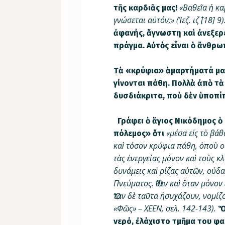
«Βαθεῖα ἡ κα
τῆς καρδιᾶς μας!
γνώσεται αὐτόν;» (Ἰεζ. ιζ΄ [18] 9)
ἀφανής, ἄγνωστη καὶ ἀνεξερ
πράγμα. Αὐτὸς εἶναι ὁ ἄνθρω
Τὰ «κρύφια» ἁμαρτήματά μας,
γίνον­ται πάθη. Πολλὰ ἀπὸ τὰ
δυσδιάκριτα, ποὺ δὲν ὑπο­πί
Γράφει ὁ ἅγιος Νικόδημος ὁ
«μέσα εἰς τὸ βάθ
πόλεμος» ὅτι
καὶ τόσον κρύ­φια πάθη, ὁποὺ 
τὰς ἐνεργείας μόνον καὶ τοὺς κ
δυνάμεις καὶ ρίζας αὐτῶν, οὐ­
Πνεύματος. Ὅθεν καὶ ὅταν μόνον
Ὅταν δὲ ταῦτα ἡσυχάζουν, νομίζ
«Φῶς» – ΧΕΕΝ, σελ. 142-143).
Ὅ
νερό, ἐλάχιστο τμῆ­μα του φα