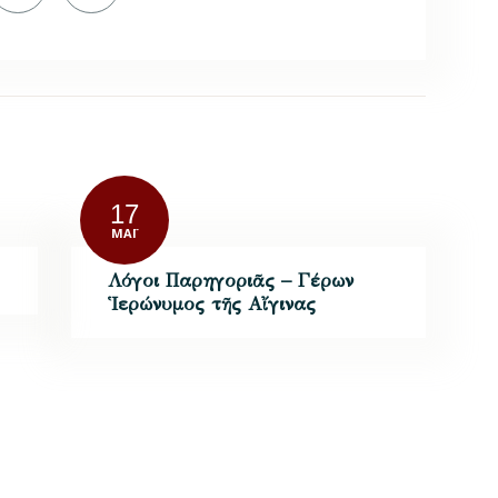
17
ΜΆΙ
Λόγοι Παρηγοριᾶς – Γέρων
Ἱερώνυμος τῆς Αἴγινας