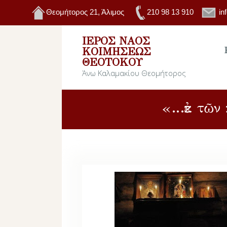
Θεομήτορος 21, Άλιμος
210 98 13 910
in
ΙΕΡΌΣ ΝΑΌΣ
ΚΟΙΜΉΣΕΩΣ
ΘΕΟΤΌΚΟΥ
Άνω Καλαμακίου Θεομήτορος
«…ἐκ τῶν 