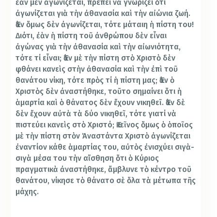
ἐὰν μὲν ἀγωνίζεται, πρέπει νὰ γνωρίζει ὅτι
ἀγωνίζεται γιὰ τὴν ἀθανασία καὶ τὴν αἰώνια ζωή.
Ἐὰν ὅμως δὲν ἀγωνίζεται, τότε μάταιη ἡ πίστη του!
Διότι, ἐὰν ἡ πίστη τοῦ ἀνθρώπου δὲν εἶναι
ἀγώνας γιὰ τὴν ἀθανασία καὶ τὴν αἰωνιότητα,
τότε τί εἶναι; Ἐὰν μὲ τὴν πίστη στὸ Χριστὸ δὲν
φθάνει κανεὶς στὴν ἀθανασία καὶ τὴν ἐπὶ τοῦ
θανάτου νίκη, τότε πρὸς τί ἡ πίστη μας; Ἐὰν ὁ
Χριστὸς δὲν ἀναστήθηκε, τοῦτο σημαίνει ὅτι ἡ
ἁμαρτία καὶ ὁ θάνατος δὲν ἔχουν νικηθεῖ. Ἐὰν δὲ
δὲν ἔχουν αὐτὰ τὰ δύο νικηθεῖ, τότε γιατί νὰ
πιστεύει κανεὶς στὸ Χριστό; Ἐκεῖνος ὅμως ὁ ὁποῖος
μὲ τὴν πίστη στὸν Ἀναστάντα Χριστὸ ἀγωνίζεται
ἐναντίον κάθε ἁμαρτίας του, αὐτὸς ἐνισχύει σιγὰ-
σιγὰ μέσα του τὴν αἴσθηση ὅτι ὁ Κύριος
πραγματικὰ ἀναστήθηκε, ἄμβλυνε τὸ κέντρο τοῦ
θανάτου, νίκησε τὸ θάνατο σὲ ὅλα τὰ μέτωπα τῆς
μάχης.