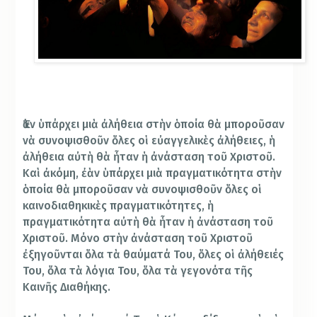
Ἐὰν ὑπάρχει μιὰ ἀλήθεια στὴν ὁποία θὰ μποροῦσαν
νὰ συνοψισθοῦν ὅλες οἱ εὐαγγελικὲς ἀλήθειες, ἡ
ἀλήθεια αὐτὴ θὰ ἦταν ἡ ἀνάσταση τοῦ Χριστοῦ.
Καὶ ἀκόμη, ἐὰν ὑπάρχει μιὰ πραγματικότητα στὴν
ὁποία θὰ μποροῦσαν νὰ συνοψισθοῦν ὅλες οἱ
καινοδιαθηκικὲς πραγματικότητες, ἡ
πραγματικότητα αὐτὴ θὰ ἦταν ἡ ἀνάσταση τοῦ
Χριστοῦ. Μόνο στὴν ἀνάσταση τοῦ Χριστοῦ
ἐξηγοῦνται ὅλα τὰ θαύματά Του, ὅλες οἱ ἀλήθειές
Του, ὅλα τὰ λόγια Του, ὅλα τὰ γεγονότα τῆς
Καινῆς Διαθήκης.