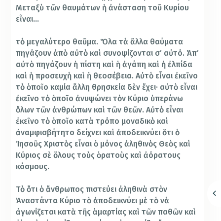
Μεταξὺ τῶν θαυμάτων ἡ ἀνάσταση τοῦ Κυρίου
εἶναι…
τὸ μεγαλύτερο θαῦμα. Ὅλα τὰ ἄλλα θαύματα
πηγάζουν ἀπὸ αὐτὸ καὶ συνοψίζονται σ’ αὐτό. Ἀπ’
αὐτὸ πηγάζουν ἡ πίστη καὶ ἡ ἀγάπη καὶ ἡ ἐλπίδα
καὶ ἡ προσευχὴ καὶ ἡ θεοσέβεια. Αὐτὸ εἶναι ἐκεῖνο
τὸ ὁποῖο καμία ἄλλη θρησκεία δὲν ἔχει· αὐτὸ εἶναι
ἐκεῖνο τὸ ὁποῖο ἀνυψώνει τὸν Κύριο ὑπεράνω
ὅλων τῶν ἀνθρώπων καὶ τῶν θεῶν. Αὐτὸ εἶναι
ἐκεῖνο τὸ ὁποῖο κατὰ τρόπο μοναδικὸ καὶ
ἀναμφισβήτητο δείχνει καὶ ἀποδεικνύει ὅτι ὁ
Ἰησοῦς Χριστὸς εἶναι ὁ μόνος ἀληθινὸς Θεὸς καὶ
Κύριος σὲ ὅλους τοὺς ὁρατοὺς καὶ ἀόρατους
κόσμους.
Τὸ ὅτι ὁ ἄνθρωπος πιστεύει ἀληθινὰ στὸν
Ἀναστάντα Κύριο τὸ ἀποδεικνύει μὲ τὸ νὰ
ἀγωνίζεται κατὰ τῆς ἁμαρτίας καὶ τῶν παθῶν καὶ