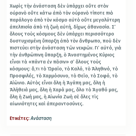
Χωρὶς τὴν ἀνάσταση δὲν ὑπάρχει οὔτε στὸν
οὐρανὸ οὔτε κάτω ἀπὸ τὸν οὐρανὸ τίποτε πιὸ
παράλογο ἀπὸ τὸν κόσμο αὐτὸ οὔτε μεγαλύτερη
ἀπελπισία ἀπὸ τὴ ζωὴ αὐτή, δίχως ἀθανασία. Σ’
ὅλους τοὺς κόσμους δὲν ὑπάρχει περισσότερο
δυστυχισμένη ὕπαρξη ἀπὸ τὸν ἄνθρωπο, ποὺ δὲν
πιστεύει στὴν ἀνάσταση τῶν νεκρῶν. Γι’ αὐτό, γιὰ
τὴν ἀνθρώπινη ὕπαρξη, ὁ Ἀναστημένος Κύριος
εἶναι τὰ «πάντα ἐν πᾶσιν» σ’ ὅλους τοὺς
κόσμους: ὅ,τι τὸ Ὡραῖο, τὸ Καλό, τὸ Ἀληθινό, τὸ
Προσφιλές, τὸ Χαρμόσυνο, τὸ Θεῖο, τὸ Σοφό, τὸ
Αἰώνιο. Αὐτὸς εἶναι ὅλη ἡ Ἀγάπη μας, ὅλη ἡ
Ἀλήθειά μας, ὅλη ἡ Χαρά μας, ὅλο τὸ Ἀγαθό μας,
ὅλη ἡ Ζωή μας, ἡ Αἰωνία Ζωὴ σὲ ὅλες τὶς
αἰωνιότητες καὶ ἀπεραντοσύνες.
Ετικέτες:
Ανάσταση