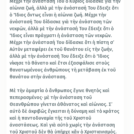
Μέχρι τὴν ἀνάστασή Του ὁ Κύριος δίδασκε γιὰ τὴν
αἰώνια ζωή, ἀλλὰ μὲ τὴν ἀνάστασή Του ἔδειξε ὅτι
ὁ Ἴδιος ὄντως εἶναι ἡ αἰώνια ζωή. Μέχρι τὴν
ἀνάστασή Του δίδασκε γιὰ τὴν ἀνάσταση τῶν
νεκρῶν, ἀλλὰ μὲ τὴν ἀνάστασή Του ἔδειξε ὅτι ὁ
Ἴδιος εἶναι πράγματι ἡ ἀνάσταση τῶν νεκρῶν.
Μέχρι τὴν ἀνάστασή Του δίδασκε ὅτι ἡ πίστη σ’
Αὐτὸν μεταφέρει ἐκ τοῦ θανάτου εἰς τὴν ζωήν,
ἀλλὰ μὲ τὴν ἀνάστασή Του ἔδειξε ὅτι ὁ Ἴδιος
νίκησε τὸ θάνατο καὶ ἔτσι ἐξασφάλισε στοὺς
θανατωμένους ἀνθρώπους τὴ μετάβαση ἐκ τοῦ
θανάτου στὴν ἀνάσταση.
Μὲ τὴν ἁμαρτία ὁ ἄνθρωπος ἔγινε θνητὸς καὶ
πεπερασμένος· μὲ τὴν ἀνάσταση τοῦ
Θεανθρώπου γίνεται ἀθάνατος καὶ αἰώνιος. Σ’
αὐτὸ δὲ ἀκριβῶς ἔγκειται ἡ δύναμη καὶ τὸ κράτος
καὶ ἡ παντοδυναμία τῆς τοῦ Χριστοῦ
ἀναστάσεως. Καὶ γιὰ αὐτὸ χωρὶς τὴν ἀνάσταση
τοῦ Χριστοῦ δὲν θὰ ὑπῆρχε κἄν ὁ Χριστιανισμός.