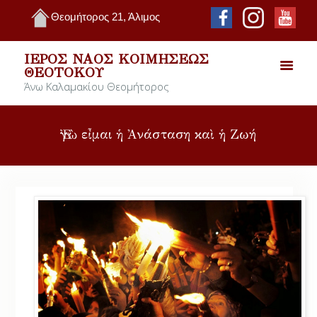
Θεομήτορος 21, Άλιμος
ΙΕΡΌΣ ΝΑΌΣ ΚΟΙΜΉΣΕΩΣ
ΘΕΟΤΌΚΟΥ
Άνω Καλαμακίου Θεομήτορος
Ἐγὼ εἶμαι ἡ Ἀνάσταση καὶ ἡ Ζωή