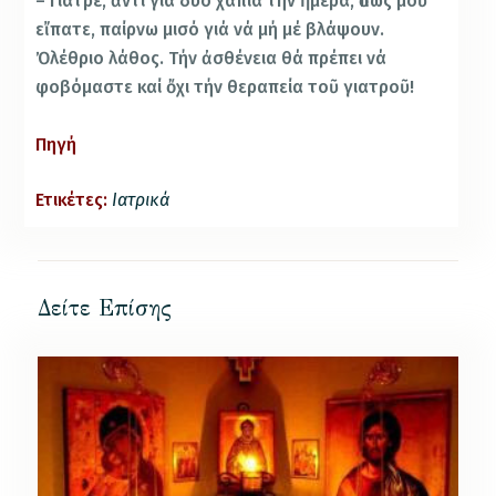
– Γιατρέ, ἀντί γιά δύο χάπια τήν ἡμέρα, ὅπως μοῦ
εἴπατε, παίρνω μισό γιά νά μή μέ βλάψουν.
Ὀλέθριο λάθος. Τήν ἀσθένεια θά πρέπει νά
φοβόμαστε καί ὄχι τήν θεραπεία τοῦ γιατροῦ!
Πηγή
Ετικέτες:
Ιατρικά
Δείτε Επίσης