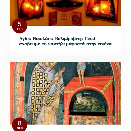
5
ΣΕΠ
Αγίου Νικολάου Βελιμίροβιτς: Γιατί
ανάβουμε το καντήλι μπροστά στην εικόνα
8
ΦΕΒ