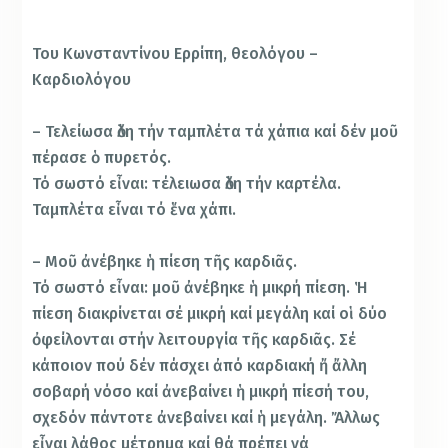
Του Κωνσταντίνου Ερρίπη, θεολόγου –
Καρδιολόγου
– Τελείωσα ὅλη τήν ταμπλέτα τά χάπια καί δέν μοῦ
πέρασε ὁ πυρετός.
Τό σωστό εἶναι: τέλειωσα ὅλη τήν καρτέλα.
Ταμπλέτα εἶναι τό ἕνα χάπι.
– Μοῦ ἀνέβηκε ἡ πίεση τῆς καρδιᾶς.
Τό σωστό εἶναι: μοῦ ἀνέβηκε ἡ μικρή πίεση. Ἡ
πίεση διακρίνεται σέ μικρή καί μεγάλη καί οἱ δύο
ὀφείλονται στήν λειτουργία τῆς καρδιᾶς. Σέ
κάποιον πού δέν πάσχει ἀπό καρδιακή ἤ ἄλλη
σοβαρή νόσο καί ἀνεβαίνει ἡ μικρή πίεσή του,
σχεδόν πάντοτε ἀνεβαίνει καί ἡ μεγάλη. Ἄλλως
εἶναι λάθος μέτρημα καί θά πρέπει νά