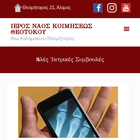
Θεομήτορος 21, Άλιμος
ΙΕΡΌΣ ΝΑΌΣ ΚΟΙΜΉΣΕΩΣ
ΘΕΟΤΌΚΟΥ
Άνω Καλαμακίου Θεομήτορος
Ἁπλές Ἰατρικές Συμβουλές