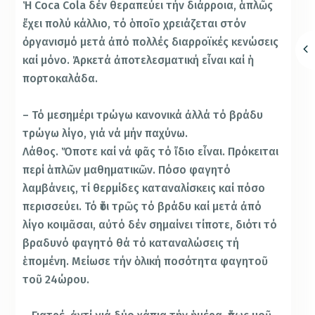
Ἡ Coca Cola δέν θεραπεύει τήν διάρροια, ἁπλῶς
ἔχει πολύ κάλλιο, τό ὁποῖο χρειάζεται στόν
ὀργανισμό μετά ἀπό πολλές διαρροϊκές κενώσεις
καί μόνο. Ἀρκετά ἀποτελεσματική εἶναι καί ἡ
πορτοκαλάδα.
– Τό μεσημέρι τρώγω κανονικά ἀλλά τό βράδυ
τρώγω λίγο, γιά νά μήν παχύνω.
Λάθος. Ὅποτε καί νά φᾶς τό ἴδιο εἶναι. Πρόκειται
περί ἁπλῶν μαθηματικῶν. Πόσο φαγητό
λαμβάνεις, τί θερμίδες καταναλίσκεις καί πόσο
περισσεύει. Τό ὅτι τρῶς τό βράδυ καί μετά ἀπό
λίγο κοιμᾶσαι, αὐτό δέν σημαίνει τίποτε, διότι τό
βραδυνό φαγητό θά τό καταναλώσεις τή
ἑπομένη. Μείωσε τήν ὁλική ποσότητα φαγητοῦ
τοῦ 24ώρου.