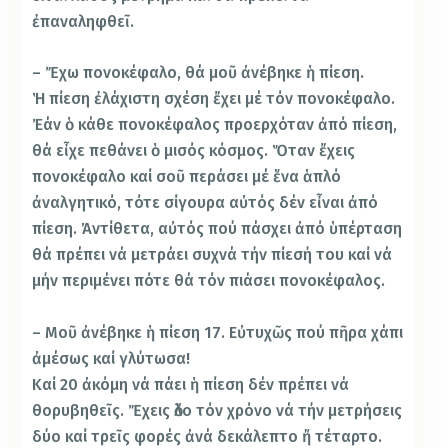
ἐπαναληφθεῖ.
– Ἔχω πονοκέφαλο, θά μοῦ ἀνέβηκε ἡ πίεση.
Ἡ πίεση ἐλάχιστη σχέση ἔχει μέ τόν πονοκέφαλο.
Ἐάν ὁ κάθε πονοκέφαλος προερχόταν ἀπό πίεση,
θά εἶχε πεθάνει ὁ μισός κόσμος. Ὅταν ἔχεις
πονοκέφαλο καί σοῦ περάσει μέ ἕνα ἁπλό
ἀναλγητικό, τότε σίγουρα αὐτός δέν εἶναι ἀπό
πίεση. Ἀντίθετα, αὐτός πού πάσχει ἀπό ὑπέρταση
θά πρέπει νά μετράει συχνά τήν πίεσή του καί νά
μήν περιμένει πότε θά τόν πιάσει πονοκέφαλος.
– Μοῦ ἀνέβηκε ἡ πίεση 17. Εὐτυχῶς πού πῆρα χάπι
ἀμέσως καί γλύτωσα!
Καί 20 ἀκόμη νά πάει ἡ πίεση δέν πρέπει νά
θορυβηθεῖς. Ἔχεις ὅλο τόν χρόνο νά τήν μετρήσεις
δύο καί τρεῖς φορές ἀνά δεκάλεπτο ἤ τέταρτο.