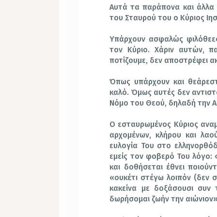
Αυτά τα παράπονα και άλλα 
του Σταυρού του ο Κύριος Ιη
Υπάρχουν ασφαλώς φιλόθεες
τον Κύριο. Χάριν αυτών, π
ποτίζουμε, δεν αποστρέφει α
Όπως υπάρχουν και θεάρεστ
καλό. Όμως αυτές δεν αντιστ
Νόμο του Θεού, δηλαδή την 
Ο εσταυρωμένος Κύριος αναμέ
αρχομένων, κλήρου και λαού
ευλογία Του στο ελληνορθόδ
εμείς τον φοβερό Του λόγο: 
και δοθήσεται έθνει ποιούντ
«ουκέτι στέγω λοιπόν (δεν 
κακείνα με δοξάσουσι συν 
δωρήσομαι ζωήν την αιώνιον»