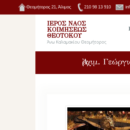
Θεομήτορος 21, Άλιμος
210 98 13 910
in
ΙΕΡΌΣ ΝΑΌΣ
ΚΟΙΜΉΣΕΩΣ
ΘΕΟΤΌΚΟΥ
Άνω Καλαμακίου Θεομήτορος
Ἀρχιμ. Γεώρ