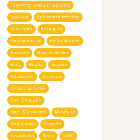
Γέροντας Ὀσιος Πορφύριος
Διάφορα
Διδακτικές ιστορίες
Δοκιμασία
Εγωισμός
Εκκλησιασμός
Εξομολόγηση
Θάνατος
Θεία Κοινωνία
Θεός
Θυμός
Ιατρικά
Κατάκριση
Λογισμοί
Λόγια Γερόντων
Μεγ. Βδομἀδα
Μεγ. Σαρακοστή
Μετάνοια
Μνημόσυνα
Νηστεία
Οικογένεια
Πίστη
Παιδί