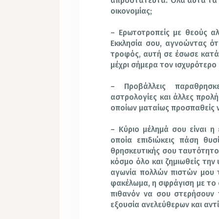
απροστάτευτα. Όλα αυτά τα να
οικονομίας;
– Ερωτοτροπείς με θεούς αλ
Εκκλησία σου, αγνοώντας ότι
τροφός, αυτή σε έσωσε κατά 
μέχρι σήμερα τον ισχυρότερο 
– Προβάλλεις παραθρησκείε
αστρολογίες και άλλες προλή
οποίων ματαίως προσπαθείς ν
– Κύριο μέλημά σου είναι η
οποία επιδιώκεις πάση θυσ
θρησκευτικής σου ταυτότητος
κόσμο όλο και ζημιωθείς την 
αγωνία πολλών πιστών μου 
φακέλωμα, η σφράγιση με το σ
πιθανόν να σου στερήσουν 
εξουσία ανελεύθερων και αντ