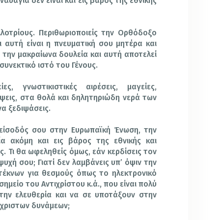
υάγια δεν είναι και εις βάρος της εθνικής
λοτρίους. Περιθωριοποιείς την Ορθόδοξο
 αυτή είναι η πνευματική σου μητέρα και
την μακραίωνα δουλεία και αυτή αποτελεί
συνεκτικό ιστό του Γένους.
ς, γνωστικιστικές αιρέσεις, μαγείες,
ψεις, στα θολά και δηλητηριώδη νερά των
α ξεδιψάσεις.
 είσοδός σου στην Ευρωπαϊκή Ένωση, την
ία ακόμη και εις βάρος της εθνικής και
. Τι θα ωφεληθείς όμως, εάν κερδίσεις τον
ψυχή σου; Γιατί δεν λαμβάνεις υπ’ όψιν την
τέκνων για θεσμούς όπως το ηλεκτρονικό
ημείο του Αντιχρίστου κ.ά., που είναι πολύ
την ελευθερία και να σε υποτάξουν στην
ίχριστων δυνάμεων;