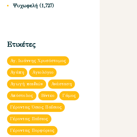
Ψυχωφελή
(1,727)
Ετικέτες
Αγ. Ιωάννης Χρυσόστομος
Αγάπη
Αγιολόγιο
Αγωγή παιδιών
Ανάσταση
Απόστολος
Βίντεο
Γάμος
Γέροντας Όσιος Παΐσιος
Γέροντας Παΐσιος
Γέροντας Πορφύριος