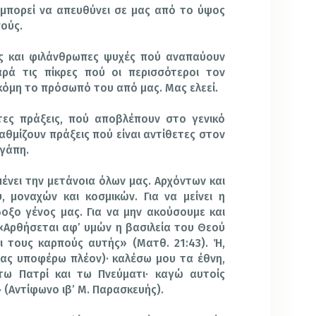
μπορεί να απευθύνει σε μας από το ύψος
σούς.
 και φιλάνθρωπες ψυχές πού αναπαύουν
αρά τις πίκρες πού οι περισσότεροι τον
κόμη το πρόσωπό του από μας. Μας ελεεί.
ες πράξεις, πού αποβλέπουν στο γενικό
αθμίζουν πράξεις πού είναι αντίθετες στον
Αγάπη.
νει την μετάνοια όλων μας. Αρχόντων και
, μοναχών και κοσμικών. Για να μείνει η
οξο γένος μας. Για να μην ακούσουμε και
«Αρθήσεται αφ’ υμών η βασιλεία του Θεού
ι τους καρπούς αυτής» (Ματθ. 21:43). Ή,
σας υποφέρω πλέον)· καλέσω μου τα έθνη,
τω Πατρί και τω Πνεύματι· καγώ αυτοίς
 (Αντίφωνο ιβ’ Μ. Παρασκευής).