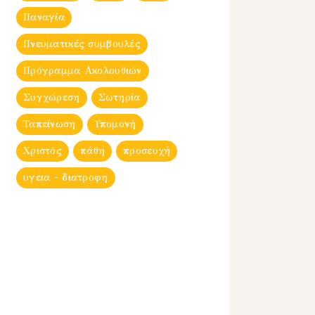
Παναγία
Πνευματικές συμβουλές
Πρόγραμμα Ακολουθιών
Συγχώρεση
Σωτηρία
Ταπείνωση
Υπομονή
Χριστός
πάθη
προσευχή
υγεια - διατροφη