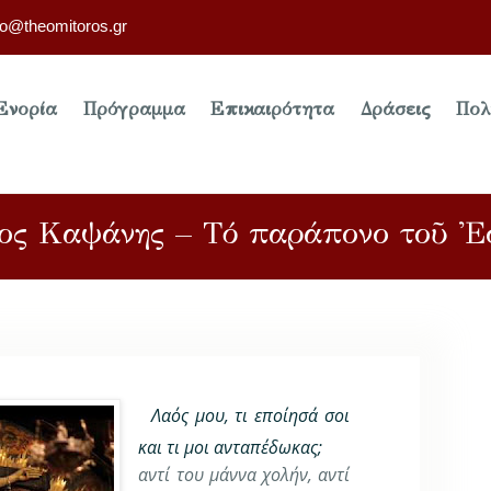
fo@theomitoros.gr
Ενορία
Πρόγραμμα
Επικαιρότητα
Δράσεις
Πολ
γιος Καψάνης – Τό παράπονο τοῦ 
Λαός μου, τι εποίησά σοι
και τι μοι ανταπέδωκας;
αντί του μάννα χολήν, αντί