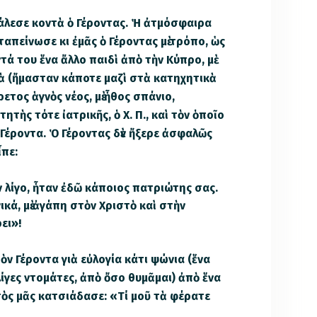
 κάλεσε κοντὰ ὁ Γέροντας. Ἡ ἀτμόσφαιρα
ταπείνωσε κι ἐμᾶς ὁ Γέροντας μὲ τρόπο, ὡς
ντά του ἕνα ἄλλο παιδὶ ἀπὸ τὴν Κύπρο, μὲ
ὰ (ἤμασταν κάποτε μαζὶ στὰ κατηχητικὰ
ρετος ἁγνὸς νέος, μὲ ἦθος σπάνιο,
ητὴς τότε ἰατρικῆς, ὁ Χ. Π., καὶ τὸν ὁποῖο
 Γέροντα. Ὁ Γέροντας δὲν ἤξερε ἀσφαλῶς
ἶπε:
ὶν λίγο, ἦταν ἐδῶ κάποιος πατριώτης σας.
ανικά, μὲ ἀγάπη στὸν Χριστὸ καὶ στὴν
ει»!
ὸν Γέροντα γιὰ εὐλογία κάτι ψώνια (ἕνα
λίγες ντομάτες, ἀπὸ ὄσο θυμᾶμαι) ἀπὸ ἕνα
τὸς μᾶς κατσιάδασε: «Τί μοῦ τὰ φέρατε