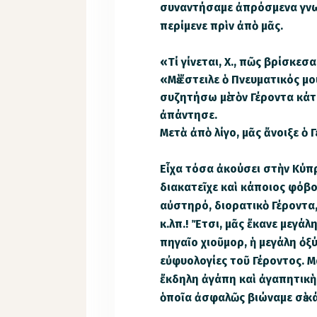
συναντήσαμε ἀπρόσμενα γνω
περίμενε πρὶν ἀπὸ μᾶς.
«Τί γίνεται, Χ., πῶς βρίσκεσ
«Μὲ ἔστειλε ὁ Πνευματικός μ
συζητήσω μὲ τὸν Γέροντα κάτ
ἀπάντησε.
Μετὰ ἀπὸ λίγο, μᾶς ἄνοιξε ὁ 
Εἶχα τόσα ἀκούσει στὴν Κύπρο
διακατεῖχε καὶ κάποιος φόβ
αὐστηρό, διορατικὸ Γέροντα
κ.λπ.! Ἔτσι, μᾶς ἔκανε μεγά
πηγαῖο χιοῦμορ, ἡ μεγάλη ὀξύ
εὐφυολογίες τοῦ Γέροντος. Μ
ἔκδηλη ἀγάπη καὶ ἀγαπητικὴ
ὁποῖα ἀσφαλῶς βιώναμε σὲ κ