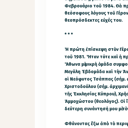
Φεβρουάριο τοῦ 1984. Θὰ 
θεόσοφους λόγους τοῦ Γέρον
θεοπρόσδεκτες εὐχές του.
* * *
Ἡ πρώτη ἐπίσκεψη στὸν Γέρ
τοῦ 1981. Ἦταν τότε καὶ ἡ 
Ἄθωνα μὲ μικρὴ ὁμάδα συμφοι
Μεγάλη Ἑβδομάδα καὶ τὴν Ἀν
οἱ Νεόφυτος Τσάππας (σήμ. 
Χριστοδούλου (σήμ. ἀρχιμαν
τῆς Ἐκκλησίας Κύπρου), Χρῆ
Ἀμμοχώστου (θεολόγος). Οἱ ἴ
δεύτερη συνάντησἠ μου μὲ τὸ
Φθάνοντας ἔξω ἀπὸ τὸ περιφ