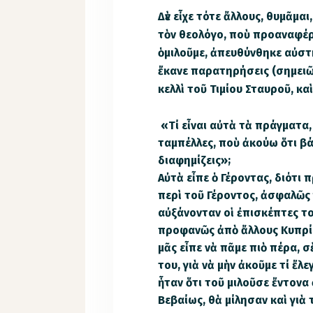
Δὲν εἶχε τότε ἄλλους, θυμᾶμα
τὸν θεολόγο, ποὺ προαναφέρ
ὁμιλοῦμε, ἀπευθύνθηκε αὐστηρ
ἔκανε παρατηρήσεις (σημειῶσ
κελλὶ τοῦ Τιμίου Σταυροῦ, κα
«Τί εἶναι αὐτὰ τὰ πράγματα, βρ
ταμπέλλες, ποὺ ἀκούω ὅτι βάζ
διαφημίζεις»;
Αὐτὰ εἶπε ὁ Γέροντας, διότι 
περὶ τοῦ Γέροντος, ἀσφαλῶς 
αὐξάνονταν οἱ ἐπισκέπτες τ
προφανῶς ἀπὸ ἄλλους Κυπρίου
μᾶς εἶπε νὰ πᾶμε πιὸ πέρα, 
του, γιὰ νὰ μὴν ἀκοῦμε τί ἔλ
ἦταν ὅτι τοῦ μιλοῦσε ἔντονα
Βεβαίως, θὰ μίλησαν καὶ γιὰ τ