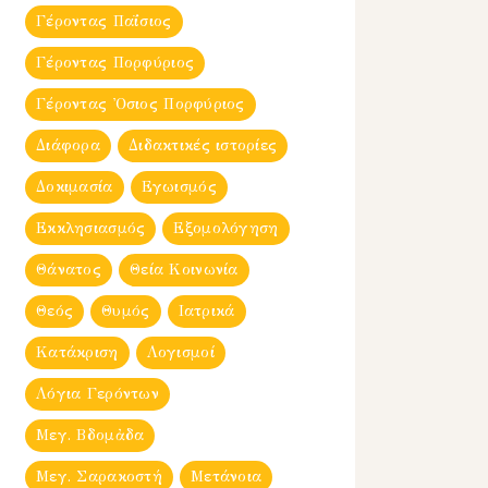
Γέροντας Παΐσιος
Γέροντας Πορφύριος
Γέροντας Ὀσιος Πορφύριος
Διάφορα
Διδακτικές ιστορίες
Δοκιμασία
Εγωισμός
Εκκλησιασμός
Εξομολόγηση
Θάνατος
Θεία Κοινωνία
Θεός
Θυμός
Ιατρικά
Κατάκριση
Λογισμοί
Λόγια Γερόντων
Μεγ. Βδομἀδα
Μεγ. Σαρακοστή
Μετάνοια