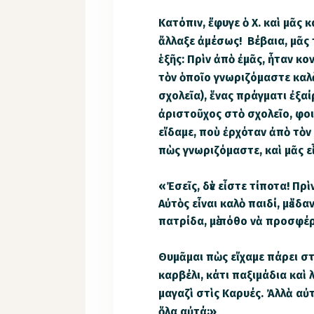
Κατόπιν, ἔφυγε ὁ Χ. καὶ μᾶς
ἄλλαξε ἀμέσως! Βέβαια, μᾶς 
ἑξῆς: Πρὶν ἀπὸ ἐμᾶς, ἦταν κο
τὸν ὁποῖο γνωριζόμαστε καλ
σχολεῖα), ἕνας πράγματι ἐξαί
ἀριστοῦχος στὸ σχολεῖο, φοιτ
εἴδαμε, ποὺ ἐρχόταν ἀπὸ τὸν
πὼς γνωριζόμαστε, καὶ μᾶς ε
«Ἐσεῖς, δὲν εἶστε τίποτα! Πρ
Αὐτὸς εἶναι καλὸ παιδί, μὲ ἰδ
πατρίδα, μὲ πόθο νὰ προσφέρ
Θυμᾶμαι πὼς εἴχαμε πάρει στ
καρβέλι, κάτι παξιμάδια καὶ 
μαγαζὶ στὶς Καρυές. Ἀλλὰ αὐ
ὅλα αὐτά;»