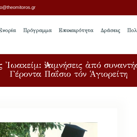
fo@theomitoros.gr
Ενορία
Πρόγραμμα
Επικαιρότητα
Δράσεις
Πολ
ς Ἰωακείμ: Ἀναμνήσεις ἀπό συναντή
Γέροντα Παΐσιο τόν Ἁγιορείτη