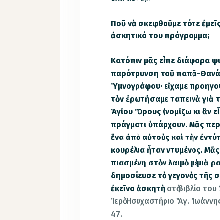
Ποῦ νὰ σκεφθοῦμε τότε ἐμεῖς
ἀσκητικό του πρόγραμμα;
Κατόπιν μᾶς εἶπε διάφορα ψ
παρότρυνση τοῦ παπᾶ-Θανάσ
Ὑμνογράφου· εἴχαμε προηγο
τὸν ἐρωτήσαμε ταπεινὰ γιὰ 
Ἁγίου Ὄρους (νομίζω κι ἂν εἶ
πράγματι ὑπάρχουν. Μᾶς περιέ
ἕνα ἀπὸ αὐτοὺς καὶ τὴν ἐντύπ
κουρέλια ἦταν ντυμένος. Μᾶ
πιασμένη στὸν λαιμὸ μὲ μιὰ 
δημοσίευσε τὸ γεγονὸς τῆς 
ἐκεῖνο ἀσκητὴ
στὸ βιβλίο του
Ἱερὸ Ἡσυχαστήριο Ἅγ. Ἰωάννη
47.