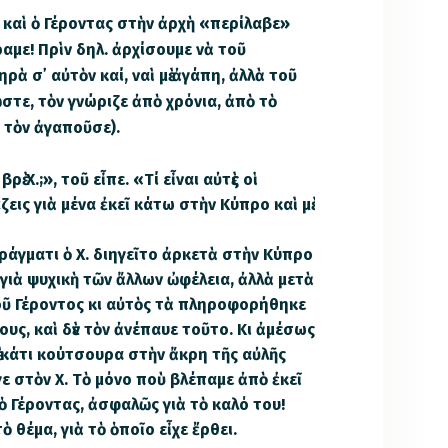
ι, καὶ ὁ Γέροντας στὴν ἀρχὴ «περίλαβε»
αμε! Πρὶν δηλ. ἀρχίσουμε νὰ τοῦ
ὰ σ᾽ αὐτὸν καί, ναὶ μὲ ἀγάπη, ἀλλὰ τοῦ
τε, τὸν γνώριζε ἀπὸ χρόνια, ἀπὸ τὸ
ὶ τὸν ἀγαποῦσε).
ὲ Χ.;», τοῦ εἶπε. «Τί εἶναι αὐτὲς οἱ
εις γιὰ μένα ἐκεῖ κάτω στὴν Κύπρο καὶ μὲ
πράγματι ὁ Χ. διηγεῖτο ἀρκετὰ στὴν Κύπρο
γιὰ ψυχικὴ τῶν ἄλλων ὠφέλεια, ἀλλὰ μετὰ
οῦ Γέροντος κι αὐτὸς τὰ πληροφορήθηκε
ς, καὶ δὲν τὸν ἀνέπαυε τοῦτο. Κι ἀμέσως
σὲ κάτι κούτσουρα στὴν ἄκρη τῆς αὐλῆς
εγε στὸν Χ. Τὸ μόνο ποὺ βλέπαμε ἀπὸ ἐκεῖ
 ὁ Γέροντας, ἀσφαλῶς γιὰ τὸ καλό του!
ὸ θέμα, γιὰ τὸ ὁποῖο εἶχε ἔρθει.