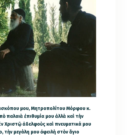
ἐπισκόπου μου, Μητροπολίτου Μόρφου κ.
ὸ παλαιὰ ἐπιθυμία μου ἀλλὰ καὶ τὴν
ἐν Χριστῷ ἀδελφοὺς καὶ πνευματικά μου
το, τὴν μεγάλη μου ὀφειλὴ στὸν ἅγιο