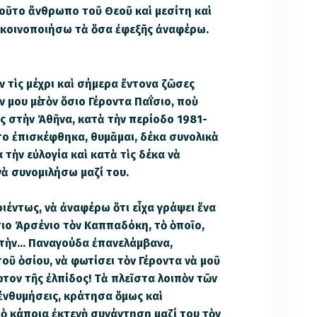
τοῦτο ἄνθρωπο τοῦ Θεοῦ καὶ μεσίτη καὶ
ὰ κοινοποιήσω τὰ ὅσα ἐφεξῆς ἀναφέρω.
 τὶς μέχρι καὶ σήμερα ἔντονα ζῶσες
μου μὲ τὸν ὅσιο Γέροντα Παΐσιο, ποὺ
ς στὴν Ἀθῆνα, κατὰ τὴν περίοδο 1981-
το ἐπισκέφθηκα, θυμᾶμαι, δέκα συνολικὰ
α τὴν εὐλογία καὶ κατὰ τὶς δέκα νὰ
νὰ συνομιλήσω μαζί του.
ιέντως, νὰ ἀναφέρω ὅτι εἶχα γράψει ἕνα
σιο Ἀρσένιο τὸν Καππαδόκη, τὸ ὁποῖο,
 τὴν… Παναγούδα ἐπανελάμβανα,
τοῦ ὁσίου, νὰ φωτίσει τὸν Γέροντα νὰ μοῦ
ρτον τῆς ἐλπίδος! Τὰ πλεῖστα λοιπὸν τῶν
ἐνθυμήσεις, κράτησα ὅμως καὶ
πὸ κάποια ἐκτενὴ συνάντηση μαζί του τὸν