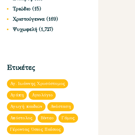
Τριώδιο
(15)
Χριστούγεννα
(169)
Ψυχωφελή
(1,727)
Ετικέτες
Αγ. Ιωάννης Χρυσόστομος
Αγάπη
Αγιολόγιο
Αγωγή παιδιών
Ανάσταση
Απόστολος
Βίντεο
Γάμος
Γέροντας Όσιος Παΐσιος