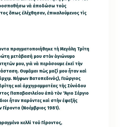
προσπαθήσω νὰ ἀποδώσω τοὺς
τος ὅπως ἐλέχθησαν, ἐπικαλούμενος τὶς
οντα πραγματοποιήθηκε τὴ Μεγάλη Τρίτη
πρώτη μετάβασή μου στὸν ἁγιώνυμο
τητῶν μου, γιὰ νὰ περάσουμε ἐκεῖ τὴν
άσταση. Θυμᾶμαι πὼς μαζί μου ἦταν καὶ
ἀρχιμ. Νήφων Βατοπεδινός), Γεώργιος
δρίτης καὶ ἀρχιγραμματέας τῆς Σύνόδου
στος Παπαβασιλείου ἀπὸ τὸν Ἅγιο Σέργιο
διοι ἦταν παρόντες καὶ στὴν ἐφεξῆς
ν Γέροντα (Νοέμβριος 1981).
ραγμένο κελλὶ τοῦ Γέροντος,