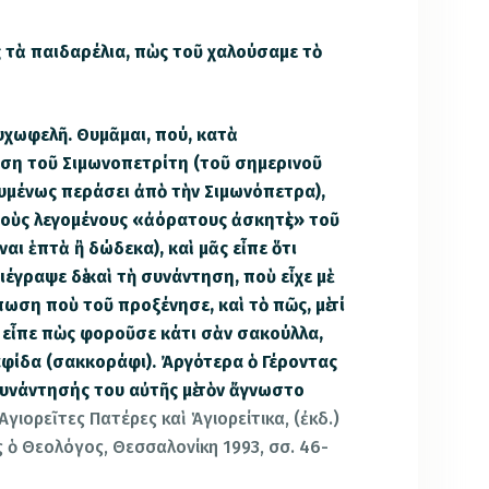
 τὰ παιδαρέλια, πὼς τοῦ χαλούσαμε τὸ
υχωφελῆ. Θυμᾶμαι, πού, κατὰ
η τοῦ Σιμωνοπετρίτη (τοῦ σημερινοῦ
υμένως περάσει ἀπὸ τὴν Σιμωνόπετρα),
τοὺς λεγομένους «ἀόρατους ἀσκητὲς» τοῦ
ναι ἑπτὰ ἢ δώδεκα), καὶ μᾶς εἶπε ὅτι
γραψε δὲ καὶ τὴ συνάντηση, ποὺ εἶχε μὲ
ωση ποὺ τοῦ προξένησε, καὶ τὸ πῶς, μὲ τί
ς εἶπε πὼς φοροῦσε κάτι σὰν σακούλλα,
ραφίδα (σακκοράφι). Ἀργότερα ὁ Γέροντας
συνάντησής του αὐτῆς μὲ τὸν ἄγνωστο
 Ἁγιορεῖτες Πατέρες καὶ Ἁγιορείτικα, (ἐκδ.)
ς ὁ Θεολόγος, Θεσσαλονίκη 1993, σσ. 46-