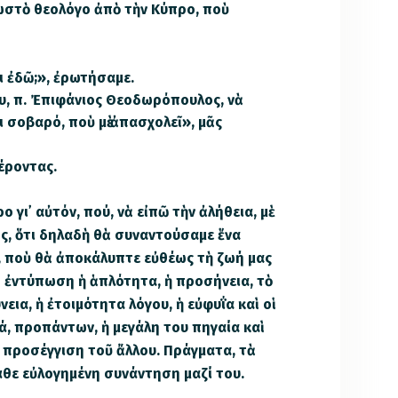
στὸ θεολόγο ἀπὸ τὴν Κύπρο, ποὺ
αι ἐδῶ;», ἐρωτήσαμε.
ου, π. Ἐπιφάνιος Θεοδωρόπουλος, νὰ
ι σοβαρό, ποὺ μὲ ἀπασχολεῖ», μᾶς
Γέροντας.
 γι᾽ αὐτόν, πού, νὰ εἰπῶ τὴν ἀλήθεια, μὲ
ος, ὅτι δηλαδὴ θὰ συναντούσαμε ἕνα
, ποὺ θὰ ἀποκάλυπτε εὐθέως τὴ ζωή μας
λη ἐντύπωση ἡ ἁπλότητα, ἡ προσήνεια, τὸ
νεια, ἡ ἐτοιμότητα λόγου, ἡ εὐφυΐα καὶ οἱ
ά, προπάντων, ἡ μεγάλη του πηγαία καὶ
 προσέγγιση τοῦ ἄλλου. Πράγματα, τὰ
άθε εὐλογημένη συνάντηση μαζί του.