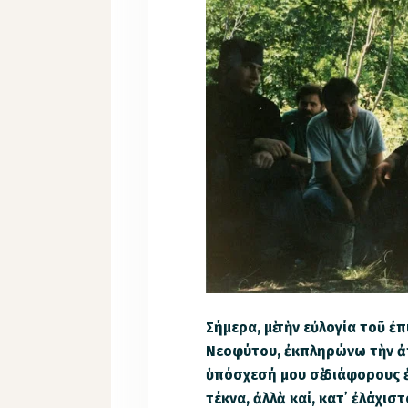
Σήμερα, μὲ τὴν εὐλογία τοῦ 
Νεοφύτου, ἐκπληρώνω τὴν ἀπ
ὑπόσχεσή μου σὲ διάφορους 
τέκνα, ἀλλὰ καί, κατ᾽ ἐλάχισ