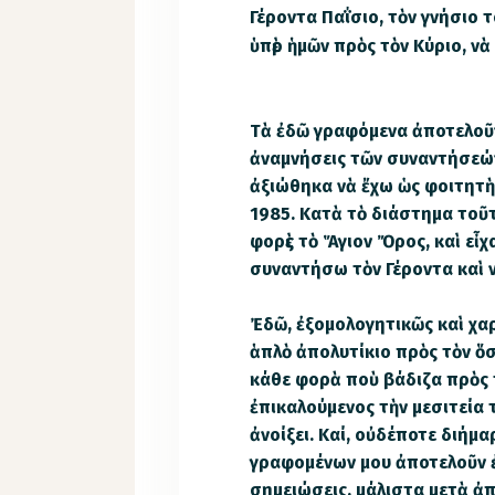
Γέροντα Παΐσιο, τὸν γνήσιο 
ὑπὲρ ἡμῶν πρὸς τὸν Κύριο, ν
Τὰ ἐδῶ γραφόμενα ἀποτελοῦν
ἀναμνήσεις τῶν συναντήσεών 
ἀξιώθηκα νὰ ἔχω ὡς φοιτητὴ
1985. Κατὰ τὸ διάστημα τοῦ
φορὲς τὸ Ἅγιον Ὄρος, καὶ εἶχ
συναντήσω τὸν Γέροντα καὶ 
Ἐδῶ, ἐξομολογητικῶς καὶ χαρ
ἁπλὸ ἀπολυτίκιο πρὸς τὸν ὅ
κάθε φορὰ ποὺ βάδιζα πρὸς
ἐπικαλούμενος τὴν μεσιτεία 
ἀνοίξει. Καί, οὐδέποτε διήμα
γραφομένων μου ἀποτελοῦν 
σημειώσεις, μάλιστα μετὰ ἀ