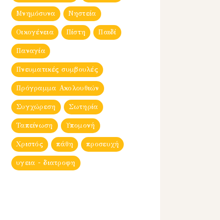
Μνημόσυνα
Νηστεία
Οικογένεια
Πίστη
Παιδί
Παναγία
Πνευματικές συμβουλές
Πρόγραμμα Ακολουθιών
Συγχώρεση
Σωτηρία
Ταπείνωση
Υπομονή
Χριστός
πάθη
προσευχή
υγεια - διατροφη