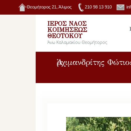
Θεομήτορος 21, Άλιμος
210 98 13 910
in
ΙΕΡΌΣ ΝΑΌΣ
ΚΟΙΜΉΣΕΩΣ
ΘΕΟΤΌΚΟΥ
Άνω Καλαμακίου Θεομήτορος
Ἀρχιμανδρίτης Φώτιο