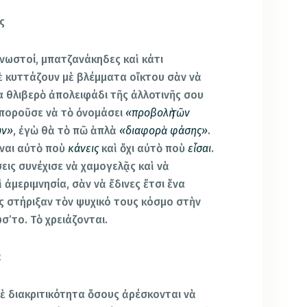
ς
γνωστοί, μπατζανάκηδες καὶ κάτι
ὲ κυττάζουν μὲ βλέμματα οἴκτου σὰν νὰ
α θλιβερὸ ἀπολειφάδι τῆς ἀλλοτινῆς σου
ποροῦσε νὰ τὸ ὀνομάσει
«προβολὴ τῶν
ων»
, ἐγὼ θὰ τὸ πῶ ἁπλὰ
«διαφορὰ φάσης»
.
ἶναι αὐτὸ ποὺ
κάνεις
καὶ ὄχι αὐτὸ ποὺ
εἶσαι
.
σεις συνέχισε νὰ χαμογελᾷς καὶ νὰ
 ἀμεριμνησία, σὰν νὰ ἔδινες ἔτσι ἕνα
ς στήριξαν τὸν ψυχικό τους κόσμο στὴν
’το. Τὸ χρειάζονται.
ὰ
ὲ διακριτικότητα ὅσους ἀρέσκονται νὰ