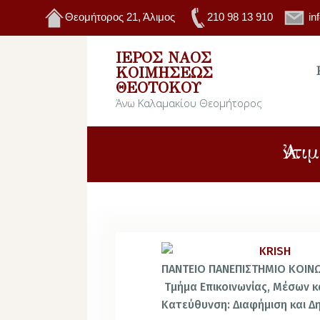
Θεομήτορος 21, Άλιμος
210 98 13 910
in
ΙΕΡΌΣ ΝΑΌΣ
ΚΟΙΜΉΣΕΩΣ
ΘΕΟΤΌΚΟΥ
Άνω Καλαμακίου Θεομήτορος
Ἀντ
ΠΑΝΤΕΙΟ ΠΑΝΕΠΙΣΤΗΜΙΟ ΚΟΙΝ
Τμήμα Επικοινωνίας, Μέσων κ
Κατεύθυνση: Διαφήμιση και Δη