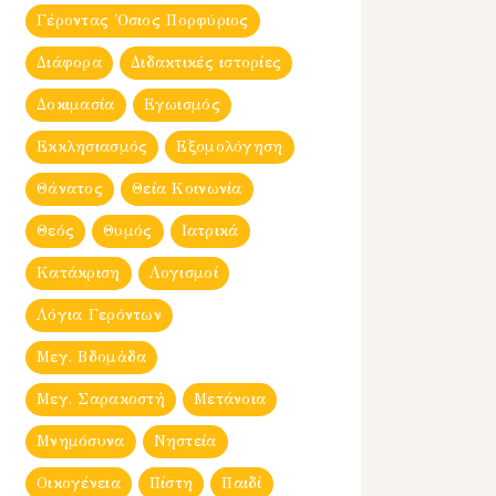
Γέροντας Ὀσιος Πορφύριος
Διάφορα
Διδακτικές ιστορίες
Δοκιμασία
Εγωισμός
Εκκλησιασμός
Εξομολόγηση
Θάνατος
Θεία Κοινωνία
Θεός
Θυμός
Ιατρικά
Κατάκριση
Λογισμοί
Λόγια Γερόντων
Μεγ. Βδομἀδα
Μεγ. Σαρακοστή
Μετάνοια
Μνημόσυνα
Νηστεία
Οικογένεια
Πίστη
Παιδί