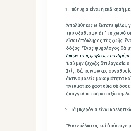
Ἡ εὐτυχία εἶναι ἡ ἐκδίκησή μα
Ἀπολύθηκες κι ἔκτοτε φίλοι, 
τριτοξάδερφα ἀπ’ τὸ χωριὸ σ
εἶσαι ἀπόκληρος τῆς ζωῆς, ἕν
δόξας. Ἕνας ψυχολόγος θὰ μ
δικῶν τους φοβικῶν συνδρόμ
Ἐσὺ μὴν ξεχνᾷς ὅτι ἐργασία ε
Στίς, δέ, κοινωνικὲς συναθροί
ἀκτινοβολεῖς μακαριότητα καὶ
πνευματικὸ χαστούκι σὲ ὅσου
ἐπαγγελματικὴ καταξίωση. Δώσ
Τὰ μιζερόνια εἶναι κολλητικ
Ἔσο εὐέλικτος καὶ ἀπόφυγε μ