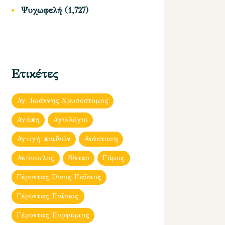
Ψυχωφελή
(1,727)
Ετικέτες
Αγ. Ιωάννης Χρυσόστομος
Αγάπη
Αγιολόγιο
Αγωγή παιδιών
Ανάσταση
Απόστολος
Βίντεο
Γάμος
Γέροντας Όσιος Παΐσιος
Γέροντας Παΐσιος
Γέροντας Πορφύριος