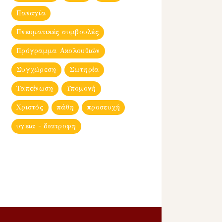
Παναγία
Πνευματικές συμβουλές
Πρόγραμμα Ακολουθιών
Συγχώρεση
Σωτηρία
Ταπείνωση
Υπομονή
Χριστός
πάθη
προσευχή
υγεια - διατροφη