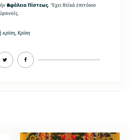
τὴν
Ἀσφάλεια Πίστεως
. Ἔχει θεϊκὸ ἐπιτόκιο
οὐρανοῖς.
ή κρίση
,
Κρίση