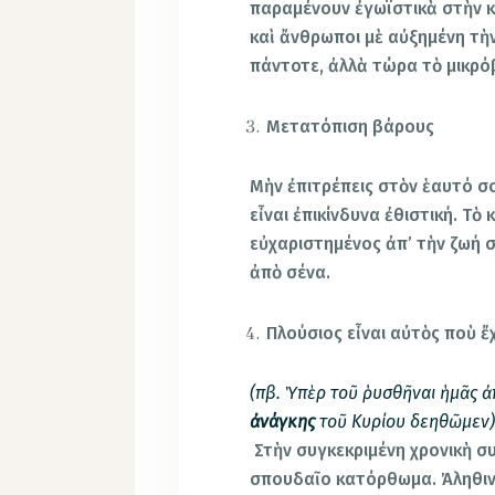
παραμένουν ἐγωϊστικὰ στὴν 
καὶ ἄνθρωποι μὲ αὐξημένη τὴ
πάντοτε, ἀλλὰ τώρα τὸ μικρόβ
Μετατόπιση βάρους
Μὴν ἐπιτρέπεις στὸν ἑαυτό σ
εἶναι ἐπικίνδυνα ἐθιστική. Τὸ 
εὐχαριστημένος ἀπ’ τὴν ζωή σ
ἀπὸ σένα.
Πλούσιος εἶναι αὐτὸς ποὺ ἔχ
(πβ. Ὑπὲρ τοῦ ῥυσθῆναι ἡμᾶς ἀ
ἀνάγκης
τοῦ Κυρίου δεηθῶμεν
Στὴν συγκεκριμένη χρονικὴ συγ
σπουδαῖο κατόρθωμα. Ἀληθινὴ