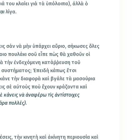
ιά του κλαίει γιὰ τὰ ὑπόλοιπα), ἀλλὰ ὁ
ται
λίγα.
ις σὰν νὰ μὴν ὑπάρχει αὔριο, σήκωσες ὅλες
ποιο πουλάκι σοῦ εἶπε πὼς θὰ χαθοῦν οἱ
ιὰ τὴν ἐνδεχόμενη κατάῤῥευση τοῦ
 συστήματος; Ἐπειδὴ κάπως ἔτσι
 κάνε τὴν διαφορὰ καὶ βγάλε τὰ μασούρια
εις σὲ αὐτοὺς ποὺ ἔχουν κράζοντα καὶ
μὲ κάνεις νὰ ἀναφέρω τὶς ἀντίστοιχες
άρα πολλές)
.
σεις, τὴν κινητὴ καὶ ἀκίνητη περιουσία καὶ