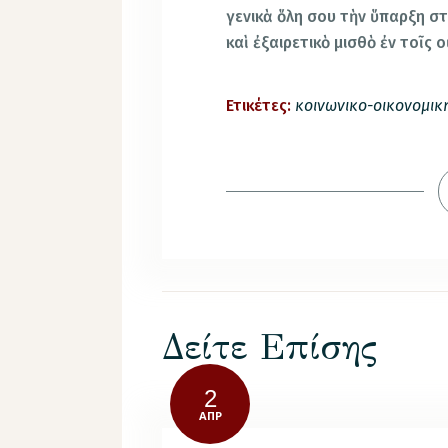
γενικὰ ὅλη σου τὴν ὕπαρξη σ
καὶ ἐξαιρετικὸ μισθὸ ἐν τοῖς 
Ετικέτες:
κοινωνικο-οικονομικ
Δείτε Επίσης
2
ΑΠΡ