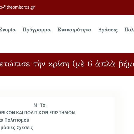
fo@theomitoros.gr
Ενορία
Πρόγραμμα
Επικαιρότητα
Δράσεις
Πολ
ιμετώπισε τὴν κρίση (μὲ 6 ἁπλὰ βήμ
Μ. Tσ.
ΩΝΙΚΩΝ ΚΑΙ ΠΟΛΙΤΙΚΩΝ ΕΠΙΣΤΗΜΩΝ
αι Πολιτισμού
μόσιες Σχέσεις