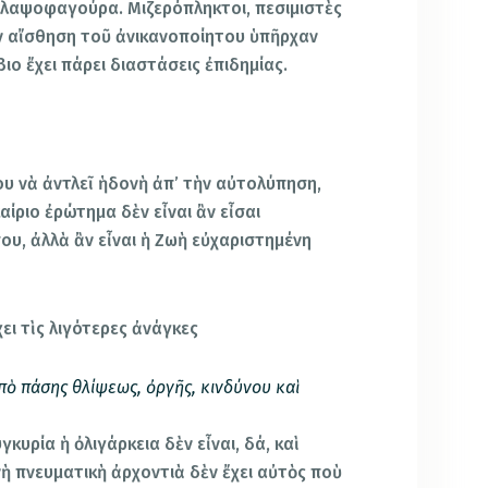
κλαψοφαγούρα. Μιζερόπληκτοι, πεσιμιστὲς
ν αἴσθηση τοῦ ἀνικανοποίητου ὑπῆρχαν
ιο ἔχει πάρει διαστάσεις ἐπιδημίας.
ου νὰ ἀντλεῖ ἡδονὴ ἀπ’ τὴν αὐτολύπηση,
καίριο ἐρώτημα δὲν εἶναι ἂν εἶσαι
ου, ἀλλὰ ἂν εἶναι ἡ Ζωὴ εὐχαριστημένη
ει τὶς λιγότερες ἀνάγκες
πὸ πάσης θλίψεως, ὀργῆς, κινδύνου καὶ
)
κυρία ἡ ὀλιγάρκεια δὲν εἶναι, δά, καὶ
 πνευματικὴ ἀρχοντιὰ δὲν ἔχει αὐτὸς ποὺ