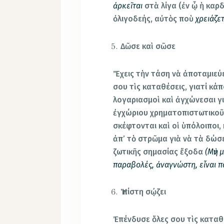
ἀρκεῖται
στὰ λίγα (ἐν ᾧ ἡ καρδ
ὀλιγοδεής, αὐτὸς ποὺ
χρειάζε
Δῶσε καὶ σῶσε
Ἔχεις τὴν τάση νὰ ἀποταμιεύε
σου τὶς καταθέσεις, γιατί κά
λογαριασμοὶ καὶ ἀγχώνεσαι γ
ἐγχώριου χρηματοπιστωτικοῦ
σκέφτονται καὶ οἱ ὑπόλοιποι,
ἀπ’ τὸ στρῶμα γιὰ νὰ τὰ δώσ
ζωτικῆς σημασίας ἔξοδα
(Μὴν 
παραβολές, ἀναγνώστη, εἶναι π
Ἡ πίστη σῴζει
Ἐπένδυσε ὅλες σου τὶς καταθέ