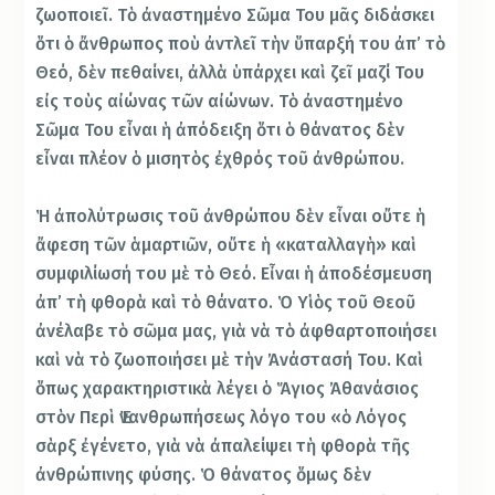
ζωοποιεῖ. Τὸ ἀναστημένο Σῶμα Του μᾶς διδάσκει
ὅτι ὁ ἄνθρωπος ποὺ ἀντλεῖ τὴν ὕπαρξή του ἀπ’ τὸ
Θεό, δὲν πεθαίνει, ἀλλὰ ὑπάρχει καὶ ζεῖ μαζί Του
εἰς τοὺς αἰώνας τῶν αἰώνων. Τὸ ἀναστημένο
Σῶμα Του εἶναι ἡ ἀπόδειξη ὅτι ὁ θάνατος δὲν
εἶναι πλέον ὁ μισητὸς ἐχθρός τοῦ ἀνθρώπου.
Ἡ ἀπολύτρωσις τοῦ ἀνθρώπου δὲν εἶναι οὔτε ἡ
ἄφεση τῶν ἁμαρτιῶν, οὔτε ἡ «καταλλαγὴ» καὶ
συμφιλίωσή του μὲ τὸ Θεό. Εἶναι ἡ ἀποδέσμευση
ἀπ’ τὴ φθορὰ καὶ τὸ θάνατο. Ὁ Υἱὸς τοῦ Θεοῦ
ἀνέλαβε τὸ σῶμα μας, γιὰ νὰ τὸ ἀφθαρτοποιήσει
καὶ νὰ τὸ ζωοποιήσει μὲ τὴν Ἀνάστασή Του. Καὶ
ὅπως χαρακτηριστικὰ λέγει ὁ Ἅγιος Ἀθανάσιος
στὸν Περὶ Ἐνανθρωπήσεως λόγο του «ὁ Λόγος
σὰρξ ἐγένετο, γιὰ νὰ ἀπαλείψει τὴ φθορὰ τῆς
ἀνθρώπινης φύσης. Ὁ θάνατος ὅμως δὲν