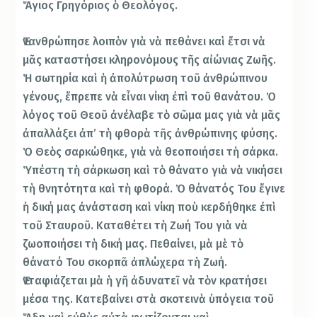
Ἅγιος Γρηγόριος ὁ Θεολόγος.
Ἐνανθρώπησε λοιπὸν γιὰ νὰ πεθάνει καὶ ἔτσι νὰ
μᾶς καταστήσει κληρονόμους τῆς αἰώνιας Ζωῆς.
Ἡ σωτηρία καὶ ἡ ἀπολύτρωση τοῦ ἀνθρώπινου
γένους, ἔπρεπε νὰ εἶναι νίκη ἐπὶ τοῦ θανάτου. Ὁ
λόγος τοῦ Θεοῦ ἀνέλαβε τὸ σῶμα μας γιὰ νὰ μᾶς
ἀπαλλάξει ἀπ’ τὴ φθορὰ τῆς ἀνθρώπινης φύσης.
Ὁ Θεὸς σαρκώθηκε, γιὰ νὰ θεοποιήσει τὴ σάρκα.
Ὑπέστη τὴ σάρκωση καὶ τὸ θάνατο γιὰ νὰ νικήσει
τὴ θνητότητα καὶ τὴ φθορά. Ὁ θάνατός Του ἔγινε
ἡ δική μας ἀνάσταση καὶ νίκη ποὺ κερδήθηκε ἐπὶ
τοῦ Σταυροῦ. Καταθέτει τὴ Ζωή Του γιὰ νὰ
ζωοποιήσει τὴ δική μας. Πεθαίνει, μὰ μὲ τὸ
θάνατό Του σκορπᾶ ἀπλώχερα τὴ Ζωή.
Ἐνταφιάζεται μὰ ἡ γῆ ἀδυνατεῖ νὰ τὸν κρατήσει
μέσα της. Κατεβαίνει στὰ σκοτεινὰ ὑπόγεια τοῦ