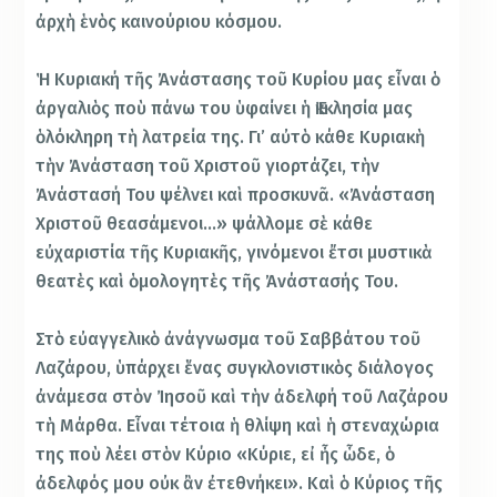
ἀρχὴ ἑνὸς καινούριου κόσμου.
Ἡ Κυριακή τῆς Ἀνάστασης τοῦ Κυρίου μας εἶναι ὁ
ἀργαλιὸς ποὺ πάνω του ὑφαίνει ἡ Ἐκκλησία μας
ὁλόκληρη τὴ λατρεία της. Γι’ αὐτὸ κάθε Κυριακὴ
τὴν Ἀνάσταση τοῦ Χριστοῦ γιορτάζει, τὴν
Ἀνάστασή Του ψέλνει καὶ προσκυνᾶ. «Ἀνάσταση
Χριστοῦ θεασάμενοι…» ψάλλομε σὲ κάθε
εὐχαριστία τῆς Κυριακῆς, γινόμενοι ἔτσι μυστικὰ
θεατὲς καὶ ὁμολογητὲς τῆς Ἀνάστασής Του.
Στὸ εὐαγγελικὸ ἀνάγνωσμα τοῦ Σαββάτου τοῦ
Λαζάρου, ὑπάρχει ἕνας συγκλονιστικὸς διάλογος
ἀνάμεσα στὸν Ἰησοῦ καὶ τὴν ἀδελφή τοῦ Λαζάρου
τὴ Μάρθα. Εἶναι τέτοια ἡ θλίψη καὶ ἡ στεναχώρια
της ποὺ λέει στὸν Κύριο «Κύριε, εἰ ἦς ὧδε, ὁ
ἀδελφός μου οὐκ ἂν ἐτεθνήκει». Καὶ ὁ Κύριος τῆς