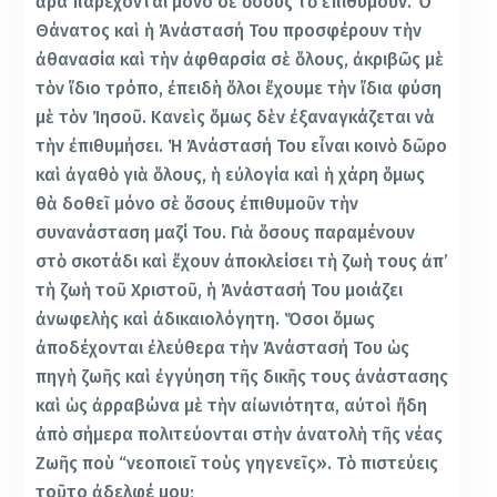
ἄρα παρέχονται μόνο σὲ ὅσους τὸ ἐπιθυμοῦν. Ὁ
Θάνατος καὶ ἡ Ἀνάστασή Του προσφέρουν τὴν
ἀθανασία καὶ τὴν ἀφθαρσία σὲ ὅλους, ἀκριβῶς μὲ
τὸν ἴδιο τρόπο, ἐπειδὴ ὅλοι ἔχουμε τὴν ἴδια φύση
μὲ τὸν Ἰησοῦ. Κανεὶς ὅμως δὲν ἐξαναγκάζεται νὰ
τὴν ἐπιθυμήσει. Ἡ Ἀνάστασή Του εἶναι κοινὸ δῶρο
καὶ ἀγαθὸ γιὰ ὅλους, ἡ εὐλογία καὶ ἡ χάρη ὅμως
θὰ δοθεῖ μόνο σὲ ὅσους ἐπιθυμοῦν τὴν
συνανάσταση μαζί Του. Γιὰ ὅσους παραμένουν
στὸ σκοτάδι καὶ ἔχουν ἀποκλείσει τὴ ζωὴ τους ἀπ’
τὴ ζωὴ τοῦ Χριστοῦ, ἡ Ἀνάστασή Του μοιάζει
ἀνωφελὴς καὶ ἀδικαιολόγητη. Ὅσοι ὅμως
ἀποδέχονται ἐλεύθερα τὴν Ἀνάστασή Του ὡς
πηγὴ ζωῆς καὶ ἐγγύηση τῆς δικῆς τους ἀνάστασης
καὶ ὡς ἀρραβώνα μὲ τὴν αἰωνιότητα, αὐτοὶ ἤδη
ἀπὸ σήμερα πολιτεύονται στὴν ἀνατολὴ τῆς νέας
Ζωῆς ποὺ “νεοποιεῖ τοὺς γηγενεῖς». Τὸ πιστεύεις
τοῦτο ἀδελφέ μου;