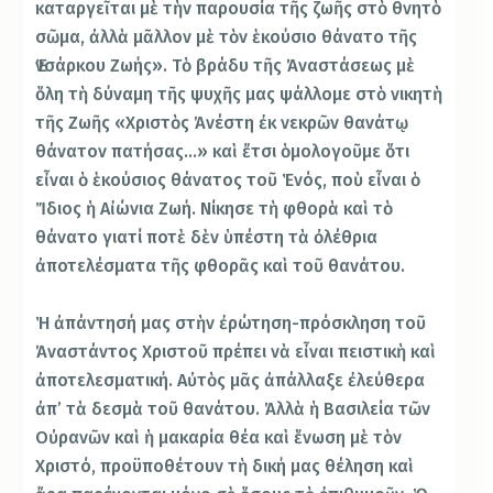
καταργεῖται μὲ τὴν παρουσία τῆς ζωῆς στὸ θνητὸ
σῶμα, ἀλλὰ μᾶλλον μὲ τὸν ἑκούσιο θάνατο τῆς
Ἐνσάρκου Ζωής». Τὸ βράδυ τῆς Ἀναστάσεως μὲ
ὅλη τὴ δύναμη τῆς ψυχῆς μας ψάλλομε στὸ νικητὴ
τῆς Ζωῆς «Χριστὸς Ἀνέστη ἐκ νεκρῶν θανάτῳ
θάνατον πατήσας…» καὶ ἔτσι ὁμολογοῦμε ὅτι
εἶναι ὁ ἑκούσιος θάνατος τοῦ Ἑνός, ποὺ εἶναι ὁ
Ἴδιος ἡ Αἰώνια Ζωή. Νίκησε τὴ φθορὰ καὶ τὸ
θάνατο γιατί ποτὲ δὲν ὑπέστη τὰ ὀλέθρια
ἀποτελέσματα τῆς φθορᾶς καὶ τοῦ θανάτου.
Ἡ ἀπάντησή μας στὴν ἐρώτηση-πρόσκληση τοῦ
Ἀναστάντος Χριστοῦ πρέπει νὰ εἶναι πειστικὴ καὶ
ἀποτελεσματική. Αὐτὸς μᾶς ἀπάλλαξε ἐλεύθερα
ἀπ’ τὰ δεσμὰ τοῦ θανάτου. Ἀλλὰ ἡ Βασιλεία τῶν
Οὐρανῶν καὶ ἡ μακαρία θέα καὶ ἕνωση μὲ τὸν
Χριστό, προϋποθέτουν τὴ δική μας θέληση καὶ