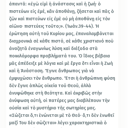
ἀπαντᾶ: «ἐγὼ εἰμὶ ἡ ἀνάστασις καὶ ἡ ζωή· ὁ
πιστεύων εἰς ἐμέ, κἄν ἀποθάνῃ, ζήσεται καὶ πᾶς ὁ
ζῶν καὶ πιστεύων εἰς ἐμὲ οὐ μὴ ἀποθάνῃ εἰς τὸν
αἰῶνα· πιστεύεις τοῦτο;». (Ἰωάν.39-44). Ἡ
ἐρώτηση αὐτὴ τοῦ Κυρίου μας, ἐπαναλαμβάνεται
διαχρονικὰ σὲ κάθε πιστό, σὲ κάθε χριστιανό ποὺ
ἀναζητᾶ ἐναγωνίως λύση καὶ διέξοδο στὰ
ποικιλόμορφα προβλήματά του. Ὁ ἴδιος βέβαια
μᾶς ἀπέδειξε μὲ λόγια καὶ μὲ ἔργα ὅτι εἶναι ἡ Ζωὴ
καὶ ἡ Ἀνάσταση. Ἔγινε ἄνθρωπος γιὰ νὰ
ἐμψυχώσει τὸν ἄνθρωπο. Ἔτσι ἡ ἀνθρώπινη φύση
δὲν ἔγινε ἁπλῶς οἰκεία τοῦ Θεοῦ, ἀλλὰ
ἀνυψώθηκε στὴ θεότητα. Καὶ ἀκριβῶς στὴν
ἀνύψωση αὐτή, οἱ πατέρες μας διαβλέπουν τὴν
οὐσία καὶ τὸ μυστήριο τῆς σωτηρίας μας.
«Σώζεται ὅ,τι ἑνώνεται μὲ τὸ Θεό· ὅ,τι δὲν ἑνωθεῖ
μαζί Του δὲν σώζεται» λέγει χαρακτηριστικὰ ὁ