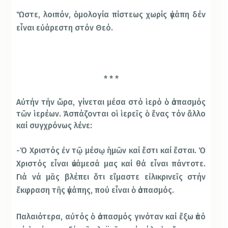
Ὥστε, λοιπόν, ὁμολογία πίστεως χωρίς ἀγάπη δέν
εἶναι εὐάρεστη στόν Θεό.
* * *
Αὐτήν τήν ὥρα, γίνεται μέσα στό ἱερό ὁ ἀσπασμός
τῶν ἱερέων. Ἀσπάζονται οἱ ἱερεῖς ὁ ἕνας τόν ἄλλο
καί συγχρόνως λένε:
-Ὁ Χριστός ἐν τῷ μέσῳ ἡμῶν καί ἔστι καί ἔσται. Ὁ
Χριστός εἶναι ἀνάμεσά μας καί θά εἶναι πάντοτε.
Γιά νά μᾶς βλέπει ὅτι εἴμαστε εἰλικρινεῖς στήν
ἔκφραση τῆς ἀγάπης, πού εἶναι ὁ ἀσπασμός.
Παλαιότερα, αὐτός ὁ ἀσπασμός γινόταν καί ἔξω ἀπό