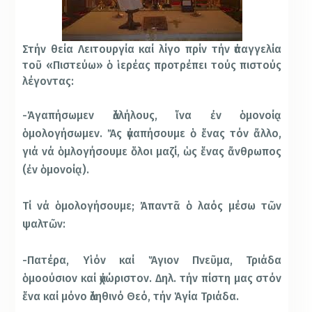
Στήν θεία Λειτουργία καί λίγο πρίν τήν ἀπαγγελία
τοῦ «Πιστεύω» ὁ ἱερέας προτρέπει τούς πιστούς
λέγοντας:
-Ἀγαπήσωμεν ἀλλήλους, ἵνα ἐν ὁμονοίᾳ
ὁμολογήσωμεν. Ἄς ἀγαπήσουμε ὁ ἕνας τόν ἄλλο,
γιά νά ὁμλογήσουμε ὅλοι μαζί, ὡς ἕνας ἄνθρωπος
(ἐν ὁμονοίᾳ).
Τί νά ὁμολογήσουμε; Ἀπαντᾶ ὁ λαός μέσω τῶν
ψαλτῶν:
-Πατέρα, Υἱόν καί Ἅγιον Πνεῦμα, Τριάδα
ὁμοούσιον καί ἀχώριστον. Δηλ. τήν πίστη μας στόν
ἕνα καί μόνο ἀληθινό Θεό, τήν Ἁγία Τριάδα.