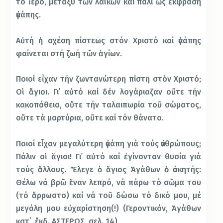
τό ἱερό, μεταξύ τῶν λαϊκῶν καί πάλι ὡς ἔκφραση
ἀγάπης.
Αὐτή ἡ σχέση πίστεως στόν Χριστό καί ἀγάπης
φαίνεται στή ζωή τῶν ἁγίων.
Ποιοί εἶχαν τήν ζωντανώτερη πίστη στόν Χριστό;
Οἱ ἅγιοι. Γι᾿ αὐτό καί δέν λογάριαζαν οὔτε τήν
κακοπάθεια, οὔτε τήν ταλαιπωρία τοῦ σώματος,
οὔτε τά μαρτύρια, οὔτε καί τόν θάνατο.
Ποιοί εἶχαν μεγαλύτερη ἀγάπη γιά τούς ἀνθρώπους;
Πάλιν οἱ ἅγιοι! Γι᾿ αὐτό καί ἐγίνονταν θυσία γιά
τούς ἄλλους. Ἔλεγε ὁ ἅγιος Ἀγάθων ὁ ἀσκητής:
Θέλω νά βρῶ ἕναν λεπρό, νά πάρω τό σῶμα του
(τό ἄρρωστο) καί νά τοῦ δώσω τό δικό μου, μέ
μεγάλη μου εὐχαρίστηση(!) (Γεροντικόν, Ἀγάθων
κστ΄, ἔκδ. ΑΣΤΕΡΟΣ, σελ. 14)