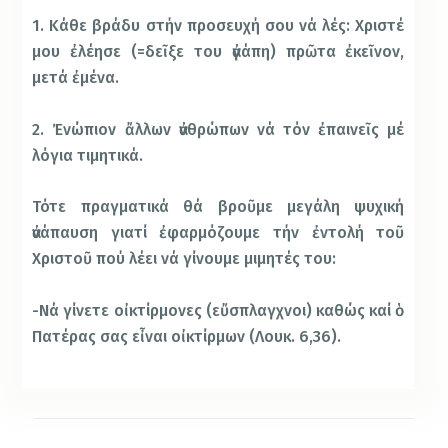
1. Κάθε βράδυ στήν προσευχή σου νά λές: Χριστέ
μου ἐλέησε (=δεῖξε του ἀγάπη) πρῶτα ἐκεῖνον,
μετά ἐμένα.
2. Ἐνώπιον ἄλλων ἀνθρώπων νά τόν ἐπαινεῖς μέ
λόγια τιμητικά.
Τότε πραγματικά θά βροῦμε μεγάλη ψυχική
ἀνάπαυση γιατί ἐφαρμόζουμε τήν ἐντολή τοῦ
Χριστοῦ πού λέει νά γίνουμε μιμητές του:
-Νά γίνετε οἰκτίρμονες (εὔσπλαγχνοι) καθώς καί ὁ
Πατέρας σας εἶναι οἰκτίρμων (Λουκ. 6,36).