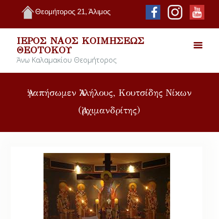
Θεομήτορος 21, Άλιμος
ΙΕΡΌΣ ΝΑΌΣ ΚΟΙΜΉΣΕΩΣ
ΘΕΟΤΌΚΟΥ
Άνω Καλαμακίου Θεομήτορος
Ἀγαπήσωμεν Ἀλλήλους, Κουτσίδης Νίκων
(Ἀρχιμανδρίτης)