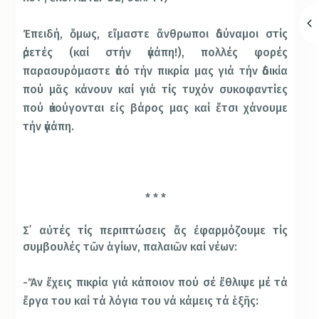
Ἐπειδή, ὅμως, εἴμαστε ἄνθρωποι ἀδύναμοι στίς
ἀρετές (καί στήν ἀγάπη!), πολλές φορές
παρασυρόμαστε ἀπό τήν πικρία μας γιά τήν ἀδικία
πού μᾶς κάνουν καί γιά τίς τυχόν συκοφαντίες
πού ἀκούγονται εἰς βάρος μας καί ἔτσι χάνουμε
τήν ἀγάπη.
* * *
Σ᾿ αὐτές τίς περιπτώσεις ἄς ἐφαρμόζουμε τίς
συμβουλές τῶν ἁγίων, παλαιῶν καί νέων:
-Ἄν ἔχεις πικρία γιά κάποιον πού σέ ἔθλιψε μέ τά
ἔργα του καί τά λόγια του νά κάμεις τά ἑξῆς: