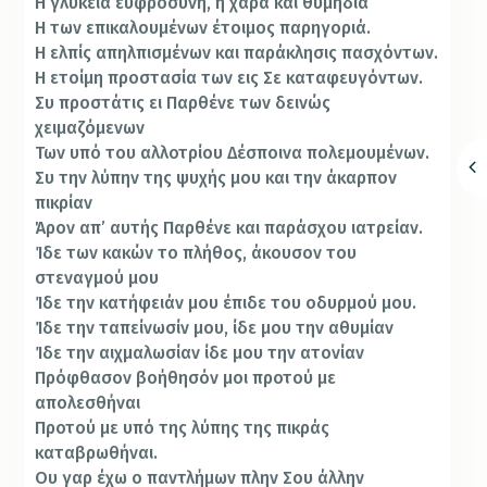
Η γλυκεία ευφροσύνη, η χαρά και θυμηδία
Η των επικαλουμένων έτοιμος παρηγοριά.
Η ελπίς απηλπισμένων και παράκλησις πασχόντων.
Η ετοίμη προστασία των εις Σε καταφευγόντων.
Συ προστάτις ει Παρθένε των δεινώς
χειμαζόμενων
Των υπό του αλλοτρίου Δέσποινα πολεμουμένων.
Συ την λύπην της ψυχής μου και την άκαρπον
πικρίαν
Άρον απ’ αυτής Παρθένε και παράσχου ιατρείαν.
Ίδε των κακών το πλήθος, άκουσον του
στεναγμού μου
Ίδε την κατήφειάν μου έπιδε του οδυρμού μου.
Ίδε την ταπείνωσίν μου, ίδε μου την αθυμίαν
Ίδε την αιχμαλωσίαν ίδε μου την ατονίαν
Πρόφθασον βοήθησόν μοι προτού με
απολεσθήναι
Προτού με υπό της λύπης της πικράς
καταβρωθήναι.
Ου γαρ έχω ο παντλήμων πλην Σου άλλην