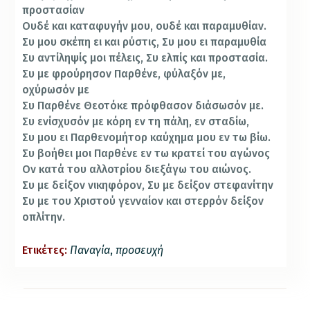
προστασίαν
Ουδέ και καταφυγήν μου, ουδέ και παραμυθίαν.
Συ μου σκέπη ει και ρύστις, Συ μου ει παραμυθία
Συ αντίληψίς μοι πέλεις, Συ ελπίς και προστασία.
Συ με φρούρησον Παρθένε, φύλαξόν με,
οχύρωσόν με
Συ Παρθένε Θεοτόκε πρόφθασον διάσωσόν με.
Συ ενίσχυσόν με κόρη εν τη πάλη, εν σταδίω,
Συ μου ει Παρθενομήτορ καύχημα μου εν τω βίω.
Συ βοήθει μοι Παρθένε εν τω κρατεί του αγώνος
Ον κατά του αλλοτρίου διεξάγω του αιώνος.
Συ με δείξον νικηφόρον, Συ με δείξον στεφανίτην
Συ με του Χριστού γενναίον και στερρόν δείξον
οπλίτην.
Ετικέτες:
Παναγία
,
προσευχή