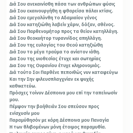
Διά Σου ανεκαινίσθη πάσα των ανθρώπων φύσις
Διά Σου εκαινουργήθη η φθαρείσα πάλαι κτίσις.
Διά Σου εμεγαλύνθη το Αδαμιαίον γένος
Διά Σου κατηξιώθη λαβείν χάριν, δόξαν, σθένος.
Διά Σου Παρθενομήτορ προς τα θείον κατηλλάγη.
Διά Σου θεοκυήτορ τυραννίδος απηλλάγη.
Διά Σου της ευλογίας του Θεού κατηξιώθη
Διά Σου το μέγα τραύμα το ανίατον ιάθη.
Δια Σου της υιοθεσίας έτυχε και σωτηρίας
Δια Σου της Ουρανίου έτυχε κληρονομιάς.
Διά τούτο Σοι Παρθένε πεποιθώς νυν καταφεύγω
Και την Σην φιλευσπλαγχνίαν εκ ψυχής
καθικετεύω.
Πρόσχες τοίνυν Δέσποινα μου επί την ταπείνωσίν
μου.
Πέμψον την βοήθειάν Σου σπεύσον προς
ενίσχυσίν μου
Παραμύθησόν με κόρη Δέσποινα μου Παναγία
Η των θλιβομένων μόνη έτοιμος παραμυθία.