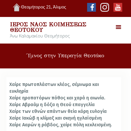
Θεομήτορος 21, Άλιμος
ΙΕΡΌΣ ΝΑΌΣ ΚΟΙΜΉΣΕΩΣ
ΘΕΟΤΌΚΟΥ
Άνω Καλαμακίου Θεομήτορος
Ύμνος στην Υπεραγία Θεοτόκο
Χαίρε πρωτοπλάστων κλέος, σέμνωμα και
ευκληρία
Χαίρε ηροπατόρων πόθος και χαρά η αιωνία.
Χαίρε Αβραάμ η δόξα η Θεού επαγγελία
Χαίρε των εθνών απάντων θεία κόρη ευλογία
Χαίρε Ιακώβ η κλίμαξ και σκηνή ηγλαϊσμένη
Χαίρε Ααρών η ράβδος, χαίρε πόλη κεκλεισμένη.