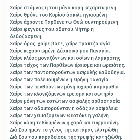
Χαίρε στάμνος η του μάνα κόρη κεχαριτωμένη
Χαίρε θρόνε του Κυρίου άσπιλε ηγιασμένη
Χαίρε άχραντε Παρθένε τω Θεώ συντηρούμενη
Χαίρε φέγγους του αδύτου Μήτηρ η
δεδοξασμένη.
Χαίρε όρος, χαίρε βάτε, χαίρε τράπεζα αγία
Χαίρε κεχαριτωμένη Δέσποινα μου Παναγία.
Χαίρε κλέος μοναζόντων και οσίων η λαμπρότης
Χαίρε τείχος των Παρθένων έρεισμα και ωραιότης.
Χαίρε των ποντοπορούντων ασφαλής καθοδηγία.
Χαίρε των πολεμουμένων η ειρήνη Παναγία.
Χαίρε των πενθούντων μόνη ισχυρά παραμυθία
Χαίρε των κλονιζόμενων έρεισμα και σωτηρία
Χαίρε μόνη των εστώτων ασφαλής ορθοστασία
Χαίρε των οδοιπορούνταν η οδός εν ασφάλεια
Χαίρε των χειμαζόμενων Θεοτόκε η γαλήνη
Χαίρε κόρη τεθλιμμένων η χαρά και ευφροσύνη.
Διά Σου ημών το γένος της κατάρας ελυτρώθη
Διά Σου του παραδείσου της τρυφής κατηξιώθη.