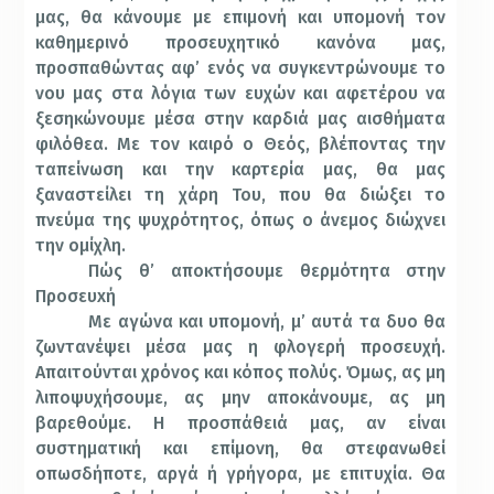
μας, θα κάνουμε με επιμονή και υπομονή τον
καθημερινό προσευχητικό κανόνα μας,
προσπαθώντας αφ’ ενός να συγκεντρώνουμε το
νου μας στα λόγια των ευχών και αφετέρου να
ξεσηκώνουμε μέσα στην καρδιά μας αισθήματα
φιλόθεα. Με τον καιρό ο Θεός, βλέποντας την
ταπείνωση και την καρτερία μας, θα μας
ξαναστείλει τη χάρη Του, που θα διώξει το
πνεύμα της ψυχρότητος, όπως ο άνεμος διώχνει
την ομίχλη.
Πώς θ’ αποκτήσουμε θερμότητα στην
Προσευxή
Με αγώνα και υπομονή, μ’ αυτά τα δυο θα
ζωντανέψει μέσα μας η φλογερή προσευχή.
Απαιτούνται χρόνος και κόπος πολύς. Όμως, ας μη
λιποψυχήσουμε, ας μην αποκάνουμε, ας μη
βαρεθούμε. Η προσπάθειά μας, αν είναι
συστηματική και επίμονη, θα στεφανωθεί
οπωσδήποτε, αργά ή γρήγορα, με επιτυχία. Θα