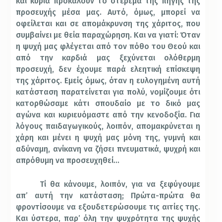
και κύρια προκαλούν το στέρεμα της πηγής της
προσευχής μέσα μας. Αυτό, όμως, μπορεί να
oφείλεται και σε απομάκρυνση της χάριτος, που
συμβαίνει με θεία παραχώρηση. Και να γιατί:
Όταν
η ψυχή μας φλέγεται από τον πόθο του Θεού και
από την καρδιά μας ξεχύνεται ολόθερμη
προσευχή, δεν έχουμε παρά ελεητική επίσκεψη
της χάριτος. Εμείς όμως, όταν η ευλογημένη αυτή
κατάσταση παρατείνεται για πολύ, νομίζουμε ότι
κατορθώσαμε κάτι σπουδαίο με το δικό μας
αγώνα και κυριευόμαστε από την κενοδοξία. Για
λόγους παιδαγωγικούς, λοιπόν, απομακρύνεται η
χάρη και μένει η ψυχή μας μόνη της, γυμνή και
αδύναμη, ανίκανη να ζήσει πνευματικά, ψυχρή και
απρόθυμη να προσευχηθεί…
Τί θα κάνουμε, λοιπόν, για να ξεφύγουμε
απ’ αυτή την κατάσταση; Πρώτα-πρώτα θα
φροντίσουμε να εξουδετερώσουμε τις αιτίες της.
Και ύστερα, παρ’ όλη την ψυχρότητα της ψυχής