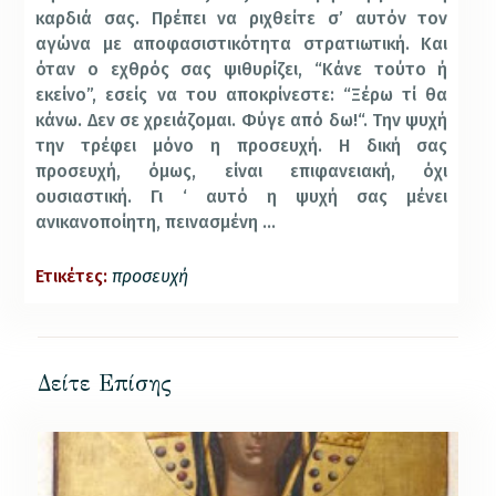
καρδιά σας. Πρέπει να ριχθείτε σ’ αυτόν τον
αγώνα με αποφασιστικότητα στρατιωτική. Και
όταν ο εχθρός σας ψιθυρίζει, “Κάνε τούτο ή
εκείνο”, εσείς να του αποκρίνεστε: “Ξέρω τί θα
κάνω. Δεν σε χρειάζομαι. Φύγε από δω!“. Την ψυχή
την τρέφει μόνο η προσευχή. Η δική σας
προσευχή, όμως, είναι επιφανειακή, όχι
ουσιαστική. Γι ‘ αυτό η ψυχή σας μένει
ανικανοποίητη, πεινασμένη …
Ετικέτες:
προσευχή
Δείτε Επίσης