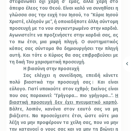
στεφανωθεί όχι χάρη σ’ εμάς, αλλά χάρη στο
άπειρο έλεος του Θεού. Είναι καλό να συνηθίσει η
γλώσσα σας την ευχή του Ιησού, το “Κύριε Ιησού
Χριστέ, ελέησόν με”, ή οποιαδήποτε άλλη σύντομη
προσευχή με το νου συγκεντρωμένο στην καρδιά.
Αγωνιστείτε να προξενήσετε στην καρδιά σας, ας
το πω έτσι, μια μικρή πληγή. Ο συστηματικός
κόπος σας σύντομα θα δημιουργήσει την πληγή
αυτή. Και τότε ο Κύριος θα σας επιβραβεύσει με
τη δική Του χαρισματική προσευχή.
Η βιασύνη στην προσευχή
Σας ελέγχει η συνείδηση, επειδή κάνετε
πολύ βιαστικά την προσευχή σας
।
Και είναι
εύλογο. Γιατί υπακούτε στον εχθρό; Εκείνος είναι
που σας παρακινεί: “Γρήγορα… πιο γρήγορα…”.
Η
βιαστική προσευχή δεν έχει πνευματικό καρπό
.
Βάλτε, λοιπόν, κανόνα στον εαυτό σας να μη
βιάζεστε. Να προσεύχεστε έτσι, ώστε ούτε μια
λέξη να μην προφέρουν τα χείλη σας, που να μην
την κατανοεί ο νους σας και να μην τη βιώνει η