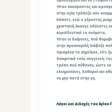
προσευχηθεί και να ετοιμαστε
Ήταν ακούραστος και ιεροπρε
στην αγία τράπεζα σαν αναμ
Κάποτε, ενώ ο γέροντας μνημ
χριστιανή άκουγε αδύνατες 
κοροϊδευτικά τα ονόματα.
Ήταν οι δαίμονες, πού θορυβ
στην προσκομιδή διάβαζε πο
Ορισμένα τα σημείωνε, είτε ζ
διακριτικά τούς συγγενείς το
τρόπο πού πέθαναν, ώστε να 
ελεημοσύνες. Καθαροί και αθ
να μην πατά στην γη.
*
Λόγοι και Διδαχές του Αγίου