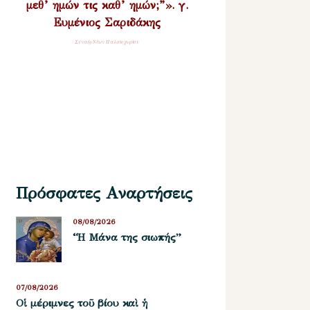
μεθ’ ημών τις καθ’ ημών;”». γ.
Ευμένιος Σαριδάκης
Σύναξη Νέων Παλαιοχωρίου
Πρόσφατες Αναρτήσεις
08/08/2026
“Η Μάνα της σιωπής”
07/08/2026
Οἱ μέριμνες τοῦ βίου καὶ ἡ