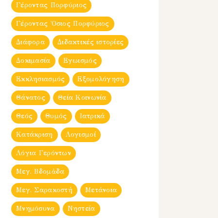
Γέροντας Πορφύριος
Γέροντας Ὀσιος Πορφύριος
Διάφορα
Διδακτικές ιστορίες
Δοκιμασία
Εγωισμός
Εκκλησιασμός
Εξομολόγηση
Θάνατος
Θεία Κοινωνία
Θεός
Θυμός
Ιατρικά
Κατάκριση
Λογισμοί
Λόγια Γερόντων
Μεγ. Βδομἀδα
Μεγ. Σαρακοστή
Μετάνοια
Μνημόσυνα
Νηστεία