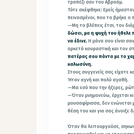
τραπέζι σαν του Αβραάμ.
Τότε σκέφθηκε: Εμείς ήμαστα
πεινασμένοι, που το βρήκε ο 
—Μη το βλέπεις έτσι, τον δι
δώσει, μα η ψυχή του ήθελε π
να έδινε.
Η μάνα σου είναι σα
αρκετά κουραστική και τον 
πατέρας σου πάντα με το χα
καλωσύνη.
Στους συγγενείς σας είχατε κ
Ήταν αγνή και πολύ αγαθή.
—Μα εσύ που την ήξερες, ρώ
—Όταν μνημονεύω, έρχεται κι 
μουσαφίρισσα, δεν ενώνεται 
θέση του και για σας άνοιξε
Όταν θα λειτουργούσε, σηκω