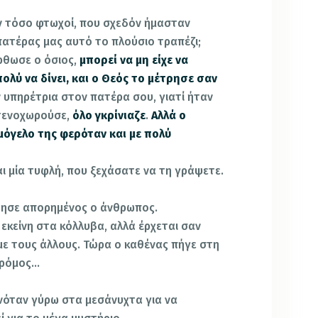
ν τόσο φτωχοί, που σχεδόν ήμασταν
πατέρας μας αυτό το πλούσιο τραπέζι;
όρθωσε ο όσιος,
μπορεί να μη είχε να
ολύ να δίνει, και ο Θεός το μέτρησε σαν
ν υπηρέτρια στον πατέρα σου, γιατί ήταν
στενοχωρούσε,
όλο γκρίνιαζε
.
Αλλά ο
μόγελο της φερόταν και με πολύ
αι μία τυφλή, που ξεχάσατε να τη γράψετε.
τησε απορημένος ο άνθρωπος.
εκείνη στα κόλλυβα, αλλά έρχεται σαν
με τους άλλους. Τώρα ο καθένας πήγε στη
 δρόμος…
νόταν γύρω στα μεσάνυχτα για να