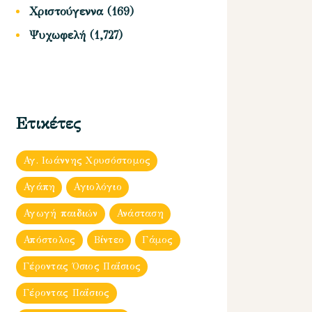
Χριστούγεννα
(169)
Ψυχωφελή
(1,727)
Ετικέτες
Αγ. Ιωάννης Χρυσόστομος
Αγάπη
Αγιολόγιο
Αγωγή παιδιών
Ανάσταση
Απόστολος
Βίντεο
Γάμος
Γέροντας Όσιος Παΐσιος
Γέροντας Παΐσιος