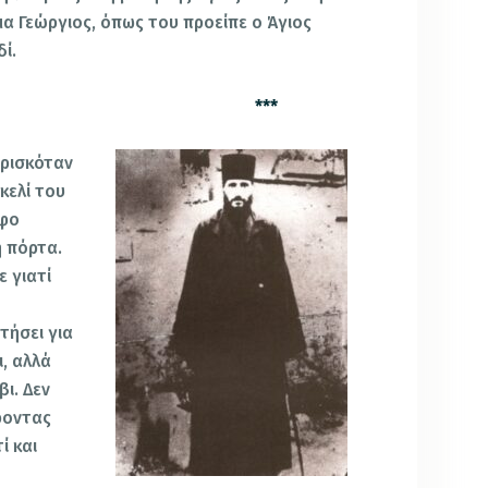
α Γεώργιος, όπως του προείπε ο Άγιος
δί.
**
βρισκόταν
κελί του
ρφο
η πόρτα.
ε γιατί
τήσει για
ι, αλλά
βι. Δεν
ροντας
ί και