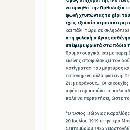
Όμως oι εχθροί της πίστεως
να αρνηθεί την Ορθοδοξία τ
φωνή χτυπώντας το χέρι του
έχεις εξουσία περισσότερη 
και πάλι, τώρα σε σκληρότερε
στη φυλακή ο Άγιος ασθένησε
υπέφερε φρικτά στα πόδια 
θαυματουργικά, και με παρέμ
εκείνης αποφυλακίζει τον δού
«στίγματα» του μάρτυ­ρος κα
ταπονημένη αλλά φωτεινή. Πε
Ζει με εράνους… Οι κακουχίες
αφήσει ημιπαράλυτο, πολύ α
πολύ να περπατήσει, ώστε τον
*Ο Όσιος Γεώργιος Καρσλίδης
20 Ιουλίου 1919 στην Ιερά Μο
Σεπτεμβρίου 1925 χειροτονήθη