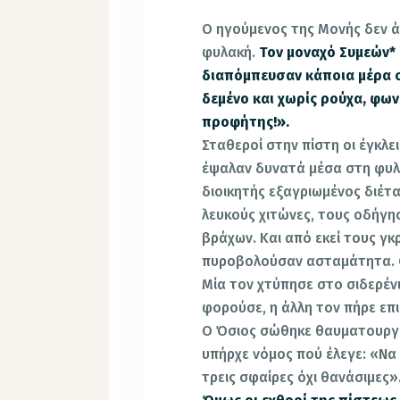
Ο ηγούμενος της Μονής δεν ά
φυλακή.
Τον μοναχό Συμεών*
διαπόμπευσαν κάποια μέρα 
δεμένο και χωρίς ρούχα, φων
προφήτης!».
Σταθεροί στην πίστη οι έγκλε
έψαλαν δυνατά μέσα στη φυλα
διοικητής εξαγριωμένος διέτ
λευκούς χιτώνες, τους οδήγ
βράχων. Και από εκεί τους γ
πυροβολούσαν ασταμάτητα. Ο
Μία τον χτύπησε στο σιδερέν
φορούσε, η άλλη τον πήρε επι
Ο Όσιος σώθηκε θαυματουργικά
υπήρχε νόμος πού έλεγε: «Να
τρεις σφαίρες όχι θανάσιμες»