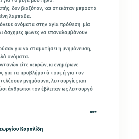
ί για το μέγα μυστήριο.
πής, δεν βιαζόταν, και στεκόταν μπροστά
μένη λαμπάδα.
όνευε ονόματα στην αγία πρόθεση, μία
και άσχημες φωνές να επαναλαμβάνουν
ούσαν για να σταματήσει η μνημόνευση,
λλά ονόματα.
ωντανών είτε νεκρών, κι ενημέρωνε
υς για τα προβλήματά τους ή για τον
τελέσουν μνημόσυνα, λειτουργίες και
ώοι άνθρωποι τον έβλεπαν ως λειτουργό
**
 Γεωργίου Καρσλίδη