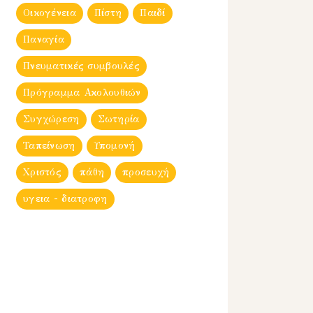
Οικογένεια
Πίστη
Παιδί
Παναγία
Πνευματικές συμβουλές
Πρόγραμμα Ακολουθιών
Συγχώρεση
Σωτηρία
Ταπείνωση
Υπομονή
Χριστός
πάθη
προσευχή
υγεια - διατροφη