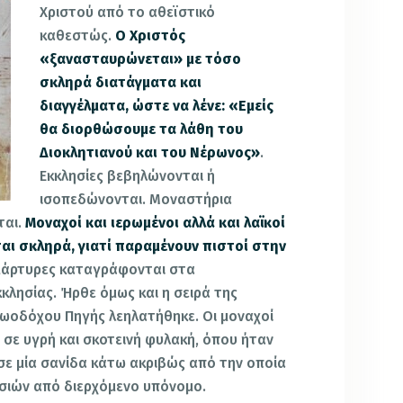
Χριστού από το αθεϊστικό
καθεστώς.
Ο Χριστός
«ξανασταυρώνεται» με τόσο
σκληρά διατάγματα και
διαγγέλματα, ώστε να λένε:
«Εμείς
θα διορθώσουμε τα λάθη του
Διοκλητιανού και του Νέρωνος»
.
Εκκλησίες βεβηλώνονται ή
ισοπεδώνονται. Μοναστήρια
ται.
Μοναχοί και ιερωμένοι αλλά και λαϊκοί
αι σκληρά, γιατί παραμένουν πιστοί στην
μάρτυρες καταγράφονται στα
κλησίας. Ήρθε όμως και η σειρά της
Ζωοδόχου Πηγής λεηλατήθηκε. Οι μοναχοί
 σε υγρή και σκοτεινή φυλακή, όπου ήταν
ε μία σανίδα κάτω ακριβώς από την οποία
σιών από διερχόμενο υπόνομο.