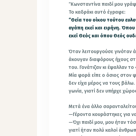
“Κωνσταντίνα παιδί μου γράψ
Το καδράκι αυτό έγραφε:
“Θεία του οίκου τούτου ευλο
αγάπη εκεί και ειρήνη. Όπου 
εκεί Θεός και όπου Θεός ουδ
Όταν λειτουργούσε γινόταν ά
άκουγαν διαφόρους ήχους στ
του. Γονάτιζαν κι έψαλλαν το
Μία φορά είπε ο όσιος στον ψ
δεν είχα μέρος να τους βάλω.
γωνία, γιατί δεν υπήρχε χώρ
Μετά ένα άλλο σαρανταλείτο
—Γέροντα κουράστηκες για να
—Όχι παιδί μου, μου ήταν τόσ
γιατί ήταν πολύ καλοί άνθρωπ