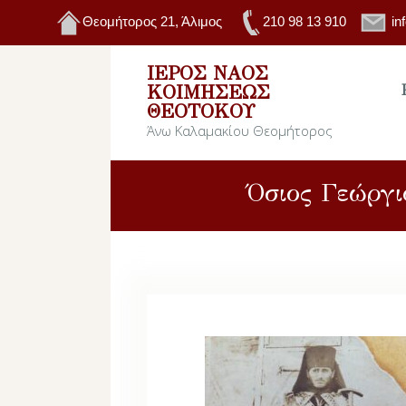
Θεομήτορος 21, Άλιμος
210 98 13 910
in
ΙΕΡΌΣ ΝΑΌΣ
ΚΟΙΜΉΣΕΩΣ
ΘΕΟΤΌΚΟΥ
Άνω Καλαμακίου Θεομήτορος
Όσιος Γεώργι