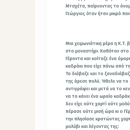
Μτσχέτα, παίρνοντας το όνομ
Γεώργιος όταν ήταν μικρό παι
*
Μια χειμωνιάτικη μέρα η Κ.Τ. 
στο μοναστήρι. Καθόταν στο 
Γέροντα και κοίταζε ένα όμο
καδράκι που είχε πάνω από τ
Το διάβαζε και το ξαναδιάβαζ
της άρεσε πολύ. Ήθελε να το
αντιγράψει και μετά να το κεν
να το κάνει ένα ωραίο καδράκ
δεν είχε ούτε χαρτί ούτε μολύ
πέρασε ούτε μισή ώρα κι ο Γέ
την πλησίασε κρατώντας χαρτ
μολύβι και λέγοντας της: