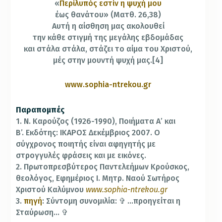
«
Περίλυπός εστίν η ψυχή μου
έως θανάτου» (Ματθ. 26,38)
Αυτή η αίσθηση μας ακολουθεί
την κάθε στιγμή της μεγάλης εβδομάδας
και στάλα στάλα, στάζει το αίμα του Χριστού,
μές στην μουντή ψυχή μας.[4]
www.sophia-ntrekou.gr
Παραπομπές
1. Ν. Καρούζος (1926-1990), Ποιήματα Α’ και
Β’. Εκδότης: ΙΚΑΡΟΣ Δεκέμβριος 2007. Ο
σύγχρονος ποιητής είναι αφηγητής με
στρογγυλές φράσεις και με εικόνες.
2. Πρωτοπρεσβύτερος Παντελεήμων Κρούσκος,
θεολόγος, Εφημέριος Ι. Μητρ. Ναού Σωτήρος
Χριστού Καλύμνου
www.sophia-ntrekou.gr
3.
πηγή
: Σύντομη συνομιλία: ✞ …προηγείται η
Σταύρωση… ✞