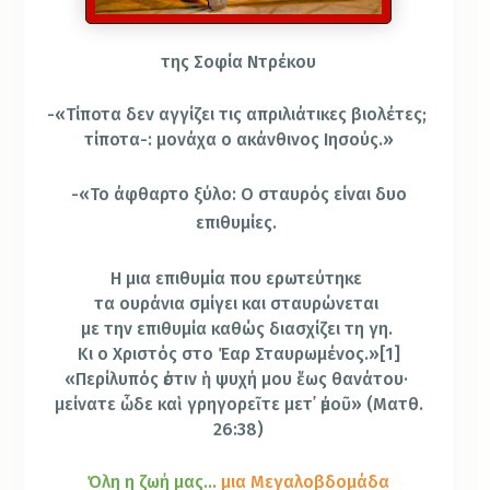
της Σοφία Ντρέκου
-«Τίποτα δεν αγγίζει τις απριλιάτικες βιολέτες;
τίποτα-: μονάχα ο ακάνθινος Ιησούς.»
-«Το άφθαρτο ξύλο: Ο σταυρός είναι δυο
επιθυμίες.
Η μια επιθυμία που ερωτεύτηκε
τα ουράνια σμίγει και σταυρώνεται
με την επιθυμία καθώς διασχίζει τη γη.
Κι ο Χριστός στο Έαρ Σταυρωμένος.»[1]
«Περίλυπός ἐστιν ἡ ψυχή μου ἕως θανάτου·
μείνατε ὧδε καὶ γρηγορεῖτε μετ᾿ ἐμοῦ» (Ματθ.
26:38)
Όλη η ζωή μας…
μια Μεγαλοβδομάδα