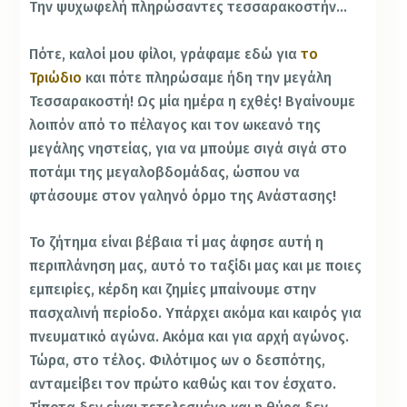
Την ψυχωφελή πληρώσαντες τεσσαρακοστήν…
Πότε, καλοί μου φίλοι, γράφαμε εδώ για
το
Τριώδιο
και πότε πληρώσαμε ήδη την μεγάλη
Τεσσαρακοστή! Ως μία ημέρα η εχθές! Βγαίνουμε
λοιπόν από το πέλαγος και τον ωκεανό της
μεγάλης νηστείας, για να μπούμε σιγά σιγά στο
ποτάμι της μεγαλοβδομάδας, ώσπου να
φτάσουμε στον γαληνό όρμο της Ανάστασης!
Το ζήτημα είναι βέβαια τί μας άφησε αυτή η
περιπλάνηση μας, αυτό το ταξίδι μας και με ποιες
εμπειρίες, κέρδη και ζημίες μπαίνουμε στην
πασχαλινή περίοδο. Υπάρχει ακόμα και καιρός για
πνευματικό αγώνα. Ακόμα και για αρχή αγώνος.
Τώρα, στο τέλος. Φιλότιμος ων ο δεσπότης,
ανταμείβει τον πρώτο καθώς και τον έσχατο.