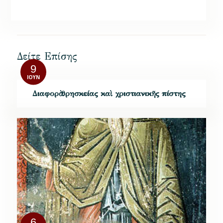
Δείτε Επίσης
9
ΙΟΎΝ
Διαφορὰ θρησκείας καὶ χριστιανικῆς πίστης
6