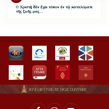
Ο Χριστὸς δὲν ἔχει τόπον ἐν τῷ καταλύματι
τῆς ζωῆς μας…