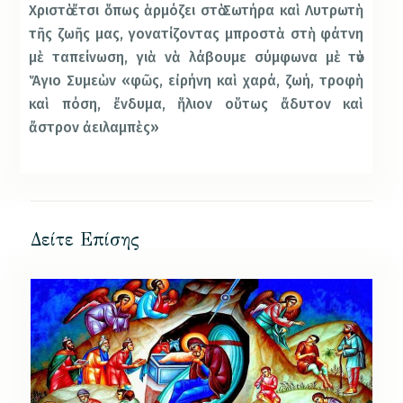
Χριστὸ ἔτσι ὅπως ἁρµόζει στὸ Σωτήρα καὶ Λυτρωτὴ
τῆς ζωῆς µας, γονατίζοντας µπροστὰ στὴ φάτνη
µὲ ταπείνωση, γιὰ νὰ λάβουµε σύµφωνα µὲ τὸν
Ἅγιο Συµεὼν «φῶς, εἰρήνη καὶ χαρά, ζωή, τροφὴ
καὶ πόση, ἔνδυµα, ἥλιον οὕτως ἄδυτον καὶ
ἄστρον ἀειλαµπὲς»
Δείτε Επίσης