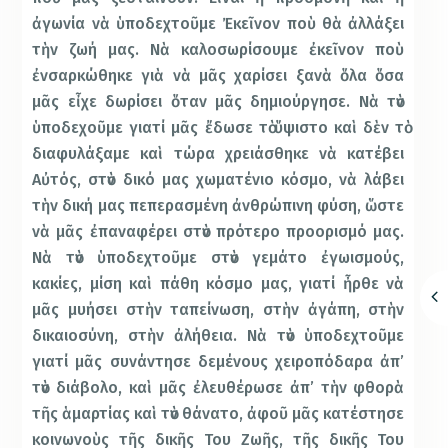
ἀγωνία νὰ ὑποδεχτοῦµε Ἐκεῖνον ποὺ θὰ ἀλλάξει
τὴν ζωή µας. Νὰ καλοσωρίσουµε ἐκεῖνον ποὺ
ἐνσαρκώθηκε γιὰ νὰ µᾶς χαρίσει ξανὰ ὅλα ὅσα
µᾶς εἶχε δωρίσει ὅταν µᾶς δηµιούργησε. Νὰ τὸν
ὑποδεχοῦµε γιατί µᾶς ἔδωσε τὸ ὕψιστο καὶ δὲν τὸ
διαφυλάξαµε καὶ τώρα χρειάσθηκε νὰ κατέβει
Αὐτός, στὸν δικό µας χωµατένιο κόσµο, νὰ λάβει
τὴν δική µας πεπερασµένη ἀνθρώπινη φύση, ὥστε
νὰ µᾶς ἐπαναφέρει στὸν πρότερο προορισµό µας.
Νὰ τὸν ὑποδεχτοῦµε στὸν γεµάτο ἐγωισµούς,
κακίες, µίση καὶ πάθη κόσµο µας, γιατί ἦρθε νὰ
µᾶς µυήσει στὴν ταπείνωση, στὴν ἀγάπη, στὴν
δικαιοσύνη, στὴν ἀλήθεια. Νὰ τὸν ὑποδεχτοῦµε
γιατί µᾶς συνάντησε δεµένους χειροπόδαρα ἀπ’
τὸν διάβολο, καὶ µᾶς ἐλευθέρωσε ἀπ’ τὴν φθορὰ
τῆς ἁµαρτίας καὶ τὸν θάνατο, ἀφοῦ µᾶς κατέστησε
κοινωνοὺς τῆς δικῆς Του Ζωῆς, τῆς δικῆς Του