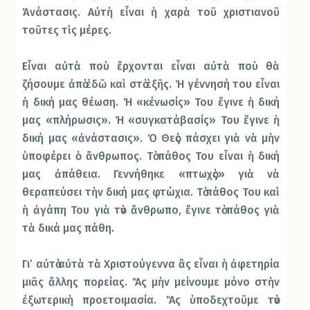
Ἀνάστασις. Αὐτὴ εἶναι ἡ χαρὰ τοῦ χριστιανοῦ
τοῦτες τὶς µέρες.
Εἶναι αὐτὰ ποὺ ἔρχονται εἶναι αὐτὰ ποὺ θὰ
ζήσουµε ἀπὸ ἐδῶ καὶ στὸ ἑξῆς. Ἡ γέννησή του εἶναι
ἡ δική µας θέωση. Ἡ «κένωσίς» Του ἔγινε ἡ δική
µας «πλήρωσις». Ἡ «συγκατάβασίς» Του ἔγινε ἡ
δική µας «ἀνάστασις». Ὁ Θεὸς πάσχει γιὰ νὰ µὴν
ὑποφέρει ὁ ἄνθρωπος. Τὸ πάθος Του εἶναι ἡ δική
µας ἀπάθεια. Γεννήθηκε «πτωχὸς» γιὰ νὰ
θεραπεύσει τὴν δική µας φτώχια. Τὸ πάθος Του καὶ
ἡ ἀγάπη Του γιὰ τὸν ἄνθρωπο, ἔγινε τὸ πάθος γιὰ
τὰ δικά µας πάθη.
Γι’ αὐτὸ αὐτὰ τὰ Χριστούγεννα ἂς εἶναι ἡ ἀφετηρία
µιᾶς ἄλλης πορείας. Ἂς µὴν µείνουµε µόνο στὴν
ἐξωτερικὴ προετοιµασία. Ἂς ὑποδεχτοῦµε τὸν