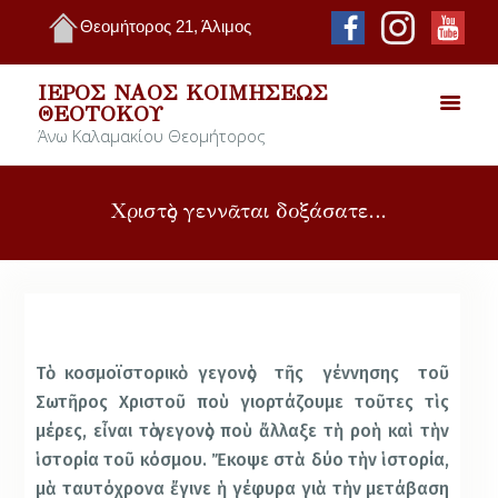
Θεομήτορος 21, Άλιμος
ΙΕΡΌΣ ΝΑΌΣ ΚΟΙΜΉΣΕΩΣ
ΘΕΟΤΌΚΟΥ
Άνω Καλαμακίου Θεομήτορος
Χριστὸς γεννᾶται δοξάσατε…
Τὸ κοσµοϊστορικὸ γεγονὸς τῆς γέννησης τοῦ
Σωτῆρος Χριστοῦ ποὺ γιορτάζουµε τοῦτες τὶς
µέρες, εἶναι τὸ γεγονὸς ποὺ ἄλλαξε τὴ ροὴ καὶ τὴν
ἱστορία τοῦ κόσµου. Ἔκοψε στὰ δύο τὴν ἱστορία,
µὰ ταυτόχρονα ἔγινε ἡ γέφυρα γιὰ τὴν µετάβαση