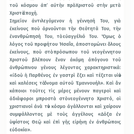
τοῦ κόσµου ἀπ’ αὐτὴν πρὸ Χριστοῦ στὴν µετὰ
Χριστὸ ἐποχή.
Σηµεῖον ἀντιλεγόµενον ἡ γέννησή Του, γιὰ
ἐκείνους ποὺ ἀρνοῦνται τὴν Θεότητά Του, τὴν
ἐνανθρώπησή Του, τὸ εὐαγγέλιό Του. Ὅµως ὁ
λόγος τοῦ προφήτου Ἠσαΐα, ἀποστοµώνει ὅλους
ἐκείνους, ποὺ στὸ πρόσωπου τοῦ νεογέννητου
Χριστοῦ βλέπουν ἕναν ἀκόµη ἀπόγονο τοῦ
ἀνθρώπινου γένους λέγοντας χαρακτηριστικά:
«ἰδοὺ ἡ Παρθένος ἐν γαστρὶ ἕξει καὶ τέξεται υἱὸν
καὶ καλέσεις τὸ ὄνοµα αὐτοῦ Ἐµαννουήλ». Καὶ ἂν
κάποιοι τοῦτες τὶς µέρες µένουν παγεροὶ καὶ
ἀδιάφοροι µπροστὰ στὸ νεογέννητο Χριστό, οἱ
χριστιανοί ἀνὰ τὸν κόσµο ἀγάλλονται καὶ χαίρουν
συµψάλλοντας µὲ τοὺς ἀγγέλους «Δόξα ἐν
ὑψίστοις Θεῷ καὶ ἐπὶ γῆς εἰρήνη ἐν ἀνθρώποις
εὐδοκία».