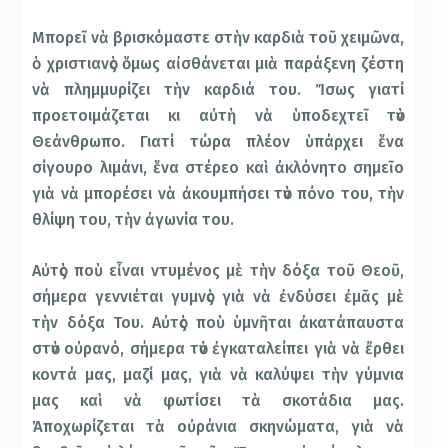
Μπορεῖ νὰ βρισκόµαστε στὴν καρδιὰ τοῦ χειµῶνα,
ὁ χριστιανὸς ὅµως αἰσθάνεται µιὰ παράξενη ζέστη
νὰ πληµµυρίζει τὴν καρδιά του. Ἴσως γιατί
προετοιµάζεται κι αὐτὴ νὰ ὑποδεχτεῖ τὸν
Θεάνθρωπο. Γιατί τώρα πλέον ὑπάρχει ἕνα
σίγουρο λιµάνι, ἕνα στέρεο καὶ ἀκλόνητο σηµεῖο
γιὰ νὰ µπορέσει νὰ ἀκουµπήσει τὸν πόνο του, τὴν
θλίψη του, τὴν ἀγωνία του.
Αὐτὸς ποὺ εἶναι ντυµένος µὲ τὴν δόξα τοῦ Θεοῦ,
σήµερα γεννιέται γυµνὸς γιὰ νὰ ἐνδύσει ἐµᾶς µὲ
τὴν δόξα Του. Αὐτὸς ποὺ ὑµνῆται ἀκατάπαυστα
στὸν οὐρανό, σήµερα τὸν ἐγκαταλείπει γιὰ νὰ ἔρθει
κοντά µας, µαζί µας, γιὰ νὰ καλύψει τὴν γύµνια
µας καὶ νὰ φωτίσει τὰ σκοτάδια µας.
Ἀποχωρίζεται τὰ οὐράνια σκηνώµατα, γιὰ νὰ