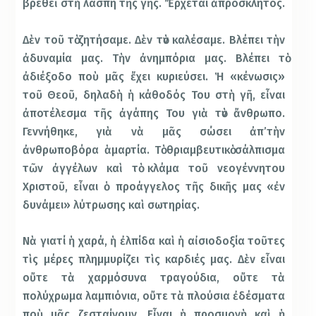
βρεθεῖ στὴ λάσπη τῆς γῆς. Ἔρχεται ἀπρόσκλητος.
Δὲν τοῦ τὸ ζητήσαµε. Δὲν τὸν καλέσαµε. Βλέπει τὴν
ἀδυναµία µας. Τὴν ἀνηµπόρια µας. Βλέπει τὸ
ἀδιέξοδο ποὺ µᾶς ἔχει κυριεύσει. Ἡ «κένωσις»
τοῦ Θεοῦ, δηλαδὴ ἡ κάθοδός Του στὴ γῆ, εἶναι
ἀποτέλεσµα τῆς ἀγάπης Του γιὰ τὸν ἄνθρωπο.
Γεννήθηκε, γιὰ νὰ µᾶς σώσει ἀπ’τὴν
ἀνθρωποβόρα ἁµαρτία. Τὸ θριαµβευτικὸ σάλπισµα
τῶν ἀγγέλων καὶ τὸ κλάµα τοῦ νεογέννητου
Χριστοῦ, εἶναι ὁ προάγγελος τῆς δικῆς µας «ἐν
δυνάµει» λύτρωσης καὶ σωτηρίας.
Νὰ γιατί ἡ χαρά, ἡ ἐλπίδα καὶ ἡ αἰσιοδοξία τοῦτες
τὶς µέρες πληµµυρίζει τὶς καρδιές µας. Δὲν εἶναι
οὔτε τὰ χαρµόσυνα τραγούδια, οὔτε τὰ
πολύχρωµα λαµπιόνια, οὔτε τὰ πλούσια ἐδέσµατα
ποὺ µᾶς ζεσταίνουν. Εἶναι ἡ προσµονὴ καὶ ἡ