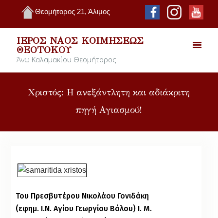
Θεομήτορος 21, Άλιμος
ΙΕΡΌΣ ΝΑΌΣ ΚΟΙΜΉΣΕΩΣ
ΘΕΟΤΌΚΟΥ
Άνω Καλαμακίου Θεομήτορος
Χριστός: Η ανεξάντλητη και αδιάκριτη
πηγή Αγιασμού!
Του Πρεσβυτέρου Νικολάου Γονιδάκη
(εφημ. Ι.Ν. Αγίου Γεωργίου Βόλου) Ι. Μ.