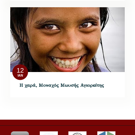
12
ΙΑΝ
Η χαρά, Μοναχός Μωυσής Αγιορείτης