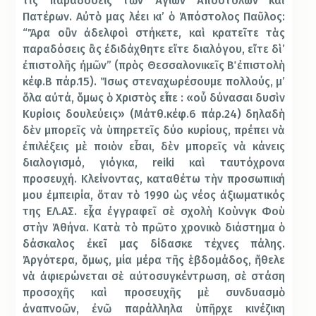
τὶς παραδόσεις τῶν Ἁγίων Ἀποστόλων καὶ
Πατέρων. Αὐτὸ μας λέει κι’ ὁ Ἀπόστολος Παῦλος:
“Ἄρα οὒν ἀδελφοὶ στήκετε, καὶ κρατεῖτε τὰς
παραδόσεις ἂς ἐδιδάχθητε εἴτε διαλόγου, εἴτε δὶ’
ἐπιστολῆς ἠμῶν” (πρὸς Θεσσαλονικεῖς Β΄ ἐπιστολὴ
κέφ.Β πάρ.15). Ἴσως στεναχωρέσουμε πολλούς, μ’
ὅλα αὐτά, ὅμως ὁ Χριστὸς εἶπε : «οὗ δύνασαι δυσὶν
Κυρίοις δουλεύεις» (Μάτθ.κέφ.6 πάρ.24) δηλαδὴ
δὲν μπορεῖς νὰ ὑπηρετεῖς δύο κυρίους, πρέπει νὰ
ἐπιλέξεις μὲ ποιὸν εἶσαι, δὲν μπορεῖς νὰ κάνεις
διαλογισμό, γιόγκα, reiki καὶ ταυτόχρονα
προσευχή. Κλείνοντας, καταθέτω τὴν προσωπική
μου ἐμπειρία, ὅταν τὸ 1990 ὡς νέος ἀξιωματικός
της ΕΛ.ΑΣ. εἶχα ἐγγραφεῖ σὲ σχολὴ Κοὺνγκ Φοὺ
στὴν Ἀθήνα. Κατὰ τὸ πρῶτο χρονικὸ διάστημα ὁ
δάσκαλος ἐκεῖ μας δίδασκε τέχνες πάλης.
Ἀργότερα, ὅμως, μία μέρα τῆς ἑβδομάδος, ἤθελε
νὰ ἀφιερώνεται σὲ αὐτοσυγκέντρωση, σὲ στάση
προσοχῆς καὶ προσευχῆς μὲ συνδυασμὸ
ἀναπνοῶν, ἐνῶ παράλληλα ὑπῆρχε κινέζικη