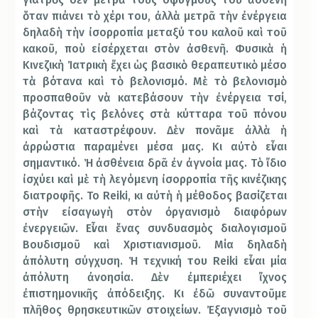
ὅταν πιάνει τὸ χέρι του, ἀλλὰ μετρᾶ τὴν ἐνέργεια
δηλαδὴ τὴν ἰσορροπία μεταξύ του καλοῦ καὶ τοῦ
κακοῦ, ποὺ εἰσέρχεται στὸν ἀσθενῆ. Φυσικὰ ἡ
Κινεζικὴ Ἰατρικὴ ἔχει ὡς βασικὸ θεραπευτικὸ μέσο
τὰ βότανα καὶ τὸ βελονισμό. Μὲ τὸ βελονισμὸ
προσπαθοῦν νὰ κατεβάσουν τὴν ἐνέργεια τσί,
βάζοντας τὶς βελόνες στὰ κύτταρα τοῦ πόνου
καὶ τὰ καταστρέφουν. Δὲν πονᾶμε ἀλλὰ ἡ
ἀρρώστια παραμένει μέσα μας. Κι αὐτὸ εἶναι
σημαντικό. Ἡ ἀσθένεια δρᾶ ἐν ἀγνοία μας. Τὸ ἴδιο
ἰσχύει καὶ μὲ τὴ λεγόμενη ἰσορροπία τῆς κινέζικης
διατροφῆς. Το Reiki, κι αὐτὴ ἡ μέθοδος βασίζεται
στὴν εἰσαγωγὴ στὸν ὀργανισμὸ διαφόρων
ἐνεργειῶν. Εἶναι ἕνας συνδυασμὸς διαλογισμοῦ
Βουδισμοῦ καὶ Χριστιανισμοῦ. Μία δηλαδὴ
ἀπόλυτη σύγχυση. Ἡ τεχνική του Reiki εἶναι μία
ἀπόλυτη ἀνοησία. Δὲν ἐμπεριέχει ἴχνος
ἐπιστημονικῆς ἀπόδειξης. Κι ἐδῶ συναντοῦμε
πλῆθος θρησκευτικῶν στοιχείων. Ἐξαγνισμὸ τοῦ