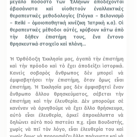
μεγάλο ποσοστὸ τῶν Ἑλλήνων ἀποδέχονται
ἀβασάνιστα καὶ υἱοθετοῦν ἐναλλακτικὲς
θεραπευτικὲς μεθοδολογίες (Γιόγκα – Βελονισμὸ
– Reiki – ὁμοιοπαθητικὴ κινέζικη Ἰατρικὴ κ.α). Οἱ
θεραπευτικὲς μέθοδοι αὐτές, κρύβουν κάτω ἀπὸ
τὴν δῆθεν ἐπιστήμη τους, ἕνα ἔντονο
θρησκευτικὸ στοιχεῖο καὶ πλάνη…
Ἡ Ὀρθόδοξη Ἐκκλησία μας, ἀγαπᾶ τὴν ἐπιστήμη
καὶ τὴν πρόοδο καὶ τὸ ἔχει ἀποδείξει ἱστορικά.
Κανεὶς σοβαρὸς ἄνθρωπος δὲν μπορεῖ νὰ
ἀμφισβητήσει τὴν ἐπιστήμη, ὅταν ὅμως εἶναι
ἐπιστήμη. Ἡ Ἐκκλησία μας δὲν ἀμφισβητεῖ ἕναν
ἄνθρωπο ἄλλου θρησκεύματος, σέβεται τὴν
ἐπιστήμη καὶ τὴν ἐλευθερία. Δὲν μποροῦμε σὲ
κανέναν νὰ ἀρνηθοῦμε νὰ ἔχει ἄλλο θρήσκευμα,
αὐτὸ εἶναι ἐλευθερία, ἀρκεῖ ἀπροκάλυπτα νὰ
δηλώνει αὐτὸ ποὺ πιστεύει π.χ. εἶμαι Βουδιστής,
χωρὶς νὰ πεῖ τὸν λόγο, εἶναι ἐλευθερία του καὶ
χωρὶς ὅμως νὰ παρουσιάζει ἄλλα πράγματα καὶ νὰ