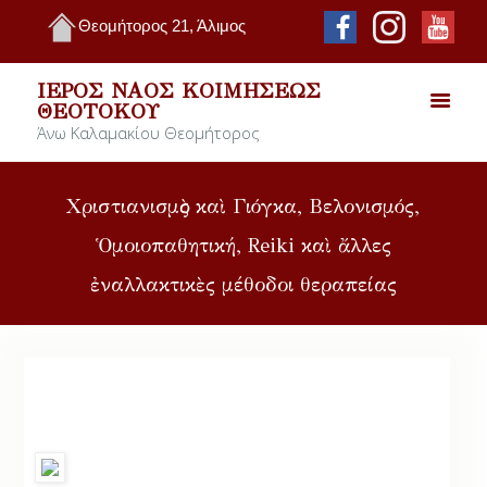
Θεομήτορος 21, Άλιμος
ΙΕΡΌΣ ΝΑΌΣ ΚΟΙΜΉΣΕΩΣ
ΘΕΟΤΌΚΟΥ
Άνω Καλαμακίου Θεομήτορος
Χριστιανισμὸς καὶ Γιόγκα, Βελονισμός,
Ὁμοιοπαθητική, Reiki καὶ ἄλλες
ἐναλλακτικὲς μέθοδοι θεραπείας