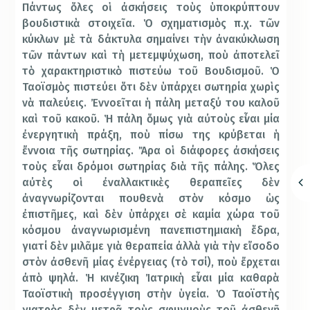
Πάντως ὅλες οἱ ἀσκήσεις τοὺς ὑποκρύπτουν
βουδιστικὰ στοιχεῖα. Ὁ σχηματισμὸς π.χ. τῶν
κύκλων μὲ τὰ δάκτυλα σημαίνει τὴν ἀνακύκλωση
τῶν πάντων καὶ τὴ μετεμψύχωση, ποὺ ἀποτελεῖ
τὸ χαρακτηριστικὸ πιστεύω τοῦ Βουδισμοῦ. Ὁ
Ταοϊσμὸς πιστεύει ὅτι δὲν ὑπάρχει σωτηρία χωρὶς
νὰ παλεύεις. Ἐννοεῖται ἡ πάλη μεταξύ του καλοῦ
καὶ τοῦ κακοῦ. Ἡ πάλη ὅμως γιὰ αὐτοὺς εἶναι μία
ἐνεργητικὴ πράξη, ποὺ πίσω της κρύβεται ἡ
ἔννοια τῆς σωτηρίας. Ἄρα οἱ διάφορες ἀσκήσεις
τοὺς εἶναι δρόμοι σωτηρίας διὰ τῆς πάλης. Ὅλες
αὐτὲς οἱ ἐναλλακτικὲς θεραπεῖες δὲν
ἀναγνωρίζονται πουθενὰ στὸν κόσμο ὡς
ἐπιστῆμες, καὶ δὲν ὑπάρχει σὲ καμία χώρα τοῦ
κόσμου ἀναγνωρισμένη πανεπιστημιακὴ ἕδρα,
γιατί δὲν μιλᾶμε γιὰ θεραπεία ἀλλὰ γιὰ τὴν εἴσοδο
στὸν ἀσθενῆ μίας ἐνέργειας (τὸ τσί), ποὺ ἔρχεται
ἀπὸ ψηλά. Ἡ κινέζικη Ἰατρικὴ εἶναι μία καθαρὰ
Ταοϊστικὴ προσέγγιση στὴν ὑγεία. Ὁ Ταοϊστὴς
γιατρὸς δὲν μετρᾶ τοὺς σφυγμοὺς τοῦ ἀσθενῆ