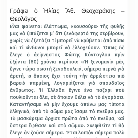
Γράφει ὁ Ἠλίας Ἄθ. Θεοχαράκης –
Θεολόγος
Εἶναι φαίνεται ἐλάττωμα, «κουσούρι» τῆς φυλῆς
μας νὰ ξιπάζεται μ’ ὅτι ξενόφερτό της σερβίρουν,
χωρὶς νὰ ἐξετάζει τί μπορεῖ νὰ κρύβεται ἀπὸ πίσω
καὶ τί κίνδυνοι μπορεῖ νὰ ἐλλοχεύουν. Ὅπως δὲ
ἔλεγε ὁ ἀείμνηστος Φώτης Κόντογλου πρὶν
ἑξήντα (60) χρόνια περίπου: «Ἡ ξενομανία μᾶς
ἔγινε τώρα σωστὴ ξενοδουλειά, σήμερα περνᾶ γιὰ
ἀρετή, κι ὅποιος ἔχει τούτη τὴν ἀρρώστεια πιὸ
βαρειὰ παρμένη, λογαριάζεται γιὰ σπουδαῖος
ἄνθρωπος. Ἡ Ἑλλάδα ἔγινε ἕνα παζάρι ποὺ
πουλιοῦνται ὅλα, σὲ ὅποιον θέλει νὰ τὸ ἀγοράσει.
Καταντήσαμε νὰ μὴν ἔχουμε ἀπάνω μας τίποτα
ἑλληνικό, ἀπὸ τὸ σῶμα μας ἴσαμε τὸ πνεῦμα μας.
Τὸ μασκάρεμα ἄρχισε πρῶτα ἀπὸ τὸ πνεῦμα, καὶ
ὕστερα ἔφθασε καὶ στὸ σῶμα». Σκεφθεῖτε τί θὰ
ἔλεγε ἂν ζοῦσε σήμερα. Ἔτσι λοιπὸν σήμερα πολὺ