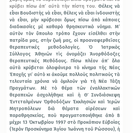
κρύβει πίσω ἀπ’ αὐτὰ τὴν πίστη του.
Θέλεις νὰ
εἶσαι Βουδιστὴς νὰ εἶσαι, θέλεις νὰ εἶσαι ἰνδουιστὴς
νὰ εἶσαι, μὴν κρύβεσαι ὅμως πίσω ἀπὸ κάποιες
διαδικασίες μὲ καθαρὸ θρησκευτικὸ νόημα. Μ’
αὐτὸν τὸν ὕπουλο τρόπο ἔχουν εἰσέλθει στὴν
πατρίδα μας, στὴν ζωή μας, οἱ προαναφερθεῖσες
θεραπευτικὲς μεθοδολογίες. Ὁ Ἰατρικὸς
Σύλλογος Ἀθηνῶν τὶς ὀνομάζει Ἀνορθόδοξες
θεραπευτικὲς Μεθόδους. Πίσω πλέον ἀπ’ ὅλα
αὐτὰ κρύβεται ὁλοφάνερα τὸ κίνημα τῆς Νέας
Ἐποχῆς γι’ αὐτὸ κι ἀκοῦμε πολλοὺς πολιτικοὺς τὰ
τελευταία χρόνια νὰ ὁμιλοῦν γιὰ τὴ Νέα Τάξη
Πραγμάτων. Μὲ τὸ θέμα τῶν ἐναλλακτικῶν
θεραπειῶν ἀσχολήθηκε καὶ ἡ Θ΄ Συνδιάσκεψη
Ἐντεταλμένων Ὀρθοδόξων Ἐκκλησιῶν καὶ Ἱερῶν
Μητροπόλεων διὰ θέματα αἱρέσεων καὶ
παραθρησκείας, ποὺ πραγματοποιήθηκε ἀπὸ 8
μέχρι 13 Ὀκτωβρίου 1997 στὸ Προκόπιον Εὐβοίας
(Ἱερὸν Προσκύνημα Ἁγίου Ἰωάννη τοῦ Ρώσσου), ἡ