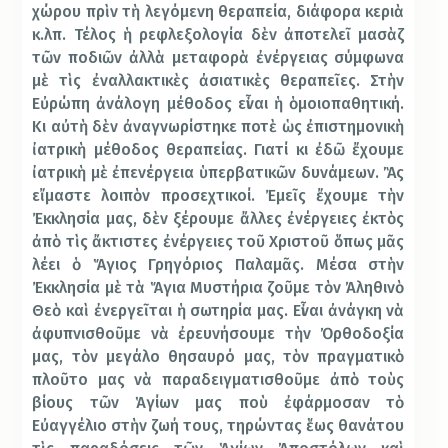
χώρου πρὶν τὴ λεγόμενη θεραπεία, διάφορα κεριὰ
κ.λπ. Τέλος ἡ ρεφλεξολογία δὲν ἀποτελεῖ μασὰζ
τῶν ποδιῶν ἀλλὰ μεταφορὰ ἐνέργειας σύμφωνα
μὲ τὶς ἐναλλακτικὲς ἀσιατικὲς θεραπεῖες. Στὴν
Εὐρώπη ἀνάλογη μέθοδος εἶναι ἡ ὁμοιοπαθητική.
Κι αὐτὴ δὲν ἀναγνωρίστηκε ποτὲ ὡς ἐπιστημονικὴ
ἰατρικὴ μέθοδος θεραπείας. Γιατί κι ἐδῶ ἔχουμε
ἰατρικὴ μὲ ἐπενέργεια ὑπερβατικῶν δυνάμεων. Ἂς
εἴμαστε λοιπὸν προσεχτικοί. Ἐμεῖς ἔχουμε τὴν
Ἐκκλησία μας, δὲν ξέρουμε ἄλλες ἐνέργειες ἐκτὸς
ἀπὸ τὶς ἄκτιστες ἐνέργειες τοῦ Χριστοῦ ὅπως μᾶς
λέει ὁ Ἅγιος Γρηγόριος Παλαμᾶς. Μέσα στὴν
Ἐκκλησία μὲ τὰ Ἅγια Μυστήρια ζοῦμε τὸν Ἀληθινὸ
Θεὸ καὶ ἐνεργεῖται ἡ σωτηρία μας. Εἶναι ἀνάγκη νὰ
ἀφυπνισθοῦμε νὰ ἐρευνήσουμε τὴν Ὀρθοδοξία
μας, τὸν μεγάλο θησαυρό μας, τὸν πραγματικὸ
πλοῦτο μας νὰ παραδειγματισθοῦμε ἀπὸ τοὺς
βίους τῶν Ἁγίων μας ποὺ ἐφάρμοσαν τὸ
Εὐαγγέλιο στὴν ζωή τους, τηρώντας ἕως θανάτου