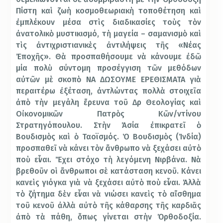
Πίστη καὶ ζωὴ κοσμοθεωριακὴ τοποθέτηση καὶ
ἐμπλέκουν μέσα στὶς διαδικασίες τοὺς τὸν
ἀνατολικὸ μυστικισμό, τὴ μαγεία – σαμανισμὸ καὶ
τὶς ἀντιχριστιανικὲς ἀντιλήψεις τῆς «Νέας
Ἐποχῆς». Θὰ προσπαθήσουμε νὰ κάνουμε ἐδῶ
μία πολὺ σύντομη προσέγγιση τῶν μεθόδων
αὐτῶν μὲ σκοπὸ ΝΑ ΔΩΣΟΥΜΕ ΕΡΕΘΙΣΜΑΤΑ γιὰ
περαιτέρω ἐξέταση, ἀντλώντας πολλὰ στοιχεῖα
ἀπὸ τὴν μεγάλη ἔρευνα τοῦ Δρ Θεολογίας καὶ
Οἰκονομικῶν Πατρὸς Κῶν/ντίνου
Στρατηγόπουλου. Στὴν Ἀσία ἐπικρατεῖ ὁ
Βουδισμὸς καὶ ὁ Ταοϊσμός. Ὁ Βουδισμὸς (Ἰνδία)
προσπαθεῖ νὰ κάνει τὸν ἄνθρωπο νὰ ξεχάσει αὐτὸ
ποὺ εἶναι. Ἔχει στόχο τὴ λεγόμενη Νιρβάνα. Νὰ
βρεθοῦν οἱ ἄνθρωποι σὲ κατάσταση κενοῦ. Κάνει
κανεὶς γιόγκα γιὰ νὰ ξεχάσει αὐτὸ ποὺ εἶναι. Ἀλλὰ
τὸ ζήτημα δὲν εἶναι νὰ νιώσει κανεὶς τὸ αἴσθημα
τοῦ κενοῦ ἀλλὰ αὐτὸ τῆς κάθαρσης τῆς καρδιᾶς
ἀπὸ τὰ πάθη, ὅπως γίνεται στὴν Ὀρθοδοξία.